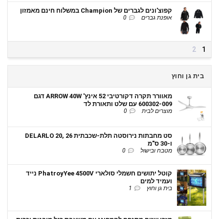
קפוצ'ונים לגברים של Champion במשלוח חינם מאמזון
אופנת גברים
0
2
1
בית גן וחוץ
מאוורר תקרה דקורטיבי 52 אינץ' ARROW 40W דגם
600302-009 עם שלט ותאורת לד
מוצרים לבית
0
סט מחבתות נירוסטה תלת-שכבתית DELARLO 20, 26
ו-30 ס"מ
מטבח ובישול
0
קוטל יתושים חשמלי סולארי PhatroyYee 4500V נייד
ועמיד למים
בית גן וחוץ
1