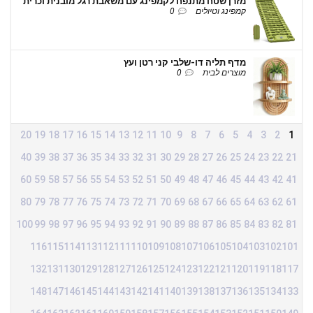
מזרן שטח מתנפח לקמפינג עם משאבת רגל מובנית וכרית
קמפינג וטיולים
0
מדף תליה דו-שלבי קני רטן ועץ
מוצרים לבית
0
20
19
18
17
16
15
14
13
12
11
10
9
8
7
6
5
4
3
2
1
40
39
38
37
36
35
34
33
32
31
30
29
28
27
26
25
24
23
22
21
60
59
58
57
56
55
54
53
52
51
50
49
48
47
46
45
44
43
42
41
80
79
78
77
76
75
74
73
72
71
70
69
68
67
66
65
64
63
62
61
100
99
98
97
96
95
94
93
92
91
90
89
88
87
86
85
84
83
82
81
116
115
114
113
112
111
110
109
108
107
106
105
104
103
102
101
132
131
130
129
128
127
126
125
124
123
122
121
120
119
118
117
148
147
146
145
144
143
142
141
140
139
138
137
136
135
134
133