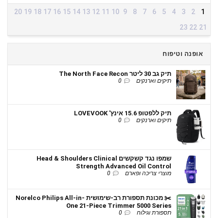
20
19
18
17
16
15
14
13
12
11
10
9
8
7
6
5
4
3
2
1
23
22
21
אופנה וטיפוח
תיק גב 30 ליטר The North Face Recon
תיקים וארנקים
0
תיק ללפטופ 15.6 אינץ' LOVEVOOK
תיקים וארנקים
0
שמפו נגד קשקשים Head & Shoulders Clinical
Strength Advanced Oil Control
מוצרי צריכה ופארם
0
✂️ מכונת תספורת רב-שימושית Norelco Philips All-in-
One 21-Piece Trimmer 5000 Series
תספורת וגילוח
0