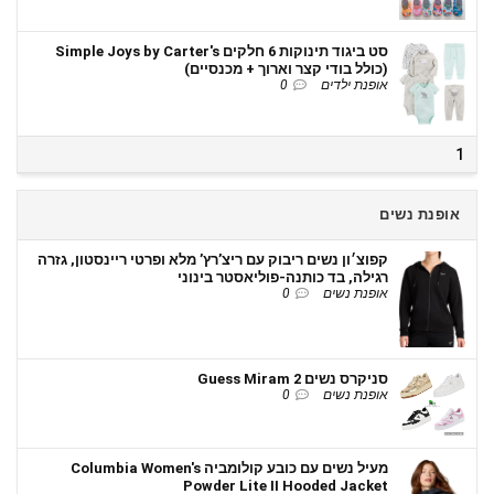
סט ביגוד תינוקות 6 חלקים Simple Joys by Carter's
(כולל בודי קצר וארוך + מכנסיים)
אופנת ילדים
0
1
אופנת נשים
קפוצ׳ון נשים ריבוק עם ריצ’רץ’ מלא ופרטי ריינסטון, גזרה
רגילה, בד כותנה-פוליאסטר בינוני
אופנת נשים
0
סניקרס נשים Guess Miram 2
אופנת נשים
0
מעיל נשים עם כובע קולומביה Columbia Women's
Powder Lite II Hooded Jacket