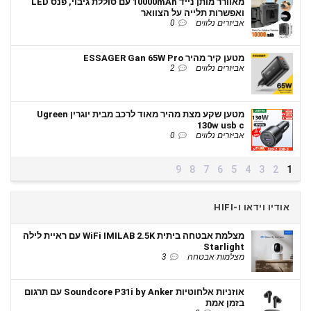
מאוורר מותן נייד 10000mAh עם סוללת גיבוי, פנס LED
ואפשרות תלייה על הצוואר
אביזרים נלווים
0
מטען קיר מהיר ESSAGER Gan 65W Pro
אביזרים נלווים
2
מטען שקע מצת מהיר מאוד לרכב מבית יוגרין Ugreen
130w usb c
אביזרים נלווים
0
9
8
7
6
5
4
3
2
1
אודיו וידאו ו-HIFI
מצלמת אבטחה ביתית WiFi IMILAB 2.5K עם ראיית לילה
Starlight
מצלמות אבטחה
3
אוזניות אלחוטיות Soundcore P31i by Anker עם תרגום
בזמן אמת