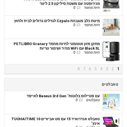
מנירוסטה עם משטח סיליקון 2.5 ליטר
חיות מחמד
0
מיטת כלב מוגבהת Czpalo לגדלים גדולים לבית ולחוץ
חיות מחמד
0
מתקן מזון אוטומטי לחיות מחמד PETLIBRO Granary
Black 5L עם WiFi מהיר ושימור טריות
חיות מחמד
0
8
7
6
5
4
3
2
1
טאבלטים
עט סטיילוס בלוטות׳ Baseus 3rd Gen לאייפד
טאבלטים
0
טאבלט אנדרואיד 15 עם סט אביזרים TUOHAITIME 10
אינץ׳