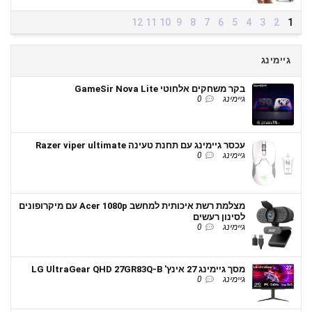
12
11
10
9
8
7
6
5
4
3
2
1
גיימינג
בקר משחקים אלחוטי GameSir Nova Lite
גיימינג
0
עכסר גיימינג עם תחנת טעינה Razer viper ultimate
גיימינג
0
מצלמת רשת איכותית למחשב Acer 1080p עם מיקרופונים
לסינון רעשים
גיימינג
0
מסך גיימינג 27 אינץ' LG UltraGear QHD 27GR83Q-B
גיימינג
0