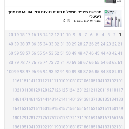
מברשת שיניים חשמלית סונית נטענת MIJIA Pro עם מסך
דיגיטלי
מוצרי צריכה ופארם
0
20
19
18
17
16
15
14
13
12
11
10
9
8
7
6
5
4
3
2
1
40
39
38
37
36
35
34
33
32
31
30
29
28
27
26
25
24
23
22
21
60
59
58
57
56
55
54
53
52
51
50
49
48
47
46
45
44
43
42
41
80
79
78
77
76
75
74
73
72
71
70
69
68
67
66
65
64
63
62
61
100
99
98
97
96
95
94
93
92
91
90
89
88
87
86
85
84
83
82
81
116
115
114
113
112
111
110
109
108
107
106
105
104
103
102
101
132
131
130
129
128
127
126
125
124
123
122
121
120
119
118
117
148
147
146
145
144
143
142
141
140
139
138
137
136
135
134
133
164
163
162
161
160
159
158
157
156
155
154
153
152
151
150
149
180
179
178
177
176
175
174
173
172
171
170
169
168
167
166
165
196
195
194
193
192
191
190
189
188
187
186
185
184
183
182
181