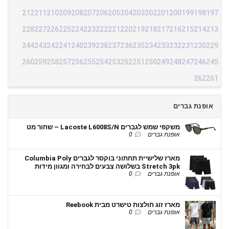
212
211
210
209
208
207
206
205
204
203
202
201
200
199
198
197
228
227
226
225
224
223
222
221
220
219
218
217
216
215
214
213
244
243
242
241
240
239
238
237
236
235
234
233
232
231
230
229
260
259
258
257
256
255
254
253
252
251
250
249
248
247
246
245
262
261
אופנת גברים
משקפי שמש לגברים Lacoste L6008S/N – שחור מט
אופנת גברים
0
מארז שלישיית תחתוני בוקסר לגברים Columbia Poly
Stretch 3pk בשלושה צבעים לבחירה ומגוון מידות
אופנת גברים
0
מארז זוג חולצות טישרט מבית Reebook
אופנת גברים
0