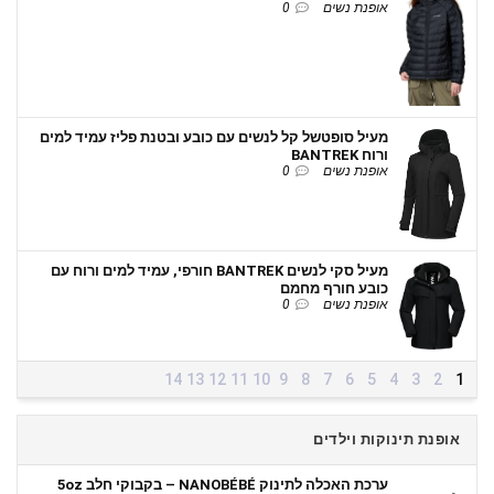
אופנת נשים
0
מעיל סופטשל קל לנשים עם כובע ובטנת פליז עמיד למים
ורוח BANTREK
אופנת נשים
0
מעיל סקי לנשים BANTREK חורפי, עמיד למים ורוח עם
כובע חורף מחמם
אופנת נשים
0
14
13
12
11
10
9
8
7
6
5
4
3
2
1
אופנת תינוקות וילדים
ערכת האכלה לתינוק NANOBÉBÉ – בקבוקי חלב 5oz