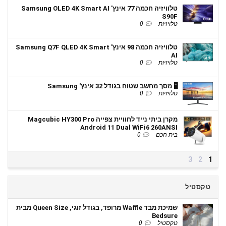
טלוויזיה חכמה 77 אינץ' Samsung OLED 4K Smart AI
S90F
טלויזיות
0
טלוויזיה חכמה 98 אינץ' Samsung Q7F QLED 4K Smart
AI
טלויזיות
0
🖥️ מסך מחשב שטוח בגודל 32 אינץ' Samsung
טלויזיות
0
מקרן ביתי נייד לחוויית צפייה Magcubic HY300 Pro
Android 11 Dual WiFi6 260ANSI
בית חכם
0
3
2
1
טקסטיל
שמיכת מבד Waffle מרופד, בגודל זוגי, Queen Size מבית
Bedsure
טקסטיל
0