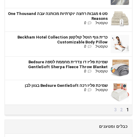
סט 6 מגבות רחצה יוקרתיות מכותנה עבה One Thousand
Reasons
טקסטיל
0
כרית גוף הוטל קולקשן Beckham Hotel Collection
Customizable Body Pillow
טקסטיל
0
שמיכת פליז דו צדדית מחממת לספה Bedsure
GentleSoft Sherpa Fleece Throw Blanket
טקסטיל
0
שמיכת פליז רכה Bedsure GentleSoft בגוון לבן
טקסטיל
0
3
2
1
כבלים ומטענים