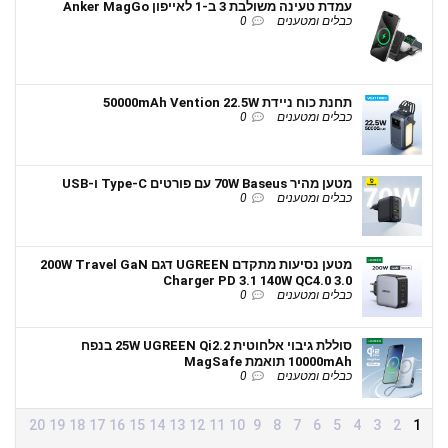
עמדת טעינה משולבת 3 ב-1 לאייפון Anker MagGo
כבלים ומטענים
0
תחנת כוח ניידת 50000mAh Vention 22.5W
כבלים ומטענים
0
מטען מהיר 70W Baseus עם פורטים Type-C ו-USB
כבלים ומטענים
0
מטען נסיעות מתקדם UGREEN דגם 200W Travel GaN
Charger PD 3.1 140W QC4.0 3.0
כבלים ומטענים
0
סוללת גיבוי אלחוטית 25W UGREEN Qi2.2 בנפח
10000mAh תואמת MagSafe
כבלים ומטענים
0
20
19
18
17
16
15
14
13
12
11
10
9
8
7
6
5
4
3
2
1