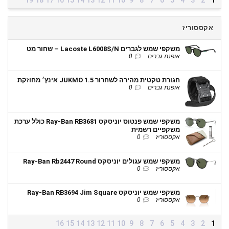
19
18
17
16
15
14
13
12
11
10
9
8
7
6
5
4
3
2
1
אקססוריז
משקפי שמש לגברים Lacoste L6008S/N – שחור מט
אופנת גברים
0
חגורת טקטית מהירה לשחרור JUKMO 1.5 אינץ׳ מחוזקת
אופנת גברים
0
משקפי שמש פנטוס יוניסקס Ray-Ban RB3681 כולל ערכת
משקפיים רשמית
אקססוריז
0
משקפי שמש עגולים יוניסקס Ray-Ban Rb2447 Round
אקססוריז
0
משקפי שמש יוניסקס Ray-Ban RB3694 Jim Square
אקססוריז
0
16
15
14
13
12
11
10
9
8
7
6
5
4
3
2
1