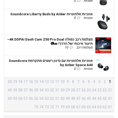
אוזניות
0
אוזניות אלחוטיות Soundcore Liberty Buds by Anker
אוזניות
0
מצלמת רכב כפולה 4K DDPAI Dash Cam Z50 Pro Dual–
תיעוד איכותי של הדרך! 🚗📷
מצלמות רכב
10
אוזניות אלחוטיות עם סינון רעשים מתקדמת Soundcore
by Anker Space A40
אוזניות
0
20
19
18
17
16
15
14
13
12
11
10
9
8
7
6
5
4
3
2
1
40
39
38
37
36
35
34
33
32
31
30
29
28
27
26
25
24
23
22
21
60
59
58
57
56
55
54
53
52
51
50
49
48
47
46
45
44
43
42
41
75
74
73
72
71
70
69
68
67
66
65
64
63
62
61