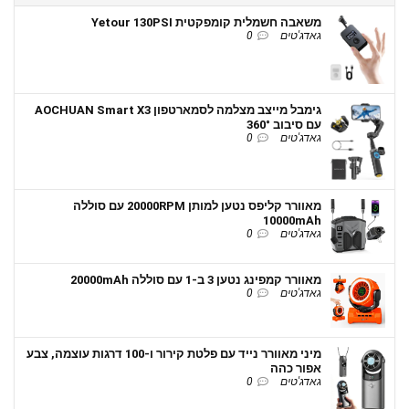
משאבה חשמלית קומפקטית Yetour 130PSI
גאדג'טים
0
גימבל מייצב מצלמה לסמארטפון AOCHUAN Smart X3
עם סיבוב 360°
גאדג'טים
0
מאוורר קליפס נטען למותן 20000RPM עם סוללה
10000mAh
גאדג'טים
0
מאוורר קמפינג נטען 3 ב-1 עם סוללה 20000mAh
גאדג'טים
0
מיני מאוורר נייד עם פלטת קירור ו-100 דרגות עוצמה, צבע
אפור כהה
גאדג'טים
0