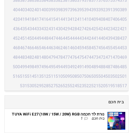
388
387
386
385
384
383
382
381
380
379
378
377
376
375
374
373
404
403
402
401
400
399
398
397
396
395
394
393
392
391
390
389
420
419
418
417
416
415
414
413
412
411
410
409
408
407
406
405
436
435
434
433
432
431
430
429
428
427
426
425
424
423
422
421
452
451
450
449
448
447
446
445
444
443
442
441
440
439
438
437
468
467
466
465
464
463
462
461
460
459
458
457
456
455
454
453
484
483
482
481
480
479
478
477
476
475
474
473
472
471
470
469
500
499
498
497
496
495
494
493
492
491
490
489
488
487
486
485
516
515
514
513
512
511
510
509
508
507
506
505
504
503
502
501
531
530
529
528
527
526
525
524
523
522
521
520
519
518
517
בית חכם
נורת לד חכמה TUYA WiFi E27 (10W / 15W / 20W) RGB
בית חכם
1