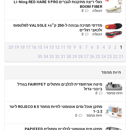
נעלי ריצה מתקנות לגברים Li-Ning RED HARE 9 PRO
BOOM FIBER
הנעלה
0
מדרסי תמיכה גבוהה ל-250 ק״ג+ VALSOLE לפלטפוס
ולכאבי רגליים
הנעלה
0
20
19
18
17
16
15
14
13
12
11
10
9
8
7
6
5
4
3
2
1
35
34
33
32
31
30
29
28
27
26
25
24
23
22
21
חיות מחמד
מיטה אורתופדית לכלבים וחתולים FAIRYPET בגודל
בינוני-גדול
חיות מחמד
0
מתקן אוכל ומים אוטומטי לחיות מחמד ROJECO 8.5 ליטר
2 ב-1
חיות מחמד
0
מתקן מים אוטומטי לכלבים וחתולים PAPIFEED