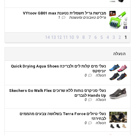
מברשת גריל חשמלית נטענת VYtoov GB01 max
גרילים טאבונים ומעשנות
1
14
13
12
11
10
9
8
7
6
5
4
3
2
1
הנעלה
נעלי מים קלות לים ולבריכה Quick Drying Aqua Shoes
יוניסקס
הנעלה
0
נעלי סניקרס נוחות ללא שרוכים Skechers Go Walk Flex
Hands Up לגברים
הנעלה
0
נעלי טיולים Terra Force בשלושה צבעים מהממים
לבחירה!
הנעלה
0