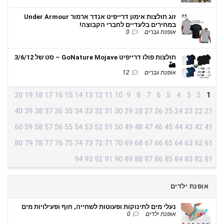
זוג חולצות אימון דרייפיט אנדר ארמור Under Armour
במחירים בלעדיים לחברי הקבוצה!
אופנת גברים
0
חולצות פולו דרייפיט GoNature Mojave – סט של 3/6/12
🏜️
אופנת גברים
12
20
19
18
17
16
15
14
13
12
11
10
9
8
7
6
5
4
3
2
1
40
39
38
37
36
35
34
33
32
31
30
29
28
27
26
25
24
23
22
21
60
59
58
57
56
55
54
53
52
51
50
49
48
47
46
45
44
43
42
41
80
79
78
77
76
75
74
73
72
71
70
69
68
67
66
65
64
63
62
61
94
93
92
91
90
89
88
87
86
85
84
83
82
81
אופנת ילדים
נעלי מים לתינוקות ופעוטות לשחייה, חוף ופעילויות מים
אופנת ילדים
0