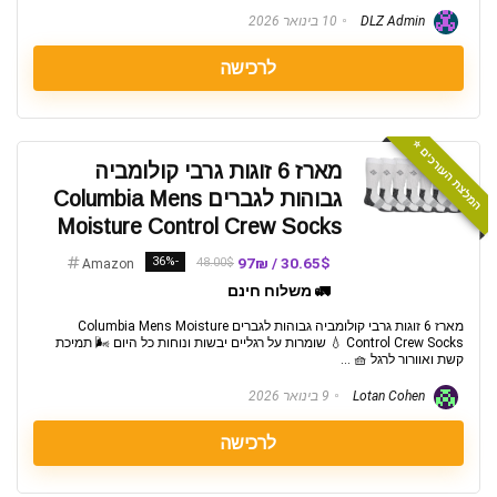
DLZ Admin
10 בינואר 2026
לרכישה
המלצת העורכים ⭐️
מארז 6 זוגות גרבי קולומביה
גבוהות לגברים Columbia Mens
Moisture Control Crew Socks
-36%
30.65$ / 97₪
48.00$
Amazon
🚛 משלוח חינם
מארז 6 זוגות גרבי קולומביה גבוהות לגברים Columbia Mens Moisture
Control Crew Socks 💧 שומרות על רגליים יבשות ונוחות כל היום 🌬️ תמיכת
קשת ואוורור לרגל 🧺 ...
Lotan Cohen
9 בינואר 2026
לרכישה