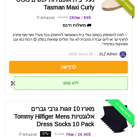
המלצת העורכים ⭐️
Tasman Maxi Curly
89$ / 280₪
93.90$
Amazon
🚛 משלוח חינם
✨ למה להסתפק בסתם נעלי בית כשאפשר להתפנק בכל צעד? סוף סוף פתרון
לחורף קר או ליום עבודה מהבית לא עוד רגליים קפואות בסלון 😍 רכות כמו ענן
ומפנקות במיוחד! ...
DLZ Admin
26 בינואר 2026
לרכישה
ללא קופון
ירידת מחיר 📉
מארז 10 זוגות גרבי גברים
אלגנטיות Tommy Hilfiger Mens
Dress Socks 10 Pack
-37%
24.00$ / 76₪
37.99$
Amazon