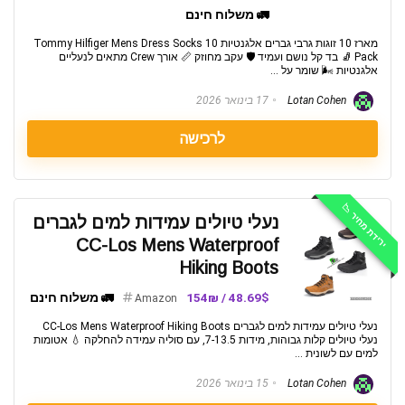
🚛 משלוח חינם
מארז 10 זוגות גרבי גברים אלגנטיות Tommy Hilfiger Mens Dress Socks 10
Pack 🧦 בד קל נושם ועמיד 🛡️ עקב מחוזק 📏 אורך Crew מתאים לנעליים
אלגנטיות 🌬️ שומר על ...
Lotan Cohen
17 בינואר 2026
לרכישה
ירידת מחיר 📉
נעלי טיולים עמידות למים לגברים
CC-Los Mens Waterproof
Hiking Boots
48.69$ / 154₪
🚛 משלוח חינם
Amazon
נעלי טיולים עמידות למים לגברים CC-Los Mens Waterproof Hiking Boots
נעלי טיולים קלות גבוהות, מידות 7-13.5, עם סוליה עמידה להחלקה 💧 אטומות
למים עם לשונית ...
Lotan Cohen
15 בינואר 2026