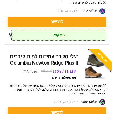
על נוחות וגם... להעלים את ...
DLZ Admin
6 בפברואר 2026
לרכישה
ללא קופון
רב מכר 👑
נעלי הליכה עמידות למים לגברים
Columbia Newton Ridge Plus II
84.23$ / 260₪
$82.40$
Amazon
🚛 משלוח חינם
🧗‍♂️ מזג אוויר שוב מאיים להרוס את הטיול שלך? נמאס לחזור עם רגליים רטובות
אחרי מסלול מושקע? הכירו את השותף החדש שלכם לכל הרפתקה - הנעל
שתחזיר אתכם הביתה יבשים ...
Lotan Cohen
4 בפברואר 2026
לרכישה