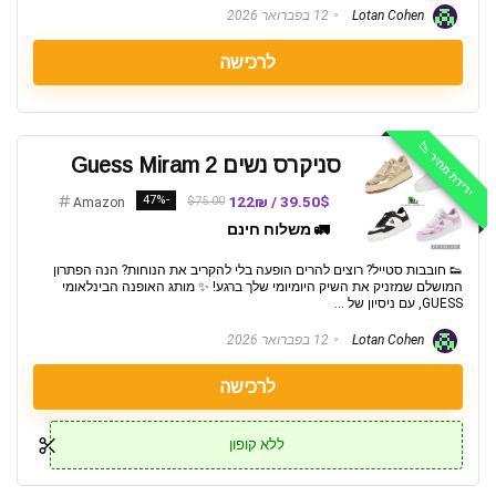
Lotan Cohen
12 בפברואר 2026
לרכישה
ירידת מחיר 📉
סניקרס נשים Guess Miram 2
-47%
39.50$ / 122₪
$75.00
Amazon
🚛 משלוח חינם
👟 חובבות סטייל? רוצים להרים הופעה בלי להקריב את הנוחות? הנה הפתרון
המושלם שמזניק את השיק היומיומי שלך ברגע! ✨ מותג האופנה הבינלאומי
GUESS, עם ניסיון של ...
Lotan Cohen
12 בפברואר 2026
לרכישה
ללא קופון