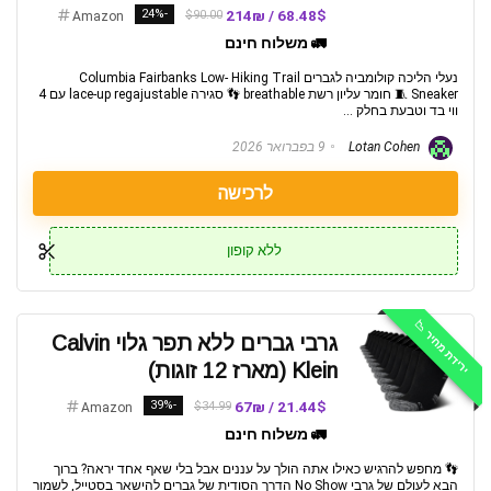
-24%
68.48$ / 214₪
$90.00
Amazon
🚛 משלוח חינם
נעלי הליכה קולומביה לגברים Columbia Fairbanks Low- Hiking Trail
Sneaker 🧵 חומר עליון רשת breathable 👣 סגירה lace-up regajustable עם 4
ווי בד וטבעת בחלק ...
Lotan Cohen
9 בפברואר 2026
לרכישה
ללא קופון
ירידת מחיר 📉
גרבי גברים ללא תפר גלוי Calvin
Klein (מארז 12 זוגות)
-39%
21.44$ / 67₪
$34.99
Amazon
🚛 משלוח חינם
👣 מחפש להרגיש כאילו אתה הולך על עננים אבל בלי שאף אחד יראה? ברוך
הבא לעולם של גרבי No Show הדרך הסודית של גברים להישאר בסטייל, לשמור