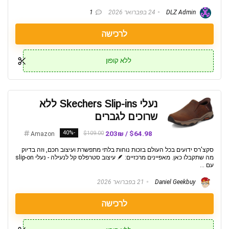
DLZ Admin
24 בפברואר 2026
1
לרכישה
ללא קופון
נעלי Skechers Slip-ins ללא
שרוכים לגברים
-40%
$64.98 / 203₪
$109.00
Amazon
סקצ'רס ידועים בכל העולם בזכות נוחות בלתי מתפשרת ועיצוב חכם, וזה בדיוק
מה שתקבלו כאן. מאפיינים מרכזיים: 🪶 עיצוב סטרפלס קל לנעילה - נעלי slip-on
עם ...
Daniel Geekbuy
21 בפברואר 2026
לרכישה