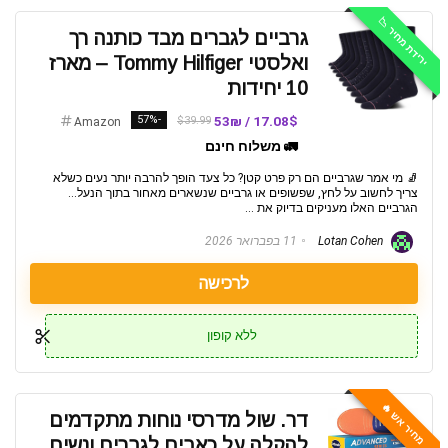
ירידת מחיר 📉
גרביים לגברים מבד כותנה רך
ואלסטי Tommy Hilfiger – מארז
10 יחידות
-57%
17.08$ / 53₪
$39.99
Amazon
🚛 משלוח חינם
🧦 מי אמר שגרביים הם רק פרט קטן? כל צעד הופך להרבה יותר נעים כשלא
צריך לחשוב על לחץ, שפשופים או גרביים שנשארים מאחור בתוך הנעל...
הגרביים האלו מעניקים בדיוק את ...
Lotan Cohen
11 בפברואר 2026
לרכישה
ללא קופון
מחיר אש 🔥
דר. שול מדרסי נוחות מתקדמים
להקלה על כאבים לגברים ונשים