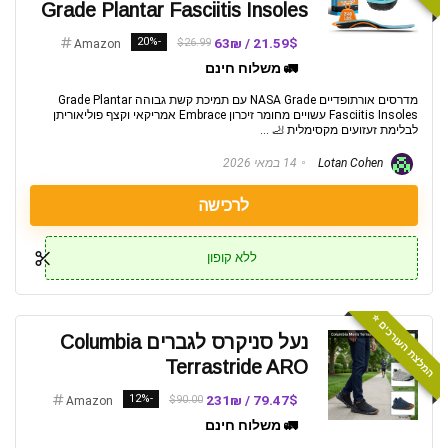
Grade Plantar Fasciitis Insoles
-20%
21.59$ / 63₪
$26.99
Amazon
🚛 משלוח חינם
מדרסים אורתופדיים NASA Grade עם תמיכת קשת גבוהה Grade Plantar
Fasciitis Insoles עשויים מחומר זיכרון Embrace אמריקאי וקצף פוליאוריתן
לבלימת זעזועים מקסימלית 🦶 ...
Lotan Cohen
14 במאי 2026
לרכישה
ללא קופון
המלצת העורכים ⭐️
נעל סניקרס לגברים Columbia
Terrastride ARO
-12%
79.47$ / 231₪
$90.00
Amazon
🚛 משלוח חינם