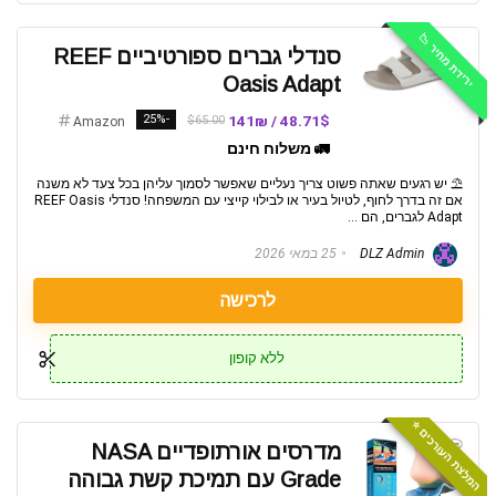
ירידת מחיר 📉
סנדלי גברים ספורטיביים REEF
Oasis Adapt
-25%
48.71$ / 141₪
$65.00
Amazon
🚛 משלוח חינם
⛱️ יש רגעים שאתה פשוט צריך נעליים שאפשר לסמוך עליהן בכל צעד לא משנה
אם זה בדרך לחוף, לטיול בעיר או לבילוי קייצי עם המשפחה! סנדלי REEF Oasis
Adapt לגברים, הם ...
DLZ Admin
25 במאי 2026
לרכישה
ללא קופון
המלצת העורכים ⭐️
מדרסים אורתופדיים NASA
Grade עם תמיכת קשת גבוהה