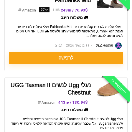
Fairbanks Mid
-30%
76.93$ / 243₪
110$
Amazon
🚛 משלוח חינם
נעלי הליכה לגברים קולומביה דגם Fairbanks Mid נעלי טיולים לגברים עם
הגנת Omni-Tech, מתאימות לשימוש עירוני ולשטח 🌧️ OMNI-TECH אטום
למים ונושם לגשם ושלג ...
DLZ Admin
11 בינואר 2026
5
לרכישה
ירידת מחיר 📉
נעלי Ugg לנשים UGG Tasman II
Chestnut
130.94$ / 413₪
Amazon
🚛 משלוח חינם
נעלי Ugg לנשים UGG Tasman II Chestnut עם פרווה פנימית וסוליית
Sugarcane EVA 🐑 שכבה עליונה: זמש איכותי למראה קלאסי ורכות 🐏 ריפוד
פנימי: מדרס עם ...