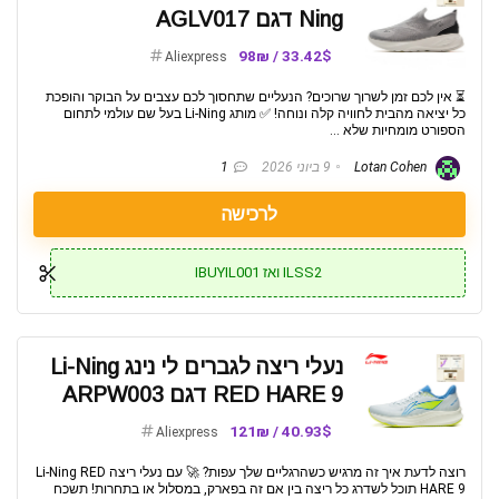
Ning דגם AGLV017
33.42$ / 98₪
Aliexpress
⏳ אין לכם זמן לשרוך שרוכים? הנעליים שתחסוך לכם עצבים על הבוקר והופכת
כל יציאה מהבית לחוויה קלה ונוחה! ✅ מותג Li-Ning בעל שם עולמי לתחום
הספורט מומחיות שלא ...
Lotan Cohen
9 ביוני 2026
1
לרכישה
ILSS2 ואז IBUYIL001
נעלי ריצה לגברים לי נינג Li-Ning
RED HARE 9 דגם ARPW003
40.93$ / 121₪
Aliexpress
רוצה לדעת איך זה מרגיש כשהרגליים שלך עפות? 🚀 עם נעלי ריצה Li-Ning RED
HARE 9 תוכל לשדרג כל ריצה בין אם זה בפארק, במסלול או בתחרות! תשכח