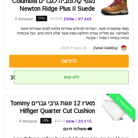
מגפי קולומביה לגברים Columbia
Newton Ridge Plus II Suede
-11%
97.46$ / 290₪
$110.00
Amazon
מגפי קולומביה מעור, ייעודיות לטיולים עמידות מלאה למים ועמידות מאוד
לשחיקה. עם סולייה נוגדת החלקה וגפה מעור מלא דוחה מים. נעל איכותית
ונוחה במחיר רצפה! ✅טובות ...
Daniel Geekbuy
26 באפריל 2026
לרכישה
ללא קופון
ירידת מחיר 📉
מארז 12 זוגות גרבי גברים Tommy
Hilfiger Quarter Cut Cushion
-10%
20.51$ / 64₪
$22.79
Amazon
🚛 משלוח חינם