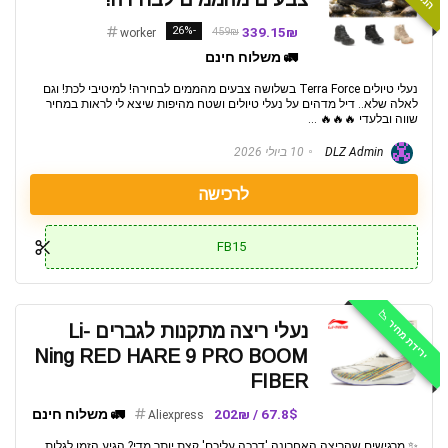
-26%
339.15₪
459₪
worker
🚛 משלוח חינם
נעלי טיולים Terra Force בשלושה צבעים מהממים לבחירה! למיטיבי לכת! וגם
לאלה שלא.. דיל מדהים על נעלי טיולים ושטח מהיפות שיצא לי לראות במחיר
שווה ובלעדי 🔥🔥🔥 ...
DLZ Admin
10 ביולי 2026
לרכישה
FB15
ירידת מחיר 📉
נעלי ריצה מתקנות לגברים Li-
Ning RED HARE 9 PRO BOOM
FIBER
67.8$ / 202₪
🚛 משלוח חינם
Aliexpress
✨ מרגישים שהריצה האחרונה 'דרכה עליכם' קצת יותר מדי? הגיע הזמן לגלות