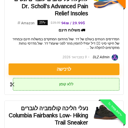
Dr. Scholl’s Advanced Pain
Relief Insoles
-25%
29.99$ / 94₪
$39.99
Amazon
🚛 משלוח חינם
המדרסים הנוחים בעולם של דר. שול מהדגם המתקדם במשלוח חינם ובמחיר
של חיקוי סיני 😶‍🌫️ דיל יומי!! להזמין מהר לפני שיגמר! דר. שול מדרסי נוחות
מתקדמים להקלה על ...
DLZ Admin
9 בפברואר 2026
לרכישה
ללא קופון
ירידת מחיר 📉
נעלי הליכה קולומביה לגברים
Columbia Fairbanks Low- Hiking
Trail Sneaker