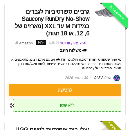
ירידת מחיר 📉
גרביים ספורטיביות לגברים
Saucony RunDry No-Show
במידות M עד XXL (מארזים של
6, 12, או 18 זוגות)
-16%
32.75$ / 101₪
$38.99
Amazon
🚛 משלוח חינם
מי אמר שספורט וחוויה רטובה הולכים יחד? 🌧️ אם גם אתם רצים, מתאמנים או
פשוט מסתובבים הרבה ודאי נתקלתם ברגליים עייפות, לחות ומגלשות בתוך
הנעל. הגרביים של Saucony, ...
DLZ Admin
30 בינואר 2026
לרכישה
ללא קופון
נעלי בית אופנתיות לנשים UGG