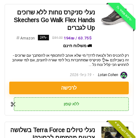
ירידת מחיר 📉
נעלי סניקרס נוחות ללא שרוכים
Skechers Go Walk Flex Hands
Up לגברים
-24%
63.75$ / 194₪
$84.00
Amazon
🚛 משלוח חינם
רק להכניס רגל ולצאת לדרך! מי שלא אוהב להתכופף או להסתבך עם שרוכים -
זה בשבילכם 👟👌 סניקרס שמתחברות בול לימי שגרה לחוצים, וגם למי שאוהב
להרגיש הכי קליל ונוח כל ...
Lotan Cohen
19 ביולי 2026
לרכישה
ללא קופון
המלצת העורכים ⭐️
נעלי טיולים Terra Force בשלושה
צבעים מהממים לבחירה!