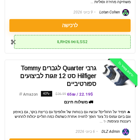
משחיקה מהירה וסוליות ...
Lotan Cohen
9 ביוני 2026
לרכישה
ILSS2 ואז ILRH26
ירידת מחיר 📉
גרבי Quarter לגברים Tommy
Hilfiger סט 12 זוגות לביצועים
ספורטיביים
-40%
22.19$ / 65₪
$36.99
Amazon
🚛 משלוח חינם
🔥 תמיד על הרגליים? עכשיו גם בנוחות של אלופים! גם בריצת בוקר, גם באימון
וגם ביום עמוס כל צעד הופך לחוויה אחרת כשתגלו כמה רגליים יכולות להרגיש
רעננות ונעימות.✨ ...
DLZ Admin
6 ביוני 2026