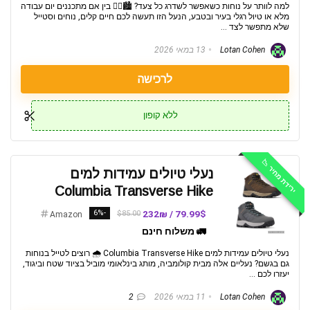
למה לוותר על נוחות כשאפשר לשדרג כל צעד? 🏙️🚶‍♂️ בין אם מתכננים יום עבודה
מלא או טיול רגלי בעיר ובטבע, הנעל הזו תעשה לכם חיים קלים, נוחים וסטייל
שלא מתפשר לצד ...
Lotan Cohen
13 במאי 2026
לרכישה
ללא קופון
ירידת מחיר 📉
נעלי טיולים עמידות למים
Columbia Transverse Hike
-6%
79.99$ / 232₪
$85.00
Amazon
🚛 משלוח חינם
נעלי טיולים עמידות למים Columbia Transverse Hike 🌧️ רוצים לטייל בנוחות
גם בגשם? נעליים אלה מבית קולומביה, מותג בינלאומי מוביל בציוד שטח וביגוד,
יעזרו לכם ...
Lotan Cohen
11 במאי 2026
2