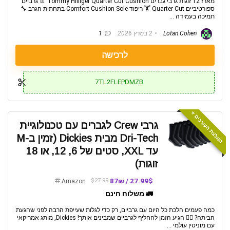
מארז 12 זוגות גרבי גברים Tommy Hilfiger Quarter Cut Cushion 👖 גרביים
ספורטיביים Quarter Cut 🏋️ ריפוד Comfort Cushion Sole בתחתית הגרב 🔧
תמיכה בעמידה ...
Lotan Cohen
2 במרץ 2026
1
לרכישה
7TL2FLEPDMZB
המלצת העורכים ⭐️
גרבי Crew לגברים עם טכנולוגיית
Dri-Tech מבית Dickies (זמין ב-M
עד XXL, סטים של 6, 12, או 18
זוגות)
27.99$ / 87₪
$27.99
Amazon
🚛 משלוח חינם
כמה פעמים הלכת כל היום עם גרביים, רק כדי לגלות שעייפת הרבה לפני שהגעת
הביתה? 🤦‍♂️ הגיע הזמן להחליף לגרביים שמבינים אותך! Dickies, מותג אמריקאי
עם מוניטין עולמי ...