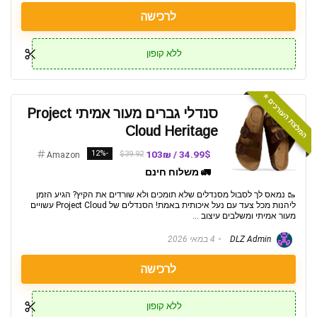
לרכישה
ללא קופון
המלצת העורכים ⭐️
סנדלי גברים מעור אמיתי Project
Cloud Heritage
-12%
34.99$ / 103₪
$39.92
Amazon
🚛 משלוח חינם
🥾 נמאס לך לסבול מסנדלים שלא תומכים ולא שורדים את הקיץ? הגיע הזמן
ליהנות מכל צעד עם נעל איכותית באמת! הסנדלים של Project Cloud עשויים
מעור אמיתי ומשלבים עיצוב ...
DLZ Admin
4 במאי 2026
לרכישה
ללא קופון