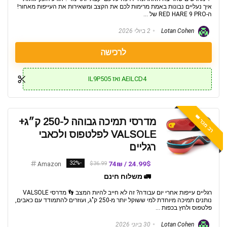
איך נעליים נבונות באמת מרימות לכם את הקצב ומשאירות את העייפות מאחור!
ה-RED HARE 9 PRO של ...
Lotan Cohen
2 ביולי 2026
לרכישה
AEILCD4 ואז IL9P505
רב מכר 👑
מדרסי תמיכה גבוהה ל-250 ק״ג+
VALSOLE לפלטפוס ולכאבי
רגליים
-32%
24.99$ / 74₪
$36.99
Amazon
🚛 משלוח חינם
רגליים עייפות אחרי יום עבודה? זה לא חייב להיות המצב 👣 מדרסי VALSOLE
נותנים תמיכה מיוחדת למי ששוקל יותר מ-250 ק"ג, ועוזרים להתמודד עם כאבים,
פלטפוס ולחץ בכפות ...
Lotan Cohen
30 ביוני 2026