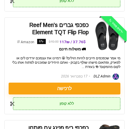
ללא קופון
ירידת מחיר 📉
כפכפי גברים Reef Men’s
Element TQT Flip Flop
-6%
37.76$ / 117₪
$40.00
Amazon
🚛 משלוח חינם
מי אמר שכפכפים חייבים להיות רגילים? 🤩 דמיינו את עצמכם יורדים לים או
לפארק, ופתאום מישהו שולף בקבוק - ואתם היחידים שמוכנים לפתוח אותו בלי
לקום מהמקום! 🍻 בעזרת ...
DLZ Admin
17 בפברואר 2026
לרכישה
ללא קופון
כפכפי ריף פנינג עם פותחן