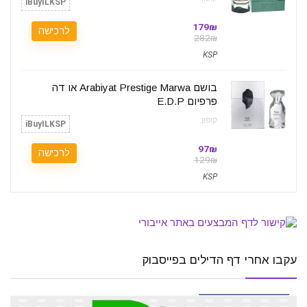
iBuyILKSP
179₪
לרכישה
282₪
KSP
בושם Arabiyat Prestige Marwa או דה
פרפיום‏ E.D.P
קופון:
iBuyILKSP
97₪
לרכישה
129₪
KSP
עקבו אחרי דף הדילים בפייסבוק