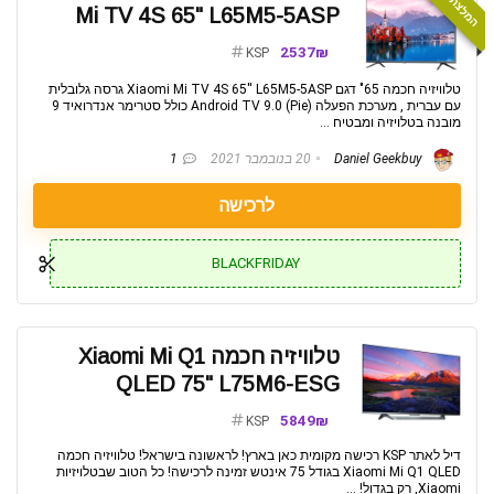
Mi TV 4S 65" L65M5-5ASP
2537₪
KSP
טלוויזיה חכמה 65" דגם Xiaomi Mi TV 4S 65'' L65M5-5ASP גרסה גלובלית
עם עברית , מערכת הפעלה (Android TV 9.0 (Pie כולל סטרימר אנדרואיד 9
מובנה בטלויזיה ומבטיח ...
Daniel Geekbuy
20 בנובמבר 2021
1
לרכישה
BLACKFRIDAY
טלוויזיה חכמה Xiaomi Mi Q1
QLED 75" L75M6-ESG
5849₪
KSP
דיל לאתר KSP רכישה מקומית כאן בארץ! לראשונה בישראל! טלוויזיה חכמה
Xiaomi Mi Q1 QLED בגודל 75 אינטש זמינה לרכישה! כל הטוב שבטלויזיות
Xiaomi, רק בגדול! ...