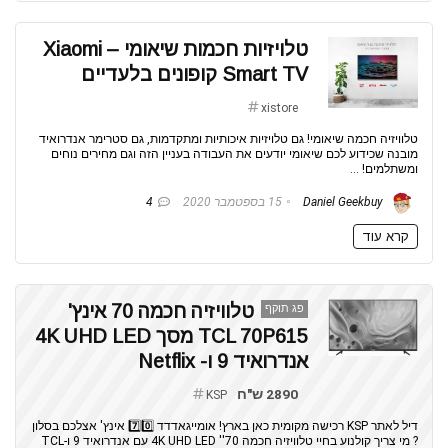
טלויזיות חכמות שיאומי – Xiaomi
Smart TV קופונים בלעדיים
xistore
טלוויזיה חכמה שיאומי! גם טלויזיות איכותיות ומתקדמות, גם סטרימר אנדרואיד
מובנה שכידוע לכם שיאומי יודעים את העבודה בעניין הזה וגם מחירים נוחים
ומשתלמים! ...
Daniel Geekbuy
15 בספטמבר 2020
4
קרא עוד
טלוויזיה חכמה 70 אינץ'
פג תוקף
TCL 70P615 מסך 4K UHD LED
אנדרואיד 9 ו- Netflix
2890 ש"ח
KSP
דיל לאתר KSP רכישה מקומית כאן בארץ! אומייגאדדד 7️⃣0️⃣ אינץ' אצלכם בסלון
? מי צריך קולנוע בחיי טלוויזיה חכמה 70'' 4K UHD LED עם אנדרואיד 9 ו-TCL