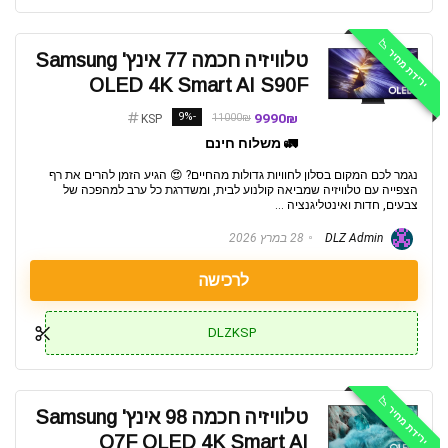
ירידת מחיר 📉
טלוויזיה חכמה 77 אינץ' Samsung
OLED 4K Smart AI S90F
-9%
9990₪
11000₪
KSP
🚛 משלוח חינם
נגמר לכם המקום בסלון לחוויות גדולות מהחיים? 😍 הגיע הזמן להרים את רף
הצפייה עם טלוויזיה שמביאה קולנוע לבית, ומשדרגת כל ערב למהפכה של
צבעים, חדות ואינטליגנציה ...
DLZ Admin
28 במרץ 2026
לרכישה
DLZKSP
ירידת מחיר 📉
טלוויזיה חכמה 98 אינץ' Samsung
Q7F QLED 4K Smart AI