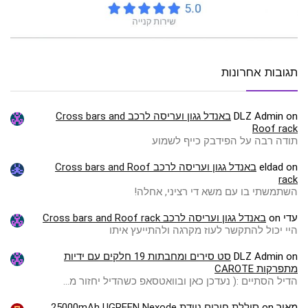
תגובות אחרונות
on
DLZ Admin
באנדל גגון ועריסה לרכב Cross bars and
Roof rack
תודה רבה על הפידבק כייף לשמוע
on
eldad
באנדל גגון ועריסה לרכב Cross bars and Roof
rack
השתמשתי בו עם משא די רציני, אחלה!
עדי
on
באנדל גגון ועריסה לרכב Cross bars and Roof rack
היי יכול להתקשר לעוז מקרגה ולהתייעץ איתו
on
DLZ Admin
סט סירים ומחבתות 19 חלקים עם ידיות
מתפרקות CAROTE
הדיל הסתיים :( ️נעדכן כאן ובוואטסאפ כשהדיל יחזור מ…
מאיר
on
סוללת חירום ניידת 25000mAh UGREEN Nexode