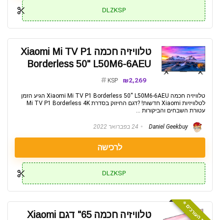
DLZKSP
טלוויזיה חכמה Xiaomi Mi TV P1
Borderless 50" L50M6-6AEU
₪2,269
KSP
טלוויזיה חכמה Xiaomi Mi TV P1 Borderless 50'' L50M6-6AEU הגיע הזמן
לטלוויזיות Xiaomi חדשות! ?דגם החיזוק בסדרת Mi TV P1 Borderless 4K
עטורת השבחים והביקורות ...
Daniel Geekbuy
24 בפברואר 2022
לרכישה
DLZKSP
המלצת העורכים ⭐️
טלוויזיה חכמה 65" דגם Xiaomi