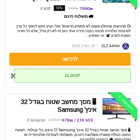
-16%
7990₪
9490₪
KSP
🚛 משלוח חינם
📺 מרגישים שהסלון פשוט לא מספיק מרשים? אולי הגיע הזמן להפוך כל ערב
לסינמה! טלוויזיה חכמה בקנה מידה אחר כאן זה לא רק גודל, אלא כל חוויה
הופכת לסרט 📽️. זה הפתרון ...
DLZ Admin
28 במרץ 2026
לרכישה
DLZKSP
ירידת מחיר 📉
🖥️ מסך מחשב שטוח בגודל 32
אינץ' Samsung
218.65$ / 678₪
$199.99
Amazon
🖥️ מסך מחשב שטוח בגודל 32 אינץ' Samsung 💥 עיצוב בלי גבולות - תצוגה
כמעט נטולת מסגרת משלושה כיוונים, מושלמת לעמדות מולטימדיה או
מולטי-מסך 🎮 ביצועים חלקים עם ...