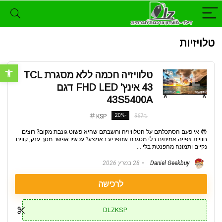
טלויזיות
פתח סרגל נ
טלוויזיה חכמה ללא מסגרת TCL
43 אינץ' FHD LED דגם
43S5400A
-20%
967₪
KSP
😎 אי פעם הסתכלתם על הטלוויזיה וחשבתם שהיא פשוט גונבת מקום? רוצים
חוויית צפייה אמיתית בלי מסגרת שתפריע באמצע? עכשיו אפשר מסך ענק, קווים
נקיים ותמונה מהפנטת בלי ...
Daniel Geekbuy
28 במרץ 2026
לרכישה
DLZKSP