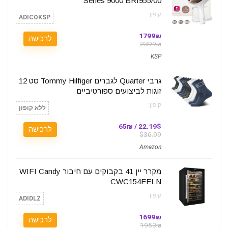
Series 9000 BRI955/00
קופון:
ADICOKSP
1799₪
לרכישה
2399₪
KSP
גרבי Quarter לגברים Tommy Hilfiger סט 12
זוגות לביצועים ספורטיביים
קופון:
ללא קופון
22.19$ / 65₪
לרכישה
$36.99
Amazon
מקרר יין 41 בקבוקים עם חיבור WIFI Candy
CWC154EELN
קופון:
ADIDLZ
1699₪
לרכישה
1953₪