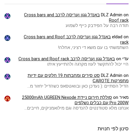
on
DLZ Admin
באנדל גגון ועריסה לרכב Cross bars and
Roof rack
תודה רבה על הפידבק כייף לשמוע
on
eldad
באנדל גגון ועריסה לרכב Cross bars and Roof
rack
השתמשתי בו עם משא די רציני, אחלה!
עדי
on
באנדל גגון ועריסה לרכב Cross bars and Roof rack
היי יכול להתקשר לעוז מקרגה ולהתייעץ איתו
on
DLZ Admin
סט סירים ומחבתות 19 חלקים עם ידיות
מתפרקות CAROTE
הדיל הסתיים :( ️נעדכן כאן ובוואטסאפ כשהדיל יחזור מ…
מאיר
on
סוללת חירום ניידת 25000mAh UGREEN Nexode
Pro 200W עם כבלים נשלפים
אנחנו מלא סטודנטים להנדסה וגם מילואמניקים, חייבים…
סינון לפי חנויות