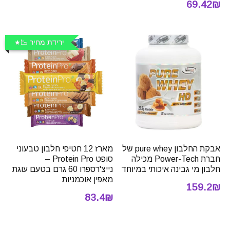
69.42₪
ירידת מחיר 📉
אבקת החלבון pure whey של
מארז 12 חטיפי חלבון טבעוני
חברת Power-Tech מכילה
סופט Protein Pro –
חלבון מי גבינה איכותי במיוחד
נייצ'רספרו 60 גרם בטעם עוגת
מאפין אוכמניות
159.2₪
83.4₪