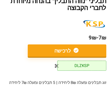
תבליני "נווה התבלין" בהנחה מיוחדת
לחברי הקבוצה
7₪-9₪
לרכישה
DLZKSP
זוג תבלינים ומעלה 8₪ ליחידה | 5 תבלינים ומעלה 7₪ ליחידה