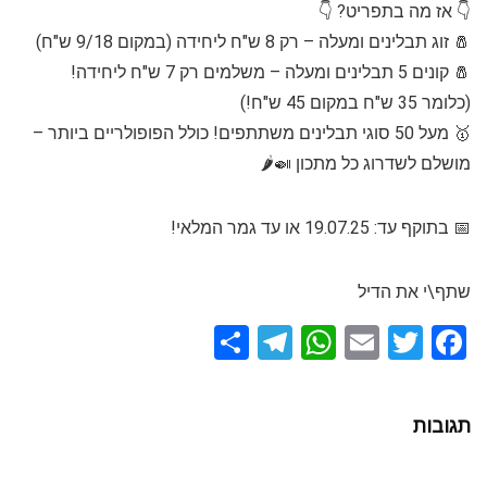
👇 אז מה בתפריט? 👇
🧂 זוג תבלינים ומעלה – רק 8 ש"ח ליחידה (במקום 9/18 ש"ח)
🧂 קונים 5 תבלינים ומעלה – משלמים רק 7 ש"ח ליחידה!
(כלומר 35 ש"ח במקום 45 ש"ח!)
🥇 מעל 50 סוגי תבלינים משתתפים! כולל הפופולריים ביותר –
מושלם לשדרוג כל מתכון 🍛🌶️
📅 בתוקף עד: 19.07.25 או עד גמר המלאי!
שתף\י את הדיל
S
T
W
E
T
F
h
el
h
m
wi
a
ar
e
at
ail
tt
ce
תגובות
e
gr
s
er
b
a
A
o