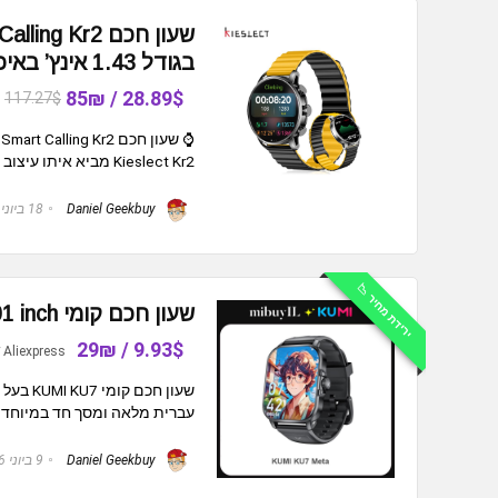
בגודל 1.43 אינץ’ באיכות FHD
28.89$ / 85₪
117.27$
Kieslect Kr2 מביא איתו עיצוב מנצח (זוכה פרס Muse Design Award) ...
Daniel Geekbuy
18 ביוני 2026
ירידת מחיר 📉
שעון חכם קומי KUMI KU7 META 2.01 inch
9.93$ / 29₪
Aliexpress
עברית מלאה ומסך חד במיוחד ו
Daniel Geekbuy
9 ביוני 2026