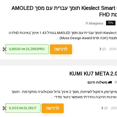
שעון חכם Kieslect Smart Calling Kr2 תומך עברית עם מסך AMOLED
-75%
Aliexpress
⌚ שעון חכם Kieslect Smart Calling Kr2 תומך עברית עם מסך AMOLED בגודל 1.43 אינץ’ באיכות FHD ה-
לרכישה
DLZKR2PRO ואז ILMS03
3
🚛 משלוח חינם
שעון חכם קומי KUMI KU7 בעל מיקרופון ורמקול לשיחות, מסך 2 אינץ' גדול וטכנולוגיה מתקדמת - תומך
איכות הרכבה נהדרת! מאפשר ניטור מדדי ...
לרכישה
DLZKU7 ואז ILSS5
3