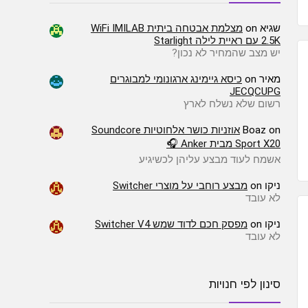
שגיא
on
מצלמת אבטחה ביתית WiFi IMILAB
2.5K עם ראיית לילה Starlight
יש מצב שהמחיר לא נכון?
מאיר
on
כיסא גיימינג ארגונומי למבוגרים
JECQCUPG
רשום שלא נשלח לארץ
on
Boaz
אוזניות כושר אלחוטיות Soundcore
Sport X20 מבית Anker 🎧
אשמח לעוד מבצע עליהן לכשיגיע
ניקו
on
מבצע רוחבי על מוצרי Switcher
לא עובד
ניקו
on
מפסק חכם לדוד שמש Switcher V4
לא עובד
סינון לפי חנויות