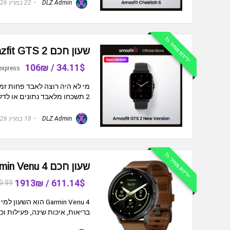
DLZ Admin
22 במרץ 2026
ירידת מחיר 📉
שעון חכם Amazfit GTS 2 (גרסה חדשה) 43 מ"מ עם Alexa מובנה
34.11$ / 106₪
express
2 תשכחו מלאבד נתונים או לדלג על מדדים חשובים הוא האיש הקטן שמנהל ...
DLZ Admin
18 במרץ 2026
ירידת מחיר 📉
שעון חכם Garmin Venu 4 (קוטר 45 מ"מ)
611.14$ / 1913₪
9.99
Garmin Venu 4 הו
בריאות, איכות שינה, פעילות וכו