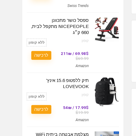
Swiss Trends
ספסל כושר מתכוונן
NICEPEOPLE מתקפל לבית,
660 ק״ג
קופון:
ללא קופון
69.98$ / 211₪
לרכישה
$69.99
Amazon
תיק ללפטופ 15.6 אינץ'
LOVEVOOK
קופון:
ללא קופון
17.99$ / 54₪
לרכישה
$19.99
Amazon
מצלמת אבטחה ביתית WiFi