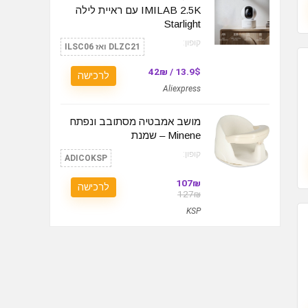
IMILAB 2.5K עם ראיית לילה
Starlight
קופון:
DLZC21 ואז ILSC06
13.9$ / 42₪
לרכישה
Aliexpress
מושב אמבטיה מסתובב ונפתח
Minene – שמנת
קופון:
ADICOKSP
107₪
לרכישה
127₪
KSP