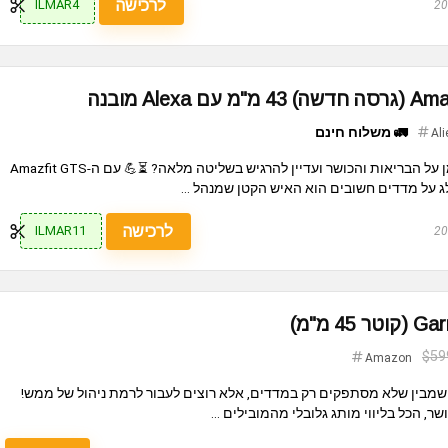
לרכישה
ILMAR4
🚛 משלוח חינם
Ali
מי לא היה רוצה לאבד פחות זמן על הבריאות והכושר ועדיין להרגיש בשליטה מלאה? ⏳💪 עם ה-Amazfit GTS
לרכישה
ILMAR11
$59
Amazon
א השעון למי שמבין שלא מסתפקים רק במדדים, אלא רוצים לעבור לרמת ניהול של ממש!
שר, הכל בליווי מותג גלובלי מהמובילים ...