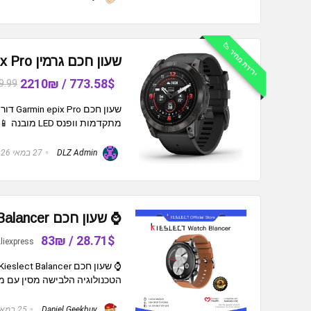
ירידת מחיר 📉
שעון חכם גרמין Garmin epix Pro דור 2, מהדורת ספיר
773.58$ / 2210₪
9.99
מתקדמות וופנס LED מובנה 📱 מערכת הפעלה: תומך ב-Android ו-iOS 💾 ...
DLZ Admin
27 במאי 2026
⌚️ שעון חכם Kieslect Balancer עם מסך AMOLED בגודל 1.43 אינץ'
28.71$ / 83₪
liexpress
הטכנולוגיה הלבישה מסין עם מ
Daniel Geekbuy
25 במאי 2026