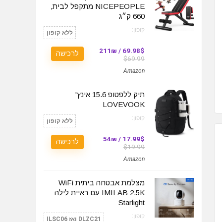
NICEPEOPLE מתקפל לבית,
660 ק״ג
קופון:
ללא קופון
69.98$ / 211₪
לרכישה
$69.99
Amazon
תיק ללפטופ 15.6 אינץ'
LOVEVOOK
קופון:
ללא קופון
17.99$ / 54₪
לרכישה
$19.99
Amazon
מצלמת אבטחה ביתית WiFi
IMILAB 2.5K עם ראיית לילה
Starlight
קופון:
DLZC21 ואז ILSC06