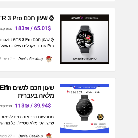
⌚ שעון חכם Amazfit GTR 3 Pro בגודל 46 מ"מ ⌚
65.01$ / 183₪
express
Pro אתם מקבלים שילוב מושלם של עיצוב יוקרתי, חיי סוללה ארוכים ...
Daniel Geekbuy
1 ביוני 2026
מלאה בעברית
39.94$ / 113₪
express
מחפשות דרך אופנתית לשמור על
שיש, הכי מלא סטייל, וכל מה שאת
Daniel Geekbuy
27 במאי 2026