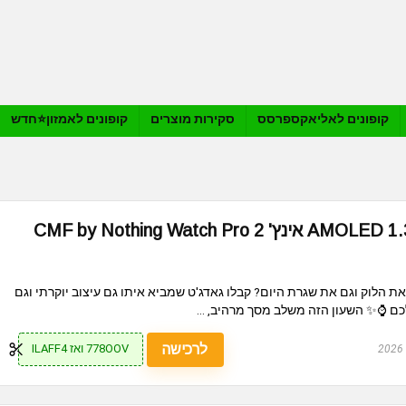
קופונים לאליאקספרסס
סקירות מוצרים
קופונים לאמזון⭐️חדש
ת הלוק וגם את שגרת היום? קבלו גאדג'ט שמביא איתו גם עיצוב יוקרתי וגם
ם ⌚✨ השעון הזה משלב מסך מרהיב, ...
לרכישה
778OOV ואז ILAFF4