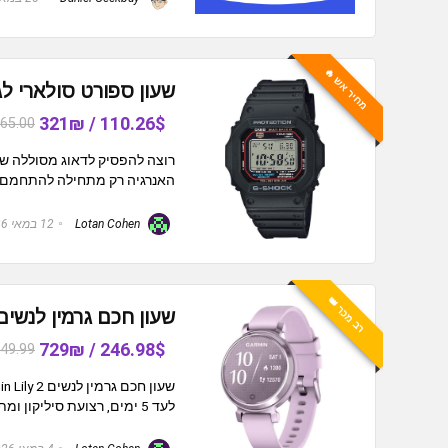
מחיר אש 🔥
שעון ספורט סולארי לגבר Casio G-Shock GW-M5610U-1 
110.26$ / 321₪
65.00
רוצה להפסיק לדאוג מסוללה שנ
האנרגיה רק מתחילה להתחמם כ
Lotan Cohen
12 במאי 2026
רב מכר 👑
שעון חכם גרמין לנשים armin Lily 2
246.98$ / 729₪
49.99
לעד 5 ימים, רצועת סיליקון ומתכות איכותיות ⌚ מסך מגע: עדשה ...