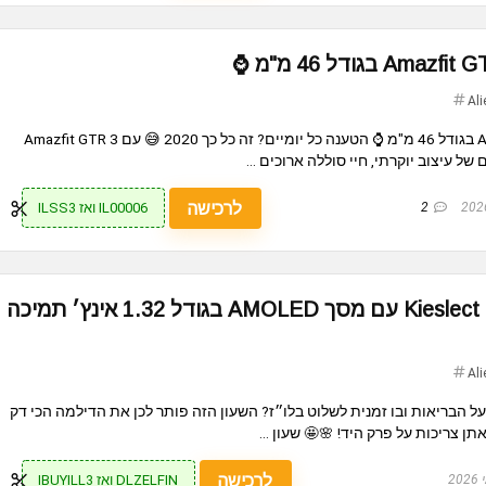
Ali
⌚ שעון חכם Amazfit GTR 3 Pro בגודל 46 מ"מ ⌚ הטענה כל יומיים? זה כל כך 2020 😅 עם Amazfit GTR 3
לרכישה
IL00006 ואז ILSS3
2
שעון חכם לנשים Kieslect Elfin עם מסך AMOLED בגודל 1.32 אינץ׳ תמיכה
Ali
 הבריאות ובו זמנית לשלוט בלו״ז? השעון הזה פותר לכן את הדילמה הכי דק
ן צריכות על פרק היד! 🌸🤩 שעון ...
לרכישה
DLZELFIN ואז IBUYILL3