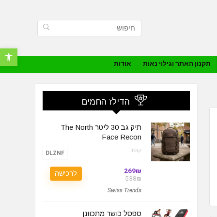
פתח סרגל נ
תקנון האתר וגילוי נאות
אודות
הדילז החמים
תיק גב 30 ליטר The North
Face Recon
קופון:
DLZNF
269₪
לרכישה
538₪
Swiss Trends
ספסל כושר מתכוונן