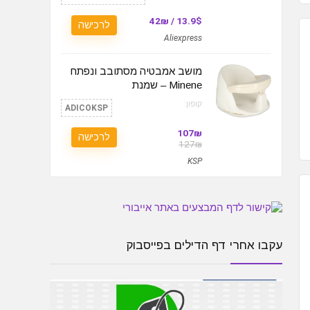
13.9$ / 42₪
לרכישה
Aliexpress
מושב אמבטיה מסתובב ונפתח
Minene – שמנת
קופון:
ADICOKSP
107₪
לרכישה
127₪
KSP
עקבו אחרי דף הדילים בפייסבוק