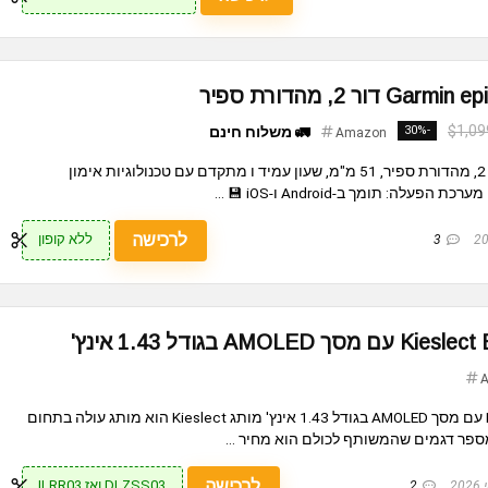
$1,09
-30%
🚛 משלוח חינם
Amazon
שעון חכם Garmin epix Pro דור 2, מהדורת ספיר, 51 מ"מ, שעון עמיד ו מתקדם עם טכנולוגיות אימון
לרכישה
ללא קופון
3
A
⌚️ שעון חכם Kieslect Balancer עם מסך AMOLED בגודל 1.43 אינץ' מותג Kieslect הוא מותג עולה בתחום
ספר דגמים שהמשותף לכולם הוא מחיר ...
לרכישה
DLZSS03 ואז ILRR03
2