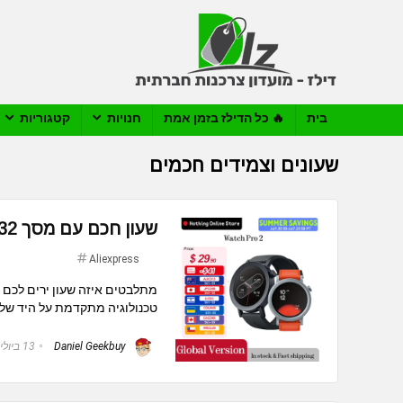
בית
🔥 כל הדילז בזמן אמת
חנויות
קטגוריות
שעונים וצמידים חכמים
שעון חכם עם מסך AMOLED 1.32 אינץ' CMF by Nothing Watch Pro 2
Aliexpress
מתלבטים איזה שעון ירים לכם א
טכנולוגיה מתקדמת על היד שלכ
Daniel Geekbuy
13 ביולי 2026