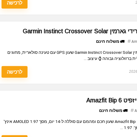
לרכישה
Garmin Instinct Cross
🚛 משלוח חינם
Am
שעון חכם סולארי היברידי גארמין Garmin Instinct Crossover Solar שעון GPS עם טעינה סולארית, מחוגים
ת ברזולוציה גבוהה ⌚ עיצוב ...
לרכישה
🚛 משלוח חינם
A
שעון חכם 46 מ"מ אמייזפיט Amazfit Bip 6 שעון חכם ומהמם עם סוללה ל-14 יום, מסך AMOLED 1.97 אינץ'