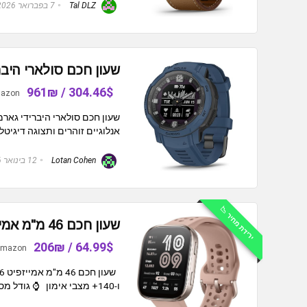
Tal DLZ
7 בפברואר 2026
שעון חכם סולארי היברידי גארמין over Solar
304.46$ / 961₪
azon
אנלוגיים זוהרים ותצוגה דיגיטלי
Lotan Cohen
12 בינואר 2026
ירידת מחיר 📉
שעון חכם 46 מ"מ אמייזפיט Amazfit Bip 6
64.99$ / 206₪
mazon
ו-140+ מצבי אימון ⌚ גודל מסך: 1.97 ...