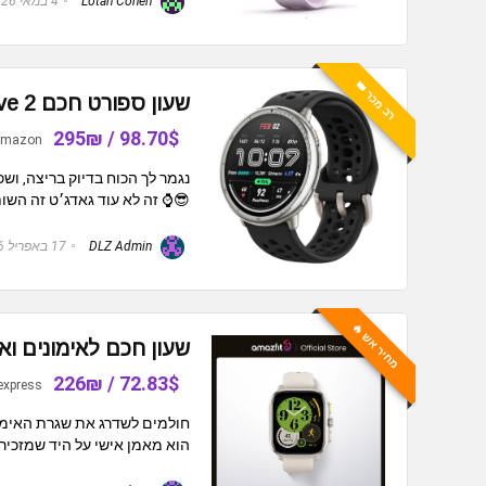
Lotan Cohen
4 במאי 2026
רב מכר 👑
שעון ספורט חכם Amazfit Active 2
98.70$ / 295₪
mazon
נגמר לך הכוח בדיוק בריצה, וש
😎⌚️ זה לא עוד גאדג׳ט זה השותף
DLZ Admin
17 באפריל 2026
מחיר אש 🔥
שעון חכם לאימונים ואורח חיים quare 44mm
72.83$ / 226₪
express
חולמים לשדרג את שגרת האימוני
הוא מאמן אישי על היד שמזכיר