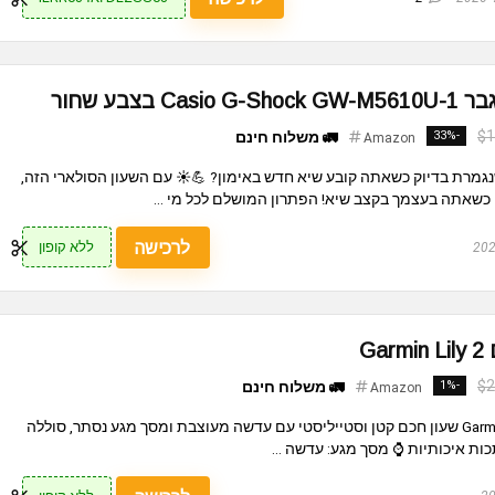
בצבע שחור
$1
-33%
🚛 משלוח חינם
Amazon
גמרת בדיוק כשאתה קובע שיא חדש באימון? 💪☀️ עם השעון הסולארי הזה,
שאתה בעצמך בקצב שיא! הפתרון המושלם לכל מי ...
לרכישה
ללא קופון
G
$2
-1%
🚛 משלוח חינם
Amazon
שעון חכם גרמין לנשים Garmin Lily 2 שעון חכם קטן וסטייליסטי עם עדשה מעוצבת ומסך מגע נסתר, סוללה