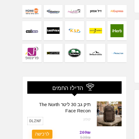
הדילז החמים
תיק גב 30 ליטר The North
Face Recon
קופון:
DLZNF
269₪
לרכישה
538₪