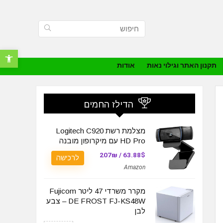
פתח סרגל נ
תקנון האתר וגילוי נאות
אודות
הדילז החמים
מצלמת רשת Logitech C920
HD Pro עם מיקרופון מובנה
63.88$ / 207₪
לרכישה
Amazon
מקרר משרדי 47 ליטר Fujicom
DE FROST FJ-KS48W‏ – צבע
לבן