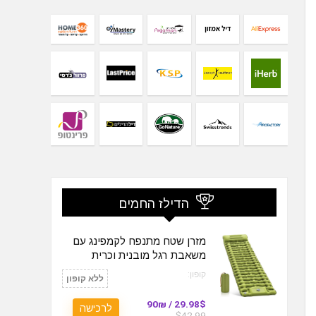
הדילז החמים
מזרן שטח מתנפח לקמפינג עם
משאבת רגל מובנית וכרית
קופון:
ללא קופון
29.98$ / 90₪
לרכישה
$42.99