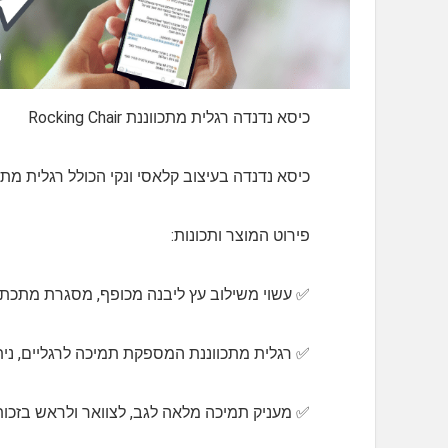
כיסא נדנדה רגלית מתכווננת Rocking Chair
כיסא נדנדה בעיצוב קלאסי ונקי הכולל רגלית מת
פירוט המוצר ותכונות:
✅️ עשוי משילוב עץ ליבנה מכופף, מסגרת מתכת ו
✅️ רגלית מתכווננת המספקת תמיכה לרגליים, נית
✅️ מעניק תמיכה מלאה לגב, לצוואר ולראש בזכו