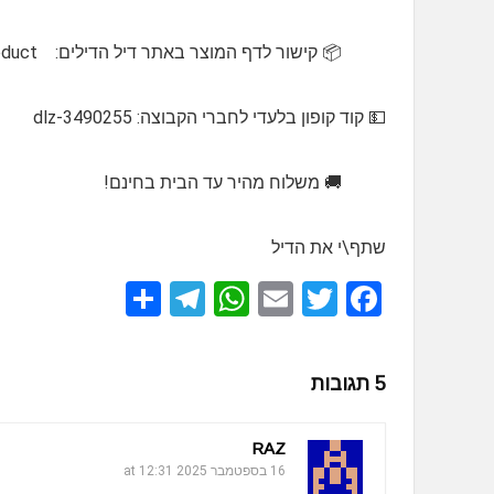
📦 קישור לדף המוצר באתר דיל הדילים: https://www.dilhadilim.com/product/כיסא-נדנדה-רגלית-מתכווננת/
💵 קוד קופון בלעדי לחברי הקבוצה: dlz-3490255
🚚 משלוח מהיר עד הבית בחינם!
שתף\י את הדיל
S
T
W
E
T
F
h
el
h
m
wi
a
ar
e
at
ail
tt
ce
5 תגובות
e
gr
s
er
b
a
A
o
RAZ
m
p
o
16 בספטמבר 2025 at 12:31