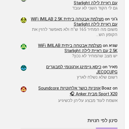
עם ראיית לילה Starlight
גם לי הקוד השני לא עובד
ג'וני
on
מצלמת אבטחה ביתית WiFi IMILAB 2.5K
עם ראיית לילה Starlight
משום מה המחיר 165 ש"ח ולא מאפשר להזין את
הקופון הש…
שגיא
on
מצלמת אבטחה ביתית WiFi IMILAB
2.5K עם ראיית לילה Starlight
יש מצב שהמחיר לא נכון?
מאיר
on
כיסא גיימינג ארגונומי למבוגרים
JECQCUPG
רשום שלא נשלח לארץ
on
Boaz
אוזניות כושר אלחוטיות Soundcore
Sport X20 מבית Anker 🎧
אשמח לעוד מבצע עליהן לכשיגיע
סינון לפי חנויות