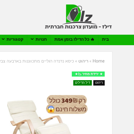
בית
🔥 כל הדילז בזמן אמת
חנויות
קטגוריות
Home
»
ריהוט
»
כיסא נדנדה רגליים מתכווננות בארבעה צבעים לבחירה 
ירידת מחיר 📉
ריהוט
דיל הדילים