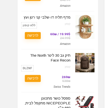
Amazon
מדף תליה דו-שלבי קני רטן ועץ
קופון:
ללא קופון
19.99$ / 60₪
לרכישה
24.99$
Amazon
תיק גב 30 ליטר The North
Face Recon
קופון:
DLZNF
269₪
לרכישה
538₪
Swiss Trends
ספסל כושר מתכוונן
NICEPEOPLE מתקפל לבית,
660 ק״ג