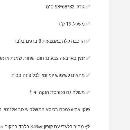
✅️ גודל: 82*68*98 ס"מ
✅️ משקל: 13 ק"ג
✅️ הרכבה קלה באמצעות 8 ברגים בלבד
✅️ זמין בארבעה צבעים: חום, שחור, שמנת או אפ
✅️ מתאים לשימוש יומיומי ולכל פינה בבית
✅️ מעולה גם ככורסת הנקה 👩‍🍼
פנקו את עצמכם בכיסא המשלב עיצוב אלגנטי ומ
💳 מחיר בלעדי עם קופון: 349₪ בלבד במקום 699₪