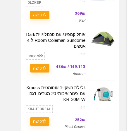
קופון:
DLZKSP
369₪
לרכישה
KSP
אוהל קמפינג עם טכנולוגיית Dark
Room Coleman Sundome ל-4
אנשים
קופון:
ללא קופון
149.11$ / 436₪
לרכישה
Amazon
גלגלת השקייה אוטומטית Krauss
עם צינור איכותי 20 מטרים דגם
KR-20M-W
קופון:
KRAUTOREAL
252₪
לרכישה
Pirzul Gerassi