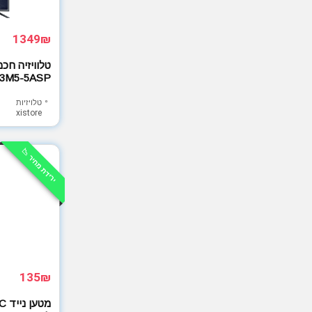
1349₪
3M5-5ASP
טלויזיות
xistore
ירידת מחיר 📉
135₪
מט