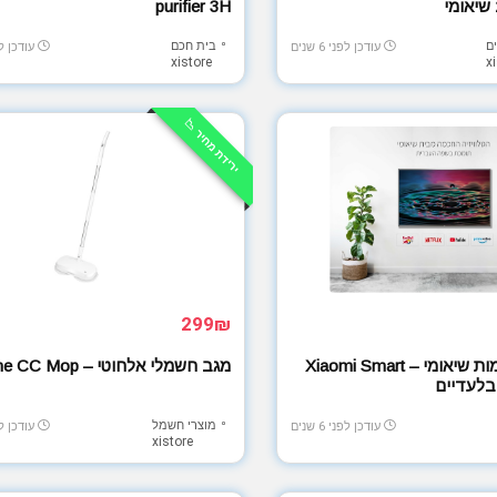
purifier 3H
ם
בית חכם
עודכן לפני 6 שנים
עודכן לפני 
xistore
x
ירידת מחיר 📉
299₪
טלויזיות חכמות שיאומי – Xiaomi Smart
מגב חשמלי אלחוטי – Dreame CC Mop
מוצרי חשמל
עודכן לפני 6 שנים
עודכן לפני 
xistore