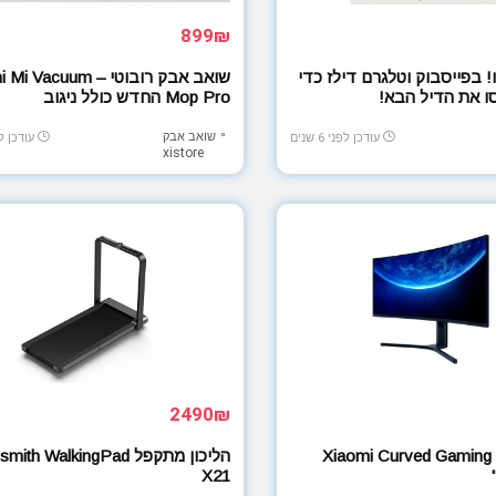
899₪
! בפייסבוק וטלגרם דילז כדי
שואב אבק רובוטי – acuum
 את הדיל הבא!
Mop Pro החדש כולל ניגוב
שואב אבק
עודכן לפני 6 שנים
עודכן לפני 
xistore
2490₪
מסך מחשב Xiaomi Curved Gaming
הליכון מתקפל ith WalkingPad
X21