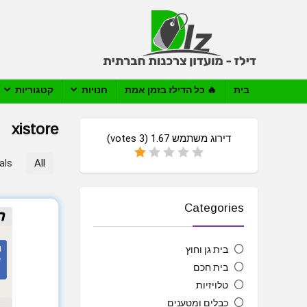
בית
🔥 כל הדילז בזמן אמת
חנויות
קטגוריות
xistore
דירוג משתמש
1.67
(
3
votes)
als
All
Categories
בית גן וחוץ
בית חכם
טלויזיות
כבלים ומטענים