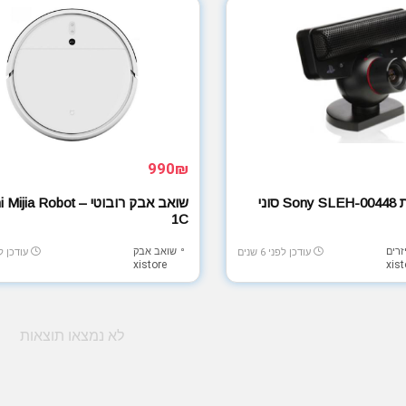
990₪
סוני
שואב אבק רובוטי –  Robot
1C
זרים
שואב אבק
עודכן לפני 6 שנים
עודכן לפני 
xistore
xist
לא נמצאו תוצאות