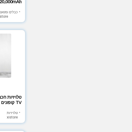
20,000mAh שיאומי
כבלים ומטעני
istore
TV קופונים בלעדיים
טלויזיות
xistore