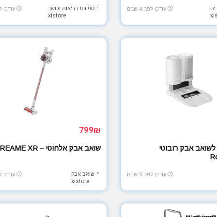
ים
ספורט בריאות וכושר
עודכן לפני 4 שנים
עודכן לפני 
xistore
xi
799₪
לשואב אבק רובוטי
שואב אבק אלחוטי – DREAME XR
R
שואב אבק
עודכן לפני 5 שנים
עודכן לפני 
xistore