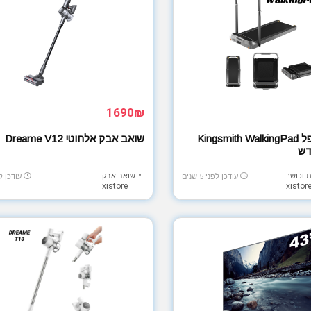
1690₪
הליכון מתקפל Kingsmith WalkingPad
שואב אבק אלחוטי Dreame V12
 וכושר
שואב אבק
עודכן לפני 5 שנים
עודכן לפני 
xistore
xistor