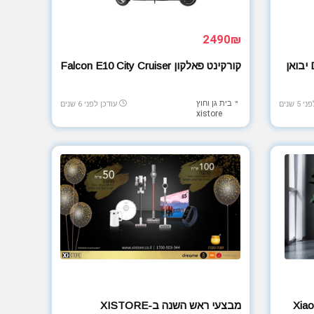
2490₪
שואב אבק אלחוטי DREAME T10 יבואן
קורקינט פאלקון Falcon E10 City Cruiser
בית גן וחוץ
5 שנים
עודכן לפני 6 שנים
xistore
Xiaomi Mi A
מבצעי ראש השנה ב-XISTORE