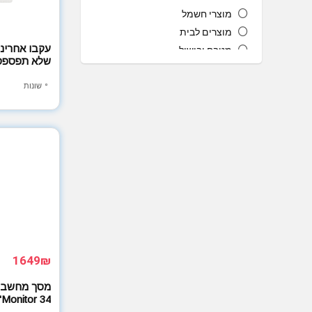
מוצרי חשמל
מוצרים לבית
עקבו אחרינו
מטבח ובישול
שלא תפספסו
מצלמות ואביזרים
סלולר ומחשבים
שונות
ספורט בריאות וכושר
ריכוזי קופונים
שואב אבק
All categories
1649₪
Monitor 34"