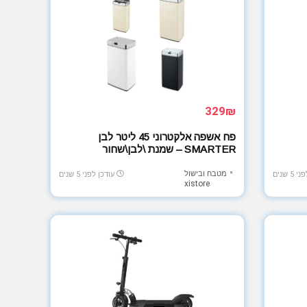
329₪
פח אשפה אלקטרוני 45 ליטר לבן
SMARTER – שמנת \לבן\שחור
מטבח ובישול
5 שנים
עודכן לפני 5 שנים
xistore