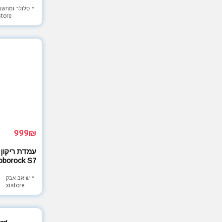
סלולר ומחשב
store
999₪
עמדת ריקון 
oborock S7
שואב אבק
xistore