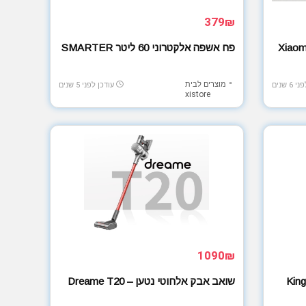
379₪
Xiaomi Mi V
פח אשפה אלקטרוני 60 ליטר SMARTER
מוצרים לבית
6 שנים
עודכן לפני 5 שנים
xistore
1090₪
Kingsm
שואב אבק אלחוטי נטען – Dreame T20