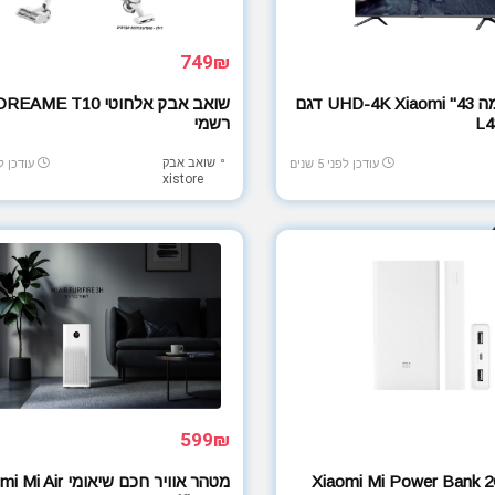
749₪
טלוויזיה חכמה 43" UHD-4K Xiaomi דגם
L4
רשמי
שואב אבק
עודכן לפני 5 שנים
עודכן לפני 
xistore
599₪
ען נייד Xiaomi Mi Power Bank 2C
מטהר אוויר חכם שיאומי ir