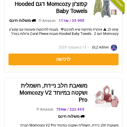
קפוצ'ון Momcozy דגם Hooded
Baby Towels
33.99$ / 111₪
🚛 משלוח חינם
Amazon
שימו לב ⚠️ אזהרת מתיקות שיא לפניכם🤎 מגבות לתינוקות ופעוטות עם קפוצ'ון
Momcozy דגם Hooded Baby Towels 2 מגבות Coral Fleece גדולות בגודל
...
DLZ Admin
13 באוקטובר 2025
לרכישה
משאבת חלב ניידת, חשמלית
ושקטה במיוחד Momcozy V2
Pro
222.45$ / 736₪
Amazon
🚛 משלוח חינם
משאבת חלב ניידת, חשמלית ושקטה במיוחד Momcozy V2 Pro חברת