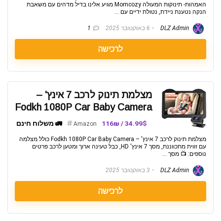
האמהות- תינוקות המעולה Momcozy מגיע אלינו בדיל מדהים עם משאבת
הנקה נטענת ניידת, נטולת ידיים עם ...
DLZ Admin
6 באוקטובר 2025
1
לרכישה
מצלמת תינוק לרכב 7 אינץ' –
Fodkh 1080P Car Baby Camera
34.99$ / 116₪
🚛 משלוח חינם
Amazon
מצלמת תינוק לרכב 7 אינץ' – Fodkh 1080P Car Baby Camera כולל מצלמה
עם זווית מתכווננת, מסך 7 אינץ' HD, כבל טעינה ארוך ומטען לרכב פרטים
נוספים: 📺 מסך ...
DLZ Admin
3 באוקטובר 2025
לרכישה