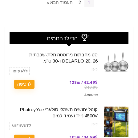
1
2
העמוד הבא »
הדילז החמים
סט מחבתות נירוסטה תלת-שכבתית
DELARLO 20, 26 ו-30 ס"מ
קופון:
ללא קופון
42.49$ / 128₪
לרכישה
$49.99
Amazon
קוטל יתושים חשמלי סולארי PhatroyYee
4500V נייד ועמיד למים
קופון:
6HFHVUTZ
34.99$ / 105₪