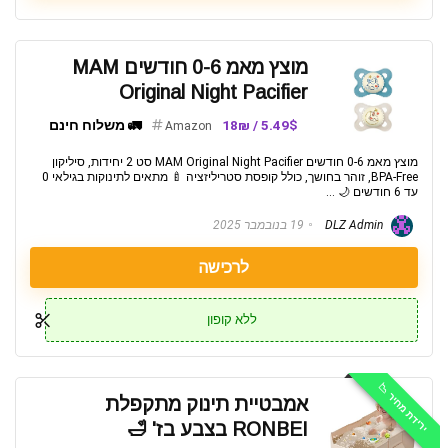
מוצץ מאמ 0-6 חודשים MAM
Original Night Pacifier
5.49$ / 18₪
🚛 משלוח חינם
Amazon
מוצץ מאמ 0-6 חודשים MAM Original Night Pacifier סט 2 יחידות, סיליקון
BPA-Free, זוהר בחושך, כולל קופסת סטריליזציה 🍼 מתאים לתינוקות בגילאי 0
עד 6 חודשים 🌙 ...
DLZ Admin
19 בנובמבר 2025
לרכישה
ללא קופון
ירידת מחיר 📉
אמבטיית תינוק מתקפלת
RONBEI בצבע בז' 🛁