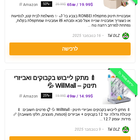
-50%
19.99$ / 65₪
39.99$
Amazon
אמבטיית תינוק מתקפלת RONBEI בצבע בז' 🛁 ✨ מושלמת לבית קטן, לנסיעות
או כשצריך אמבטיה שנייה אצל סבא וסבתא 🧸 אמבטיה שמתקפלת בקלות,
נפתחת למרחב רחצה נוח ...
Tal DLZ
16 בנובמבר 2025
לרכישה
ירידת מחיר 📉
🍼 מתקן לייבוש בקבוקים ואביזרי
תינוק – WillMall 💦
-25%
14.99$ / 49₪
19.99$
Amazon
🍼 מתקן לייבוש בקבוקים ואביזרי תינוק - WillMall 💦 📋 פרטים חשובים: 🍼
קיבולת גדולה: עד 12 בקבוקים + אביזרים (פטמות, מוצצים, חלקי משאבה) 📏
מידות: עומק 12.7 ...
Tal DLZ
9 בנובמבר 2025