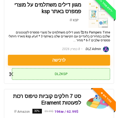
ירידת מחיר 📉
מגוון דילים משתלמים על מוצרי
פמפרס באתר ksp
KSP
Its Pampers Time 🥰 מגוון דילים משתלמים על מוצרי פמפרס לקטנטנים
שלכם במחירים בלעדיים עם הקישורים שלנו בשיתוף ksp 👶👶 * 3 מארזי חיתולי
פמפרס שלבים 6-7 * מחיר ...
DLZ Admin
8 במרץ 2026
לרכישה
DLZKSP
מחיר אש 🔥
סט 7 חלקים קוביות טיפוס רכות
לפעוטות Erament
-30%
62.99$ / 194₪
89.99$
Amazon