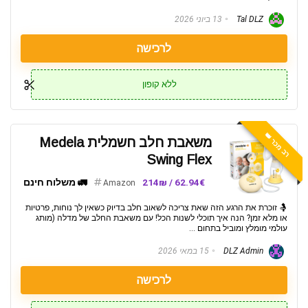
Tal DLZ
13 ביוני 2026
לרכישה
ללא קופון
רב מכר 👑
משאבת חלב חשמלית Medela
Swing Flex
62.94€ / 214₪
🚛 משלוח חינם
Amazon
🤱 זוכרת את הרגע הזה שאת צריכה לשאוב חלב בדיוק כשאין לך נוחות, פרטיות
או מלא זמן? הנה איך תוכלי לשנות הכל! עם משאבת החלב של מדלה (מותג
עולמי מומלץ ומוביל בתחום ...
DLZ Admin
15 במאי 2026
לרכישה