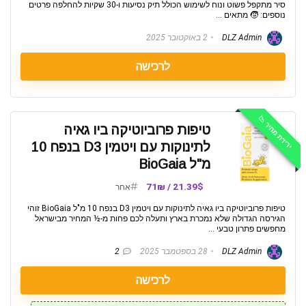
סיר מתקפל פשוט ונוח לשימוש הכולל תיק נסיעות ו-30 שקיות להחלפה פרטים
נוספים: 🧒 מתאים ...
DLZ Admin
2 באוקטובר 2025
לרכישה
ירידת מחיר 📉
טיפות פרוביוטיקה ביו גאיה
לתינוקות עם ויטמין D3 בנפח 10
מ"ל BioGaia
21.39$ / 71₪
אחר
טיפות פרוביוטיקה ביו גאיה לתינוקות עם ויטמין D3 בנפח 10 מ"ל BioGaia זוהי
הגירסה הגדולה שלא נמכרת בארץ ותעלה לכם פחות מ-½ המחיר מבישראל
מחפשים פתרון טבעי ...
DLZ Admin
28 בספטמבר 2025
2
לרכישה