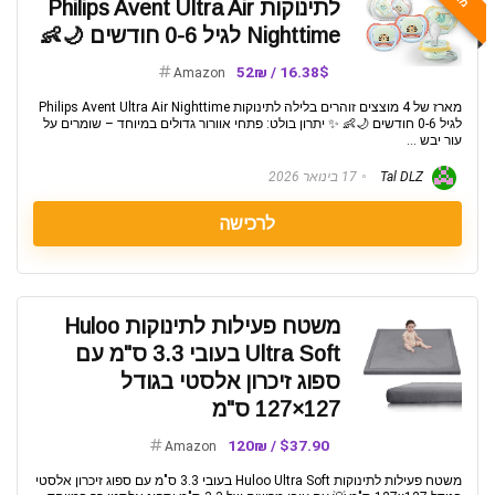
לתינוקות Philips Avent Ultra Air
Nighttime לגיל 0-6 חודשים 🌙👶
16.38$ / 52₪
Amazon
מארז של 4 מוצצים זוהרים בלילה לתינוקות Philips Avent Ultra Air Nighttime
לגיל 0-6 חודשים 🌙👶 ✨ יתרון בולט: פתחי אוורור גדולים במיוחד – שומרים על
עור יבש ...
Tal DLZ
17 בינואר 2026
לרכישה
משטח פעילות לתינוקות Huloo
Ultra Soft בעובי 3.3 ס"מ עם
ספוג זיכרון אלסטי בגודל
127×127 ס"מ
$37.90 / 120₪
Amazon
משטח פעילות לתינוקות Huloo Ultra Soft בעובי 3.3 ס"מ עם ספוג זיכרון אלסטי