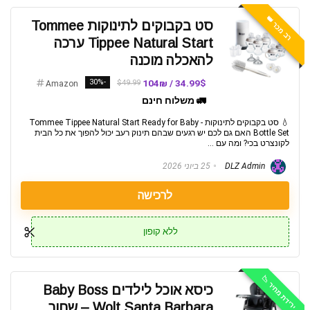
רב מכר 👑
סט בקבוקים לתינוקות Tommee
Tippee Natural Start ערכה
להאכלה מוכנה
-30%
34.99$ / 104₪
$49.99
Amazon
🚛 משלוח חינם
💧 סט בקבוקים לתינוקות - Tommee Tippee Natural Start Ready for Baby
Bottle Set האם גם לכם יש רגעים שבהם תינוק רעב יכול להפוך את כל הבית
לקונצרט בכי? ומה עם ...
DLZ Admin
25 ביוני 2026
לרכישה
ללא קופון
ירידת מחיר 📉
כיסא אוכל לילדים Baby Boss
Wolt Santa Barbara – שחור