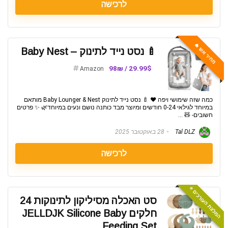
לרכישה
מחיר אש 🔥
🍼 נסט נייד לתינוק – Baby Nest
29.99$ / 98₪
Amazon
כמה שזה שימושי ויפה ❤️ 🍼 נסט נייד לתינוק Baby Lounger & Nest מותאם
במיוחד לגילאי 0-24 חודשים ומיוצר מבד כותנה נושם ונעים במיוחד🌿 ✨ פרטים
חשובים- 🧸 ...
Tal DLZ
28 באוקטובר 2025
לרכישה
המלצת העורכים ⭐️
סט האכלה מסיליקון לתינוקות 24
חלקים JELLDJK Silicone Baby
Feeding Set