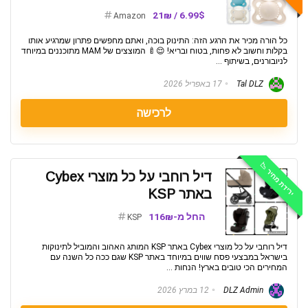
6.99$ / 21₪
Amazon
כל הורה מכיר את הרגע הזה: התינוק בוכה, ואתם מחפשים פתרון שמרגיע אותו
בקלות וחשוב לא פחות, בטוח ובריא! 😌🍼 המוצצים של MAM מתוכננים במיוחד
לניובורנים, בשיתוף ...
Tal DLZ
17 באפריל 2026
לרכישה
ירידת מחיר 📉
דיל רוחבי על כל מוצרי Cybex
באתר KSP
החל מ-116₪
KSP
דיל רוחבי על כל מוצרי Cybex באתר KSP המותג האהוב והמוביל לתינוקות
בישראל במבצעי פסח שווים במיוחד באתר KSP שגם ככה כל השנה עם
המחירים הכי טובים בארץ! הנחות ...
DLZ Admin
12 במרץ 2026