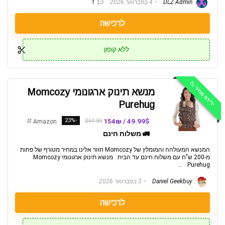
DLZ Admin
4 בפברואר 2026
1
לרכישה
ללא קופון
ירידת מחיר 📉
מנשא תינוק ארגונומי Momcozy
Purehug
-23%
49.99$ / 154₪
$64.99
Amazon
🚛 משלוח חינם
המנשא המעולהה והמומלץ של Momcozy חוזר אלינו במחיר מטורף של פחות
מ-200 ש"ח עם משלוח חינם עד הבית מנשא תינוק ארגונומי Momcozy
Purehug ...
Daniel Geekbuy
3 בפברואר 2026
לרכישה