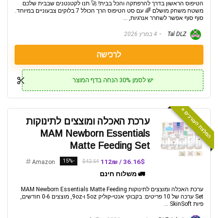
הטיפוס הראשון בדרך להרפתקה והכל בבית! 🚀 תנו לקטנטנים שבבית שלכם
משטח משחק מושלם 🌈 עם סט הטיפוס הרך הכולל 7 בלוקים צבעוניים במיוחד.
סוף סוף אפשר לשחרר אנרגיות, ...
Tal DLZ
4 במרץ 2026
לרכישה
יש לסמן 30% הנחה בדף המוצר
המלצת העורכים ⭐️
ערכת האכלה ומוצצים לתינוקות
MAM Newborn Essentials
Matte Feeding Set
-15%
36.16$ / 112₪
$42.54
Amazon
🚛 משלוח חינם
ערכת האכלה ומוצצים לתינוקות MAM Newborn Essentials Matte Feeding
Set ערכה של 10 פריטים: בקבוקי אנטי-קוליק 5oz ו-9oz, מוצצים 0-6 חודשים,
פיות SkinSoft ...