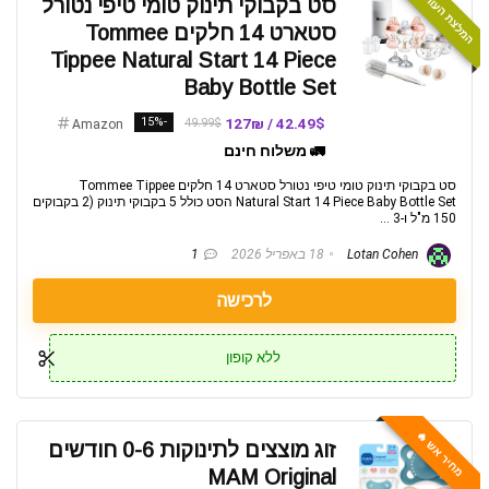
המלצת העורכים ⭐️
סט בקבוקי תינוק טומי טיפי נטורל
סטארט 14 חלקים Tommee
Tippee Natural Start 14 Piece
Baby Bottle Set
-15%
42.49$ / 127₪
49.99$
Amazon
🚛 משלוח חינם
סט בקבוקי תינוק טומי טיפי נטורל סטארט 14 חלקים Tommee Tippee
Natural Start 14 Piece Baby Bottle Set הסט כולל 5 בקבוקי תינוק (2 בקבוקים
150 מ"ל ו-3 ...
Lotan Cohen
18 באפריל 2026
1
לרכישה
ללא קופון
מחיר אש 🔥
זוג מוצצים לתינוקות 0-6 חודשים
MAM Original