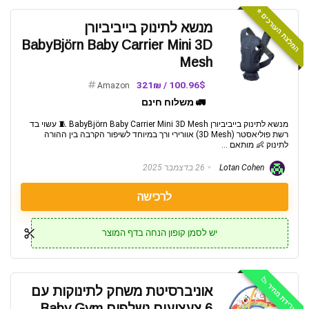
המלצת העורכים ⭐️
מנשא לתינוק בייביביורן
BabyBjörn Baby Carrier Mini 3D
Mesh
100.96$ / 321₪
Amazon
🚛 משלוח חינם
מנשא לתינוק בייביביורן BabyBjörn Baby Carrier Mini 3D Mesh 🧵 עשוי בד
רשת פוליאסטר (3D Mesh) אוורירי ורך במיוחד לשיפור הקרבה בין ההורה
לתינוק 👶 מותאם ...
Lotan Cohen
26 בדצמבר 2025
לרכישה
יש לסמן קופון הנחה בדף המוצר
ירידת מחיר 📉
אוניברסיטת משחק לתינוקות עם
6 צעצועים נשלפים Baby Gym