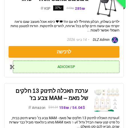
-37%
285₪
449₪
KSP
ילדים בשולחן, הבלגן מתחיל? לא עם זה! 🍽️🖤 כיסא אוכל מעוצב שגם נראה
יוקרתי וגם עושה חיים קלים בכל ארוחה, להורים ולתינוקות. הודות למנגנון נוחות
חשמלי אפשר לשנות ...
DLZ Admin
14 ביוני 2026
לרכישה
ADICOKSP
ערכת האכלה לתינוק 13 חלקים
של מאמ – MAM צבע בז'
54.04$ / 158₪
$54.04
Amazon
👶ערכת האכלה לתינוק 13 חלקים של מאמ - MAM צבע בז' כשיש תינוק בבית,
כל פרט קטן עושה הבדל גדול 👶✨ מאמ MAM מותג בינלאומי מוביל כבר עשרות
שנים, מביא לכם סט מושלם ...