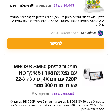
19.99$ / 67₪
🚛 משלוח חינם
Amazon
מתקן ייבוש בקבוקי ואביזרי תינוקות - יציב, נוח לשימוש וקומפקטי פירוט המוצר:
✔️ קומפקטי ומותאם במיוחד לאחסון בקבוקי תינוקות ומוצרי תינוקות שונים ✔️
כולל ...
DLZ Admin
13 בספטמבר 2025
לרכישה
מוניטור לתינוק MBOSS SM50
עם מצלמה ואודיו 5 אינץ' HD
720P עם זום 4X, סוללה ל-22
שעות, טווח 300 מטר
64.05$ / 215₪
Aliexpress
מוניטור לתינוק MBOSS SM50 עם מצלמה ואודיו 5 אינץ' HD 720P עם זום 4X,
סוללה ל-22 שעות, טווח 300 מטר הורים יקרים 👶 – כמה פעמים רציתם לשתות
קפה בשקט ☕️ בזמן ...