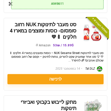
AIW8611
המלצת העורכים ⭐️
סט מעבר לתינוקות NUK רחוב
סומסום- כוסות ומוצצים במארז 4
חלקים 🍼💛
15.89$ / 53₪
Amazon
סט מעבר לתינוקות NUK Sesame Street – כוסות ומוצצים במארז 4 חלקים 🍼
💛 💡 סט אחד שמעניק שקט להורים, נוחות לתינוק – וקסם של רחוב סומסום
שכולם אוהבים! 🌈 להיפרד ...
Tal DLZ
14 בספטמבר 2025
לרכישה
מתקן לייבוש בקבוקי ואביזרי
תינוקות