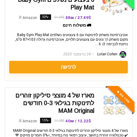
Play Mat
-50%
27.49$ / 88₪
54.99$
Amazon
🚛 משלוח חינם
אוניברסיטת משחק לתינוקות עם 6 צעצועים נשלפים Baby Gym Play Mat
מקום משחק רך ונעים עם צעצועים תלויים, אוניברסיטה גדולה 103×87 ס"מ,
ניתנת לכביסה 🎨 6 ...
Lotan Cohen
24 בדצמבר 2025
לרכישה
מחיר אש 🔥
מארז של 4 מוצצי סיליקון זוהרים
לתינוקות בגילאי 0-3 חודשים
MAM Original
-15%
12.22$ / 40₪
14.38$
Amazon
מארז של 4 מוצצי סיליקון זוהרים לתינוקות בגילאי 0-3 חודשים MAM Original
✔️ טכנולוגיה זוהרת בחושך, עיצוב רפואי נוח במיוחד, ו-0% חומרים מזיקים 💙