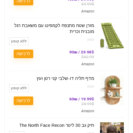
לרכישה
69.99$
Amazon
מזרן שטח מתנפח לקמפינג עם משאבת רגל
מובנית וכרית
קופון:
ללא קופון
29.98$ / 90₪
לרכישה
$42.99
Amazon
מדף תליה דו-שלבי קני רטן ועץ
קופון:
ללא קופון
19.99$ / 60₪
לרכישה
24.99$
Amazon
תיק גב 30 ליטר The North Face Recon