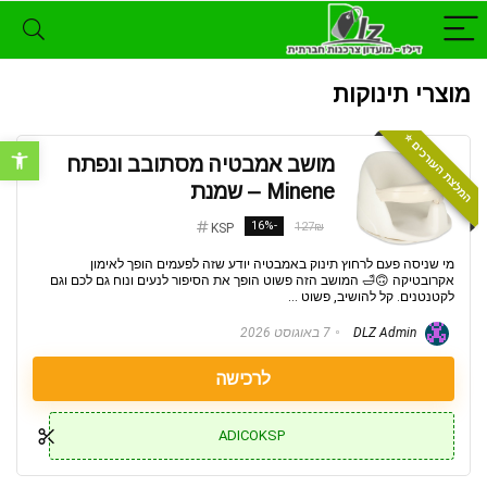
מוצרי תינוקות
המלצת העורכים ⭐️
פתח סרגל נ
מושב אמבטיה מסתובב ונפתח
Minene – שמנת
-16%
127₪
KSP
מי שניסה פעם לרחוץ תינוק באמבטיה יודע שזה לפעמים הופך לאימון
אקרובטיקה 🙃🛁 המושב הזה פשוט הופך את הסיפור לנעים ונוח גם לכם וגם
לקטנטנים. קל להושיב, פשוט ...
DLZ Admin
7 באוגוסט 2026
לרכישה
ADICOKSP