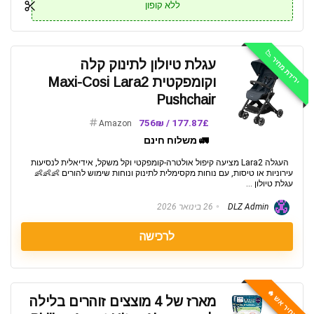
ללא קופון
ירידת מחיר 📉
עגלת טיולון לתינוק קלה
וקומפקטית Maxi-Cosi Lara2
Pushchair
177.87£ / 756₪
Amazon
🚛 משלוח חינם
העגלה Lara2 מציעה קיפול אולטרה-קומפקטי וקל משקל, אידיאלית לנסיעות
עירוניות או טיסות, עם נוחות מקסימלית לתינוק ונוחות שימוש להורים 👶👶👶
עגלת טיולון ...
DLZ Admin
26 בינואר 2026
לרכישה
מחיר אש 🔥
מארז של 4 מוצצים זוהרים בלילה