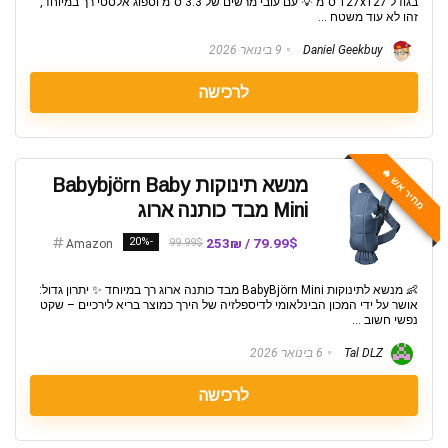
בגודל 127x127 ס"מ 💡 עם עובי מרשים של 3.3 ס"מ וספוג אלסטי רך במיוחד,
זהו לא עוד משטח ...
Daniel Geekbuy
9 בינואר 2026
לרכישה
מחיר אש 🔥
מנשא תינוקות Babybjörn Baby
Mini מבד כותנה ארוג
-20%
79.99$ / 253₪
99.99$
Amazon
👶 מנשא לתינוקות BabyBjörn Mini מבד כותנה ארוג רך במיוחד ✨ יתרון גדול:
אושר על ידי המכון הבינלאומי לדיספלזיה של הירך כמוצר בריא לירכיים – שקט
נפשי חשוב ...
Tal DLZ
6 בינואר 2026
לרכישה