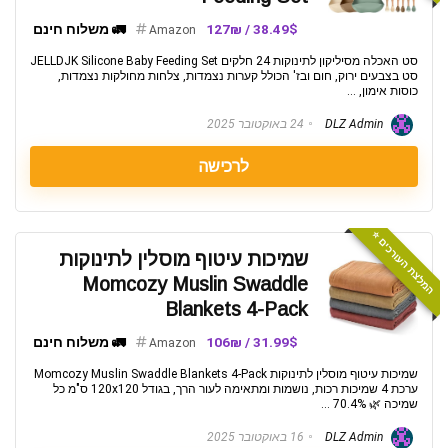
38.49$ / 127₪
🚛 משלוח חינם
Amazon
סט האכלה מסיליקון לתינוקות 24 חלקים JELLDJK Silicone Baby Feeding Set
סט בצבעים ירוק, חום ובז' הכולל קערות נצמדות, צלחות מחולקות נצמדות,
כוסות אימון, ...
DLZ Admin
24 באוקטובר 2025
לרכישה
המלצת העורכים ⭐️
שמיכות עיטוף מוסלין לתינוקות
Momcozy Muslin Swaddle
Blankets 4-Pack
31.99$ / 106₪
🚛 משלוח חינם
Amazon
שמיכות עיטוף מוסלין לתינוקות Momcozy Muslin Swaddle Blankets 4-Pack
ערכת 4 שמיכות רכות, נושמות ומתאימה לעור הרך, בגודל 120x120 ס"מ כל
שמיכה 🌿 70.4% ...
DLZ Admin
16 באוקטובר 2025