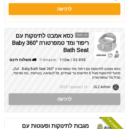
לרכישה
כסא אמבט לתינוקות עם
פג תוקף
ריפוד ומד טמפרטורה 360° Baby
Bath Seat
33.89$ / 112₪
🚛 משלוח חינם
Amazon
כסא אמבט לתינוקות עם ריפוד ומד טמפרטורה 360° Baby Bath Seat 👶🛁
מיועד לתינוקות מגיל 6 חודשים עד שנתיים, קל לנשיאה, בטיחותי, נוח ומרופד,
מכיל מד טמפרטורה ...
DLZ Admin
16 באוקטובר 2025
לרכישה
המלצת העורכים ⭐️
מגבות לתינוקות ופעוטות עם