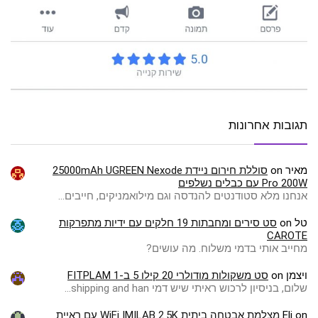
תגובות אחרונות
מאיר
on
סוללת חירום ניידת 25000mAh UGREEN Nexode
Pro 200W עם כבלים נשלפים
אנחנו מלא סטודנטים להנדסה וגם מילואמניקים, חייבים…
טל
on
סט סירים ומחבתות 19 חלקים עם ידיות מתפרקות
CAROTE
מחייב אותי בדמי משלוח. מה עושים?
ויצמן
on
סט משקולות מודולרי 20 קילו 5 ב-1 FITPLAM
שלום, בניסיון לרכוש ראיתי שיש דמי shipping and han…
on
Eli
מצלמת אבטחה ביתית WiFi IMILAB 2.5K עם ראיית