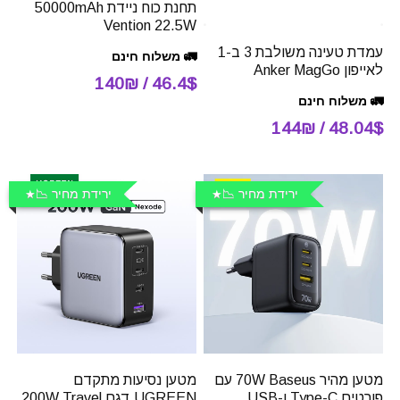
תחנת כוח ניידת 50000mAh
Vention 22.5W
עמדת טעינה משולבת 3 ב-1
🚛 משלוח חינם
לאייפון Anker MagGo
46.4$ / 140₪
🚛 משלוח חינם
48.04$ / 144₪
ירידת מחיר 📉
ירידת מחיר 📉
מטען מהיר 70W Baseus עם
מטען נסיעות מתקדם
פורטים Type-C ו-USB
UGREEN דגם 200W Travel