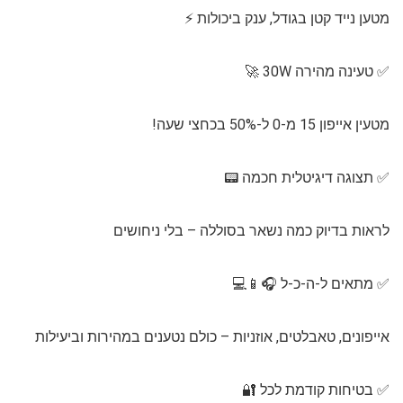
מטען נייד קטן בגודל, ענק ביכולות ⚡
✅ טעינה מהירה 30W 🚀
מטעין אייפון 15 מ-0 ל-50% בכחצי שעה!
✅ תצוגה דיגיטלית חכמה 📟
לראות בדיוק כמה נשאר בסוללה – בלי ניחושים
✅ מתאים ל-ה-כ-ל 🎧📱💻
אייפונים, טאבלטים, אוזניות – כולם נטענים במהירות וביעילות
✅ בטיחות קודמת לכל 🔐