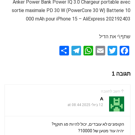
Anker Power Bank Power IQ 3.0 Chargeur portable avec
sortie maximale PD 30 W (PowerCore 30 W) Batterie 10
000 mAh pour iPhone 15 – AliExpress 202192403
שתף\י את הדיל
S
T
W
E
T
F
h
el
h
m
wi
a
ar
e
at
ail
tt
ce
תגובה 1
e
gr
s
er
b
a
A
o
השב לתגובה
m
p
o
A
k
12 ביולי 2025 at 08:44
p
הקופונים לא עובדים, יכול להיות פג תוקף?
יהיה עוד מטען של 10000?