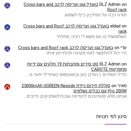
on
DLZ Admin
באנדל גגון ועריסה לרכב Cross bars and
Roof rack
תודה רבה על הפידבק כייף לשמוע
on
eldad
באנדל גגון ועריסה לרכב Cross bars and Roof
rack
השתמשתי בו עם משא די רציני, אחלה!
עדי
on
באנדל גגון ועריסה לרכב Cross bars and Roof rack
היי יכול להתקשר לעוז מקרגה ולהתייעץ איתו
on
DLZ Admin
סט סירים ומחבתות 19 חלקים עם ידיות
מתפרקות CAROTE
הדיל הסתיים :( ️נעדכן כאן ובוואטסאפ כשהדיל יחזור מ…
מאיר
on
סוללת חירום ניידת 25000mAh UGREEN Nexode
Pro 200W עם כבלים נשלפים
אנחנו מלא סטודנטים להנדסה וגם מילואמניקים, חייבים…
סינון לפי חנויות