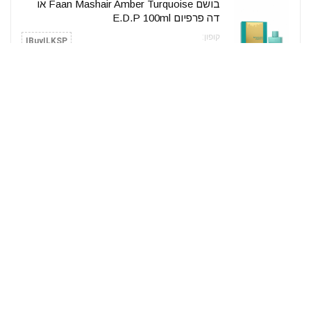
בושם Faan Mashair Amber Turquoise או
דה פרפיום‏ E.D.P 100ml
קופון:
IBuyILKSP
84₪
לרכישה
KSP
בושם לגבר 100 מ"ל Eagle Blue De Eagle או
דה פרפיום‏ E.D.P
קופון:
IBuyILKSP
106₪
לרכישה
KSP
בושם יוניסקס 50 מ"ל Ozareej Al Khawaja
Oud E.D.P
קופון:
iBuyILKSP
179₪
לרכישה
282₪