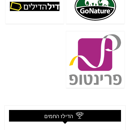
הדילז החמים