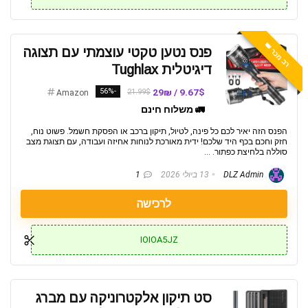
רב מכר 👑
פנס נטען טקטי עוצמתי עם תצוגה
דיגיטלית Tughlax
-56%
9.67$ / 29₪
21.99$
Amazon
🚛 משלוח חינם
הפנס הזה יאיר לכם כל פינה, לטיול, תיקון ברכב או הפסקת חשמל. פשוט נוח,
חזק וחכם בכף היד שלכם! ידית מאורכת לנוחות אחיזה ועבודה, עם תצוגת מצב
סוללה בלחיצת כפתור. ...
DLZ Admin
13 ביולי 2026
1
לרכישה
IOIOA5JZ
סט תיקון אלקטרוניקה עם מברג