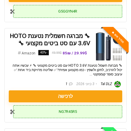
G5GGYN4R
מחיר אש 🔥
🔧 מברגה חשמלית נטענת HOTO
3.6V עם סט ביטים מקצועי 🔧
-40%
29.99$ / 85₪
49.99$
Amazon
🔧 מברגת חשמל נטענת HOTO 3.6V עם סט ביטים מקצועי 🔧 ⚡ עכשיו אתה
יכול להרכיב, לתקן ולשפץ - כמו מקצוען אמיתי! ✅ שליטה מדויקת ביד אחת ✅
עיצוב סופר קומפקטי ...
Tal DLZ
3 ביוני 2026
1
לרכישה
NG7R45R5