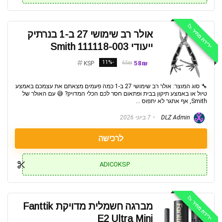
ירידת מחיר 📉
אולר רב שימושי 27 ב-1 בנרתיק
ייעודי Smith 111118-003
-11%
58₪
65₪
KSP
🔧 סוג המוצר: אולר רב שימושי 27 ב-1 כמה פעמים מצאתם את עצמכם באמצע
טיול או באמצע תיקון בבית ופתאום חסר לכם הכלי המדויק? 😅 עם האולר של
Smith, אף אתגר לא יתפוס ...
DLZ Admin
7 ביוני 2026
לרכישה
ADICOKSP
ירידת מחיר 📉
מברגה חשמלית מדויקת Fanttik
E2 Ultra Mini