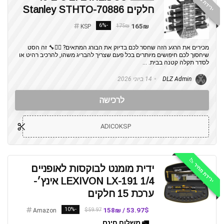
חלקים Stanley STHTO-70886
-6%
165₪
175₪
KSP
מכירים את הרגע הזה שחסר לכם בדיוק את הבורג המתאים? 🤦‍♂️🔧 זה הסט
שיחסוך לכם חיפושים מיותרים בכל פעם שצריך להבריג משהו, להרכיב רהיט או
לסדר תקלה קטנה בבית. ...
DLZ Admin
14 ביוני 2026
לרכישה
ADICOKSP
ירידת מחיר 📉
ידית מומנט לבוקסות לאופניים
LEXIVON LX-191 1/4 אינץ׳-
ערכת 15 חלקים
-10%
53.97$ / 158₪
$59.97
Amazon
🚛 משלוח חינם