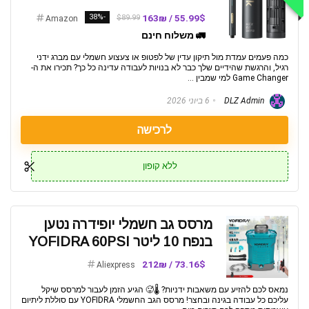
-38%
55.99$ / 163₪
$89.99
Amazon
🚛 משלוח חינם
כמה פעמים עמדת מול תיקון עדין של לפטופ או צעצוע חשמלי עם מברג ידני
רגיל, והרגשת שהידיים שלך כבר לא בנויות לעבודה עדינה כל כך? תכירו את ה-
Game Changer למי שמבין ...
DLZ Admin
6 ביוני 2026
לרכישה
ללא קופון
מרסס גב חשמלי יופידרה נטען
בנפח 10 ליטר YOFIDRA 60PSI
73.16$ / 212₪
Aliexpress
נמאס לכם להזיע עם משאבות ידניות? 🌡️🥵 הגיע הזמן לעבור למרסס שיקל
עליכם כל עבודה בגינה ובחצר! מרסס הגב החשמלי YOFIDRA עם סוללת ליתיום