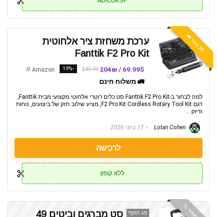
ADICOKSP
רב מכר 👑
ערכת משחזת ציר אלחוטית
Fanttik F2 Pro Kit
-19%
69.99$ / 204₪
$85.99
Amazon
🚛 משלוח חינם
למה לבחור ב-Fanttik F2 Pro Kit סט כלים רוטרי אלחוטי מקצועי מבית Fanttik,
דגם F2 Pro Kit Cordless Rotary Tool Kit, מציע שילוב חזק של ביצועים, נוחות
ודיוק ...
Lotan Cohen
17 ביוני 2026
לרכישה
ללא קופון
ירידת מחיר 📉
סט מברגים וביטים 49
פג תוקף