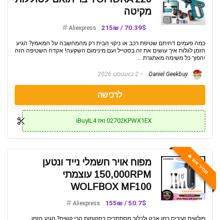
מקיטה
70.39$ / 215₪
Aliexpress
כמה פעמים דחיתם שטיפת רכב או ניקוי הבית רק מהמחשבה על המאמץ? הגיע
הזמן לגלות איך עושים את זה בסטייל ועם מינימום השקעה! אקדח השטיפה הזה
יהפוך כל משימה מאתגרת ...
Daniel Geekbuy
2 באוגוסט 2026
לרכישה
02702KPWX1EX ואז iBuyIL4
מחיר אש 🔥
מפוח אויר חשמלי נייד ונטען
150,000RPM עוצמתי
WOLFBOX MF100
50.7$ / 155₪
Aliexpress
פולשים זעירים כמו אבק ולכלוך מסתתרים במקומות הכי קשים? הגיע הזמן