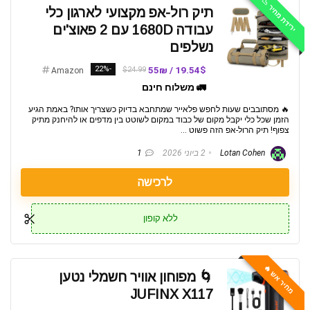
ירידת מחיר 📉
תיק רול-אפ מקצועי לארגון כלי
עבודה 1680D עם 2 פאוצ'ים
נשלפים
-22%
19.54$ / 55₪
$24.99
Amazon
🚛 משלוח חינם
🔥 מסתובבים שעות לחפש פלאייר שמתחבא בדיוק כשצריך אותו? באמת הגיע
הזמן שכל כלי יקבל מקום של כבוד במקום לשוטט בין מדפים או להיחנק מתיק
צפוף! תיק הרול-אפ הזה פשוט ...
Lotan Cohen
2 ביוני 2026
1
לרכישה
ללא קופון
מחיר אש 🔥
🌀 מפוחון אוויר חשמלי נטען
JUFINX X117