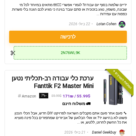
ידיים שלמות בסוף יום עבודה? לגמרי אפשרי 👷‍♂️🧤 מתאים במיוחד לכל מי
שבונה, משפץ, נוגע בזכוכית או סתם עובד בגינה כי מגיע לכם הגנה בלי פשרות.
כפפות עם עמידות ...
Lotan Cohen
22 ביולי 2026
לרכישה
2N76WL9K
המלצת העורכים ⭐️
ערכת כלי עבודה רב-תכליתי נטען
Fanttik F2 Master Mini
-7%
55.99$ / 171₪
59.99$
Amazon
🚛 משלוח חינם
🔧 פעם אחר פעם אתם מקבלים השראה לפרויקט DIY חדש, אבל הכלי הנכון
פשוט לא בהישג יד? או אולי הבלאגן של אביזרים שמתפזרים בכל פינה מוציא
את כל החשק לחרוט, ללטש, או ...
Daniel Geekbuy
21 ביולי 2026