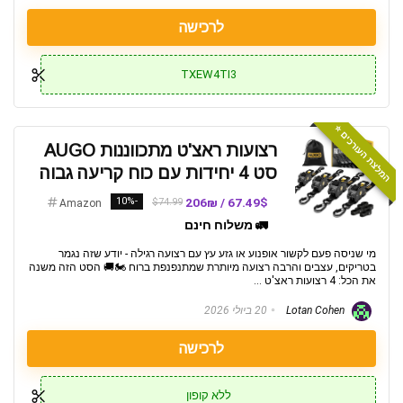
לרכישה
TXEW4TI3
המלצת העורכים ⭐️
רצועות ראצ'ט מתכווננות AUGO
סט 4 יחידות עם כוח קריעה גבוה
-10%
67.49$ / 206₪
$74.99
Amazon
🚛 משלוח חינם
מי שניסה פעם לקשור אופנוע או גזע עץ עם רצועה רגילה - יודע שזה נגמר
בטריקים, עצבים והרבה רצועה מיותרת שמתנפנפת ברוח 🏍️🚚 הסט הזה משנה
את הכל: 4 רצועות ראצ'ט ...
Lotan Cohen
20 ביולי 2026
לרכישה
ללא קופון