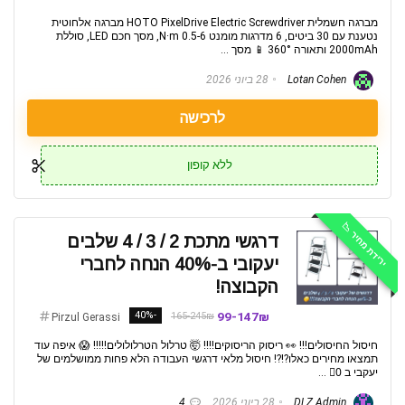
מברגה חשמלית HOTO PixelDrive Electric Screwdriver מברגה אלחוטית
נטענת עם 30 ביטים, 6 מדרגות מומנט 0.5-6 N·m, מסך חכם LED, סוללת
2000mAh ותאורה 360° 📱 מסך ...
Lotan Cohen
28 ביוני 2026
לרכישה
ללא קופון
ירידת מחיר 📉
דרגשי מתכת 2 / 3 / 4 שלבים
יעקובי ב-40% הנחה לחברי
הקבוצה!
-40%
99-147₪
165-245₪
Pirzul Gerassi
חיסול החיסולים!!! 👀 ריסוק הריסוקים!!!! 🤯 טרלול הטרלולולים!!!!! 😱 איפה עוד
תמצאו מחירים כאלו?!?! חיסול מלאי דרגשי העבודה הלא פחות ממושלמים של
יעקבי ב 0⃣ ...
DLZ Admin
28 ביוני 2026
4