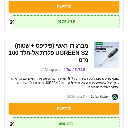
לרכישה
DLZBUYLP
מברג דו-ראשי (פיליפס + שטוח)
UGREEN S2 פלדת אל-חלד 100
מ"מ
5.72$ / 17₪
Aliexpress
שובף מחפש מברג וכל הבית הפוך? 🔄 הגיע הזמן לפשט את החיים עם כלי אחד
קטן ויעיל שעושה עבודה של שניים! ה-UGREEN 2-in-1 ממותג כלי העבודה
שידוע באיכות הגבוהה ...
Lotan Cohen
8 ביוני 2026
לרכישה
ללא קופון