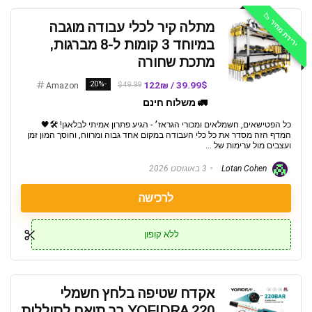
ירידת מחיר 📉
מתלה קיר לכלי עבודה מוגבה
במיוחד 3 קומות ל-8 מברגות,
מתכת שחורה
-20%
39.99$ / 122₪
$49.99
Amazon
🚛 משלוח חינם
כל הפטישאים, חשמלאים ומכורי הגראז׳ - הגיע פתרון אמיתי לבלאגן! 🛠️🖤
המדף הזה מסדר את כל כלי העבודה במקום אחד גבוה ומרווח, וחוסך המון זמן
ועצבים מול ערימות של ...
Lotan Cohen
3 באוגוסט 2026
לרכישה
ללא קופון
אקדח שטיפה בלחץ חשמלי
YOFIDRA 220 בר תואם לסוללות