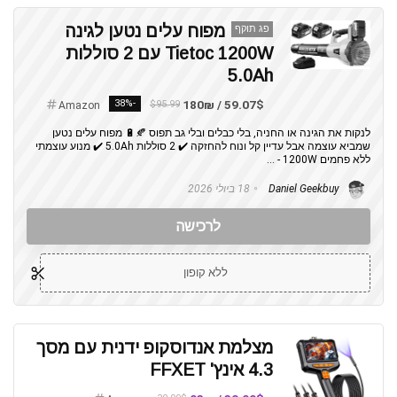
מפוח עלים נטען לגינה
פג תוקף
Tietoc 1200W עם 2 סוללות
5.0Ah
-38%
59.07$ / 180₪
$95.99
Amazon
לנקות את הגינה או החניה, בלי כבלים ובלי גב תפוס 🍂🔋 מפוח עלים נטען
שמביא עוצמה אבל עדיין קל ונוח להחזקה ✔️ 2 סוללות 5.0Ah ✔️ מנוע עוצמתי
ללא פחמים 1200W - ...
Daniel Geekbuy
18 ביולי 2026
לרכישה
ללא קופון
מצלמת אנדוסקופ ידנית עם מסך
4.3 אינץ' FFXET