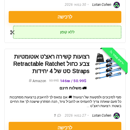
Lotan Cohen
30 במאי 2026
לרכישה
ללא קופון
ירידת מחיר 📉
רצועות קשירה ראצ'ט אוטומטיות
צבע כחול Retractable Ratchet
Straps סט של 4 יחידות
50.99$ / 146₪
50.99$
Amazon
🚛 משלוח חינם
סוף לסיבוכים ולפקעות של רצועות! 🚚 אם נמאס לך להיאבק ברצועות מסתבכות
כל פעם שאתה צריך להעמיס או להוביל ציוד, הנה הפתרון שישנה לך את החיים
בשטח: רצועות ראצ'ט ...
Lotan Cohen
27 במאי 2026
1
לרכישה