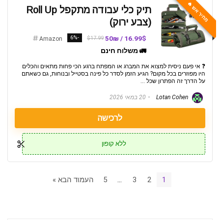
מחיר אש 🔥
תיק כלי עבודה מתקפל Roll Up
(צבע ירוק)
-6%
16.99$ / 50₪
$17.99
Amazon
🚛 משלוח חינם
❓ אי פעם ניסית למצוא את המברג או המפתח ברגע הכי פחות מתאים והכלים
היו מפוזרים בכל מקום? הגיע הזמן לסדר כל פינה בסטייל ובנוחות, גם כשאתם
על הדרך זה הפתרון שכל ...
Lotan Cohen
20 במאי 2026
לרכישה
ללא קופון
1
2
3
…
5
העמוד הבא »