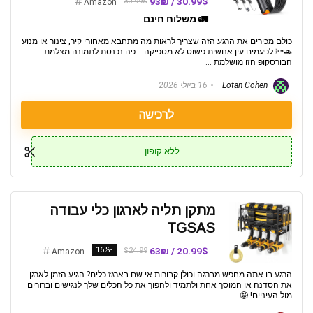
30.99$ / 93₪
30.99$
Amazon
🚛 משלוח חינם
כולם מכירים את הרגע הזה שצריך לראות מה מתחבא מאחורי קיר, צינור או מנוע
🚗🔦 לפעמים עין אנושית פשוט לא מספיקה... פה נכנסת לתמונה מצלמת
הבורסקופ הזו מושלמת ...
Lotan Cohen
16 ביולי 2026
לרכישה
ללא קופון
מתקן תליה לארגון כלי עבודה
TGSAS
-16%
20.99$ / 63₪
$24.99
Amazon
הרגע בו אתה מחפש מברגה וכולן קבורות אי שם בארגז כלים? הגיע הזמן לארגן
את הסדנה או המוסך אחת ולתמיד ולהפוך את כל הכלים שלך לנגישים וברורים
מול העיניים! 🤩️ ...