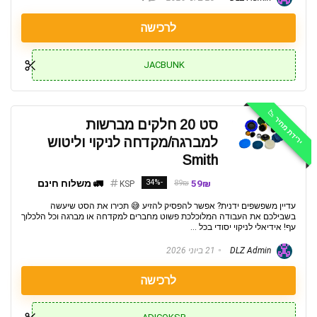
לרכישה
JACBUNK
ירידת מחיר 📉
סט 20 חלקים מברשות
למברגה/מקדחה לניקוי וליטוש
Smith
59₪
-34%
🚛 משלוח חינם
89₪
KSP
עדיין משפשפים ידנית? אפשר להפסיק להזיע 😅 תכירו את הסט שיעשה
בשבילכם את העבודה המלוכלכת פשוט מחברים למקדחה או מברגה וכל הלכלוך
עף! אידיאלי לניקוי יסודי בכל ...
DLZ Admin
21 ביוני 2026
לרכישה