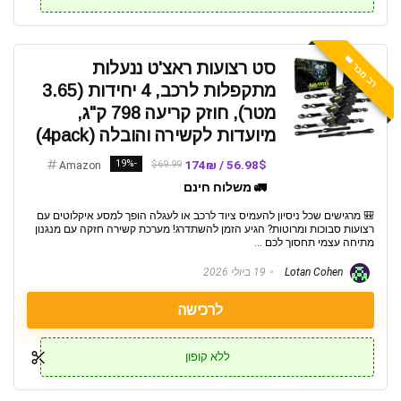
רב מכר 👑
סט רצועות ראצ'ט ננעלות
מתקפלות לרכב, 4 יחידות (3.65
מטר), חוזק קריעה 798 ק"ג,
מיועדות לקשירה והובלה (4pack)
-19%
56.98$ / 174₪
$69.99
Amazon
🚛 משלוח חינם
🎒 מרגישים שכל ניסיון להעמיס ציוד לרכב או לעגלה הופך למסע איקלוטים עם
רצועות סבוכות ומרוטות? הגיע הזמן להשתדרג! מערכת קשירה חזקה עם מנגנון
מתיחה עצמי תחסוך לכם ...
Lotan Cohen
19 ביולי 2026
לרכישה
ללא קופון