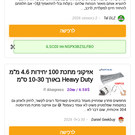
להוציא אותם מאזור הנוחות שלהם - בקלות ובלי להתאמץ! 🙌💨 אם חלמתם
להחזיר חיים למקלדת, לרכב, ...
Tal DLZ
2 באוגוסט 2026
לרכישה
NSPX3BZSLFBO ואז ILSC03
אזיקוני מתכת 100 יחידות 4.6 מ"מ
Heavy Duty באורך 10-30 ס"מ
6.58$ / 20₪
Aliexpress
מחפשים פתרון שמחזיק מעמד בתנאים קשוחים? רוצים לקשור, לחזק ולארגן גם
במקומות שפלסטיק פשוט לא עומד בעומס? 😅 עם אזיקוני מתכת מנירוסטה
304 איכותית, שום דבר לא ...
Daniel Geekbuy
30 ביולי 2026
לרכישה