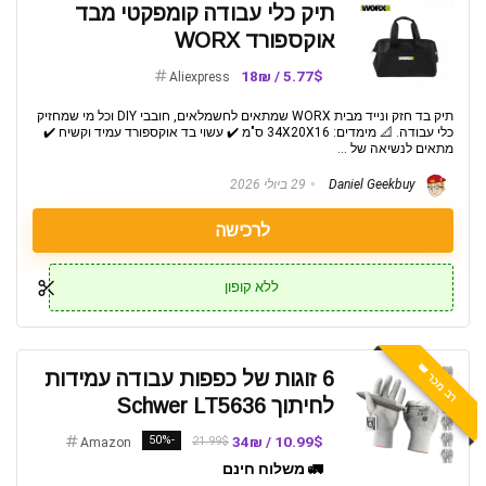
תיק כלי עבודה קומפקטי מבד
אוקספורד WORX
5.77$ / 18₪
Aliexpress
תיק בד חזק ונייד מבית WORX שמתאים לחשמלאים, חובבי DIY וכל מי שמחזיק
כלי עבודה. 📐 מימדים: 34X20X16 ס"מ ✔️ עשוי בד אוקספורד עמיד וקשיח ✔️
מתאים לנשיאה של ...
Daniel Geekbuy
29 ביולי 2026
לרכישה
ללא קופון
רב מכר 👑
6 זוגות של כפפות עבודה עמידות
לחיתוך Schwer LT5636
-50%
10.99$ / 34₪
21.99$
Amazon
🚛 משלוח חינם