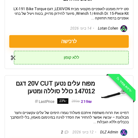
סט ידית מומנט לאופניים מקצועי מבית LEXIVON, דגם LX-191 Bike Torque
Wrench 1/4-Inch Dr. 15-Piece Kit, מיועד להידוק מדויק, בטוח ויעיל של ברגי
אופניים ברמת תחזוקה ...
Lotan Cohen
14 ביוני 2026
לרכישה
ללא קופון
ירידת מחיר 📉
מפוח עלים נטען 20V CUT דגם
147012 כולל סוללה ומטען
-23%
219₪
285₪
LastPrice
דמיינו את הרוח משתפת איתכם פעולה! נגמרו הימים של עלים עקשניים וחצר
מבולגנת – עכשיו אפשר להחזיר את הסדר לגינה במינימום מאמץ, בלי להסתבך
בכבלים וללא הגבלות ...
DLZ Admin
12 ביוני 2026
2