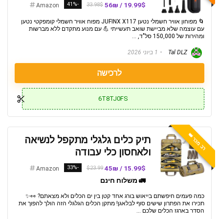
-41%
19.99$ / 56₪
33.98$
Amazon
🌀 מפוחון אוויר חשמלי נטען JUFINX X117 מפוח אוויר חשמלי קומפקטי נטען
עם עוצמה שלא מביישת שואב תעשייתי 💪 עם מנוע מתקדם ללא מברשות
ומהירות של 150,000 סל"ד, ...
Tal DLZ
1 ביוני 2026
לרכישה
6T8TJ0FS
רב מכר 👑
תיק כלים גלגלי מתקפל לנשיאה
ולאחסון כלי עבודה
-33%
15.99$ / 45₪
$23.99
Amazon
🚛 משלוח חינם
כמה פעמים חיפשתם בייאוש בורג אחד קטן בין ים הכלים ולא מצאתם? 👀✨
תכירו את הפתרון שישים סוף לבלאגן! מתקן הכלים הגלגלי הזה הולך להפוך את
הסדר בארגז הכלים שלכם ...