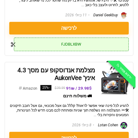
קטנים? 🛠️✨ ה-F2 של Fanttik היא בדיוק מה שחסר לכל מי שאוהב ליצור,
ללטש, לחרוט ולעצב בלי כאב ...
Daniel Geekbuy
11 ביולי 2026
לרכישה
FJDBLXBW
ירידת מחיר 📉
מצלמת אנדוסקופ עם מסך 4.3
אינץ' AukonVee
-25%
29.98$ / 91₪
$39.99
Amazon
🚛 משלוח חינם
להגיע לכל פינה שאי אפשר לראות? קללל גם אצל מכונאי, גם אצל חובב תיקונים
🛠️🔦 המצלמה הזו נשלפת תוך שניות ופותחת לכם מבט חדש לכל הצינורות,
המנועים והקירות בלי ...
Lotan Cohen
8 ביולי 2026