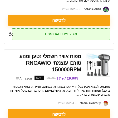
עוצמתית מספק לכם תזרים מים ...
Lotan Cohen
5 ביוני 2026
לרכישה
IBUYIL7563 ואז ILSS3
מפוח אוויר חשמלי נטען ומנוע
טורבו עוצמתי RNOAWIO
150000RPM
-50%
29.99$ / 87₪
59.99$
Amazon
מתבאס למצוא אבק בכל חריץ קטן במקלדת, במחשב הנייד או בתא הכפפות
ברכב? המפוח הזה שייך לדור הבא של ניקוי! במקום להסתבך עם מיכלי אוויר חד
פעמיים שמגמרים בדיוק ...
Daniel Geekbuy
4 ביוני 2026
לרכישה