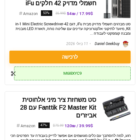
חשמלי מדויק 42 חלקים iFu
-50%
17.99$ / 54₪
35.99$
Amazon
סט מברגים חשמלי מדויק מבית iFu, דגם 42-in-1 Mini Electric Screwdriver
Kit, מיועד לתיקוני אלקטרוניקה עדינים עם שליטה נוחה, תאורת LED מובנית
ומבנה קומפקטי לעבודה ...
Daniel Geekbuy
11 ביולי 2026
לרכישה
M6I8XYC9
סט משחזת ציר מיני אלחוטית
Fanttik F2 Master Kit עם 28
אביזרים
-47%
39.99$ / 120₪
$75.99
Amazon
רגע, למה להסתבך עם כלים מגושמים אם אפשר לדייק בעבודה עד הפרטים הכי