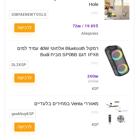
Hole
קופון:
03BFAENEWTOOLS
19.85$ / 72₪
לרכישה
Aliexpress
רמקול Bluetooth אלחוטי 40W עמיד למים
IPX6 דגם SP08B מבית Budi
קופון:
DLZKSP
260₪
לרכישה
299₪
KSP
קופון:
geekbuyKSP
KSP
לרכישה