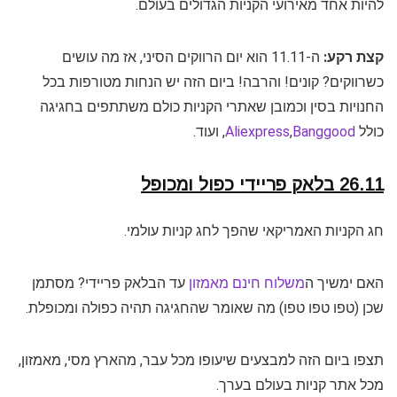
להיות אחד מאירועי הקניות הגדולים בעולם.
קצת רקע:
ה-11.11 הוא יום הרווקים הסיני, אז מה עושים
כשרווקים? קונים! והרבה! ביום הזה יש הנחות מטורפות בכל
החנויות בסין וכמובן שאתרי הקניות כולם משתתפים בחגיגה
כולל
Banggood
,
Aliexpress
, ועוד.
26.11 בלאק פריידי כפול ומכופל
חג הקניות האמריקאי שהפך לחג קניות עולמי.
האם ימשיך ה
משלוח חינם מאמזון
עד הבלאק פריידי? מסתמן
שכן (טפו טפו טפו) מה שאומר שהחגיגה תהיה כפולה ומכופלת.
תצפו ביום הזה למבצעים שיעופו מכל עבר, מהארץ מסי, מאמזון,
מכל אתר קניות בעולם בערך.