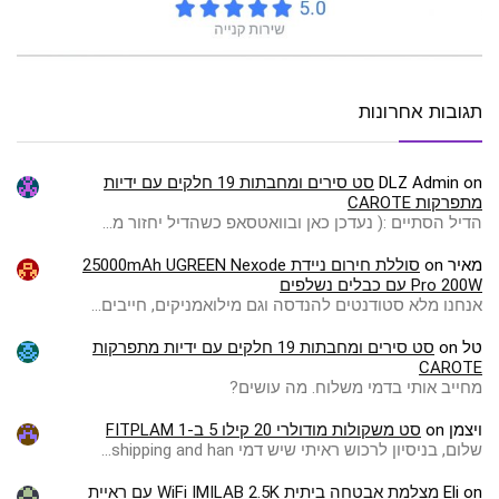
תגובות אחרונות
on
DLZ Admin
סט סירים ומחבתות 19 חלקים עם ידיות
מתפרקות CAROTE
הדיל הסתיים :( ️נעדכן כאן ובוואטסאפ כשהדיל יחזור מ…
מאיר
on
סוללת חירום ניידת 25000mAh UGREEN Nexode
Pro 200W עם כבלים נשלפים
אנחנו מלא סטודנטים להנדסה וגם מילואמניקים, חייבים…
טל
on
סט סירים ומחבתות 19 חלקים עם ידיות מתפרקות
CAROTE
מחייב אותי בדמי משלוח. מה עושים?
ויצמן
on
סט משקולות מודולרי 20 קילו 5 ב-1 FITPLAM
שלום, בניסיון לרכוש ראיתי שיש דמי shipping and han…
on
Eli
מצלמת אבטחה ביתית WiFi IMILAB 2.5K עם ראיית