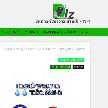
בית
🔥 כל הדילז בזמן אמת
חנויות
קטגוריות
Home
»
סניטריה
»
ברז DUCK עם פיה גמישה דגם 900A
ירידת מחיר 📉
סניטריה
Pirzul Gerassi