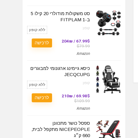
סט משקולות מודולרי 20 קילו 5
ב-1 FITPLAM
קופון:
ללא קופון
67.99$ / 204₪
לרכישה
$79.99
Amazon
כיסא גיימינג ארגונומי למבוגרים
JECQCUPG
קופון:
ללא קופון
69.98$ / 210₪
לרכישה
$109.99
Amazon
ספסל כושר מתכוונן
NICEPEOPLE מתקפל לבית,
660 ק״ג