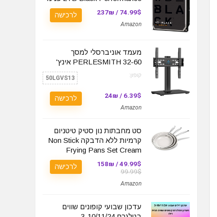
74.99$ / 237₪
לרכישה
Amazon
מעמד אוניברסלי למסך
PERLESMITH 32-60 אינץ'
קופון:
50LGVS13
6.39$ / 24₪
לרכישה
Amazon
סט מחבתות נון סטיק טיטניום
קרמיות ללא הדבקה Non Stick
Frying Pans Set Cream
49.99$ / 158₪
לרכישה
99.99$
Amazon
עדכון שבועי קופונים שווים
בטלגרם 3-10/11/24