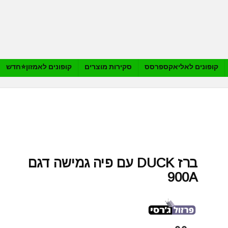
קופונים לאליאקספרסס
סקירות מוצרים
קופונים לאמזון⭐️חדש
ברז DUCK עם פיה גמישה דגם
900A