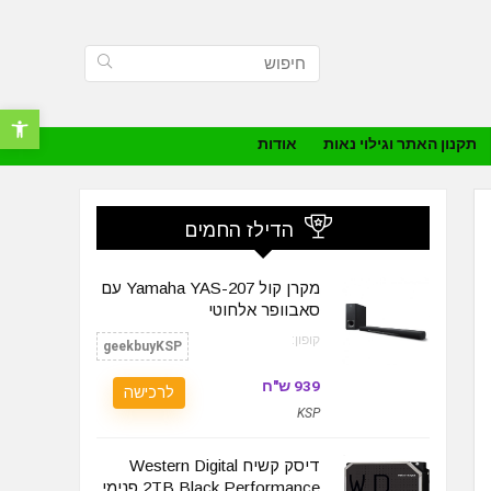
פתח סרגל נ
תקנון האתר וגילוי נאות
אודות
הדילז החמים
מקרן קול Yamaha YAS-207 עם
סאבוופר אלחוטי
קופון:
geekbuyKSP
939 ש"ח
לרכישה
KSP
דיסק קשיח Western Digital
2TB Black Performance פנימי