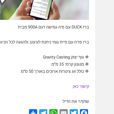
ברז DUCK עם פיה גמישה דגם 900A מבית
ברז פרח עם פיית גומי ניתנת לעיצוב ולהגעה לכל הכיוונ
🔷️ גוף יצוק Gravity Casting
🔷️ מנגנון קרמי 35 מ"מ
🔷️ כולל זוג צינורות ארוכים באורך 50 ס"מ
קישור כאן
שתף\י את הדיל
S
T
W
E
T
F