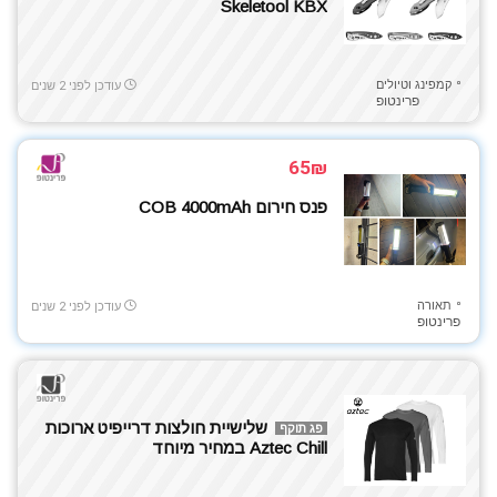
Skeletool KBX
קמפינג וטיולים
עודכן לפני 2 שנים
פרינטופ
65₪
פנס חירום COB 4000mAh
תאורה
עודכן לפני 2 שנים
פרינטופ
שלישיית חולצות דרייפיט ארוכות
פג תוקף
Aztec Chill במחיר מיוחד