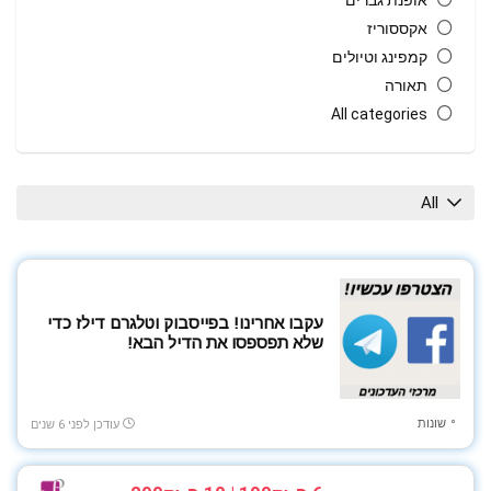
אופנת גברים
אקססוריז
קמפינג וטיולים
תאורה
All categories
All
עקבו אחרינו! בפייסבוק וטלגרם דילז כדי
שלא תפספסו את הדיל הבא!
שונות
עודכן לפני 6 שנים