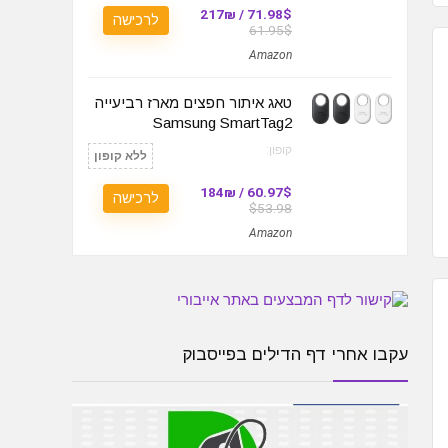
71.98$ / 217₪
לרכישה
61.95$
Amazon
טאג איתור חפצים מארז רביעייה
Samsung SmartTag2
קופון:
ללא קופון
60.97$ / 184₪
לרכישה
$53.98
Amazon
עקבו אחרי דף הדילים בפייסבוק