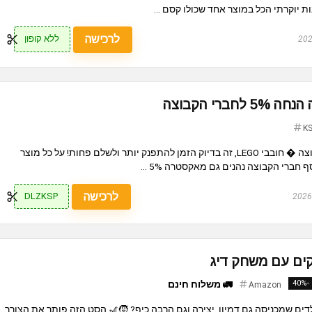
ת יוקרתי הכל במוצר אחד שכולו קסם ...
לרכישה
ללא קופון
K
אקסטרה הנחה 5% לחברי הקבוצה � חובבי LEGO, זה בדיוק הזמן להתפנק יותר ולשלם פחות! על כל מוצר
לרכישה
DLZKSP
-40%
🚛 משלוח חינם
Amazon
 שמכניסה גם דמיון, יצירה וגם הרבה כיף? 🧒🎢 הסט הזה פותר את הצורך