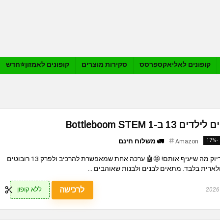
קופונים לאליאקספרסס
סקירות מוצרים
קופונים לאמזון⭐️חדש
1 Bottleboom STEM
-17%
🚛 משלוח חינם
Amazon
הילדים חובבי הרובוטים? זה בדיוק מה שיעיף אותם! 🤩🤖 ערכה אחת שמאפשרת להרכיב ולפרק 13 רובוטים
ולארית בלבד. מתאים לבנים ולבנות שאוהבים ...
לרכישה
ללא קופון