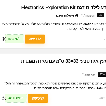
Electronics Exploration K
-5%
🚛 משלוח חינם
Amazon
ערכת אלקטרוניקה ומדע לילדים דגם Electronics Exploration Kit הערכה כוללת 66 חלקי מעגלים לבניית מעל
לרכישה
ללא קופון
ערכת שחמט ודמקה מעץ אגוז טבעי 33×33 ס"מ עם מגירה מגנטית
-50%
Amazon
 אוהבים דמקה או פשוט מחפשים פעילות איכותית לכל המשפחה זה הולך
ן 🏡♟️ ערכה יוקרתית וקומפקטית שלא תופסת מקום ...
לרכישה
AOTEO935