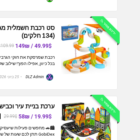
ירידת מחיר 📉
(134 חלקים)
49.99$ / 149₪
$109.99
רכבת שמרסקת את חוקי הגרביטצ
בכל כיוון, אפילו הפוך! שילוב של כיף, יצירתיו
DLZ Admin
25 ביוני 2026
ירידת מחיר 📉
ערכת בניית עיר וכבישים מגנטית לילדים
19.99$ / 58₪
29.99$
🏙️🚗 מחפשים פעילות שיעסיק 
GobiDex תתן לכם שעות של שקט! משחק מעשיר שמחבר בין לימוד, יצירתיות ...