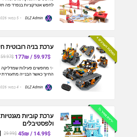
לחפש אטרקציות בנפרד פה תקבלו
DLZ Admin
5 במאי 2026
המלצת העורכים ⭐️
ערכת בניה רובוטית חינוכית 5 ב-1 לילדים , 392
59.97$ / 177₪
59.97$
✨ מחפשים פעילות שמדליקה את
החיוך כאשר הבנייה מתעוררת לחי
DLZ Admin
4 במאי 2026
ירידת מחיר 📉
ולפסטיבלים
14.99$ / 45₪
29.99$