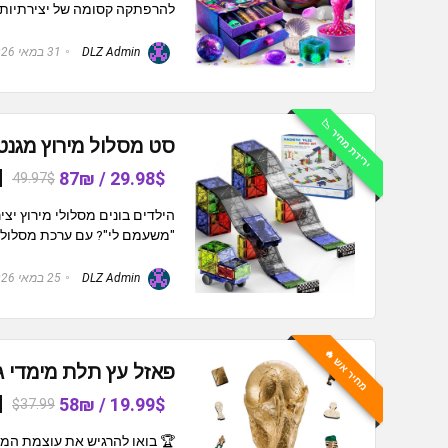
להרפתקה קסומה של יצירתיות, ל
DLZ Admin
31 במאי 2026
ירידת מחיר 📉
סט מסלול מירוץ מגנטי 2 ב-1 לילדים WMXDU (40 חלק
29.98$ / 87₪
49.97$
הילדים בונים מסלולי מירוץ 
"משעמם לי"? עם ערכת מסלול מגנטי 2 ב-1 של WMXDU, הילדים לא 
DLZ Admin
25 במאי 2026
מחיר אש 🔥
פאזל עץ תלת מימדי גביע ה
19.99$ / 58₪
$37.99
🏆 בואו להרגיש את עוצמת המ