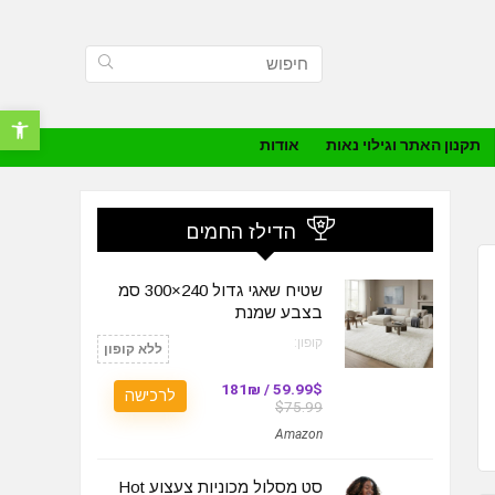
פתח סרגל נ
תקנון האתר וגילוי נאות
אודות
הדילז החמים
שטיח שאגי גדול 240×300 סמ
בצבע שמנת
קופון:
ללא קופון
59.99$ / 181₪
לרכישה
$75.99
Amazon
סט מסלול מכוניות צעצוע Hot