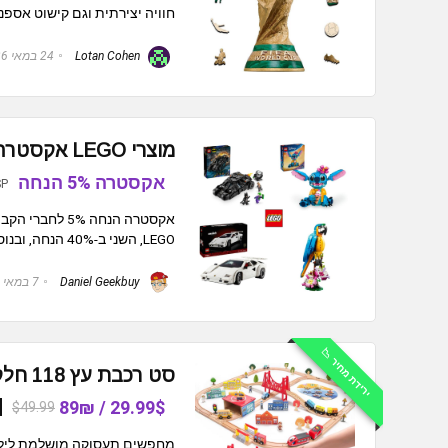
חוויה יצירתית וגם קישוט אספנו
Lotan Cohen
24 במאי 2026
מוצרי LEGO אקסטרה הנחה 5% לחברי הקבוצה
אקסטרה 5% הנחה
SP
LEGO, השני ב-40% הנחה, ובנוסף חברי הקבוצה נהנים גם מאקסטרה 5% ...
Daniel Geekbuy
7 במאי 2026
ירידת מחיר 📉
סט רכבת עץ 118 חלקים עם משחק דיג
29.99$ / 89₪
$49.99
מחפשים תעסוקה מושלמת לילדים