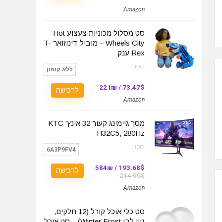
Amazon
סט מסלול מכוניות צעצוע Hot
Wheels City – מוביל דינוזואר T-
Rex ענק
קופון:
ללא קופון
73.47$ / 221₪
לרכישה
Amazon
מסך גיימינג קעור 32 אינץ' KTC
H32C5, 280Hz
קופון:
6A3P9FV4
193.68$ / 584₪
לרכישה
214.99$
Amazon
סט כלי אוכל קורל (12 חלקים,
גוון לבן Winter Frost) – סט אוכל