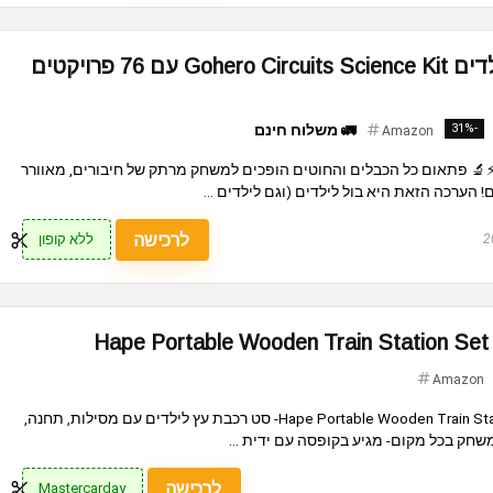
ערכת ניסויי חשמל לילדים Gohero Circuits Science Kit עם 76 פרויקטים
-31%
🚛 משלוח חינם
Amazon
️🔬 פתאום כל הכבלים והחוטים הופכים למשחק מרתק של חיבורים, מאוורר
לרכישה
ללא קופון
H
Amazon
תחנת רכבת עץ ניידת Hape Portable Wooden Train Station Set- סט רכבת עץ לילדים עם מסילות, תחנה,
שחק בכל מקום- מגיע בקופסה עם ידית ...
לרכישה
Mastercarday