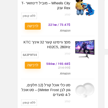
Wheels City – מוביל דינוזואר T-
Rex ענק
קופון:
ללא קופון
73.47$ / 221₪
לרכישה
Amazon
מסך גיימינג קעור 32 אינץ' KTC
H32C5, 280Hz
קופון:
6A3P9FV4
193.68$ / 584₪
לרכישה
214.99$
Amazon
סט כלי אוכל קורל (12 חלקים,
גוון לבן Winter Frost) – סט אוכל
ל-4 סועדים
קופון:
ללא קופון