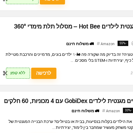
סט רכבת חשמלית מגנטית לילדים Hot Bee – מסלול תלת מימדי 360°
-55%
🚛 משלוח חינם
Amazon
יה? זה בדיוק מה שקורה פה 🚂✨ ילדים בונים, מדמיינים והרכבת מטיילת
ת ו-STEM בלי מסכים. ...
לרכישה
ללא קופון
 GobiDex עם 4 מכוניות, 60 חלקים
-33%
🚛 משלוח חינם
Amazon
את הילדים בקלות בנסיעות, בבית או בטיולים? ערכת הבנייה המגנטית של