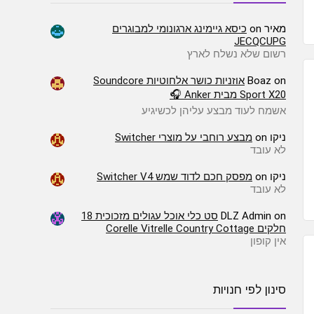
מאיר
on
כיסא גיימינג ארגונומי למבוגרים
JECQCUPG
רשום שלא נשלח לארץ
on
Boaz
אוזניות כושר אלחוטיות Soundcore
Sport X20 מבית Anker 🎧
אשמח לעוד מבצע עליהן לכשיגיע
ניקו
on
מבצע רוחבי על מוצרי Switcher
לא עובד
ניקו
on
מפסק חכם לדוד שמש Switcher V4
לא עובד
on
DLZ Admin
סט כלי אוכל עגולים מזכוכית 18
חלקים Corelle Vitrelle Country Cottage
אין קופון
סינון לפי חנויות