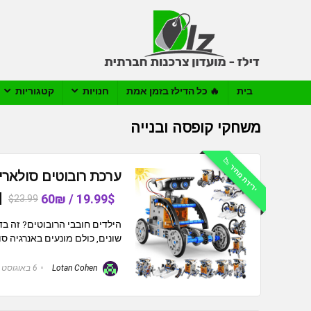
בית
🔥 כל הדילז בזמן אמת
חנויות
קטגוריות
משחקי קופסה ובנייה
ירידת מחיר 📉
ערכת רובוטים סולאריים לילדים 13 ב-
19.99$ / 60₪
$23.99
שונים, כולם מונעים באנרגיה ס
Lotan Cohen
6 באוגוסט 2026