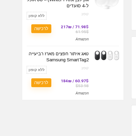
ל-4 סועדים
קופון:
ללא קופון
71.98$ / 217₪
לרכישה
61.95$
Amazon
טאג איתור חפצים מארז רביעייה
Samsung SmartTag2
קופון:
ללא קופון
60.97$ / 184₪
לרכישה
$53.98
Amazon