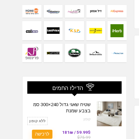
הדילז החמים
שטיח שאגי גדול 240×300 סמ
בצבע שמנת
קופון:
ללא קופון
59.99$ / 181₪
לרכישה
$75.99