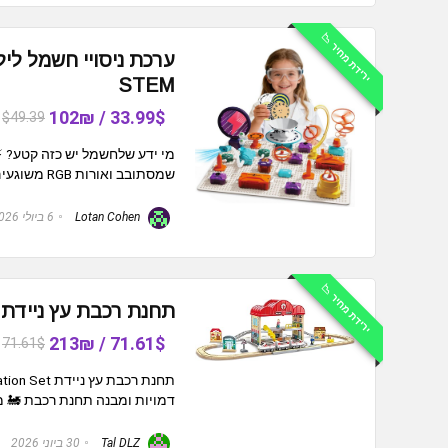
ירידת מחיר 📉
STEM
33.99$ / 102₪
$49.39
מי ידע שלחשמל יש כזה קטע? ⚡
שמסתובב ואורות RGB משוגעים! הערכה הזאת היא בול לילדים (וגם לילדים ...
Lotan Cohen
6 ביולי 2026
ירידת מחיר 📉
תחנת רכבת עץ ניידת ape Portable Wooden Train Station Set
71.61$ / 213₪
71.61$
דמויות ומבנה תחנת רכבת 🚂 מ
Tal DLZ
30 ביוני 2026