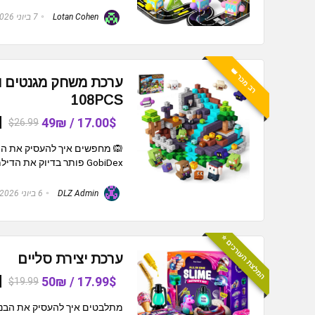
Lotan Cohen
7 ביוני 2026
רב מכר 👑
108PCS
17.00$ / 49₪
$26.99
🙉 מחפשים איך להעסיק את הילד
GobiDex פותר בדיוק את הדילמה הזאת! 😍 🎲 סוג המוצר: ערכת בנייה ...
DLZ Admin
6 ביוני 2026
המלצת העורכים ⭐️
ערכת יצירת סליים
17.99$ / 50₪
$19.99
מתלבטים איך להעסיק את הבנו