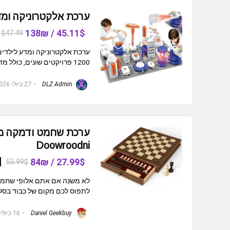
ערכת אלקטרוניקה ומדע לילדים דגם it
45.11$ / 138₪
$47.49
1200 פרויקטים שונים, כולל מדריך צבעוני מלא לפרויקטים ...
DLZ Admin
27 ביולי 2026
Doowroodni
27.99$ / 84₪
55.99$
לא משנה אם אתם אלופי שחמט,
לתפוס לכם מקום של כבוד בסלו
Daniel Geekbuy
16 ביולי 2026