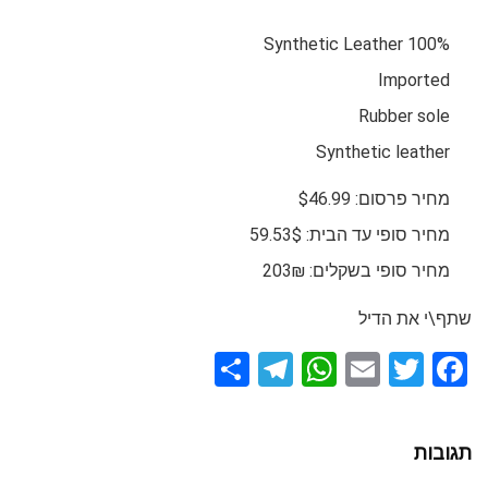
100% Synthetic Leather
Imported
Rubber sole
Synthetic leather
מחיר פרסום: $46.99
מחיר סופי עד הבית: 59.53$
מחיר סופי בשקלים: 203₪
שתף\י את הדיל
S
T
W
E
T
F
h
el
h
m
wi
a
ar
e
at
ail
tt
ce
תגובות
e
gr
s
er
b