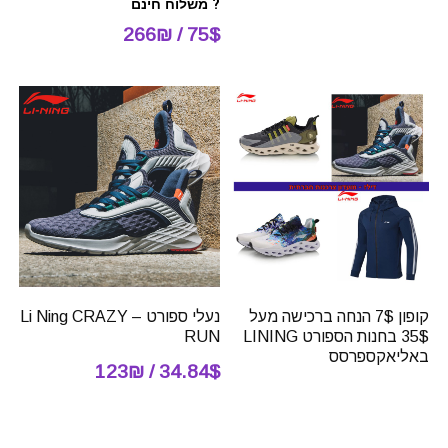
? משלוח חינם
75$ / 266₪
קופון 7$ הנחה ברכישה מעל
נעלי ספורט – Li Ning CRAZY
35$ בחנות הספורט LINING
RUN
באליאקספרסס
34.84$ / 123₪