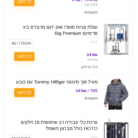
לרכישה
38.99$
Amazon
עגלת קניות סופר/ שוק דגם מרצדס ביג
פרימיום Big Premium
קופון:
dlz-170249
249₪
לרכישה
419₪
דיל הדילים
מעיל פוך סינטטי Tommy Hilfiger עם כובע
70$ / 249₪
לרכישה
Amazon
ערכת כלי עבודה רב שימושית 18 חלקים
HOTO כולל מברגון חשמלי
קופון: