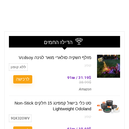
הדילז החמים
מזלף השקיה סולארי מואר לגינה Vcdsoy
קופון:
ללא קופון
31.19$ / 91₪
לרכישה
38.99$
Amazon
סט כלי בישול קמפינג 15 חלקים Non-Stick
Lightweight Odoland
קופון:
9QK32OWV
19.49$ / 61₪