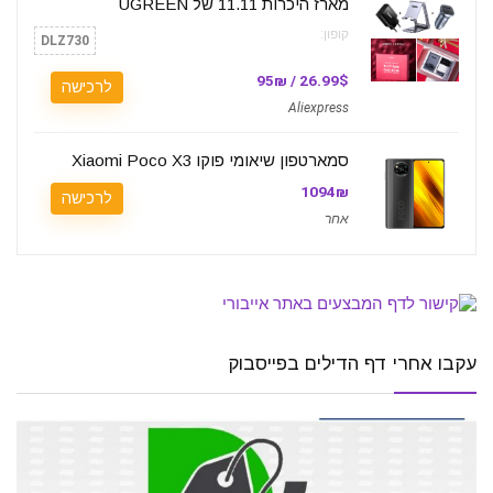
מארז היכרות 11.11 של UGREEN
קופון:
DLZ730
26.99$ / 95₪
לרכישה
Aliexpress
סמארטפון שיאומי פוקו Xiaomi Poco X3
1094₪
לרכישה
אחר
עקבו אחרי דף הדילים בפייסבוק