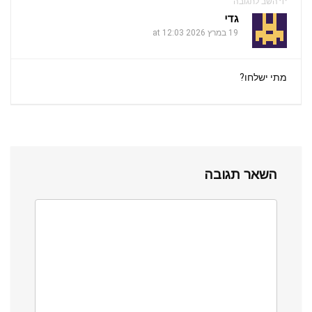
השב לתגובה
m
p
o
גדי
k
19 במרץ 2026 at 12:03
p
מתי ישלחו?
השאר תגובה