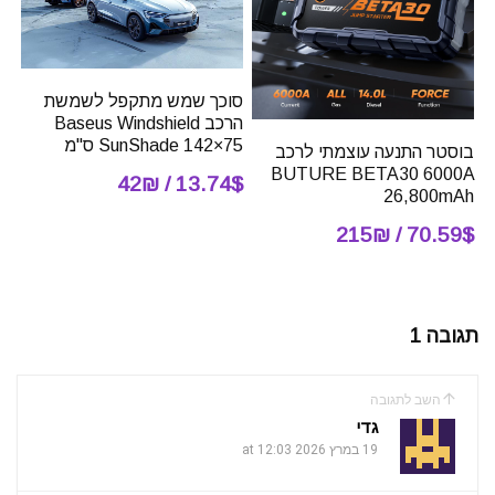
סוכך שמש מתקפל לשמשת
הרכב Baseus Windshield
SunShade 142×75 ס"מ
בוסטר התנעה עוצמתי לרכב
BUTURE BETA30 6000A
13.74$ / 42₪
26,800mAh
70.59$ / 215₪
תגובה 1
השב לתגובה
גדי
19 במרץ 2026 at 12:03