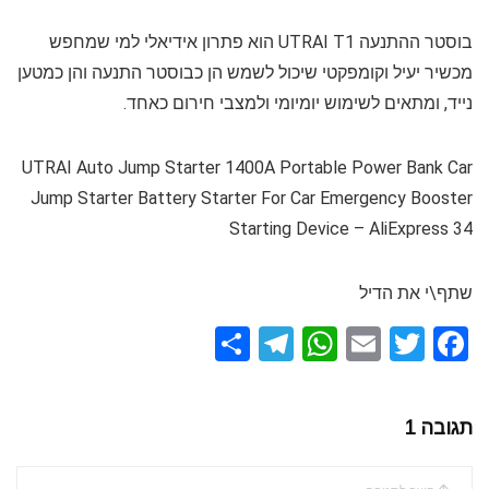
בוסטר ההתנעה UTRAI T1 הוא פתרון אידיאלי למי שמחפש
מכשיר יעיל וקומפקטי שיכול לשמש הן כבוסטר התנעה והן כמטען
נייד, ומתאים לשימוש יומיומי ולמצבי חירום כאחד.
UTRAI Auto Jump Starter 1400A Portable Power Bank Car
Jump Starter Battery Starter For Car Emergency Booster
Starting Device – AliExpress 34
שתף\י את הדיל
S
T
W
E
T
F
h
el
h
m
wi
a
ar
e
at
ail
tt
ce
תגובה 1
e
gr
s
er
b
a
A
o