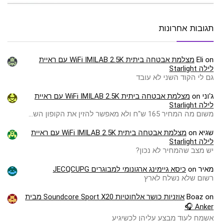
תגובות אחרונות
on
Eli
מצלמת אבטחה ביתית WiFi IMILAB 2.5K עם ראיית
לילה Starlight
גם לי הקוד השני לא עובד
ג'וני
on
מצלמת אבטחה ביתית WiFi IMILAB 2.5K עם ראיית
לילה Starlight
משום מה המחיר 165 ש"ח ולא מאפשר להזין את הקופון הש…
שגיא
on
מצלמת אבטחה ביתית WiFi IMILAB 2.5K עם ראיית
לילה Starlight
יש מצב שהמחיר לא נכון?
מאיר
on
כיסא גיימינג ארגונומי למבוגרים JECQCUPG
רשום שלא נשלח לארץ
on
Boaz
אוזניות כושר אלחוטיות Soundcore Sport X20 מבית
Anker 🎧
אשמח לעוד מבצע עליהן לכשיגיע