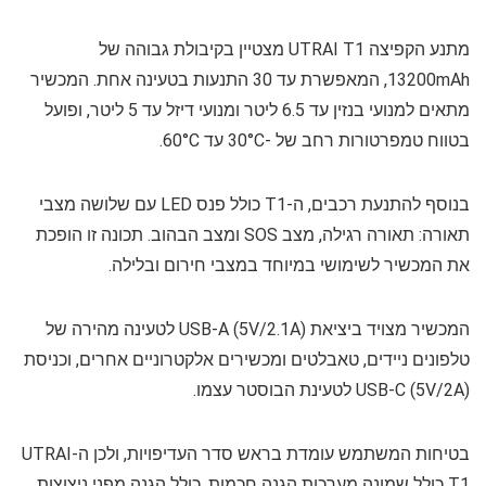
מתנע הקפיצה UTRAI T1 מצטיין בקיבולת גבוהה של
13200mAh, המאפשרת עד 30 התנעות בטעינה אחת. המכשיר
מתאים למנועי בנזין עד 6.5 ליטר ומנועי דיזל עד 5 ליטר, ופועל
בטווח טמפרטורות רחב של -30°C עד 60°C.
בנוסף להתנעת רכבים, ה-T1 כולל פנס LED עם שלושה מצבי
תאורה: תאורה רגילה, מצב SOS ומצב הבהוב. תכונה זו הופכת
את המכשיר לשימושי במיוחד במצבי חירום ובלילה.
המכשיר מצויד ביציאת USB-A (5V/2.1A) לטעינה מהירה של
טלפונים ניידים, טאבלטים ומכשירים אלקטרוניים אחרים, וכניסת
USB-C (5V/2A) לטעינת הבוסטר עצמו.
בטיחות המשתמש עומדת בראש סדר העדיפויות, ולכן ה-UTRAI
T1 כולל שמונה מערכות הגנה חכמות, כולל הגנה מפני ניצוצות,