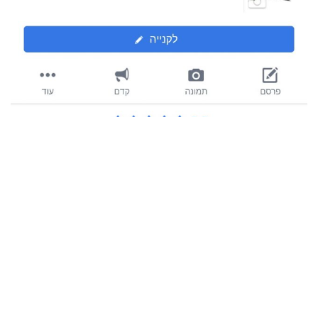
תגובות אחרונות
on
Boaz
אוזניות כושר אלחוטיות Soundcore Sport X20 מבית
Anker 🎧
אשמח לעוד מבצע עליהן לכשיגיע
ניקו
on
מבצע רוחבי על מוצרי Switcher
לא עובד