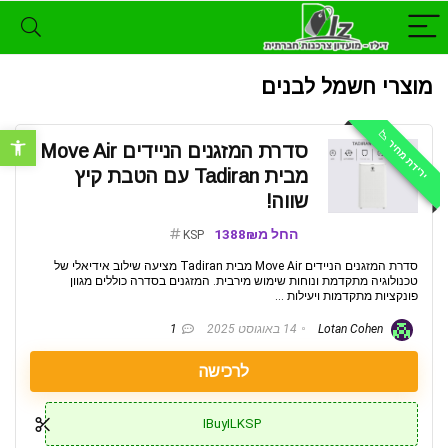
מוצרי חשמל לבנים
ירידת מחיר 📉
פתח סרגל נ
סדרת המזגנים הניידים Move Air
מבית Tadiran עם הטבת קיץ
שווה!
החל מ1388₪
KSP
סדרת המזגנים הניידים Move Air מבית Tadiran מציעה שילוב אידיאלי של
טכנולוגיה מתקדמת ונוחות שימוש מירבית. המזגנים בסדרה כוללים מגוון
פונקציות מתקדמות ויעילות ...
Lotan Cohen
14 באוגוסט 2025
1
לרכישה
IBuyILKSP