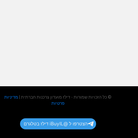
© כל הזכויות שמורות - דילז מועדון צרכנות חברתית |
מדיניות
פרטיות
הצטרפו ל @iBuyIL דילז בטלגרם