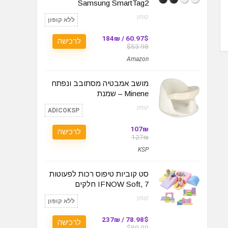
Samsung SmartTag2
קופון:
ללא קופון
60.97$ / 184₪
לרכישה
$53.98
Amazon
מושב אמבטיה מסתובב ונפתח
Minene – שמנת
קופון:
ADICOKSP
107₪
לרכישה
127₪
KSP
סט קוביות טיפוס רכות לפעוטות
IFNOW Soft, 7 חלקים
קופון:
ללא קופון
78.98$ / 237₪
לרכישה
$89.99