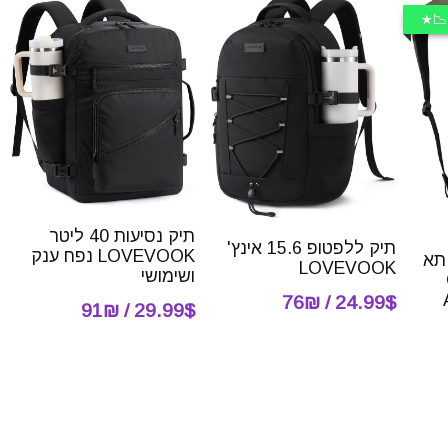
📉
תיק נסיעות 40 ליטר
תיק ללפטופ 15.6 אינץ'
LOVEVOOK נפח ענק
 תא
LOVEVOOK
ושימושי
24.99$ / 76₪
29.99$ / 91₪