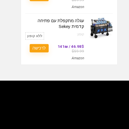
Amazon
עגלה מתקפלת עם פתיחה
קדמית Sekey
קופון:
ללא קופון
46.98$ / 141₪
לרכישה
$59.99
Amazon