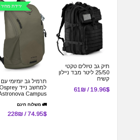
ירידת מחיר 
תיק גב טיולים טקטי
25/50 ליטר מבד ניילון
קשיח
תרמיל גב יומיומי עם
למחשב נייד Osprey
19.96$ / 61₪
Astronova Campus
🚛 משלוח חינם
74.95$ / 228₪