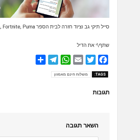
סייל תיקי גב וציוד חזרה לבית הספר Champion, Fortnite, Puma ועוד
שתף\י את הדיל
S
T
W
E
T
F
h
el
h
m
wi
a
TAGS:
משלוח חינם מאמזון
ar
e
at
ail
tt
ce
e
gr
s
er
b
תגובות
a
A
o
m
p
o
p
k
השאר תגובה