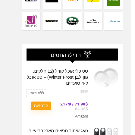
הדילז החמים
סט כלי אוכל קורל (12 חלקים,
גוון לבן Winter Frost) – סט אוכל
ל-4 סועדים
קופון:
ללא קופון
71.98$ / 217₪
לרכישה
61.95$
Amazon
טאג איתור חפצים מארז רביעייה