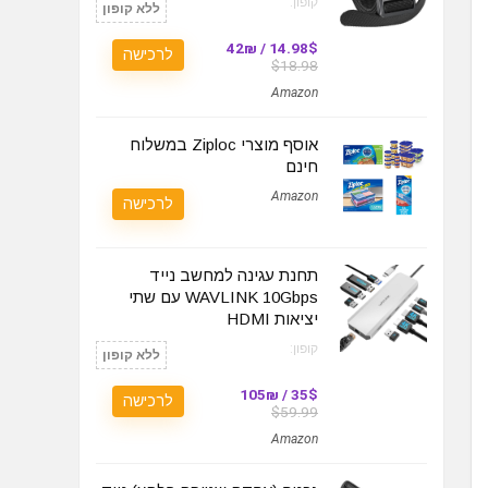
קופון:
ללא קופון
14.98$ / 42₪
לרכישה
$18.98
Amazon
אוסף מוצרי Ziploc במשלוח
חינם
Amazon
לרכישה
תחנת עגינה למחשב נייד
WAVLINK 10Gbps עם שתי
יציאות HDMI
קופון:
ללא קופון
35$ / 105₪
לרכישה
$59.99
Amazon