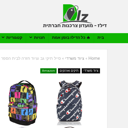
בית
🔥 כל הדילז בזמן אמת
חנויות
קטגוריות
Home
»
ציוד משרדי
»
סייל תיקי גב וציוד חזרה לבית הספר Champion, Fortnite, Puma ועוד
ציוד משרדי
תיקים וארנקים
Amazon