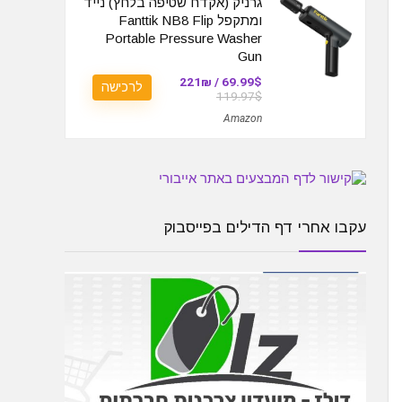
גרניק (אקדח שטיפה בלחץ) נייד
ומתקפל Fanttik NB8 Flip
Portable Pressure Washer
Gun
69.99$ / 221₪
לרכישה
119.97$
Amazon
עקבו אחרי דף הדילים בפייסבוק