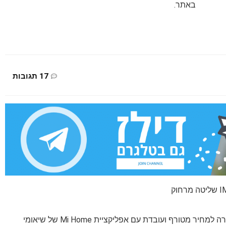
באתר.
17 תגובות
אחד הדגמים המעניינים בשוק כרגע דוחסת המווון תמורה למחיר מטורף ועובדת עם אפליקציית Mi Home של שיאומי