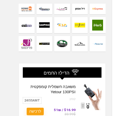
הדילז החמים
משאבה חשמלית קומפקטית
Yetour 130PSI
קופון:
24I55AMT
$16.99 / 51₪
לרכישה
33.99$