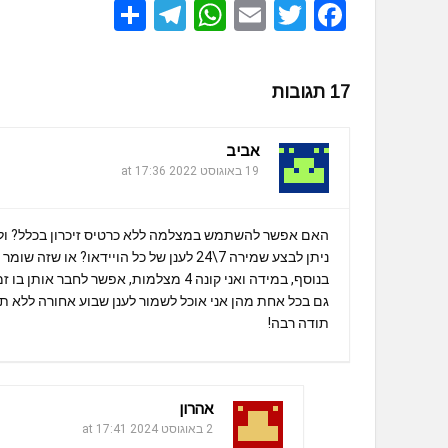
S
T
W
E
T
F
h
el
h
m
wi
a
ar
e
at
ail
tt
ce
17 תגובות
e
gr
s
er
b
a
A
o
אביב
m
p
o
19 באוגוסט 2022 at 17:36
p
k
האם אפשר להשתמש במצלמה ללא כרטיס זיכרון בכלל? ול
ניתן לבצע שמירה 7\24 לענן של כל הויידאו? או שזה שומר רק זיהוי תנועה?
בנוסף, במידה ואני קונה 4 מצלמות, אפ
גם בכל אחת מהן אני אוכל לשמור לענן שבוע אחורה ללא ת
תודה רבה!
אהרון
2 באוגוסט 2024 at 17:41