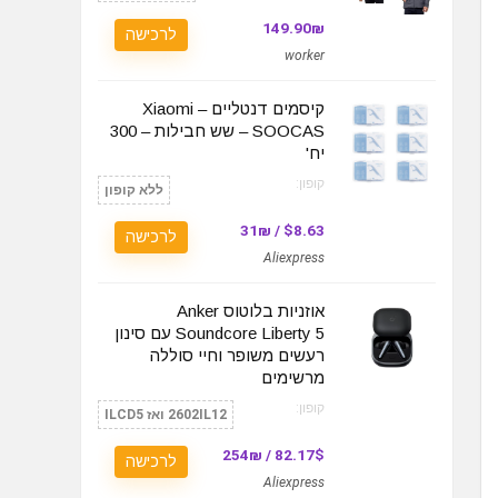
149.90₪
לרכישה
worker
קיסמים דנטליים – Xiaomi
SOOCAS – שש חבילות – 300
יח'
קופון:
ללא קופון
$8.63 / 31₪
לרכישה
Aliexpress
אוזניות בלוטוס Anker
Soundcore Liberty 5 עם סינון
רעשים משופר וחיי סוללה
מרשימים
קופון:
2602IL12 ואז ILCD5
82.17$ / 254₪
לרכישה
Aliexpress