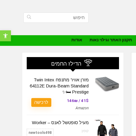
פתח סרגל נ
תקנון האתר וגילוי נאות
אודות
הדילז החמים
מזרן אוויר מתנפח Twin Intex
64112E Dura-Beam Standard
Prestige 🛏️✨
41$ / 146₪
לרכישה
Amazon
מעיל סופטשל לאנס – Worker
קופון:
newtools498