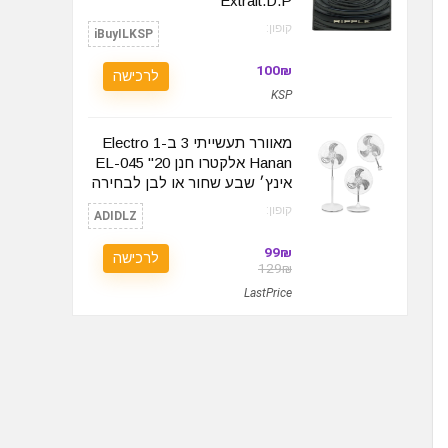
Extrait.D.P
קופון:
iBuyILKSP
100₪
לרכישה
KSP
מאוורר תעשייתי 3 ב-1 Electro
Hanan אלקטרו חנן EL-045 "20
אינץ׳ שבע שחור או לבן לבחירה
קופון:
ADIDLZ
99₪
לרכישה
129₪
LastPrice