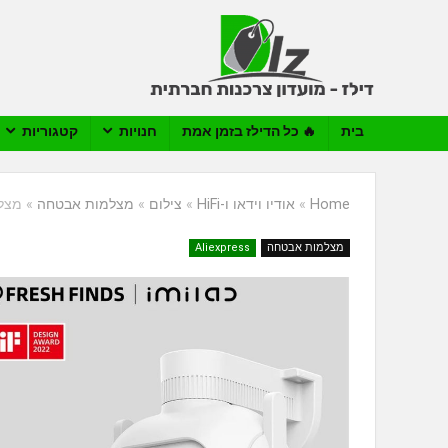
בית
🔥 כל הדילז בזמן אמת
חנויות
קטגוריות
Home
»
אודיו וידאו ו-HiFi
»
צילום
»
מצלמות אבטחה
»
מצלמת
מצלמות אבטחה
Aliexpress