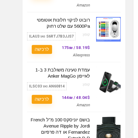
Amazon
רובוט לניקוי חלונות אוטומטי
5600Pa עם שלט רחוק
קופון:
S6RTJ7B3JJS7 ואז ILAU3
58.19$ / 175₪
לרכישה
Aliexpress
עמדת טעינה משולבת 3 ב-1
לאייפון Anker MagGo
קופון:
AN60814 ואז ILSC03
48.04$ / 144₪
לרכישה
Amazon
בושם יוניסקס 100 מ"ל French
Avenue Ripple by Jordi
Fernandez או דה פרפיום