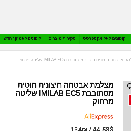
קופונים לאליאקספרסס
סקירות מוצרים
קופונים לאמזון⭐️חדש
 אבטחה חיצונית חוטית מסתובבת IMILAB EC5 שליטה מרחוק
מצלמת אבטחה חיצונית חוטית
מסתובבת IMILAB EC5 שליטה
מרחוק
44.58$ / 134₪