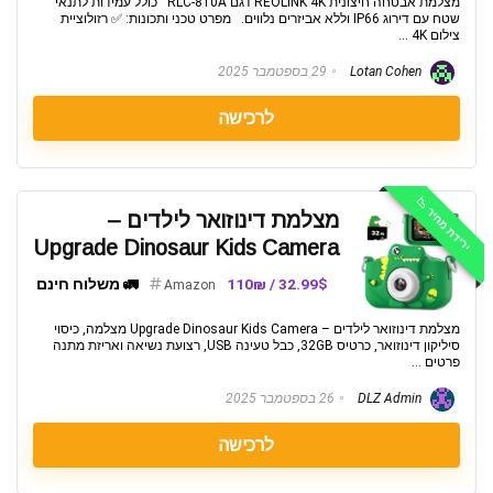
מצלמת אבטחה חיצונית REOLINK 4K דגם RLC-810A כולל עמידות לתנאי
שטח עם דירוג IP66 וללא אביזרים נלווים. מפרט טכני ותכונות: ✅️ רזולוציית
צילום 4K ...
Lotan Cohen
29 בספטמבר 2025
לרכישה
ירידת מחיר 📉
מצלמת דינוזואר לילדים –
Upgrade Dinosaur Kids Camera
32.99$ / 110₪
🚛 משלוח חינם
Amazon
מצלמת דינוזואר לילדים – Upgrade Dinosaur Kids Camera מצלמה, כיסוי
סיליקון דינוזואר, כרטיס 32GB, כבל טעינה USB, רצועת נשיאה ואריזת מתנה
פרטים ...
DLZ Admin
26 בספטמבר 2025
לרכישה