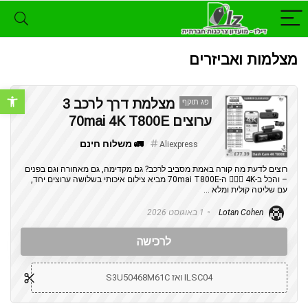
מצלמות ואביזרים
פתח סרגל נ
מצלמת דרך לרכב 3
פג תוקף
ערוצים 70mai 4K T800E
🚛 משלוח חינם
Aliexpress
רוצים לדעת מה קורה באמת מסביב לרכב? גם מקדימה, גם מאחורה וגם בפנים
– והכל ב-4K 🕵️‍♂️🚗 ה-70mai T800E מביא צילום איכותי בשלושה ערוצים יחד,
עם שליטה קולית ומלא ...
Lotan Cohen
1 באוגוסט 2026
לרכישה
ILSC04 ואז S3U50468M61C