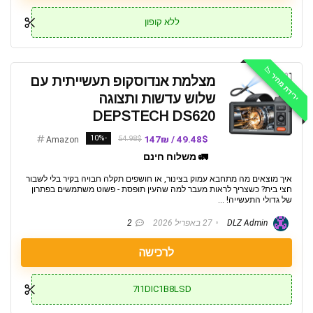
ללא קופון
ירידת מחיר 📉
מצלמת אנדוסקופ תעשייתית עם
שלוש עדשות ותצוגה
DEPSTECH DS620
-10%
49.48$ / 147₪
54.98$
Amazon
🚛 משלוח חינם
איך מוצאים מה מתחבא עמוק בצינור, או חושפים תקלה חבויה בקיר בלי לשבור
חצי בית? כשצריך לראות מעבר למה שהעין תופסת - פשוט משתמשים בפתרון
של גדולי התעשייה! ...
DLZ Admin
27 באפריל 2026
2
לרכישה
7I1DIC1B8LSD