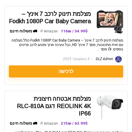
מצלמת תינוק לרכב 7 אינץ' –
Fodkh 1080P Car Baby Camera
34.99$ / 116₪
🚛 משלוח חינם
Amazon
מצלמת תינוק לרכב 7 אינץ' – Fodkh 1080P Car Baby Camera כולל מצלמה
עם זווית מתכווננת, מסך 7 אינץ' HD, כבל טעינה ארוך ומטען לרכב פרטים
נוספים: 📺 מסך ...
DLZ Admin
3 באוקטובר 2025
לרכישה
מצלמת אבטחה חיצונית
REOLINK 4K דגם RLC-810A
IP66
63.99$ / 215₪
🚛 משלוח חינם
Amazon