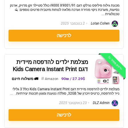
מכונת גילוח פיליפס נורלקו דגם i9000 X9001/91 כולל סטיילר זקן מדויק, ארנק
נסיעות, מערכת ניקוי מהירה וערכה מלאה לנוחות מיטבית פרטים נוספים: 🪒
טכנולוגיית ...
Lotan Cohen
2 בנובמבר 2025
לרכישה
ירידת מחיר 📉
מצלמת ילדים להדפסה מיידית
דגם Kids Camera Instant Print
27.29$ / 90₪
🚛 משלוח חינם
Amazon
מצלמת ילדים להדפסה מיידית דגם Kids Camera Instant Print כולל 3 גלילי
נייר להדפסה, כרטיס זיכרון של 32GB, סוללה נטענת ומגוון תכונות יצירתיות. ...
DLZ Admin
23 באוקטובר 2025
לרכישה