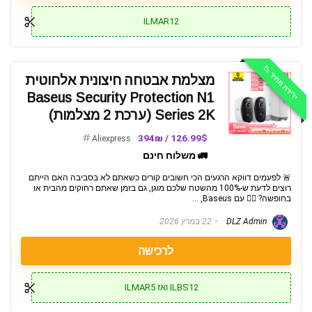
ILMAR12
ירידת מחיר 📉
מצלמת אבטחה חיצונית אלחוטית
Baseus Security Protection N1
Series 2K (ערכת 2 מצלמות)
126.99$ / 394₪
Aliexpress
🚛 משלוח חינם
🚨 לפעמים דווקא הרגעים הכי חשובים קורים כשאתם לא בסביבה האם הייתם
רוצים לדעת ש-100% מהשטח שלכם מוגן, גם בזמן שאתם רחוקים מהבית או
בחופשה? 🦸‍♂️ עם Baseus, ...
DLZ Admin
22 במרץ 2026
לרכישה
ILBS12 ואז ILMAR5