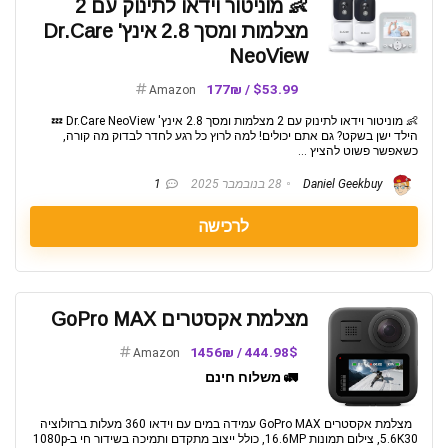
👶 מוניטור וידאו לתינוק עם 2
מצלמות ומסך 2.8 אינץ' Dr.Care
NeoView
$53.99 / 177₪
Amazon
👶 מוניטור וידאו לתינוק עם 2 מצלמות ומסך 2.8 אינץ' Dr.Care NeoView 💤
הילד ישן בשקט? גם אתם יכולים! למה לרוץ כל רגע לחדר לבדוק מה קורה,
כשאפשר פשוט להציץ ...
Daniel Geekbuy
28 בנובמבר 2025
1
לרכישה
מצלמת אקסטרים GoPro MAX
444.98$ / 1456₪
Amazon
🚛 משלוח חינם
מצלמת אקסטרים GoPro MAX עמידה במים עם וידאו 360 מעלות ברזולוציה
5.6K30, צילום תמונות 16.6MP, כולל ייצוב מתקדם ותמיכה בשידור חי ב-1080p