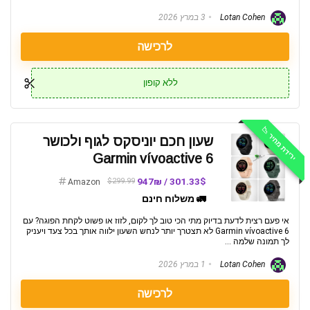
Lotan Cohen
3 במרץ 2026
לרכישה
ללא קופון
ירידת מחיר 📉
שעון חכם יוניסקס לגוף ולכושר
Garmin vívoactive 6
301.33$ / 947₪
$299.99
Amazon
🚛 משלוח חינם
אי פעם רצית לדעת בדיוק מתי הכי טוב לך לקום, לזוז או פשוט לקחת הפוגה? עם
Garmin vívoactive 6 לא תצטרך יותר לנחש השעון ילווה אותך בכל צעד ויעניק
לך תמונה שלמה ...
Lotan Cohen
1 במרץ 2026
לרכישה