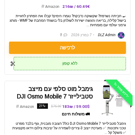
60.49€ / 216₪
Amazon
🍳 חביתה נשרפת? שקשוקה נדבקת? נגמרו הימים! קבלו את הפתרון לחוויית
בישול קלילה, בריאה והגשה ישירות לשולחן בלי בושות! המחבת של WMF - מותג
גרמני עולמי עם מומחיות ...
DLZ Admin
7 במרץ 2026
1
לרכישה
ללא קופון
ירידת מחיר 📉
גימבל מוט סלפי עם מייצב
סטבילייזר DJI Osmo Mobile 7
-21%
59.00$ / 183₪
$75.00
Amazon
🚛 משלוח חינם
גימבל סטבילייזר DJI Osmo Mobile 7 כולל חצובה מובנית, גוף בלבד מפרט
טכני ותכונות: ✅️ מערכת ייצוב 3-צירים לשמירה על יציבות צילום וידאו מקצועית
✅️ משקל קל ...