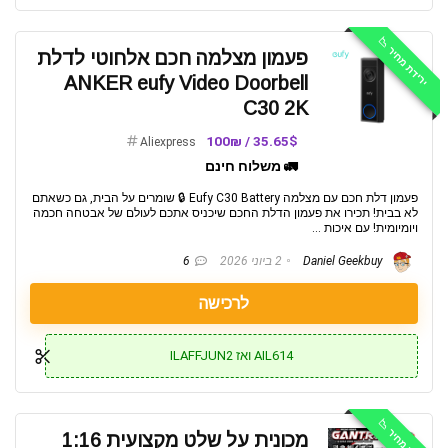
ירידת מחיר 📉
פעמון מצלמה חכם אלחוטי לדלת
ANKER eufy Video Doorbell
C30 2K
35.65$ / 100₪
Aliexpress
🚛 משלוח חינם
פעמון דלת חכם עם מצלמה Eufy C30 Battery 🔒 שומרים על הבית, גם כשאתם
לא בבית! תכירו את פעמון הדלת החכם שיכניס אתכם לעולם של אבטחה חכמה
ויומיומית! עם איכות ...
Daniel Geekbuy
2 ביוני 2026
6
לרכישה
AIL614 ואז ILAFFJUN2
ירידת מחיר 📉
מכונית על שלט מקצועית 1:16