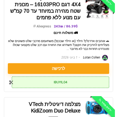
4X4 דגם 16103PRO – מכונית
שטח מהירה במיוחד עד 70 קמ"ש
עם מנוע ללא פחמים
86.39$ / 243₪
Aliexpress
🚛 משלוח חינם
🚗 אוהבים אדרנלין? הילד (או הילד שבכם!) משתעמם מרכבי שלט פשוטים שלא
מצליחים להדביק את הקצב? תשדרגו את החוויה עם רכב שלט מקצועי שכולו
סטנדרט תחרות כבר לא מדובר ...
Lotan Cohen
1 ביוני 2026
לרכישה
IBUYIL04
ירידת מחיר 📉
מצלמה דיגיטלית VTech
KidiZoom Duo Deluxe