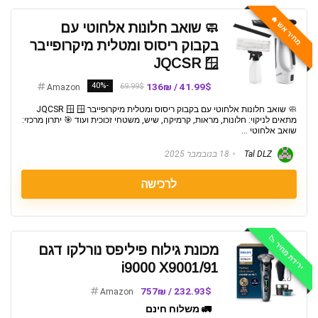
מחיר אש 🔥
🧼 שואב חלונות אלחוטי עם
בקבוק ריסוס ומטלית מיקרופייבר
JQCSR 🪟
-40%
41.99$ / 136₪
69.99$
Amazon
🧼 שואב חלונות אלחוטי עם בקבוק ריסוס ומטלית מיקרופייבר JQCSR 🪟 🪟
מתאים לניקוי: חלונות, מראות, קרמיקה, שיש, משטחי זכוכית ועוד 🎯 יתרון מרכזי:
שואב אלחוטי ...
Tal DLZ
18 בנובמבר 2025
לרכישה
ירידת מחיר 📉
מכונת גילוח פיליפס נורלקו דגם
i9000 X9001/91
232.93$ / 757₪
Amazon
🚛 משלוח חינם