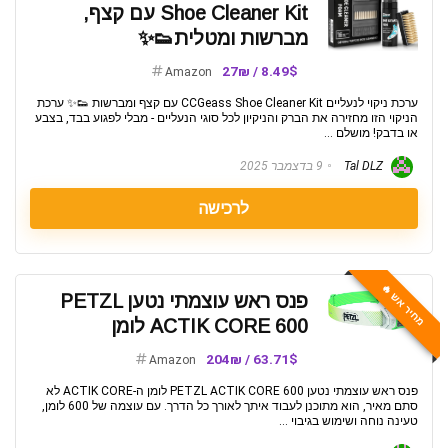
Shoe Cleaner Kit עם קצף,
מברשות ומטלית👟✨
8.49$ / 27₪
Amazon
ערכת ניקוי לנעליים CCGeass Shoe Cleaner Kit עם קצף ומברשות 👟✨ ערכת
הניקוי הזו מחזירה את הברק והניקיון לכל סוגי הנעליים - מבלי לפגוע בבד, בצבע
או בדבק! מושלם ...
Tal DLZ
9 בדצמבר 2025
לרכישה
מחיר אש 🔥
פנס ראש עוצמתי נטען PETZL
ACTIK CORE 600 לומן
63.71$ / 204₪
Amazon
פנס ראש עוצמתי נטען PETZL ACTIK CORE 600 לומן ה-ACTIK CORE לא
סתם מאיר, הוא מתוכנן לעבוד איתך לאורך כל הדרך. עם עוצמה של 600 לומן,
טעינה נוחה ושימוש בגיבוי ...