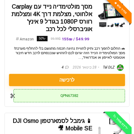
מחיר אש 🔥
מסך מולטימדיה נייד עם Carplay
אלחוטי, מצלמת דרך 4K ומצלמת
רוורס 1080P בגודל 9 אינץ'
אוניברסלי לכל רכב
-50%
$49.99 / 155₪
99.99$
Amazon
🚗 החלום להפוך רכב ותיק לחוויית נהיגה חכמה מתגשם בלי להחליף מערכת!
מסך המולטימדיה הנייד הזה יגרום לכם להרגיש שנכנסתם לרכב חדש חיבור
אוטומטי לאייפון או אנדרואיד, ...
Tal DLZ
28 בינואר 2026
4
לרכישה
QPN67382
ירידת מחיר 📉
📱 גימבל לסמארטפון DJI Osmo
Mobile SE 🎥