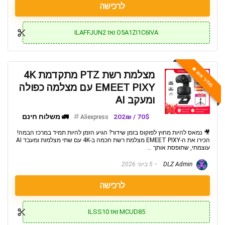
לרכישה
O5A1ZI1C6IVA ואז ILAFFJUN2
מחיר אש 🔥
מצלמת רשת PTZ מתקדמת 4K
EMEET PIXY עם מצלמה כפולה
ומעקב AI
70$ / 202₪
🚛 משלוח חינם
Aliexpress
🎥 נמאס להיות מחוץ לפוקוס בזמן שידור? הגיע הזמן להיות תמיד במרכז הבמה!
הכירו את ה-EMEET PIXY מצלמת רשת חכמה ב-4K עם שתי מצלמות ומעבד AI
עוצמתי, שתופסת אותך ...
DLZ Admin
5 ביוני 2026
לרכישה
MCUD85 ואז ILSS10