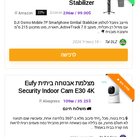
Stabilizer
-23%
99.00$ / 296₪
$129.00
Amazon
מייצב גימבל לטלפון DJI Osmo Mobile 7P Smartphone Gimbal Stabilizer
עם מודול רב-תכליתי, מעקב ActiveTrack 7.0, תאורה, מוט מתכוונן 215 מ"מ
וחצובה מובנית 🎥 ...
Tal DLZ
18 באפריל 2026
לרכישה
מחיר אש 🔥
מצלמת אבטחה ביתית Eufy
Security Indoor Cam E30 4K
35.25$ / 109₪
Aliexpress
🚛 משלוח חינם
🔒 בית בטוח, מכל زاית! סיבוב מלא ב-360° בלחיצה אחת, ומעכשיו שום תנועה
לא תעלם מהעין, גם בלילה וגם כשאתה הרחק מהבית! כמה פעמים רצית לראות
מה קורה בבית באמת? ...