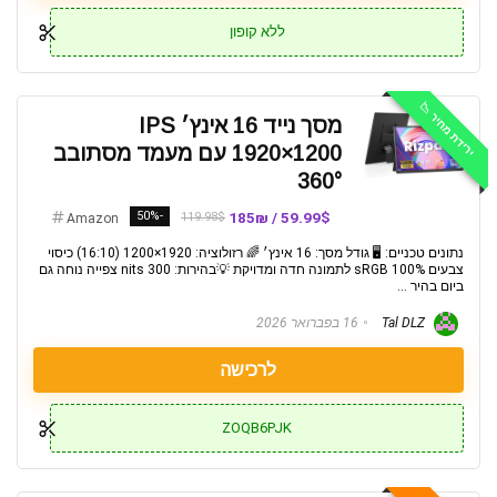
ללא קופון
ירידת מחיר 📉
מסך נייד 16 אינץ׳ IPS
1920×1200 עם מעמד מסתובב
360°
-50%
59.99$ / 185₪
119.98$
Amazon
נתונים טכניים: 🖥️ גודל מסך: 16 אינץ׳ 🌈 רזולוציה: 1920×1200 (16:10) כיסוי
צבעים sRGB 100% לתמונה חדה ומדויקת 💡בהירות: 300 nits צפייה נוחה גם
ביום בהיר ...
Tal DLZ
16 בפברואר 2026
לרכישה
ZOQB6PJK