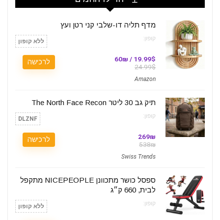
מדף תליה דו-שלבי קני רטן ועץ
קופון:
ללא קופון
19.99$ / 60₪
לרכישה
24.99$
Amazon
תיק גב 30 ליטר The North Face Recon
קופון:
DLZNF
269₪
לרכישה
538₪
Swiss Trends
ספסל כושר מתכוונן NICEPEOPLE מתקפל
לבית, 660 ק״ג
קופון:
ללא קופון