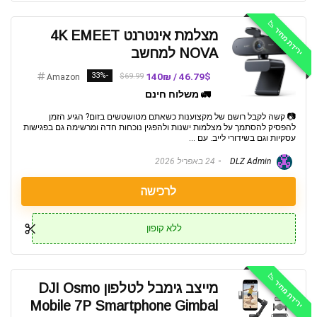
ירידת מחיר 📉
מצלמת אינטרנט 4K EMEET
NOVA למחשב
-33%
46.79$ / 140₪
$69.99
Amazon
🚛 משלוח חינם
📷 קשה לקבל רושם של מקצוענות כשאתם מטושטשים בזום? הגיע הזמן
להפסיק להסתמך על מצלמות ישנות ולהפגין נוכחות חדה ומרשימה גם בפגישות
עסקיות וגם בשידורי לייב. עם ...
DLZ Admin
24 באפריל 2026
לרכישה
ללא קופון
ירידת מחיר 📉
מייצב גימבל לטלפון DJI Osmo
Mobile 7P Smartphone Gimbal