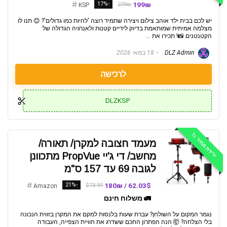
-17%
199₪
239₪
KSP
יש לכם בבית ילד אוהב צילום ויצירה שתמיד רוצה 'להיות כמו גדולים'? 😊 תנו לו
מצלמה אמיתית שמותאמת בדיוק לידיים קטנות ולאנרגיה הגדולה של
הקטנטנים 📸! תכירו את ...
DLZ Admin
18 במאי 2026
לרכישה
DLZKSP
ירידת מחיר 📉
מעמד חצובה למקרן/ תאורה/
מחשב/ די ג'יי PropVue מתכוונן
לגובה 69 עד 157 ס"מ
-21%
62.03$ / 180₪
$78.99
Amazon
🚛 משלוח חינם
נגמר המקום על השולחן? עברת שעות בלנסות למקם את המקרן בזווית הנכונה
בלי הצלחה? 🤯 הנה הפתרון החכם ששדרג את חוויית הצפייה, העבודה