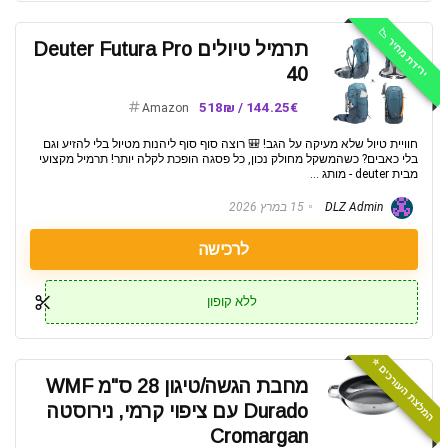
ירידת מחיר 📉
תרמיל טיולים Deuter Futura Pro
40
144.25€ / 518₪
Amazon
חוויית טיול שלא מעיקה על הגב! 🎒 רוצה סוף סוף ליהנות מטיול בלי להזיע וגם
בלי כאבים? כשהמשקל מחולק נכון, כל פסגה הופכת לקלה יותר! תרמיל מקצועי
מבית deuter - מותג ...
DLZ Admin
15 במרץ 2026
לרכישה
ללא קופון
המלצת העורכים ⭐️
מחבת הגשה/טיגון 28 ס"מ WMF
Durado עם ציפוי קרמי, נירוסטה
Cromargan