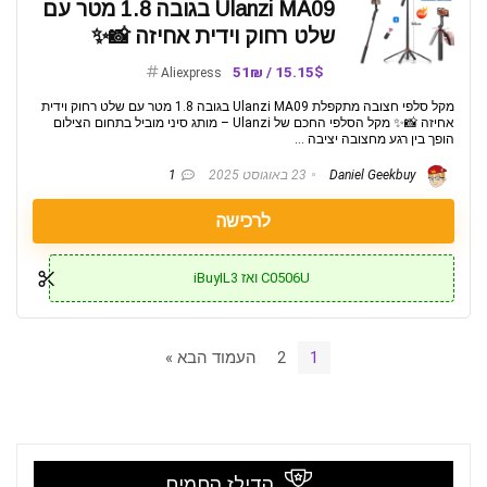
Ulanzi MA09 בגובה 1.8 מטר עם
שלט רחוק וידית אחיזה 📸✨
15.15$ / 51₪
Aliexpress
מקל סלפי חצובה מתקפלת Ulanzi MA09 בגובה 1.8 מטר עם שלט רחוק וידית
אחיזה 📸✨ מקל הסלפי החכם של Ulanzi – מותג סיני מוביל בתחום הצילום
הופך בין רגע מחצובה יציבה ...
Daniel Geekbuy
23 באוגוסט 2025
1
לרכישה
C0506U ואז iBuyIL3
1
2
העמוד הבא »
הדילז החמים