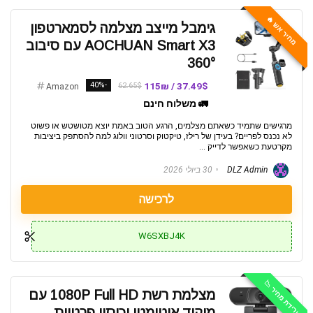
מחיר אש 🔥
גימבל מייצב מצלמה לסמארטפון
AOCHUAN Smart X3 עם סיבוב
360°
-40%
37.49$ / 115₪
62.65$
Amazon
🚛 משלוח חינם
מרגישים שתמיד כשאתם מצלמים, הרגע הטוב באמת יוצא מטושטש או פשוט
לא נכנס לפריים? בעידן של רילז, טיקטוק וסרטוני וולוג למה להסתפק ביציבות
מקרטעת כשאפשר לדייק ...
DLZ Admin
30 ביולי 2026
לרכישה
W6SXBJ4K
ירידת מחיר 📉
מצלמת רשת 1080P Full HD עם
מיקוד אוטומטי וכיסוי פרטיות