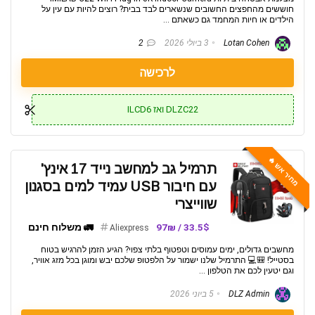
חוששים מהחפצים החשובים שנשארים לבד בבית? רוצים להיות עם עין על
הילדים או חיות המחמד גם כשאתם ...
Lotan Cohen
3 ביולי 2026
2
לרכישה
DLZC22 ואז ILCD6
מחיר אש 🔥
תרמיל גב למחשב נייד 17 אינץ'
עם חיבור USB עמיד למים בסגנון
שווייצרי
33.5$ / 97₪
🚛 משלוח חינם
Aliexpress
מחשבים גדולים, ימים עמוסים וטפטוף בלתי צפוי? הגיע הזמן להרגיש בטוח
בסטייל! 🎒💻 התרמיל שלנו ישמור על הלפטופ שלכם יבש ומוגן בכל מזג אוויר,
וגם יטעין לכם את הטלפון ...
DLZ Admin
5 ביוני 2026