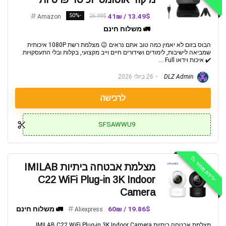
-50%
13.49$ / 41₪
26.99$
Amazon
🚛 משלוח חינם
הבוס בזום לא יאמין כמה טוב אתם נראים 😉 מצלמת רשת 1080P איכותית
שמביאה לישיבות, לימודים ושידורים חיים וייב מקצועי, בקלות ובלי התעסקויות.
✔️ איכות וידאו Full ...
DLZ Admin
26 ביולי 2026
לרכישה
SFSAWWU9
ירידת מחיר 📉
מצלמת אבטחה ביתיות IMILAB
C22 WiFi Plug-in 3K Indoor
Camera
19.86$ / 60₪
🚛 משלוח חינם
Aliexpress
מצלמת אבטחה ביתיות IMILAB C22 WiFi Plug-in 3K Indoor Camera