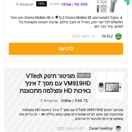
-16%
58.00$ / 183₪
69.00$
Amazon
📱 גימבל לסמארטפון DJI Osmo Mobile SE 🎥 ה-Osmo Mobile SE הוא הכלי
המושלם לכל יוצר תוכן, מטייל או חובב צילום, שרוצה תוצאה מקצועית בלי
לסחוב ציוד כבד ויקר. ...
Tal DLZ
12 בינואר 2026
לרכישה
מוניטור תינוק VTech
פג תוקף
VM919HD עם מסך 7 אינץ'
באיכות HD ומצלמה מתכווננת
$96.72 / 308₪
Amazon
מוניטור תינוק VTech VM919HD עם מסך 7 אינץ' באיכות HD ומצלמה
מתכווננת אם אתם הורים שמעריכים שקט נפשי בלילה 💤 – זה בדיוק מה
שאתם צריכים! מוניטור וידאו חכם, ...
Daniel Geekbuy
25 בדצמבר 2025