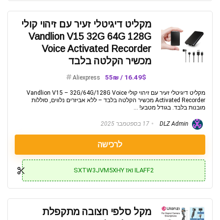
מקליט דיגיטלי זעיר עם זיהוי קולי
Vandlion V15 32G 64G 128G
Voice Activated Recorder
מכשיר הקלטה בלבד
16.49$ / 55₪
Aliexpress
מקליט דיגיטלי זעיר עם זיהוי קולי Vandlion V15 – 32G/64G/128G Voice
Activated Recorder מכשיר הקלטה בלבד – ללא אביזרים נלווים, סוללות
מובנות בלבד. בגודל מטבע! ...
DLZ Admin
17 בספטמבר 2025
לרכישה
ILAFF2 ואז SXTW3JVM5XHY
מקל סלפי חצובה מתקפלת