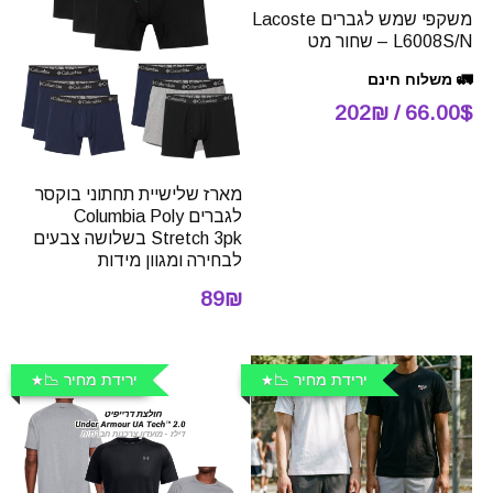
משקפי שמש לגברים Lacoste
L6008S/N – שחור מט
🚛 משלוח חינם
66.00$ / 202₪
מארז שלישיית תחתוני בוקסר
לגברים Columbia Poly
Stretch 3pk בשלושה צבעים
לבחירה ומגוון מידות
89₪
ירידת מחיר 📉
ירידת מחיר 📉