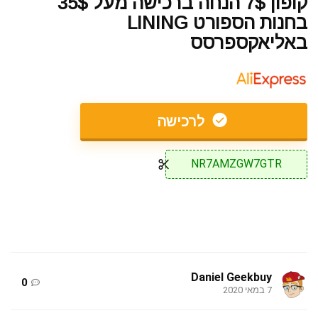
קופון 7$ הנחה ברכישה מעל 35$
בחנות הספורט LINING
באליאקספרסס
לרכישה
NR7AMZGW7GTR
Daniel Geekbuy
0
7 במאי 2020