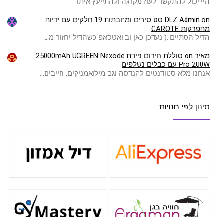
היי יכול להתקשר לעוז מקרגה ולהתייעץ איתו
on
DLZ Admin
סט סירים ומחבתות 19 חלקים עם ידיות
מתפרקות CAROTE
הדיל הסתיים :( ️נעדכן כאן ובוואטסאפ כשהדיל יחזור מ…
מאיר
on
סוללת חירום ניידת 25000mAh UGREEN Nexode
Pro 200W עם כבלים נשלפים
אנחנו מלא סטודנטים להנדסה וגם מילואמניקים, חייבים…
סינון לפי חנויות