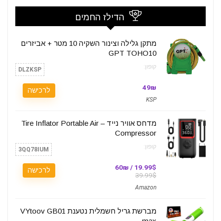
הדילז החמים
מתקן גלילה וצינור השקיה 10 מטר + אביזרים
GPT TOHO10
קופון:
DLZKSP
49₪
לרכישה
KSP
מדחס אוויר נייד – Tire Inflator Portable Air
Compressor
קופון:
3QQ78IUM
19.99$ / 60₪
לרכישה
39.99$
Amazon
מברשת גריל חשמלית נטענת VYtoov GB01
max