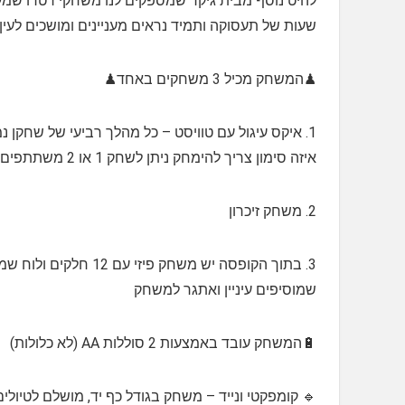
להיט נוסף מבית גיקר שמספקים לנו משחקי רטרו שמעו
שעות של תעסוקה ותמיד נראים מעניינים ומושכים לעין
♟המשחק מכיל 3 משחקים באחד♟
1. איקס עיגול עם טוויסט – כל מהלך רביעי של שחקן
איזה סימון צריך להימחק ניתן לשחק 1 או 2 משתתפים
2. משחק זיכרון
שמוסיפים עיניין ואתגר למשחק
🔋המשחק עובד באמצעות 2 סוללות AA (לא כלולות)
🔹 קומפקטי ונייד – משחק בגודל כף יד, מושלם לטיולים