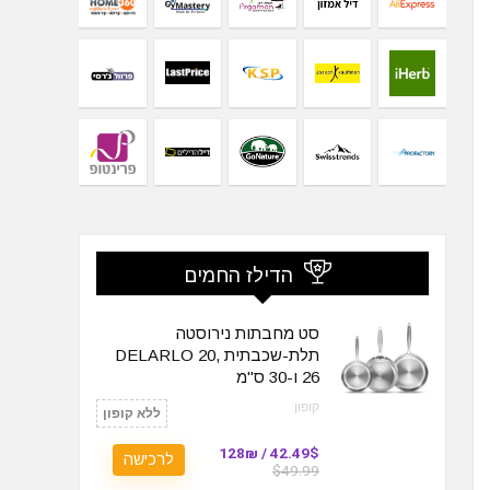
הדילז החמים
סט מחבתות נירוסטה
תלת-שכבתית DELARLO 20,
26 ו-30 ס"מ
קופון:
ללא קופון
42.49$ / 128₪
לרכישה
$49.99