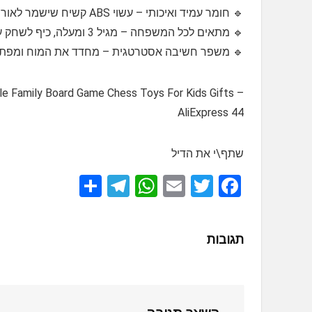
🔹 חומר עמיד ואיכותי – עשוי ABS קשיח שישמר לאורך זמן 💪
🔹 מתאים לכל המשפחה – מגיל 3 ומעלה, כיף לשחק עם ילדים וחברים 👨‍👩‍👧‍👦
🔹 משפר חשיבה אסטרטגית – מחדד את המוח ומפתח
 Family Board Game Chess Toys For Kids Gifts –
AliExpress 44
שתף\י את הדיל
S
T
W
E
T
F
h
el
h
m
wi
a
ar
e
at
ail
tt
ce
תגובות
e
gr
s
er
b
a
A
o
m
p
o