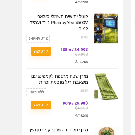
Amazon
קוטל יתושים חשמלי סולארי
PhatroyYee 4500V נייד ועמיד
למים
קופון:
6HFHVUTZ
34.99$ / 105₪
לרכישה
69.99$
Amazon
מזרן שטח מתנפח לקמפינג עם
משאבת רגל מובנית וכרית
קופון:
ללא קופון
29.98$ / 90₪
לרכישה
$42.99
Amazon
מדף תליה דו-שלבי קני רטן ועץ