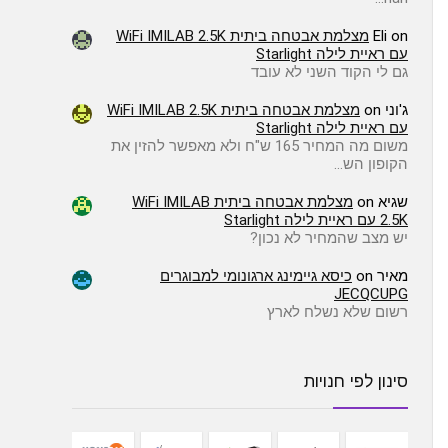
on
Eli
מצלמת אבטחה ביתית WiFi IMILAB 2.5K
עם ראיית לילה Starlight
גם לי הקוד השני לא עובד
ג'וני
on
מצלמת אבטחה ביתית WiFi IMILAB 2.5K
עם ראיית לילה Starlight
משום מה המחיר 165 ש"ח ולא מאפשר להזין את
הקופון הש…
שגיא
on
מצלמת אבטחה ביתית WiFi IMILAB
2.5K עם ראיית לילה Starlight
יש מצב שהמחיר לא נכון?
מאיר
on
כיסא גיימינג ארגונומי למבוגרים
JECQCUPG
רשום שלא נשלח לארץ
סינון לפי חנויות