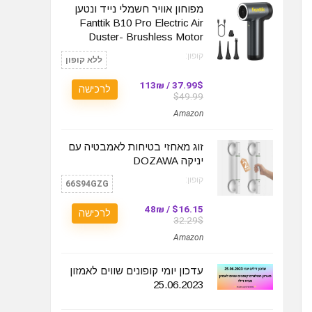
מפוחון אוויר חשמלי נייד ונטען
Fanttik B10 Pro Electric Air
Duster- Brushless Motor
קופון:
ללא קופון
37.99$ / 113₪
לרכישה
$49.99
Amazon
זוג מאחזי בטיחות לאמבטיה עם
יניקה DOZAWA
קופון:
66S94GZG
$16.15 / 48₪
לרכישה
32.29$
Amazon
עדכון יומי קופונים שווים לאמזון
25.06.2023