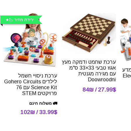
ירידת מחיר 📉
ערכת שחמט ודמקה מעץ
אגוז טבעי 33×33 ס"מ
מדע
עם מגירה מגנטית
ערכת ניסויי חשמל
Electro
Doowroodni
לילדים Gohero Circuits
Science Kit עם 76
27.99$ / 84₪
פרויקטים STEM
🚛 משלוח חינם
33.99$ / 102₪