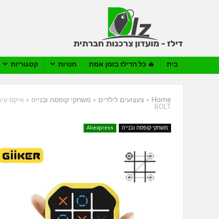
בית
🔥 כל הדילז בזמן אמת
חנויות
קטגוריות
Home
»
צעצועים לילדים
»
משחקי קופסה ובנייה
»
BOLT
משחקי קופסה ובנייה
Aliexpress