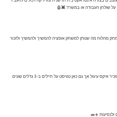
צבים בצורה אינטראקטיבית חדשנית ומדליקה ויכולים להעביר
 על שולחן העבודה או במשרד 👾🤖
 נמחק מהלוח מה שנותן למשחק אופציה להמשיך ולהמשיך ולזכור
3. בתוך הקופסה יש משחק פיזי עם 12 חלקים ולוח שמזכיר איקס עיגול אך גם כאן טוויסט על חיילים ב-3 גדלים שונים
 ולנסיעות ✈️🚗