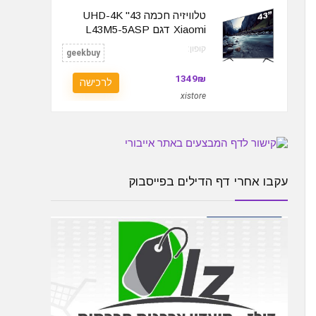
טלוויזיה חכמה 43" UHD-4K
Xiaomi דגם L43M5-5ASP
קופון:
geekbuy
1349₪
לרכישה
xistore
עקבו אחרי דף הדילים בפייסבוק