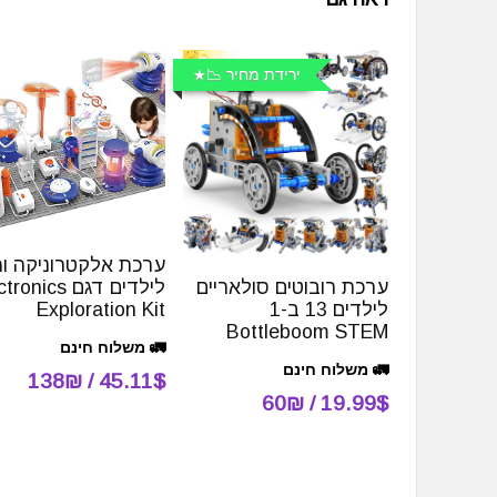
ירידת מחיר 📉
ערכת אלקטרוניקה ו
לילדים דגם nics
ערכת רובוטים סולאריים
Exploration Kit
לילדים 13 ב-1
Bottleboom STEM
🚛 משלוח חינם
🚛 משלוח חינם
45.11$ / 138₪
19.99$ / 60₪