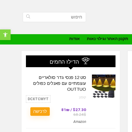
פתח סרגל נ
תקנון האתר וגילוי נאות
אודות
הדילז החמים
סט 12 פנסי גדר סולאריים
עוצמתיים עם פאנלים כפולים
OUTTUO
קופון:
DCXTCMYT
$27.30 / 81₪
לרכישה
68.24$
Amazon