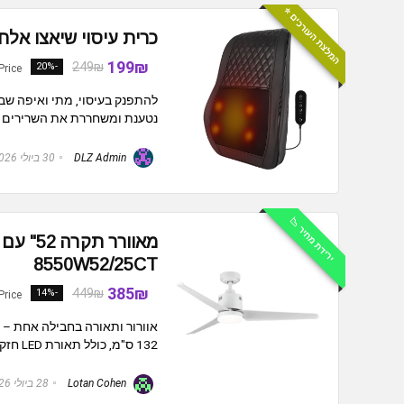
המלצת העורכים ⭐️
וי שיאצו אלחוטית TEKNO טקנו 5404
199₪
249₪
-20%
Price
ית שלא מחכה לשקע חשמל - פשוט
לון, גם באוטו וגם במשרד. ...
30 ביולי 2026
DLZ Admin
ירידת מחיר 📉
8550W52/25CT
385₪
449₪
-14%
Price
️💡 מאוורר תקרה איכותי בגודל
132 ס"מ, כולל תאורת LED חזקה ושלט לכל מצב רוח או עונה. ✔️ ...
28 ביולי 2026
Lotan Cohen