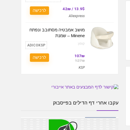
13.9$ / 42₪
לרכישה
Aliexpress
מושב אמבטיה מסתובב ונפתח
Minene – שמנת
קופון:
ADICOKSP
107₪
לרכישה
127₪
KSP
עקבו אחרי דף הדילים בפייסבוק