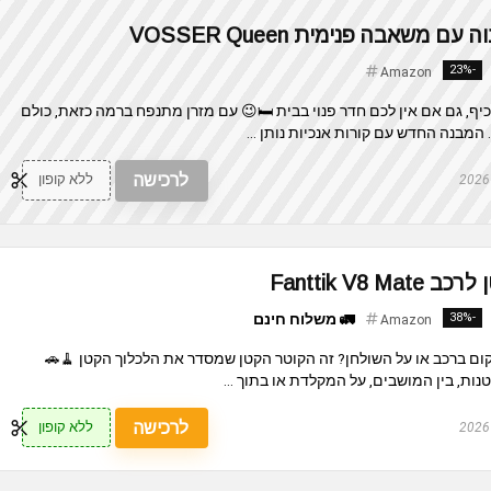
 משאבה פנימית VOSSER Queen
-23%
Amazon
כיף, גם אם אין לכם חדר פנוי בבית 🛏️😉 עם מזרן מתנפח ברמה כזאת, כולם
המבנה החדש עם קורות אנכיות נותן ...
לרכישה
ללא קופון
Fanttik V8
-38%
🚛 משלוח חינם
Amazon
ם ברכב או על השולחן? זה הקוטר הקטן שמסדר את הלכלוך הקטן 🧹🚗
נות, בין המושבים, על המקלדת או בתוך ...
לרכישה
ללא קופון