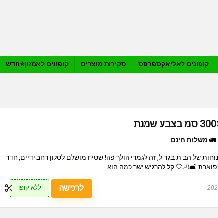
קופונים לאליאקספרסס
סקירות מוצרים
קופונים לאמזון⭐️חדש
🚛 משלוח חינם
חות של הבית בגדול, זה לגמרי הולך פה! שטיח מושלם לסלון רחב ידיים, חדר
ארת 🛋️🦶🤍 קל להרגיש ישר כמה הוא ...
לרכישה
ללא קופון