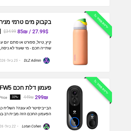
ירידת מחיר 📉
בקבוק מים טרמי מנירוסטה עם קשית ip
27.99$ / 85₪
$34.99
שתייה חכם - מי שעוד לא ניסה, זה הז
DLZ Admin
25 ביולי 2026
ירידת מחיר 📉
פעמון דלת חכם Rav Bariach SFW5
299₪
449₪
-33%
Price
הבייביסיטר לא עונה? השליח כ
הפעמון החכם הזה מבית רב-בר
Lotan Cohen
22 ביולי 2026