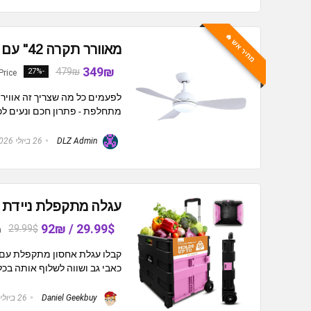
מחיר אש 🔥
מאוורר תקרה 42" עם תאורת LED ושלט Hyundai GENESIS
349₪
479₪
-27%
Price
לפעמים כל מה שצריך זה אוויר 
מתחלפת - פתרון חכם ונעים לכל
DLZ Admin
26 ביולי 2026
עגלה מתקפלת ניידת Inspired Living Medium
29.99$ / 92₪
29.99$
n
קבלו עגלת אחסון מתקפלת עם 
כאבי גב ושווה לשלוף אותה בכל ק
Daniel Geekbuy
26 ביולי 2026