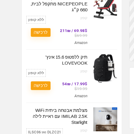
NICEPEOPLE מתקפל לבית,
660 ק״ג
קופון:
ללא קופון
69.98$ / 211₪
לרכישה
$69.99
Amazon
תיק ללפטופ 15.6 אינץ'
LOVEVOOK
קופון:
ללא קופון
17.99$ / 54₪
לרכישה
$19.99
Amazon
מצלמת אבטחה ביתית WiFi
IMILAB 2.5K עם ראיית לילה
Starlight
קופון:
DLZC21 ואז ILSC06