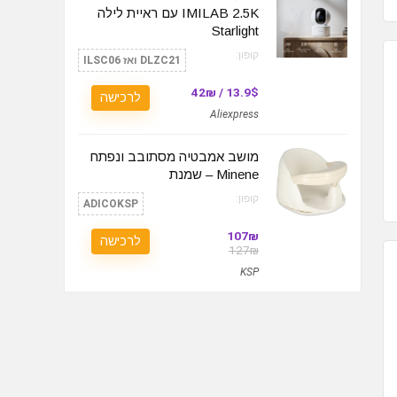
IMILAB 2.5K עם ראיית לילה
Starlight
קופון:
DLZC21 ואז ILSC06
13.9$ / 42₪
לרכישה
Aliexpress
מושב אמבטיה מסתובב ונפתח
Minene – שמנת
קופון:
ADICOKSP
107₪
לרכישה
127₪
KSP