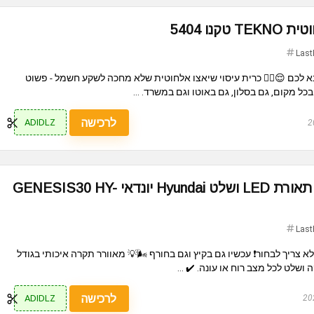
כרית עיס
Last
להתפנק בעיסוי, מתי ואיפה שבא לכם 😌💆‍♂️ כרית עיסוי שיאצו אלחוט
נטענת ומשחררת את השרירים בכל מקום, גם בס
לרכישה
ADIDLZ
מאוורר תקרה 52" עם תאורת LED ושלט Hyundai יונדאי GENESIS30 HY-
Last
אוורור ותאורה בחבילה אחת – לא צריך לבחור❗️ עכשיו גם בקיץ וגם בחורף 
לרכישה
ADIDLZ