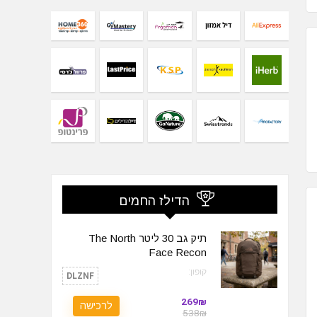
הדילז החמים
תיק גב 30 ליטר The North
Face Recon
קופון:
DLZNF
269₪
לרכישה
538₪