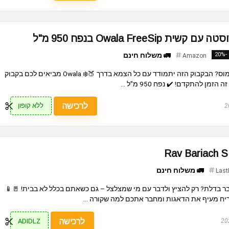
Owala FreeS בנפח 950 מ"ל
-20%
🚛 משלוח חינם
Amazon
קיץ, טיול, ספורט או סתם יום עמוס? הבקבוק הזה יתמודד עם כל הצמא בדרך 🍑❄️ Owala מביאים לכם בקבוק
מן להתקדם! ✔️ נפח 950 מ"ל ...
לרכישה
ללא קופון
🚛 משלוח חינם
Last
בר בדלת? רק להציץ ולדבר עם מי שמצלצל – גם כשאתם בכלל לא בבית! 🚪📱
יח מעיף את הדאגות ומחבר אתכם למה שקורה ...
לרכישה
ADIDLZ