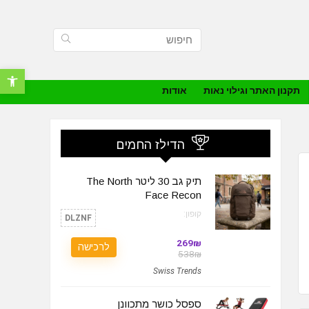
פתח סרגל נ
תקנון האתר וגילוי נאות
אודות
הדילז החמים
תיק גב 30 ליטר The North
Face Recon
קופון:
DLZNF
269₪
לרכישה
538₪
Swiss Trends
ספסל כושר מתכוונן