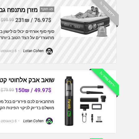
ירידת מחיר 📉
מזרן מתנפח גבוה עם
פג תוקף
76.97$ / 231₪
$99.99
סוף סוף אורחים יכולים לישון ב
מתעוררים על הצד הטוב ביותר. 
Lotan Cohen
6 באוגוסט 2026
ירידת מחיר 📉
שואב אבק אלחוטי קטן לרכב  Mate
49.97$ / 150₪
$79.99
מתחבאים לכם פירורים בכל מקו
מושלם בדיוק לניקוי הפינות הקט
Lotan Cohen
6 באוגוסט 2026