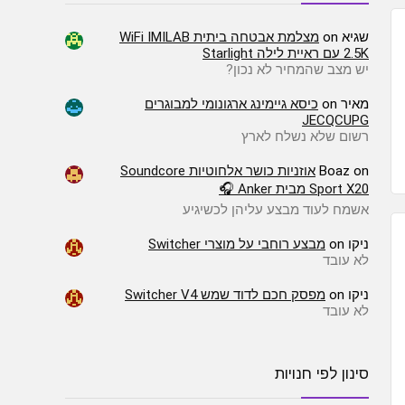
שגיא
on
מצלמת אבטחה ביתית WiFi IMILAB
2.5K עם ראיית לילה Starlight
יש מצב שהמחיר לא נכון?
מאיר
on
כיסא גיימינג ארגונומי למבוגרים
JECQCUPG
רשום שלא נשלח לארץ
on
Boaz
אוזניות כושר אלחוטיות Soundcore
Sport X20 מבית Anker 🎧
אשמח לעוד מבצע עליהן לכשיגיע
ניקו
on
מבצע רוחבי על מוצרי Switcher
לא עובד
ניקו
on
מפסק חכם לדוד שמש Switcher V4
לא עובד
סינון לפי חנויות