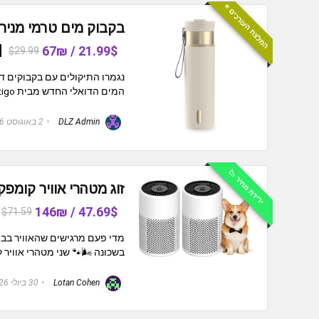
המלצת העורכים ⭐️
בקבוק מים טרמי מנירוסטה עם קשי
21.99$ / 67₪
$29.99
נגמרו התיקולים עם בקבוקים ד
המים הדואלי החדש מבית Contigo, החברה האמריקאית שמומחית ביצירת ...
DLZ Admin
2 באוגוסט 2026
ירידת מחיר 📉
זוג מטהרי אוויר קומפקטיים 
47.69$ / 146₪
$71.59
מדי פעם מרגישים שהאוויר בבית
בשכונה 🌬️🐾 שני מטהרי אוויר קטנים 
Lotan Cohen
30 ביולי 2026