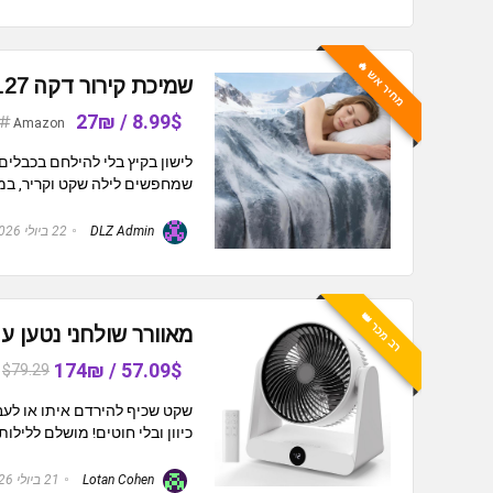
מחיר אש 🔥
שמיכת קירור דקה 127×178 ס"מ (50×70 אינץ')
8.99$ / 27₪
Amazon
לישון בקיץ בלי להילחם בכבלים
שמחפשים לילה שקט וקריר, במיטה
DLZ Admin
22 ביולי 2026
רב מכר 👑
מאוורר שולחני נטען עם סוללה 00mAh
57.09$ / 174₪
$79.29
שקט שכיף להירדם איתו או לעבו
כיוון ובלי חוטים! מושלם ללילות
Lotan Cohen
21 ביולי 2026