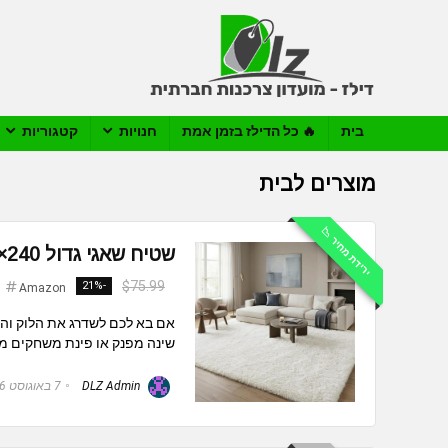
בית
🔥 כל הדילז בזמן אמת
חנויות
קטגוריות
מוצרים לבית
ירידת מחיר 📉
שטיח שאגי גדול 240×300 סמ בצבע שמנת
$75.99
-21%
Amazon
אם בא לכם לשדרג את הלוק והנו
שינה מפנק או פינת משחקים מפו
DLZ Admin
7 באוגוסט 2026