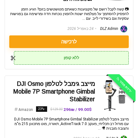
📷 קשה לקבל רושם של מקצוענות כשאתם מטושטשים בזום? הגיע הזמן
להפסיק להסתמך על מצלמות ישנות ולהפגין נוכחות חדה ומרשימה גם בפגישות
עסקיות וגם בשידורי לייב. עם ...
DLZ Admin
24 באפריל 2026
לרכישה
ללא קופון
ירידת מחיר 📉
מייצב גימבל לטלפון DJI Osmo
Mobile 7P Smartphone Gimbal
Stabilizer
-23%
99.00$ / 296₪
$129.00
Amazon
מייצב גימבל לטלפון DJI Osmo Mobile 7P Smartphone Gimbal Stabilizer
עם מודול רב-תכליתי, מעקב ActiveTrack 7.0, תאורה, מוט מתכוונן 215 מ"מ
וחצובה מובנית 🎥 ...