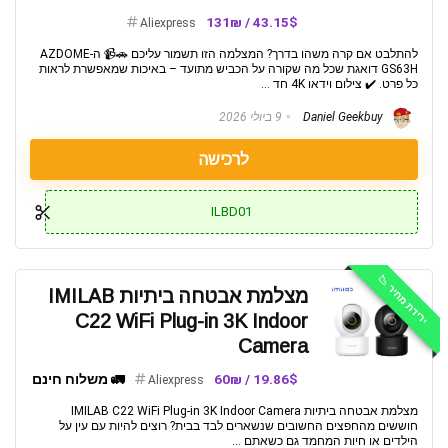
43.15$ / 131₪
Aliexpress
להתלבט אם קרה משהו בדרך? המצלמה הזו תשמור עליכם 🚗📹 ה-AZDOME
GS63H דואגת שכל מה שקורה על הכביש מתועד – באיכות שמאפשרת לראות
כל פרט. ✔️ צילום וידאו 4K חד ...
Daniel Geekbuy
9 ביולי 2026
לרכישה
ILBD01
ירידת מחיר 📉
מצלמת אבטחה ביתיות IMILAB
C22 WiFi Plug-in 3K Indoor
Camera
19.86$ / 60₪
🚛 משלוח חינם
Aliexpress
מצלמת אבטחה ביתיות IMILAB C22 WiFi Plug-in 3K Indoor Camera
חוששים מהחפצים החשובים שנשארים לבד בבית? רוצים להיות עם עין על
הילדים או חיות המחמד גם כשאתם ...