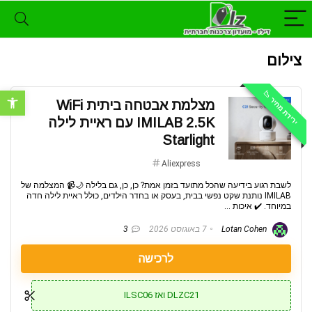
צילום
ירידת מחיר 📉
פתח סרגל נ
מצלמת אבטחה ביתית WiFi
IMILAB 2.5K עם ראיית לילה
Starlight
Aliexpress
לשבת רגוע בידיעה שהכל מתועד בזמן אמת? כן, כן, גם בלילה 🌙📹 המצלמה של
IMILAB נותנת שקט נפשי בבית, בעסק או בחדר הילדים, כולל ראיית לילה חדה
במיוחד. ✔️ איכות ...
Lotan Cohen
7 באוגוסט 2026
3
לרכישה
DLZC21 ואז ILSC06