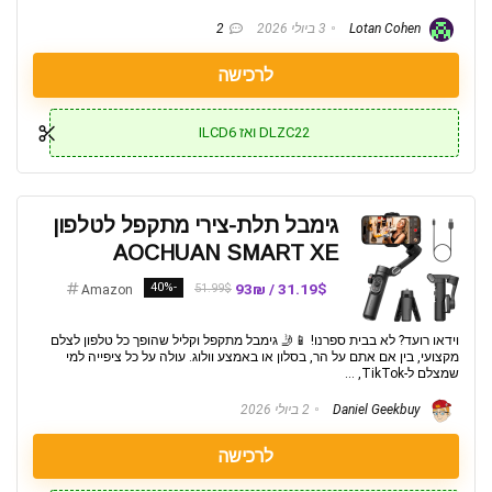
Lotan Cohen
3 ביולי 2026
2
לרכישה
DLZC22 ואז ILCD6
גימבל תלת-צירי מתקפל לטלפון
AOCHUAN SMART XE
-40%
31.19$ / 93₪
51.99$
Amazon
וידאו רועד? לא בבית ספרנו! 📱🤳 גימבל מתקפל וקליל שהופך כל טלפון לצלם
מקצועי, בין אם אתם על הר, בסלון או באמצע וולוג. עולה על כל ציפייה למי
שמצלם ל-TikTok, ...
Daniel Geekbuy
2 ביולי 2026
לרכישה