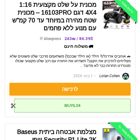
ירידת מחיר 📉
מכונית על שלט מקצועית 1:16
4X4 דגם 16103PRO – מכונית
שטח מהירה במיוחד עד 70 קמ"ש
עם מנוע ללא פחמים
86.39$ / 243₪
Aliexpress
🚛 משלוח חינם
🚗 אוהבים אדרנלין? הילד (או הילד שבכם!) משתעמם מרכבי שלט פשוטים שלא
מצליחים להדביק את הקצב? תשדרגו את החוויה עם רכב שלט מקצועי שכולו
סטנדרט תחרות כבר לא מדובר ...
Lotan Cohen
1 ביוני 2026
לרכישה
IBUYIL04
ירידת מחיר 📉
מצלמת אבטחה ביתית Baseus
Security P1 Lite 2K וויפי