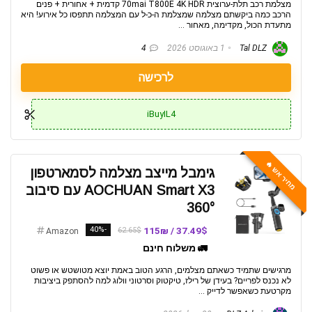
מצלמת רכב תלת-ערוצית 70mai T800E 4K HDR קדמית + אחורית + פנים
הרכב כמה ביקשתם מצלמה שמצלמת ה-כ-ל עם המצלמה תתפסו כל אירוע! היא
מתעדת הכול, מקדימה, מאחור ...
Tal DLZ
1 באוגוסט 2026
4
לרכישה
iBuyIL4
מחיר אש 🔥
גימבל מייצב מצלמה לסמארטפון
AOCHUAN Smart X3 עם סיבוב
360°
-40%
37.49$ / 115₪
62.65$
Amazon
🚛 משלוח חינם
מרגישים שתמיד כשאתם מצלמים, הרגע הטוב באמת יוצא מטושטש או פשוט
לא נכנס לפריים? בעידן של רילז, טיקטוק וסרטוני וולוג למה להסתפק ביציבות
מקרטעת כשאפשר לדייק ...