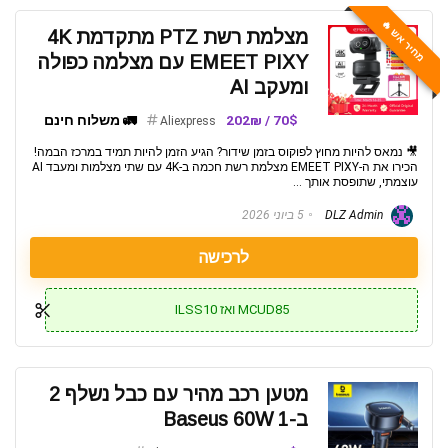
מחיר אש 🔥
מצלמת רשת PTZ מתקדמת 4K
EMEET PIXY עם מצלמה כפולה
ומעקב AI
70$ / 202₪
🚛 משלוח חינם
Aliexpress
🎥 נמאס להיות מחוץ לפוקוס בזמן שידור? הגיע הזמן להיות תמיד במרכז הבמה!
הכירו את ה-EMEET PIXY מצלמת רשת חכמה ב-4K עם שתי מצלמות ומעבד AI
עוצמתי, שתופסת אותך ...
DLZ Admin
5 ביוני 2026
לרכישה
MCUD85 ואז ILSS10
מטען רכב מהיר עם כבל נשלף 2
ב-1 Baseus 60W