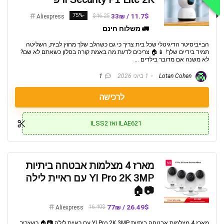
-75%
11.7$ / 33₪
$46.25
Aliexpress
🚛 משלוח חינם
הבייביסיטר הדיגיטלי שכל בית צריך כי גם כשהלב שלך מחוץ לבית, השליטה
תמיד בידיים שלך! 📱🏠 צריכים לדעת מה באמת קורה בסלון כשאתם לא שם?
לא משנה אם מדובר בילדים ...
Lotan Cohen
1 ביוני 2026
1
לרכישה
ILAE621 ואז ILSS2
מארז 4 מצלמות אבטחה ביתיות
YI Pro 2K 3MP עם ראיית לילה
📷🏠
26.49$ / 77₪
16.40$
Aliexpress
מארז 4 מצלמות אבטחה ביתיות YI Pro 2K 3MP עם ראיית לילה 📷🏠 כשצריך