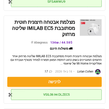
SFSAWWU9
מצלמת אבטחה חיצונית חוטית
מסתובבת IMILAB EC5 שליטה
מרחוק
44.58$ / 134₪
Aliexpress
🚛 משלוח חינם
מצלמת אבטחה חיצונית חוטית מסתובבת IMILAB EC5 שליטה מרחוק אחד
הדגמים המעניינים בשוק כרגע דוחסת המווון תמורה למחיר מטורף ועובדת עם
אפליקציית Mi Home של שיאומי ...
Lotan Cohen
16 ביולי 2026
17
לרכישה
DLZEC5 ואז VSIL06