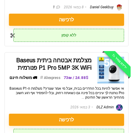
Daniel Geekbuy
8 במאי 2026
1
לרכישה
ללא קופון
ירידת מחיר 📉
מצלמת אבטחה ביתית Baseus
P1 Pro 5MP 3K WiFi פנורמית
24.88$ / 73₪
🚛 משלוח חינם
Aliexpress
אי אפשר להיות בכל החדרים בבית, אבל מי אמר שצריך? מצלמת ה-Baseus P1
Pro נותנת לך עיניים בכל פינה גם כשאתה רחוק, ובלי להפסיד אף רגע חשוב
מהחיוך הראשון של התינוק ...
DLZ Admin
3 במאי 2026
לרכישה