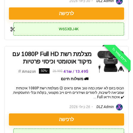
DLZ Admin
30 ביולי 2026
לרכישה
W6SXBJ4K
ירידת מחיר 📉
מצלמת רשת 1080P Full HD עם
מיקוד אוטומטי וכיסוי פרטיות
-50%
13.49$ / 41₪
26.99$
Amazon
🚛 משלוח חינם
הבוס בזום לא יאמין כמה טוב אתם נראים 😉 מצלמת רשת 1080P איכותית
שמביאה לישיבות, לימודים ושידורים חיים וייב מקצועי, בקלות ובלי התעסקויות.
✔️ איכות וידאו Full ...
DLZ Admin
26 ביולי 2026
לרכישה