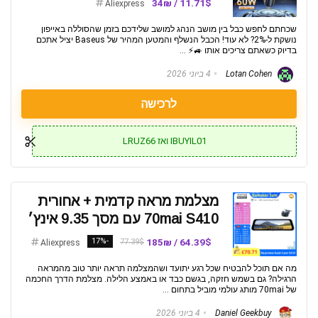
11.71$ / 34₪
Aliexpress
שכחתם לחפש כבל בין מושב הנהג למושב שלידכם בזמן שהסוללה באייפון
נושקת ל-2%? לא עוד! הכבל הנשלף והמטען המהיר של Baseus יציל אתכם
בדיוק כשאתם צריכים אותו 🚙⚡️ ...
Lotan Cohen
4 ביוני 2026
לרכישה
IBUYIL01 ואז LRUZ66
מצלמת מראה קדמית + אחורית
70mai S410 עם מסך 9.35 אינץ׳
-17%
64.39$ / 185₪
77.39$
Aliexpress
מה אם תוכל להבטיח שכל רגע יתועד ושהמצלמה תראה יותר טוב מהמראה
הרגילה? גם בשמש חזקה, בגשם כבד או באמצע הלילה. מצלמת הדרך החכמה
של 70mai מותג עולמי מוביל בתחום ...
Daniel Geekbuy
4 ביוני 2026