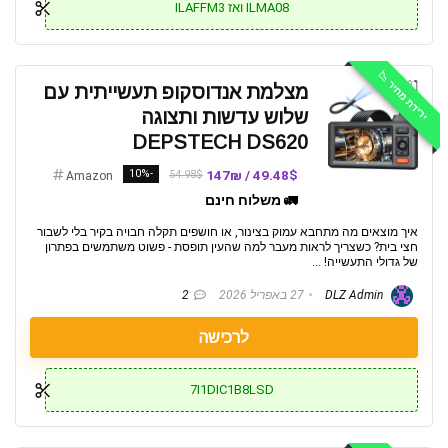
ILMA08 ואז ILAFFM3
ירידת מחיר 📉
מצלמת אנדוסקופ תעשייתית עם
שלוש עדשות ותצוגה
DEPSTECH DS620
-10%
49.48$ / 147₪
54.98$
Amazon
🚛 משלוח חינם
איך מוצאים מה מתחבא עמוק בצינור, או חושפים תקלה חבויה בקיר בלי לשבור
חצי בית? כשצריך לראות מעבר למה שהעין תופסת - פשוט משתמשים בפתרון
של גדולי התעשייה! ...
DLZ Admin
27 באפריל 2026
2
לרכישה
7I1DIC1B8LSD