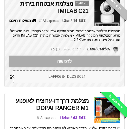
רב מכר 👑
מצלמת אבטחה ביתית
פג תוקף
IMILAB C21
14.88$ / 43₪
🚛 משלוח חינם
Aliexpress
מחפשים מצלמת אבטחה לבית? מחיר השקה שלא יחזור בקרוב!!! דגם חדש של
מותג המצלמות המעולה IMILAB - מצלמת אבטחה ביתית IMILAB C21 הדגם
הזה בעל איכות מטורפת של 2.5K ...
Daniel Geekbuy
7 ביוני 2026
16
לרכישה
DLZSSC21 ואז ILAFF06
ירידת מחיר 📉
מצלמת דרך דו-ערוצית לאופנוע
DDPAI RANGER M1
63.56$ / 184₪
Aliexpress
⛈️ רכבת בגשם, שלג או מדבר מאובק? לא משנה מה עובר עליך ועל האופנוע כל