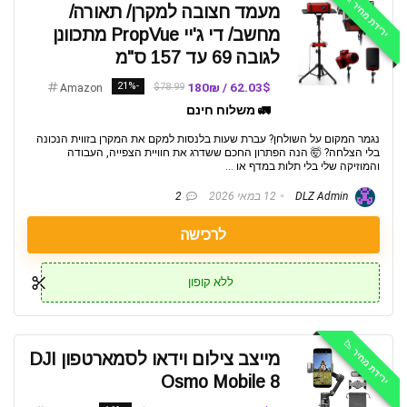
ירידת מחיר 📉
מעמד חצובה למקרן/ תאורה/
מחשב/ די ג'יי PropVue מתכוונן
לגובה 69 עד 157 ס"מ
-21%
62.03$ / 180₪
$78.99
Amazon
🚛 משלוח חינם
נגמר המקום על השולחן? עברת שעות בלנסות למקם את המקרן בזווית הנכונה
בלי הצלחה? 🤯 הנה הפתרון החכם ששדרג את חוויית הצפייה, העבודה
והמוזיקה שלי בלי תלות במדף או ...
DLZ Admin
12 במאי 2026
2
לרכישה
ללא קופון
ירידת מחיר 📉
מייצב צילום וידאו לסמארטפון DJI
Osmo Mobile 8