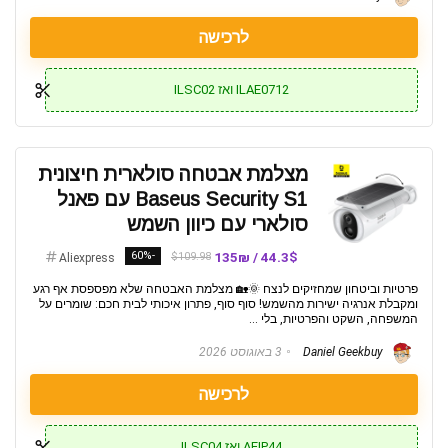
לרכישה
ILAE0712 ואז ILSC02
מצלמת אבטחה סולארית חיצונית
Baseus Security S1 עם פאנל
סולארי עם כיוון השמש
-60%
44.3$ / 135₪
$109.98
Aliexpress
פרטיות וביטחון שמחזיקים לנצח 🌞🏡 מצלמת האבטחה שלא מפספסת אף רגע
ומקבלת אנרגיה ישירות מהשמש! סוף סוף, פתרון איכותי לבית חכם: שומרים על
המשפחה, השקט והפרטיות, בלי ...
Daniel Geekbuy
3 באוגוסט 2026
לרכישה
AEIP44 ואז ILSC04