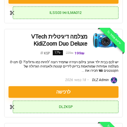
ILMA012 ואז ILSS03
ירידת מחיר 📉
מצלמה דיגיטלית VTech
KidiZoom Duo Deluxe
-17%
199₪
239₪
KSP
יש לכם בבית ילד אוהב צילום ויצירה שתמיד רוצה 'להיות כמו גדולים'? 😊 תנו לו
מצלמה אמיתית שמותאמת בדיוק לידיים קטנות ולאנרגיה הגדולה של
הקטנטנים 📸! תכירו את ...
DLZ Admin
18 במאי 2026
לרכישה
DLZKSP