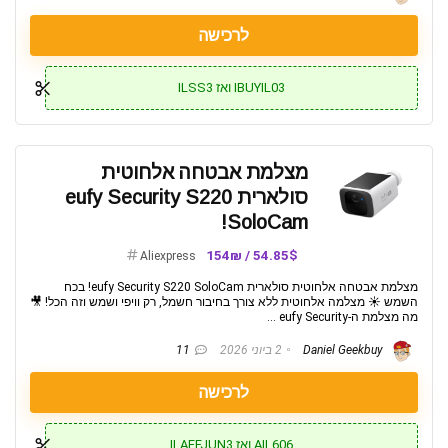
לרכישה
IBUYIL03 ואז ILSS3
מצלמת אבטחה אלחוטית
סולארית eufy Security S220
SoloCam!
54.85$ / 154₪
Aliexpress
מצלמת אבטחה אלחוטית סולארית eufy Security S220 SoloCam! בכח
השמש ☀️ מצלמה אלחוטית ללא צורך בחיבור חשמל, רק וויפי ושמש וזה הכל! 🎥
מה מצלמת ה-eufy Security ...
Daniel Geekbuy
2 ביוני 2026
11
לרכישה
AIL606 ואז ILAFFJUN3