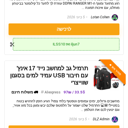
רגע מתועד ומוגן! ה-DDPAI RANGER M1 עוזרת לך לתעד כל קילומטר בביטחון
מוחלט, עם איכות תמונה ...
Lotan Cohen
5 ביוני 2026
לרכישה
iljun7 ואז ILSS10
מחיר אש 🔥
תרמיל גב למחשב נייד 17 אינץ'
עם חיבור USB עמיד למים בסגנון
שווייצרי
33.5$ / 97₪
🚛 משלוח חינם
Aliexpress
מחשבים גדולים, ימים עמוסים וטפטוף בלתי צפוי? הגיע הזמן להרגיש בטוח
בסטייל! 🎒💻 התרמיל שלנו ישמור על הלפטופ שלכם יבש ומוגן בכל מזג אוויר,
וגם יטעין לכם את הטלפון ...
DLZ Admin
5 ביוני 2026