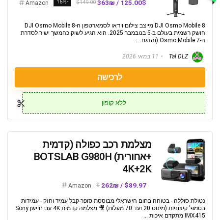
-16%
125.00$ / 363₪
$149.00
Amazon
DJI Osmo Mobile 8 מייצב צילום וידאו לסמארטפון ה-DJI Osmo Mobile 8
הושק רשמית בעולם ב-5 בנובמבר 2025. הוא הגיע לשוק כהמשך ישיר לסדרת
ה-Osmo Mobile 7 (והדגם ...
Tal DLZ
11 במאי 2026
לרכישה
ללא קופון
מצלמת רכב כפולה (קדמית
+אחורית) BOTSLAB G980H
4K+2K
$89.97 / 262₪
$
Amazon
נטולת סוללה - בטוחה בחום הישראלי מבוססת סופר-קבל עמיד וחזק - עמידות
בטמפ' קיצוניות (מינוס 20 ועד 70 מעלות) 🎥 מצלמה קדמית 4K עם חיישן Sony
IMX415 מתקדם איכות ...