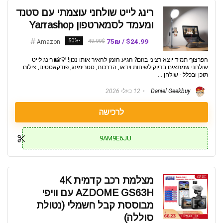
רינג לייט שולחני עוצמתי עם סטנד
ומעמד לסמארטפון Yarrashop
-50%
$24.99 / 75₪
49.99$
Amazon
הפרצוף תמיד יוצא רציני בזום? הגיע הזמן להאיר אותו נכון! 💡📸 רינג לייט
שולחני שמתאים בדיוק לשיחות וידאו, הדרכות, סטרימינג, פודקאסטים, צילום
תוכן ובכלל - שולחן ...
Daniel Geekbuy
12 ביולי 2026
לרכישה
9AM9E6JU
מצלמת רכב קדמית 4K
AZDOME GS63H עם וויפי
מבוססת קבל חשמלי (נטולת
סוללה)