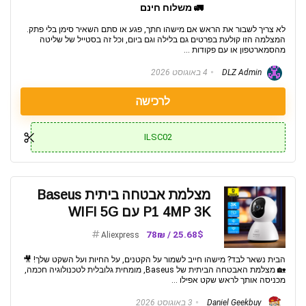
🚛 משלוח חינם
לא צריך לשבור את הראש אם מישהו חתך, פגע או סתם השאיר סימן בלי פתק.
המצלמה הזו קולעת בפרטים גם בלילה וגם ביום, וכל זה בסטייל של שליטה
מהסמארטפון או עם פקודות ...
DLZ Admin
4 באוגוסט 2026
לרכישה
ILSC02
מצלמת אבטחה ביתית Baseus
P1 4MP 3K עם WIFI 5G
25.68$ / 78₪
Aliexpress
הבית נשאר לבד? מישהו חייב לשמור על הקטנים, על החיות ועל השקט שלך! 🎥
🏡 מצלמת האבטחה הביתית של Baseus, מומחית גלובלית לטכנולוגיה חכמה,
מכניסה אותך לראש שקט אפילו ...
Daniel Geekbuy
3 באוגוסט 2026