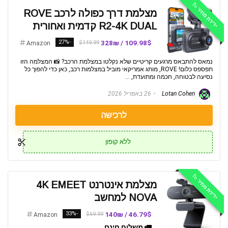
ירידת מחיר 📉
מצלמת דרך כפולה לרכב ROVE
R2-4K DUAL קדמית ואחורית
-27%
109.98$ / 328₪
$149.99
Amazon
נמאס להתבאס מרגעים קריטיים שלא נקלטו במצלמת הרכב? 📸 המצלמה הזו
תפספס כלום! ROVE, מותג אמריקאי מוביל במצלמות רכב, כאן כדי להפוך כל
נסיעה לבטוחה, חכמה ומתועדת, ...
Lotan Cohen
26 באפריל 2026
לרכישה
ללא קופון
ירידת מחיר 📉
מצלמת אינטרנט 4K EMEET
NOVA למחשב
-33%
46.79$ / 140₪
$69.99
Amazon
🚛 משלוח חינם