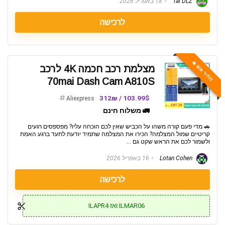
Tal DLZ
18 באפריל 2026
לרכישה
מחיר אש 🔥
מצלמת רכב חכמה 4K לרכב
70mai Dash Cam A810S
103.99$ / 312₪
Aliexpress
🚛 משלוח חינם
🚗 מדי פעם קורה משהו על הכביש שאין לכם הוכחה עליו? מפספסים רגעים
קריטיים שמול המצלמה? הכירו את המצלמה שתמיד יודעת לתעד ברגע האמת
ולשמור לכם את הראש שקט גם ...
Lotan Cohen
16 באפריל 2026
לרכישה
ILMAR06 ואז ILAPR4