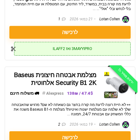
לדעת מה קורה בבית, במשרד, ליד התינוק, עם המטפלת או עם חיית המחמד,
בלי לנחש ובלי "אולי"… ...
Lotan Cohen
21 במאי 2026
1
לרכישה
3MAYYIPRO ואז ILAFF2
ירידת מחיר 📉
מצלמת אבטחה חיצונית Baseus
Security B1 2K אלחוטית
47.4$ / 138₪
🚛 משלוח חינם
Aliexpress
👀 לא היית רוצה לדעת מה קורה בחצר גם כשאתה לא שם? מרגיש שהאבטחה
שלך לא שלמה עם מצלמות ישנות ואיטיות? מצלמת ה-Baseus B1 משנה את
כללי המשחק עם אבטחת 24/7, תמונה ...
Lotan Cohen
19 במאי 2026
2
לרכישה