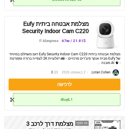
מצלמת אבטחה ביתית Eufy
Security Indoor Cam C220
21.81$ / 67₪
Aliexpress
מצלמת אבטחה ביתית Eufy Security Indoor Cam C220 דגם משתלם במיוחד
של Eufy מבית אנקר פיצ'רים מרכזיים: - 📸 רזולוציית 2K לצפייה ברורה ומפורטת.
- 🧠 AI מובנה ...
Lotan Cohen
2 באוגוסט 2026
3
לרכישה
iBuyIL1
מצלמת דרך לרכב 3
פג תוקף