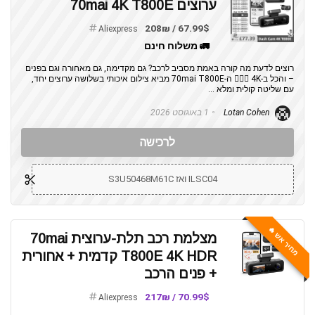
ערוצים 70mai 4K T800E
67.99$ / 208₪
Aliexpress
🚛 משלוח חינם
רוצים לדעת מה קורה באמת מסביב לרכב? גם מקדימה, גם מאחורה וגם בפנים
– והכל ב-4K 🕵️‍♂️🚗 ה-70mai T800E מביא צילום איכותי בשלושה ערוצים יחד,
עם שליטה קולית ומלא ...
Lotan Cohen
1 באוגוסט 2026
לרכישה
ILSC04 ואז S3U50468M61C
מחיר אש 🔥
מצלמת רכב תלת-ערוצית 70mai
T800E 4K HDR קדמית + אחורית
+ פנים הרכב
70.99$ / 217₪
Aliexpress