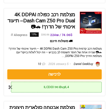
מצלמת רכב כפולה 4K DDPAI
Dash Cam Z50 Pro Dual– תיעוד
איכותי של הדרך! 🚗📷
-19%
74.06$ / 224₪
$90.96
Aliexpress
🚛 משלוח חינם
מצלמת רכב קדמית 4K DDPAI Dash Cam Z50 Pro – תיעוד איכותי של הדרך!
🚗📷 שנייה אחת של חוסר תשומת לב בכביש – וזה יכול לעלות ביוקר! עם
מצלמת הדרך DDPAI Z50 Pro, ...
Daniel Geekbuy
5 באוגוסט 2026
10
לרכישה
iBuyIL4 ואז ILCD03
מצלמת אבטחה סולארית חיצונית