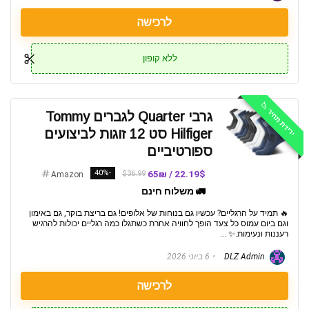
לרכישה
ללא קופון
ירידת מחיר 📉
גרבי Quarter לגברים Tommy
Hilfiger סט 12 זוגות לביצועים
ספורטיביים
-40%
22.19$ / 65₪
$36.99
Amazon
🚛 משלוח חינם
🔥 תמיד על הרגליים? עכשיו גם בנוחות של אלופים! גם בריצת בוקר, גם באימון
וגם ביום עמוס כל צעד הופך לחוויה אחרת כשתגלו כמה רגליים יכולות להרגיש
רעננות ונעימות.✨ ...
DLZ Admin
6 ביוני 2026
לרכישה