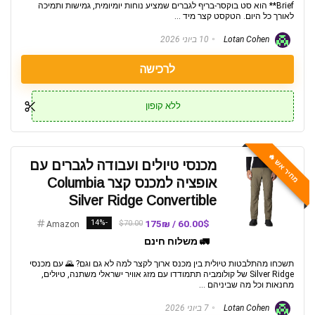
Brief** הוא סט בוקסר-בריף לגברים שמציע נוחות יומיומית, גמישות ותמיכה
לאורך כל היום. הטקסט קצר מיד ...
Lotan Cohen
10 ביוני 2026
לרכישה
ללא קופון
מחיר אש 🔥
מכנסי טיולים ועבודה לגברים עם
אופציה למכנס קצר Columbia
Silver Ridge Convertible
-14%
60.00$ / 175₪
$70.00
Amazon
🚛 משלוח חינם
תשכחו מהתלבטות טיולית בין מכנס ארוך לקצר למה לא גם וגם? 🌄 עם מכנסי
Silver Ridge של קולומביה תתמודדו עם מזג אוויר ישראלי משתנה, טיולים,
מחנאות וכל מה שביניהם ...
Lotan Cohen
7 ביוני 2026