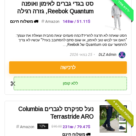
ירידת מחיר 📉
סט בגדי גברים לאימון ואופנה
Reebok Quantum, גזרה רגילה
51.11$ / 148₪
🚛 משלוח חינם
Amazon
הסט שאתה לא תרצה להוריד❗ כמה פעמים יצאת מהבית ושאלת את עצמך:
"האם אני לבוש טוב לאימון, או שגם סתם להסתובב בעיר?" עכשיו לא צריך
להתפשר עם סט Quantum של Reebok, ...
DLZ Admin
25 במאי 2026
לרכישה
ללא קופון
המלצת העורכים ⭐️
נעל סניקרס לגברים Columbia
Terrastride ARO
-12%
79.47$ / 231₪
$90.00
Amazon
🚛 משלוח חינם