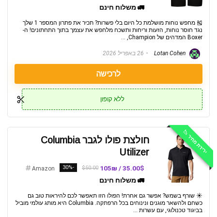
🚛 משלוח חינם
🎽 מחפש נוחות מושלמת כל היום בלי פשרות? תכיר את פתרון המספר 1 שלך
נגד חוסר נוחות, הזעות וריחות ותשכח מלחפש את עצמך בתוך התחתונים! ה-
Boxer המדהים של Champion, ...
Lotan Cohen
26 באפריל 2026
לרכישה
ללא קופון
ירידת מחיר 📉
חולצת פולו לגבר Columbia
Utilizer
-30%
35.00$ / 105₪
$50.00
Amazon
🚛 משלוח חינם
☀️ שורף בשמש? אפשר גם אחרת! הפולו הזו תאפשר לכם להיראות טוב גם
כשחם ולהשאר מוגנים ונינוחים בכל הרפתקה. Columbia היא מותג עולמי מוביל
בביגוד טכנולוגי, עם עשרות ...