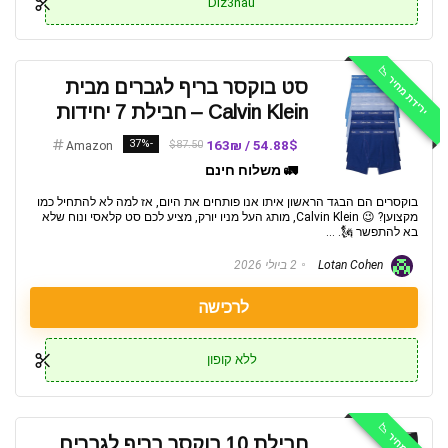
Dlz3nau
ירידת מחיר 📉
סט בוקסר בריף לגברים מבית
Calvin Klein – חבילת 7 יחידות
-37%
54.88$ / 163₪
$87.50
Amazon
🚛 משלוח חינם
בוקסרים הם הבגד הראשון איתו אנו פותחים את היום, אז למה לא להתחיל כמו
מקצוען? 😉 Calvin Klein, מותג העל מניו יורק, מציע לכם סט קלאסי ונוח שלא
בא להתפשר 🗽. ...
Lotan Cohen
2 ביולי 2026
לרכישה
ללא קופון
ירידת מחיר 📉
חבילת 10 בוקסר בריף לגברים