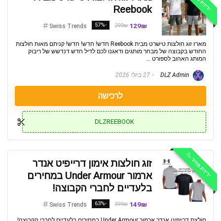
Reebook
-57%
129₪
299₪
Swiss Trends
מארז זוג חולצות טישרט מבית Reebook חדש! חדש! חדש! קניתם מאות חולצות
החודש בקבוצה של מבחר מותגים ודאגנו לכם לדיל חדש דנדשש של ריבוק
המותג האהוב לספורט ...
DLZ Admin
27 ביולי 2026
לרכישה
DLZREEBOOK
ירידת מחיר 📉
זוג חולצות אימון דרייפיט אנדר
ארמור Under Armour במחירים
בלעדיים לחברי הקבוצה!
-63%
149₪
399₪
Swiss Trends
חולצת דרייפיט אנדר ארמור Under Armour במחירים בלעדיים לחברי הקבוצה!