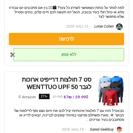
למה לוותר על נוחות כשאפשר לשדרג כל צעד? 🏙️🚶‍♂️ בין אם מתכננים יום עבודה
מלא או טיול רגלי בעיר ובטבע, הנעל הזו תעשה לכם חיים קלים, נוחים וסטייל
שלא מתפשר לצד ...
Lotan Cohen
13 במאי 2026
לרכישה
ללא קופון
סט 7 חולצות דרייפיט ארוכות
לגבר WENTTUO UPF 50
-21%
29.99$ / 87₪
37.99$
Amazon
הבאנדל הזה עם 7 חולצות איכותיות יציל לכם את היום ושם סוף לדילמות של
הבוקר ☀️. מארז משתלם ופרקטי במיוחד קופצים לבריכה, יוצאים לדייג או
מסתובבים בעיר וצריכים ...
Daniel Geekbuy
10 במאי 2026