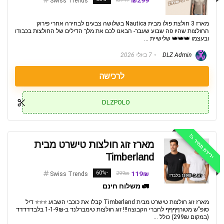
₪299
Swiss Trends
מארז 3 חולצת פולו מבית Nautica בשלושה צבעים לבחירה אחרי פירוק
החולצות שהיו פה שבוע שעבר- הבאנו לכם את מלך הדילים של החולצות בכבודו
ובעצמו 👑👑👑 שלישיית ...
DLZ Admin
7 ביולי 2026
לרכישה
DLZPOLO
ירידת מחיר 📉
מארז זוג חולצות טישרט מבית
Timberland
-60%
119₪
299₪
Swiss Trends
🚛 משלוח חינם
מארז זוג חולצות טישרט מבית Timberland קבלו את כוכבי השבוע ⭐️⭐️⭐️ דיל
סופ"ש מטורףףףף לחברי הקבוצה!!! זוג חולצות טימברלנד ב-1-1-9₪ בלבדדדדד
(במקום 299₪) כולל ...