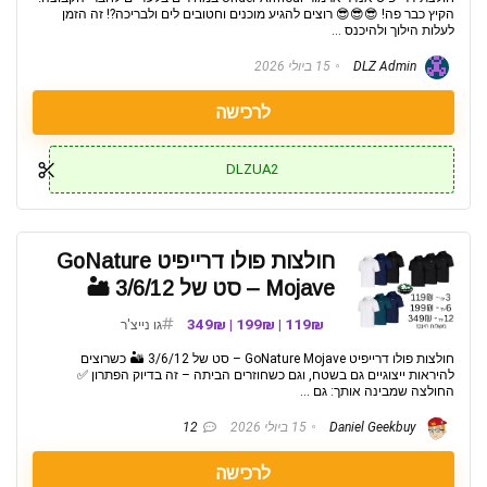
הקיץ כבר פה! 😎😎😎 רוצים להגיע מוכנים וחטובים לים ולבריכה?! זה הזמן
לעלות הילוך ולהיכנס ...
DLZ Admin
15 ביולי 2026
לרכישה
DLZUA2
חולצות פולו דרייפיט GoNature
Mojave – סט של 3/6/12 🏜️
119₪ | 199₪ | 349₪
גו נייצ'ר
חולצות פולו דרייפיט GoNature Mojave – סט של 3/6/12 🏜️ כשרוצים
להיראות ייצוגיים גם בשטח, וגם כשחוזרים הביתה – זה בדיוק הפתרון ✅
החולצה שמבינה אותך: גם ...
Daniel Geekbuy
15 ביולי 2026
12
לרכישה