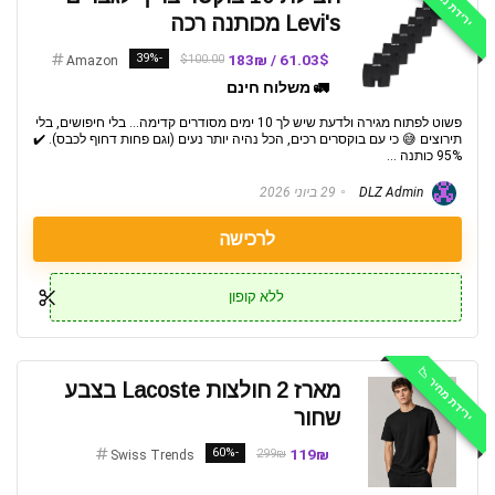
Levi's מכותנה רכה
-39%
61.03$ / 183₪
$100.00
Amazon
🚛 משלוח חינם
פשוט לפתוח מגירה ולדעת שיש לך 10 ימים מסודרים קדימה... בלי חיפושים, בלי
תירוצים 😅 כי עם בוקסרים רכים, הכל נהיה יותר נעים (וגם פחות דחוף לכבס). ✔️
95% כותנה ...
DLZ Admin
29 ביוני 2026
לרכישה
ללא קופון
ירידת מחיר 📉
מארז 2 חולצות Lacoste בצבע
שחור
-60%
119₪
299₪
Swiss Trends