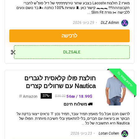
מארז 2 חולצות Lacoste בצבע שחור טירוףףףףף של דיל סופ"ש לחברי
הקבוצההה!!!! 🐊🐊🐊 קישור כאן 🧵 עשויות 100% כותנה 🌬️ בד נושם ונעים
ללבישה ✂️ גזרת Slim Fit ...
DLZ Admin
29 ביוני 2026
לרכישה
DLZSALE
ירידת מחיר 📉
חולצת פולו קלאסית לגברים
Nautica עם שרוולים קצרים
-37%
18.99$ / 56₪
$30.22
Amazon
🚛 משלוח חינם
לרושם חכם אבל בלי מאמץ תמיד עובד, תמיד נכון 👔 נראים ייצוגי בדקה על
הבוקר או ביציאה עם חברים, בלי להתאמץ ובלי חשיבה מיותרת. הפולו של
Nautica היא התשובה של כל ...
Lotan Cohen
23 ביוני 2026