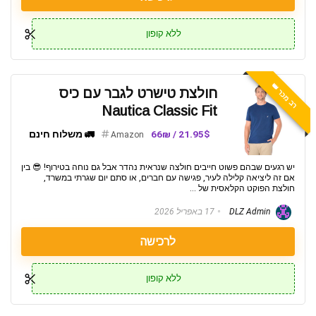
ללא קופון
רב מכר 👑
חולצת טישרט לגבר עם כיס
Nautica Classic Fit
21.95$ / 66₪
🚛 משלוח חינם
Amazon
יש רגעים שבהם פשוט חייבים חולצה שנראית נהדר אבל גם נוחה בטירוף! 😎 בין
אם זה ליציאה קלילה לעיר, פגישה עם חברים, או סתם יום שגרתי במשרד,
חולצת הפוקט הקלאסית של ...
DLZ Admin
17 באפריל 2026
לרכישה
ללא קופון