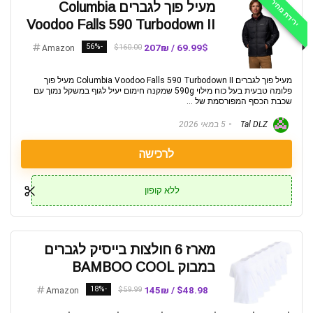
ירידת מחיר 📉
מעיל פוך לגברים Columbia
Voodoo Falls 590 Turbodown II
-56%
69.99$ / 207₪
$160.00
Amazon
מעיל פוך לגברים Columbia Voodoo Falls 590 Turbodown II מעיל פוך
פלומה טבעית בעל כוח מילוי 590g שמקנה חימום יעיל לגוף במשקל נמוך עם
שכבת הכסף המפורסמת של ...
Tal DLZ
5 במאי 2026
לרכישה
ללא קופון
מארז 6 חולצות בייסיק לגברים
במבוק BAMBOO COOL
-18%
$48.98 / 145₪
$59.99
Amazon