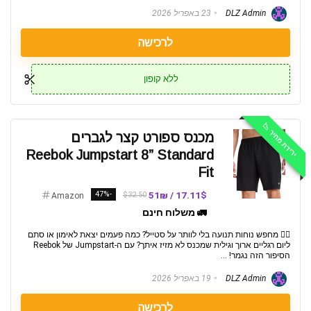
DLZ Admin
23 באפריל 2026
לרכישה
ללא קופון
ירידת מחיר 📉
מכנס ספורט קצר לגברים
Reebok Jumpstart 8” Standard
Fit
-47%
17.11$ / 51₪
$32.50
Amazon
🚛 משלוח חינם
🏃‍♂️ מחפש נוחות תנועה בלי לוותר על סטייל? כמה פעמים יצאת לאימון או סתם
ליום רגליים ארוך וגילית שמכנס לא מזיז איתך? עם ה-Jumpstart של Reebok
הסיפור הזה נגמר! ...
DLZ Admin
19 באפריל 2026
לרכישה