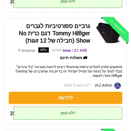
ללא קופון
ירידת מחיר 📉
גרביים ספורטיביות לגברים
Tommy Hilfiger דגם כרית No
Show (חבילה של 12 זוגות)
-40%
21.59$ / 64₪
35.99$
Amazon
🚛 משלוח חינם
מחפשים פתרון לרגליים עייפות ומיוזעות? רוצים ליהנות ממראה "בלי גרביים"
מבלי לוותר על נוחות ועל סטייל יוקרתי? זה בדיוק מה שהגרביים של Tommy
Hilfiger נועדו לעשות ...
DLZ Admin
27 באפריל 2026
לרכישה
ללא קופון