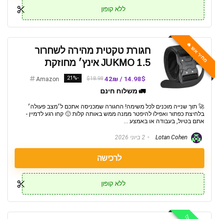
ללא קופון
מחיר אש 🔥
חגורת טקטית מהירה לשחרור
JUKMO 1.5 אינץ׳ מחוזקת
-21%
14.98$ / 42₪
$18.98
Amazon
🚛 משלוח חינם
🚀 תוך שנייה מוכנים לכל משימה! החגורה שמכניסה אתכם ל׳מצב פעולה׳
בלחיצת כפתור ואפילו להיפטר ממנה ממש באותה קלות 🙂 קחו רגע לדמיין -
אתם בטיול, בעבודה או באמצע ...
Lotan Cohen
2 ביוני 2026
לרכישה
ללא קופון