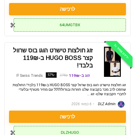
לרכישה
64UMGTBX
ירידת מחיר 📉
זוג חולצות טישרט הוגו בוס שרוול
קצר HUGO BOSS ב-119₪
בלבד!
זוג ב-119₪
-57%
278₪
Swiss Trends
זוג חולצות טישרט הוגו בוס שרוול קצר HUGO BOSS ב-119₪ בלבד! החולצות
שהפכו לרב מכר בקבוצה שלנו חוזרות ובגדוללללל עם מחיר מטורף ובלעדי
לחברי הקבוצה שלנו- זוג ...
DLZ Admin
6 במאי 2026
לרכישה
DLZHUGO