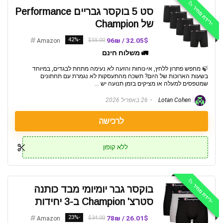
ירידת מחיר 📉
סט 5 בוקסר גבריים Performance
של Champion
-42%
32.05$ / 96₪
$55.00
Amazon
🚛 משלוח חינם
🍃 מחפש פתרון ללחץ, אי-נוחות והזעה לא נעימה מתחת לבגדים, במיוחד
בשעות הארוכות של היום? תשכח מהתעסקות לא נגמרת עם תחתונים
שמטפסים למעלה או מציקים בזמן תנועה יש ...
Lotan Cohen
26 באפריל 2026
לרכישה
ללא קופון
ירידת מחיר 📉
בוקסר גבר יומיומי מבד כותנה
סטרצ' Champion ב-3 יחידות
-23%
26.01$ / 78₪
$34.00
Amazon