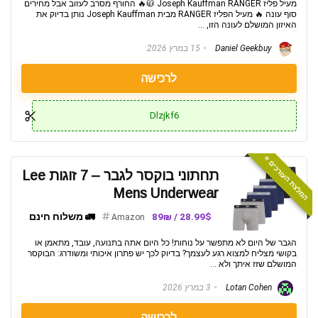
מעיל פליז Joseph Kauffman RANGER 🧥🔥 החורף מסרב לעזוב אבל מחירים
סוף עונה 🔥 מעיל הפליז RANGER מבית Joseph Kauffman נותן בדיוק את
האיזון המושלם לעונה הזו, ...
Daniel Geekbuy
15 במרץ 2026
לרכישה
Dlzjkf6
המלצת העורכים ⭐️
תחתוני בוקסר לגבר – 7 זוגות Lee
Mens Underwear
28.99$ / 89₪
🚛 משלוח חינם
Amazon
הגבר של היום לא מתפשר על נוחות! כל היום אתה בתנועה, עובד, מתאמן או
בקושי מצליח למצוא רגע לעצמך? בדיוק לכך יש פתרון איכותי ומשודרג: הבוקסר
המושלם שזז איתך ולא ...
Lotan Cohen
3 במרץ 2026
לרכישה