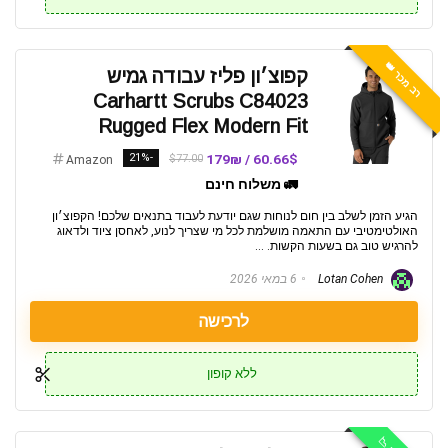
רב מכר 👑
קפוצ׳ון פליז עבודה גמיש
Carhartt Scrubs C84023
Rugged Flex Modern Fit
-21%
60.66$ / 179₪
$77.00
Amazon
🚛 משלוח חינם
הגיע הזמן לשלב בין חום לנוחות שגם יודעת לעבוד בתנאים שלכם! הקפוצ׳ון
האולטימטיבי עם התאמה מושלמת לכל מי שצריך לנוע, לאחסן ציוד ולדאוג
להרגיש טוב גם בשעות הקשות. ...
Lotan Cohen
6 במאי 2026
לרכישה
ללא קופון