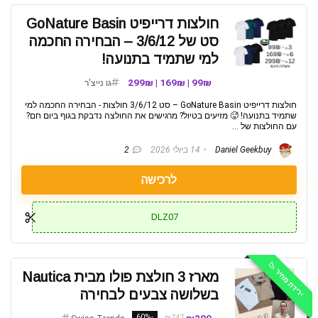
חולצות דרייפיט GoNature Basin
סט של 3/6/12 – הבחירה החכמה
למי שתמיד בתנועה!
99₪ | 169₪ | 299₪
גו נייצ'ר
חולצות דרייפיט GoNature Basin – סט 3/6/12 חולצות - הבחירה החכמה למי
שתמיד בתנועה! 🥵 מזיעים בטיול? מרגישים את החולצה נדבקת בגוף ביום חם?
עם החולצות של ...
Daniel Geekbuy
14 ביולי 2026
2
לרכישה
DLZ07
ירידת מחיר 📉
מארז 3 חולצת פולו מבית Nautica
בשלושה צבעים לבחירה
-60%
₪747