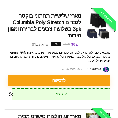
ירידת מחיר 📉
מארז שלישיית תחתוני בוקסר
לגברים Columbia Poly Stretch
3pk בשלושה צבעים לבחירה ומגוון
מידות
-47%
89₪
169₪
LastPrice
מכנסיים כבר לא יפריעו לכם, גם כשהיום ממש ארוך או בזמן אימון 💪🖤 תחתוני
בוקסר לגברים של קולומביה במארז של שלושה - משלבים נוחות אמיתית עם בד
גמיש וקליל. ✔️ ...
DLZ Admin
29 ביולי 2026
לרכישה
ADIDLZ
ירידת מחיר 📉
מארז זוג חולצות טישרט מבית