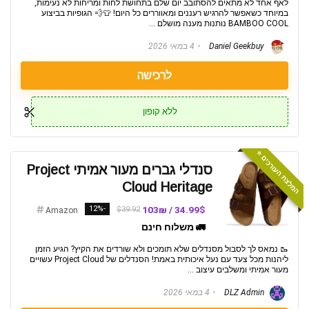
לאף אחד לא מתאים להסתובב יום שלם בתחושת לחות ומריחות לא נעימות,
במיוחד כשאפשר להרגיש רעננים ומאווררים כל היום! 👕💨 הגופיות בביצוע
BAMBOO COOL נותנות מענה מושלם ...
Daniel Geekbuy
4 במאי 2026
לרכישה
ללא קופון
המלצת העורכים ⭐️
סנדלי גברים מעור אמיתי Project
Cloud Heritage
-12%
34.99$ / 103₪
$39.92
Amazon
🚛 משלוח חינם
🥾 נמאס לך לסבול מסנדלים שלא תומכים ולא שורדים את הקיץ? הגיע הזמן
ליהנות מכל צעד עם נעל איכותית באמת! הסנדלים של Project Cloud עשויים
מעור אמיתי ומשלבים עיצוב ...
DLZ Admin
4 במאי 2026