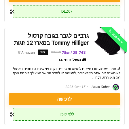
DLZ07
ירידת מחיר 📉
גרביים לגבר בגובה קרסול
Tommy Hilfiger במארז 12 זוגות
-36%
25.74$ / 78₪
$39.99
Amazon
🚛 משלוח חינם
🧦 תמיד יש רגע שבו חייבים למצוא זוג גרביים נקי ורצוי שיהיו גם נוחים באמת!
לא משנה אם אתה רץ לעבודה, לפגישה או לחדר הכושר מגיע לך ליהנות מכף
רגל מאווררת, רכה ...
Lotan Cohen
15 ביולי 2026
לרכישה
ללא קופון