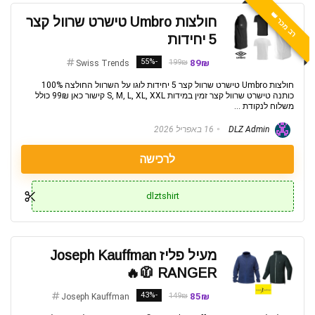
רב מכר 👑
חולצות Umbro טישרט שרוול קצר
5 יחידות
-55%
89₪
199₪
Swiss Trends
חולצות Umbro טישרט שרוול קצר 5 יחידות לוגו על השרוול החולצה 100%
כותנה טישרט שרוול קצר זמין במידות S, M, L, XL, XXL קישור כאן 99₪ כולל
משלוח לנקודת ...
DLZ Admin
16 באפריל 2026
לרכישה
dlztshirt
מעיל פליז Joseph Kauffman
RANGER 🧥🔥
-43%
85₪
149₪
Joseph Kauffman