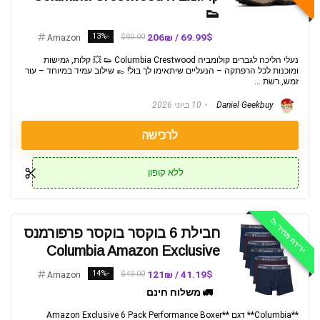
👟
-13%
69.99$ / 206₪
$80.00
Amazon
נעלי הליכה לגברים קולומביה Columbia Crestwood 👟 💥 קלות, גמישות
ומוכנות לכל הרפתקה – הנעליים שיתאימו לך בול! 👞 שילוב עמיד במיוחד – עור
זמש, רשת ...
Daniel Geekbuy
10 ביוני 2026
לרכישה
ללא קופון
ירידת מחיר 📉
חבילת 6 בוקסר בוקסר פרפורמנס
Columbia Amazon Exclusive
-14%
41.19$ / 121₪
$48.00
Amazon
🚛 משלוח חינם
**Columbia** דגם **Amazon Exclusive 6 Pack Performance Boxer