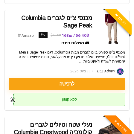
רב מכר 👑
מכנסי צ'ינו לגברים Columbia
Sage Peak
-6%
56.40$ / 168₪
$60.00
Amazon
🚛 משלוח חינם
מכנסי צ'ינו ספורטיביים לגברים מבית Columbia, דגם Men's Sage Peak
Chino Pant, מציעים שילוב מדויק בין מראה קלאסי, נוחות יומיומית והגנה
שימושית לשגרה ולאקטיביות. ...
DLZ Admin
11 ביוני 2026
לרכישה
ללא קופון
מחיר אש 🔥
נעלי שטח וטיולים לגברים
קולומביה Columbia Crestwood