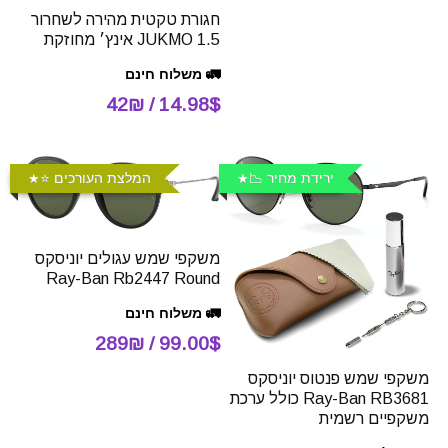
חגורת טקטית מהירה לשחרור
JUKMO 1.5 אינץ׳ מחוזקת
🚛 משלוח חינם
14.98$ / 42₪
ירידת מחיר 📉
המלצת העורכים ⭐️
משקפי שמש עגולים יוניסקס
Ray-Ban Rb2447 Round
🚛 משלוח חינם
99.00$ / 289₪
משקפי שמש פנטוס יוניסקס
Ray-Ban RB3681 כולל ערכת
משקפיים רשמית