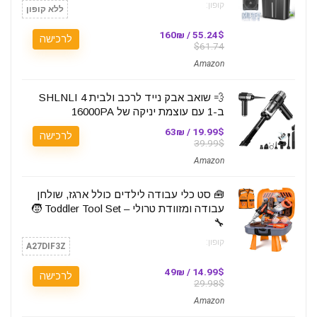
קופון:
ללא קופון
55.24$ / 160₪
לרכישה
$61.74
Amazon
💨 שואב אבק נייד לרכב ולבית SHLNLI 4
ב-1 עם עוצמת יניקה של 16000PA
19.99$ / 63₪
לרכישה
39.99$
Amazon
🧰 סט כלי עבודה לילדים כולל ארגז, שולחן
עבודה ומזוודת טרולי – Toddler Tool Set 🧒
🔧
קופון:
A27DIF3Z
14.99$ / 49₪
לרכישה
29.98$
Amazon