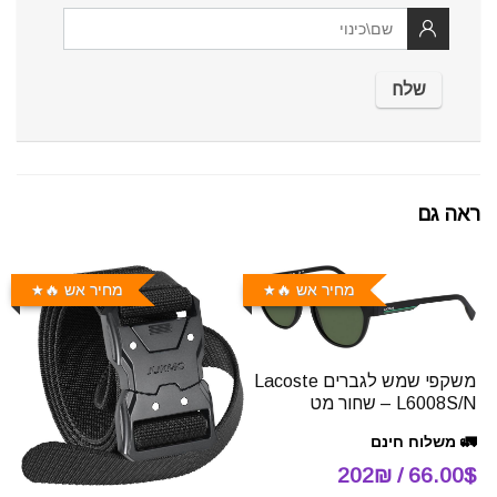
ראה גם
מחיר אש 🔥
מחיר אש 🔥
משקפי שמש לגברים Lacoste
L6008S/N – שחור מט
🚛 משלוח חינם
66.00$ / 202₪