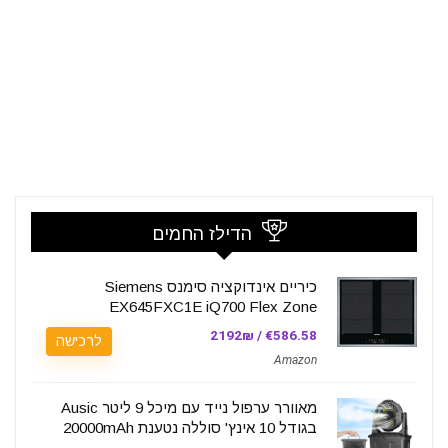
הדילז החמים
כיריים אינדוקציה סימנס Siemens
EX645FXC1E iQ700 Flex Zone
€586.58 / 2192₪
לרכישה
Amazon
מאוורר ערפול נייד עם מיכל 9 ליטר Ausic
בגודל 10 אינץ' סוללה נטענת 20000mAh