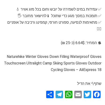
✅ עמידות במים לשמירה על יובש וחום בכל מזג אוויר 💧
✅ תומכות במסך מגע כדי שתוכל 📱להישאר מחובר 🖐️
✅ מתאימות לנסיעה, ספורט חורפי, קמפינג ורכיבה על אופניים
🚵‍♂️
💲 המחיר: 6.64$ (כ-25 ₪)
Naturehike Winter Gloves Down Filling Waterproof Gloves
Touchscreen Ultralight Camp Skiing Sports Gloves Outdoor
Cycling Gloves – AliExpress 18
שתף\י את הדיל
S
T
W
E
T
F
h
el
h
m
wi
a