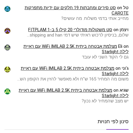
טל
on
סט סירים ומחבתות 19 חלקים עם ידיות מתפרקות
CAROTE
מחייב אותי בדמי משלוח. מה עושים?
ויצמן
on
סט משקולות מודולרי 20 קילו 5 ב-1 FITPLAM
שלום, בניסיון לרכוש ראיתי שיש דמי shipping and han…
on
Eli
מצלמת אבטחה ביתית WiFi IMILAB 2.5K עם ראיית
לילה Starlight
גם לי הקוד השני לא עובד
ג'וני
on
מצלמת אבטחה ביתית WiFi IMILAB 2.5K עם ראיית
לילה Starlight
משום מה המחיר 165 ש"ח ולא מאפשר להזין את הקופון הש…
שגיא
on
מצלמת אבטחה ביתית WiFi IMILAB 2.5K עם ראיית
לילה Starlight
יש מצב שהמחיר לא נכון?
סינון לפי חנויות