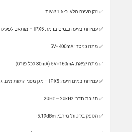
✅️ זמן טעינה מלא: כ-1.5 שעות.
✅️ עמידות בזיעה ובמים ברמת IPX5 – מותאם לפעילות ספורטיבית בשטח או באולם (יש לבדוק את דגם המדויק).
✅️ מתח כניסה: 5V=400mA.
✅️ מתח יציאה: 5V=160mA (80mA לכל פורט).
✅️ עמידות במים וזיעה: IPX5 – מגן מפני התזות מים, גשם או זיעה.
✅️ תגובת תדר: 20Hz – 20kHz
✅️ הספק בלוטות' מירבי: ‎-5.19dBm