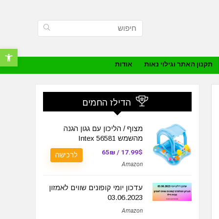
פתח סרגל נ
תקנון האתר וגילוי נאות
אודות
הדילז החמים
מצוף / הליכון עם גגון הגנה
מהשמש Intex 56581
17.99$ / 65₪
לרכישה
Amazon
עדכון יומי קופונים שווים לאמזון
03.06.2023
Amazon