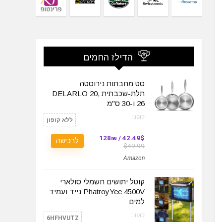
הדילז החמים
סט מחבתות נירוסטה
תלת-שכבתית DELARLO 20,
26 ו-30 ס"מ
קופון:
ללא קופון
42.49$ / 128₪
לרכישה
$49.99
Amazon
קוטל יתושים חשמלי סולארי
PhatroyYee 4500V נייד ועמיד
למים
קופון:
6HFHVUTZ