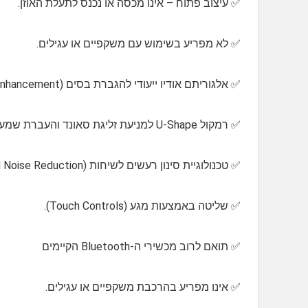
✅️ עיצוב פתוח – אינו מכסה או נכנס לתעלת האוזן.
✅️ לא מפריע בשימוש עם משקפיים או עגילים.
✅️ אלגוריתם אודיו ייעודי להגברת בסים (Adaptive Bass Enhancement).
✅️ רמקול U-Shape למניעת זליגת סאונד והעברת שמע ישירה וברורה.
✅️ טכנולוגיית סינון רעשים לשיחות (Dual Mic Beamforming + DNN Noise Reduction).
✅️ שליטה באמצעות מגע (Touch Controls).
✅️ תואם לרוב מכשירי ה-Bluetooth הקיימים
✅️ אינו מפריע בהרכבת משקפיים או עגילים.