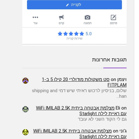
תגובות אחרונות
ויצמן
on
סט משקולות מודולרי 20 קילו 5 ב-1
FITPLAM
שלום, בניסיון לרכוש ראיתי שיש דמי shipping and
han…
on
Eli
מצלמת אבטחה ביתית WiFi IMILAB 2.5K
עם ראיית לילה Starlight
גם לי הקוד השני לא עובד
ג'וני
on
מצלמת אבטחה ביתית WiFi IMILAB 2.5K
עם ראיית לילה Starlight