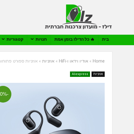
בית
🔥 כל הדילז בזמן אמת
חנויות
קטגוריות
Home
»
אודיו וידאו ו-HiFi
»
אוזניות
»
אוזניות ספורט פתוחות בהולכת צליל באוויר
אוזניות
Aliexpress
-60%