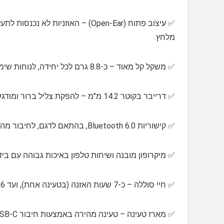
✅️ עיצוב פתוח (Open-Ear) – האוזני
מלחץ.
✅️ משקל קל מאוד – כ-8.8 גרם לכל יחידה, לנוחות שימוש ממושך ללא עייפות.
✅️ דרייבר בקוטר 14.2 מ"מ – להפקת צליל ברור ומודגש, מתאים להאזנה למוסיקה ולשיחות.
✅️ קישוריות Bluetooth 6.0, בהתאם לדגם, לחיבור מהיר ויציב לטווח גדול.
✅️ מיקרופון מובנה ושיחות טלפון באיכות גבוהה עם בידוד ר
✅️ חיי סוללה – כ-7 שעות האזנה (בטעינה אחת), ועד 36 שעות שימוש כולל מארז הטעינה (נתון מעוגל לפי דגמים דומים).
✅️ מארז טעינה – טעינה מהירה באמצעות חיבור USB-C.