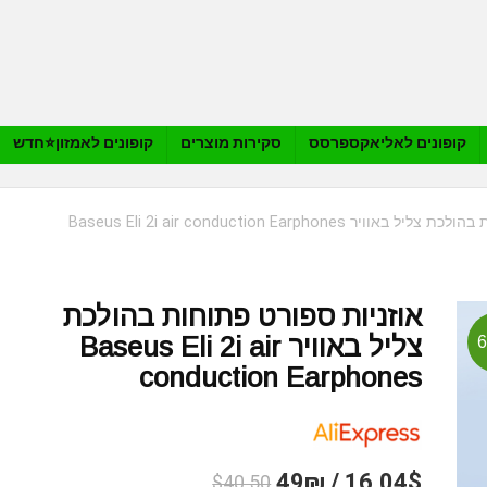
קופונים לאליאקספרסס
סקירות מוצרים
קופונים לאמזון⭐️חדש
 Baseus Eli 2i air conduction Earphones
אוזניות ספורט פתוחות בהולכת
צליל באוויר Baseus Eli 2i air
conduction Earphones
16.04$ / 49₪
$40.50