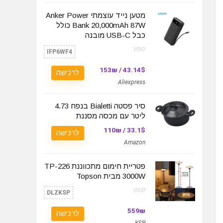
מטען נייד עוצמתי Anker Power
Bank 20,000mAh 87W כולל
כבל USB-C מובנה
קופון:
IFP6WF4
43.14$ / 153₪
לרכישה
Aliexpress
סיר פסטה Bialetti בנפח 4.73
ליטר עם מכסה מסננת
33.1$ / 110₪
לרכישה
Amazon
פטריית חימום מתכווננת TP-226
3000W מבית Topson
קופון:
DLZKSP
559₪
לרכישה