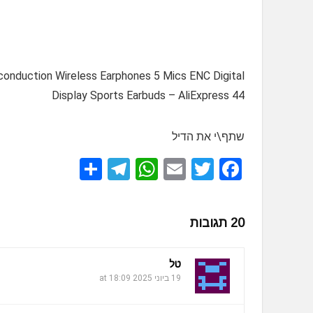
 conduction Wireless Earphones 5 Mics ENC Digital
Display Sports Earbuds – AliExpress 44
שתף\י את הדיל
S
T
W
E
T
F
h
el
h
m
wi
a
ar
e
at
ail
tt
ce
20 תגובות
e
gr
s
er
b
a
A
o
טל
m
p
o
19 ביוני 2025 at 18:09
p
k