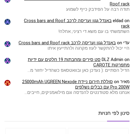
Roof rack
תודה רבה על הפידבק כייף לשמוע
on
eldad
באנדל גגון ועריסה לרכב Cross bars and Roof
rack
השתמשתי בו עם משא די רציני, אחלה!
עדי
on
באנדל גגון ועריסה לרכב Cross bars and Roof rack
היי יכול להתקשר לעוז מקרגה ולהתייעץ איתו
on
DLZ Admin
סט סירים ומחבתות 19 חלקים עם ידיות
מתפרקות CAROTE
הדיל הסתיים :( ️נעדכן כאן ובוואטסאפ כשהדיל יחזור מ…
מאיר
on
סוללת חירום ניידת 25000mAh UGREEN Nexode
Pro 200W עם כבלים נשלפים
אנחנו מלא סטודנטים להנדסה וגם מילואמניקים, חייבים…
סינון לפי חנויות