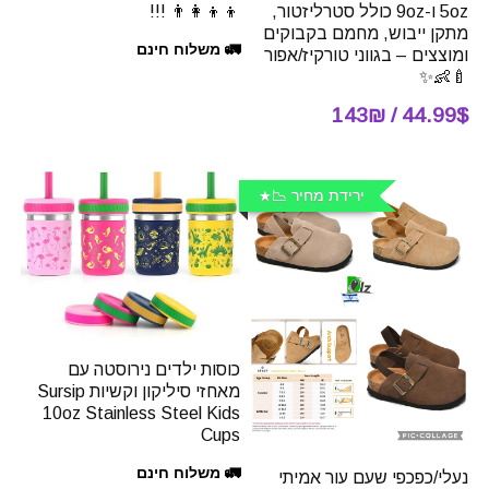
5oz ו-9oz כולל סטרליזטור,
👨‍👩‍👦‍👦 !!!
מתקן ייבוש, מחמם בקבוקים
🚛 משלוח חינם
ומוצצים – בגווני טורקיז/אפור
🍼👶✨
44.99$ / 143₪
ירידת מחיר 📉
כוסות ילדים נירוסטה עם
מאחזי סיליקון וקשיות Sursip
10oz Stainless Steel Kids
Cups
🚛 משלוח חינם
נעלי/כפכפי שעם עור אמיתי