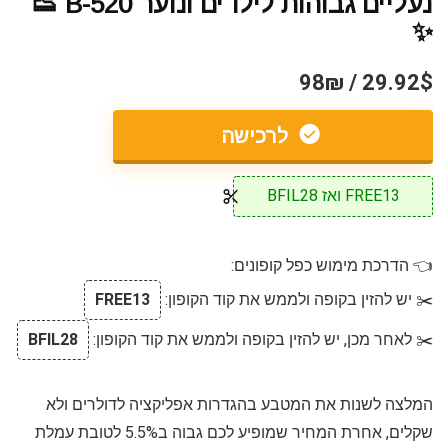
נעליים גבוהות לילדים ונוער B-520 👟
✨
29.92$ / 98₪
לרכישה
FREE13 ואז BFIL28
👈 הדרכת מימוש כפל קופונים:
✂️ יש להזין בקופה ולממש את קוד הקופון:
FREE13
✂️ לאחר מכן, יש להזין בקופה ולממש את קוד הקופון:
BFIL28
המלצה לשנות את המטבע בהגדרות אפליקציה לדולרים ולא
שקלים, אחרת המחיר שמופיע לכם גבוה ב5.5% לטובת עמלת