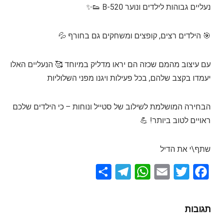
נעליים גבוהות לילדים ונוער B-520 👟✨
🎯 הילדים רצים, קופצים ומשחקים גם בחורף 💦
עם עיצוב מהמם שכזה הם יראו מדליק במיוחד 🥰 הנעליים האלו
יעמדו בקצב שלהם, בכל פעילות ויגנו מפני השלוליות
הבחירה המושלמת לשילוב של סטייל ונוחות – כי הילדים שלכם
ראויים לטוב ביותר! 💪
שתף\י את הדיל
S
T
W
E
T
F
h
el
h
m
wi
a
ar
e
at
ail
tt
ce
תגובות