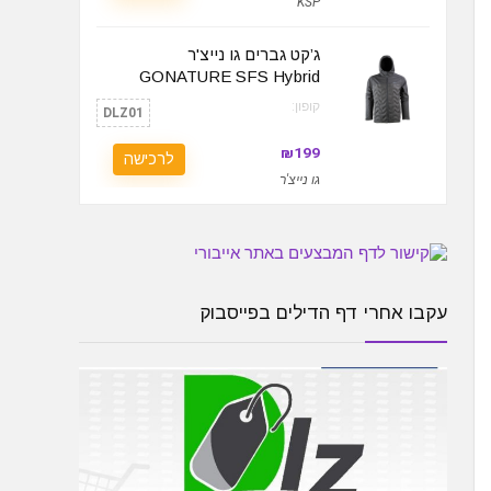
KSP
ג’קט גברים גו נייצ'ר
GONATURE SFS Hybrid
קופון:
DLZ01
₪199
לרכישה
גו נייצ'ר
עקבו אחרי דף הדילים בפייסבוק