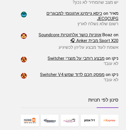
יש מצב שהמחיר לא נכון?
מאיר
on
כיסא גיימינג ארגונומי למבוגרים
JECQCUPG
רשום שלא נשלח לארץ
on
Boaz
אוזניות כושר אלחוטיות Soundcore
Sport X20 מבית Anker 🎧
אשמח לעוד מבצע עליהן לכשיגיע
ניקו
on
מבצע רוחבי על מוצרי Switcher
לא עובד
ניקו
on
מפסק חכם לדוד שמש Switcher V4
לא עובד
סינון לפי חנויות