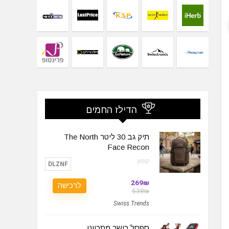
הדילז החמים
תיק גב 30 ליטר The North
Face Recon
קופון:
DLZNF
269₪
לרכישה
538₪
Swiss Trends
ספסל כושר מתכוונן