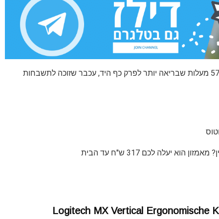
עכבר אלחוטי ארגונומי של לוג'יטק עם אחיזה אנכית ב-57 מעלות שבריאה יותר לפרק כף היד, עכבר שזוכה לתשבחות
Logitech MX Vertical Ergonomische K