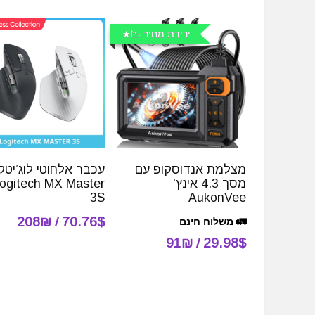
ירידת מחיר 📉
מצלמת אנדוסקופ עם
עכבר אלחוטי לוג’יטק
מסך 4.3 אינץ'
ogitech MX Master
3S
AukonVee
70.76$ / 208₪
🚛 משלוח חינם
29.98$ / 91₪