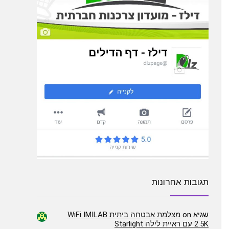
תגובות אחרונות
שגיא
on
מצלמת אבטחה ביתית WiFi IMILAB
2.5K עם ראיית לילה Starlight