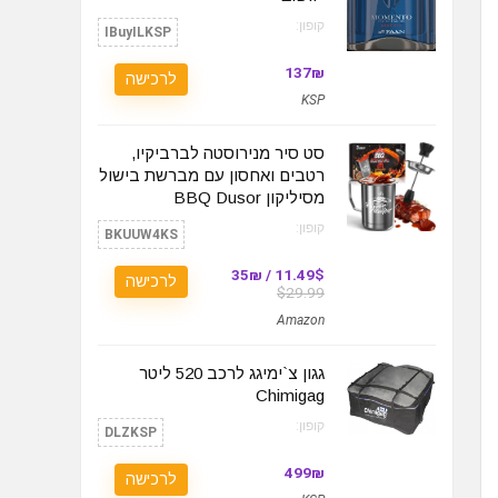
קופון:
IBuyILKSP
137₪
לרכישה
KSP
סט סיר מנירוסטה לברביקיו,
רטבים ואחסון עם מברשת בישול
מסיליקון BBQ Dusor
קופון:
BKUUW4KS
11.49$ / 35₪
לרכישה
$29.99
Amazon
גגון צ`ימיגג לרכב 520 ליטר
Chimigag
קופון:
DLZKSP
499₪
לרכישה