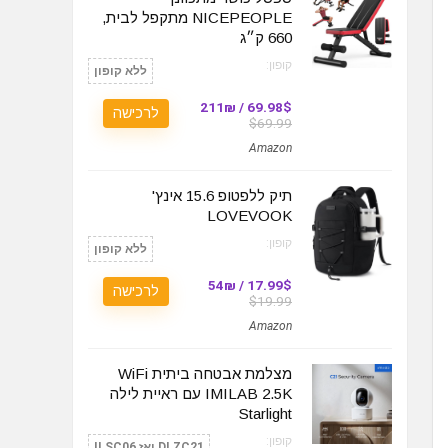
NICEPEOPLE מתקפל לבית,
660 ק״ג
קופון:
ללא קופון
69.98$ / 211₪
לרכישה
$69.99
Amazon
תיק ללפטופ 15.6 אינץ'
LOVEVOOK
קופון:
ללא קופון
17.99$ / 54₪
לרכישה
$19.99
Amazon
מצלמת אבטחה ביתית WiFi
IMILAB 2.5K עם ראיית לילה
Starlight
קופון:
DLZC21 ואז ILSC06