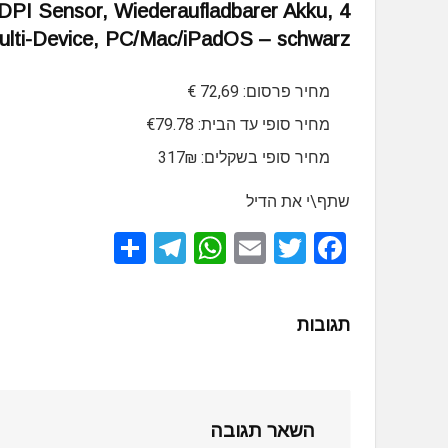
DPI Sensor, Wiederaufladbarer Akku, 4
ulti-Device, PC/Mac/iPadOS – schwarz
מחיר פרסום: 72,69 €
מחיר סופי עד הבית: €79.78
מחיר סופי בשקלים: 317₪
שתף\י את הדיל
S
T
W
E
T
F
h
el
h
m
wi
a
ar
e
at
ail
tt
ce
תגובות
e
gr
s
er
b
a
A
o
m
p
o
השאר תגובה
p
k