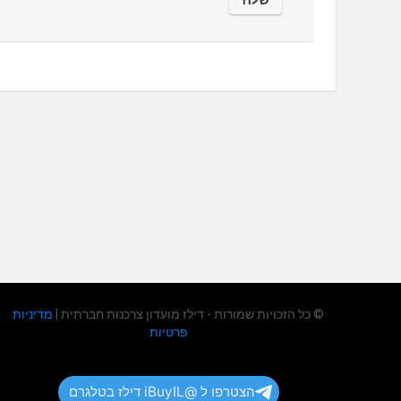
© כל הזכויות שמורות - דילז מועדון צרכנות חברתית |
מדיניות
פרטיות
הצטרפו ל @iBuyIL דילז בטלגרם