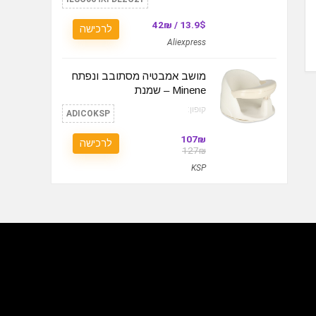
13.9$ / 42₪
לרכישה
Aliexpress
מושב אמבטיה מסתובב ונפתח
Minene – שמנת
קופון:
ADICOKSP
107₪
לרכישה
127₪
KSP