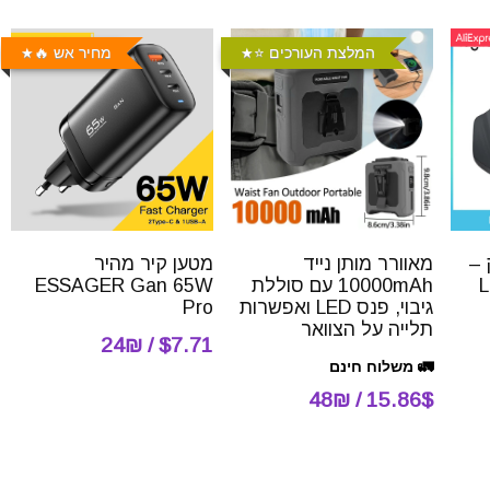
המלצת העורכים ⭐️
מחיר אש 🔥
 –
מאוורר מותן נייד
מטען קיר מהיר
L
10000mAh עם סוללת
ESSAGER Gan 65W
גיבוי, פנס LED ואפשרות
Pro
תלייה על הצוואר
$7.71 / 24₪
🚛 משלוח חינם
15.86$ / 48₪