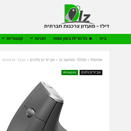
בית
🔥 כל הדילז בזמן אמת
חנויות
קטגוריות
Home
»
סלולר ומחשבים
»
אביזרים נלווים
»
עכבר ארגונומי – ch MX Ergo Vertical Advanced
אביזרים נלווים
Amazon