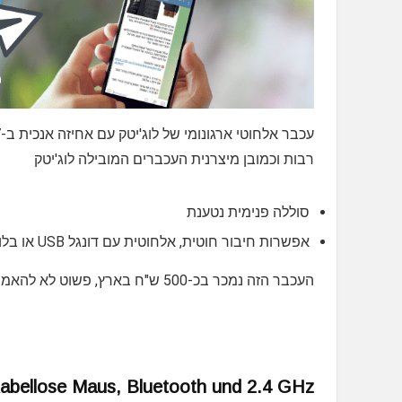
רבות וכמובן מיצרנית העכברים המובילה לוג'יטק
סוללה פנימית נטענת
אפשרות חיבור חוטית, אלחוטית עם דונגל USB או בלוטוס
העכבר הזה נמכר בכ-500 ש"ח בארץ, פשוט לא להאמין? מאמזון הוא יעלה לכם 317 ש"ח עד הבית
abellose Maus, Bluetooth und 2.4 GHz