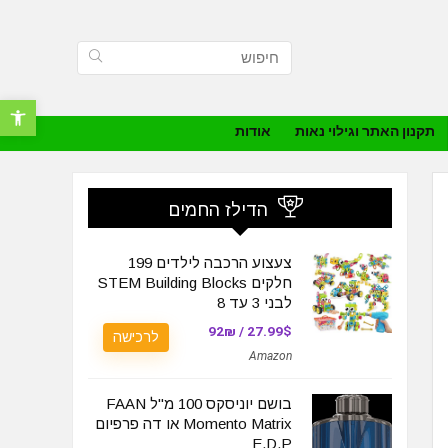
פתח סרגל נ
תקנון האתר וגילוי נאות
אודות
הדילז החמים
צעצוע הרכבה לילדים 199
חלקים STEM Building Blocks
לבני 3 עד 8
27.99$ / 92₪
לרכישה
Amazon
בושם יוניסקס 100 מ"ל FAAN
Momento Matrix או דה פרפיום‏
E.D.P