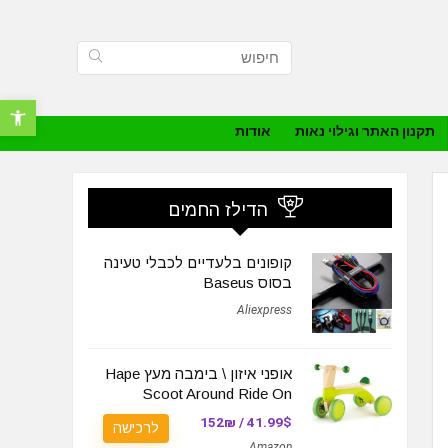
פתח סרגל נ
תקנון האתר וגילוי נאות
אודות
הדילז החמים
קופונים בלעדיים לכבלי טעינה
בסוס Baseus
Aliexpress
אופני איזון \ בימבה מעץ Hape
Scoot Around Ride On
41.99$ / 152₪
לרכישה
Amazon