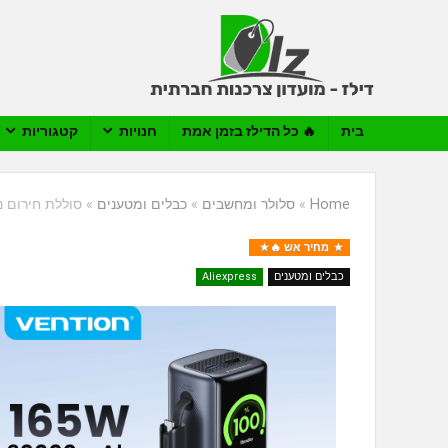
בית
🔥 כל הדילז בזמן אמת
חנויות
קטגוריות
Home
»
סלולר ומחשבים
»
כבלים ומטענים
»
סוללת חירום ניידת 165W Vention 20000mAh עם טעינה 
מחיר אש 🔥
כבלים ומטענים
Aliexpress