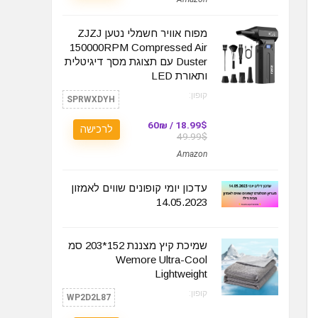
מפוח אוויר חשמלי נטען ZJZJ
150000RPM Compressed Air
Duster עם תצוגת מסך דיגיטלית
ותאורת LED
קופון:
SPRWXDYH
18.99$ / 60₪
לרכישה
49.99$
Amazon
עדכון יומי קופונים שווים לאמזון
14.05.2023
שמיכת קיץ מצננת 152*203 סמ
Wemore Ultra-Cool
Lightweight
קופון:
WP2D2L87