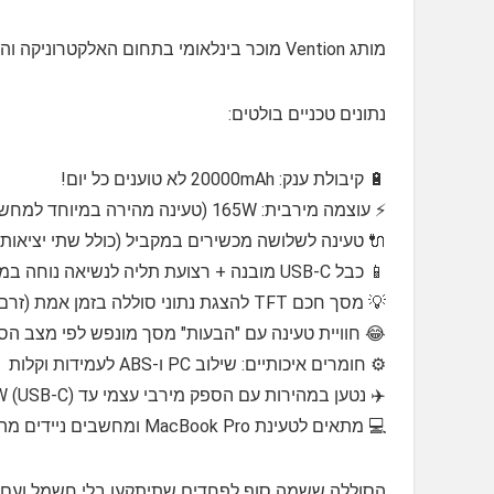
מותג Vention מוכר בינלאומי בתחום האלקטרוניקה והטעינה אמינות וטכנולוגיה שמדברות תכל'ס! 🌍🔋
נתונים טכניים בולטים:
🔋 קיבולת ענק: 20000mAh לא טוענים כל יום!
⚡ עוצמה מירבית: 165W (טעינה מהירה במיוחד למחשבים ניידים, טלפונים, טאבלטים ועוד)
🔌 טעינה לשלושה מכשירים במקביל (כולל שתי יציאות USB-C בתפוקה גבוהה ו-USB-A)
📱 כבל USB-C מובנה + רצועת תליה לנשיאה נוחה במיוחד
💡 מסך חכם TFT להצגת נתוני סוללה בזמן אמת (זרם, מתח, אחוזי סוללה, חיווי טעינה)
😂 חוויית טעינה עם "הבעות" מסך מונפש לפי מצב הס
⚙️ חומרים איכותיים: שילוב PC ו-ABS לעמידות וקלות
✈️ נטען במהירות עם הספק מירבי עצמי עד 65W (USB-C)
💻 מתאים לטעינת MacBook Pro ומחשבים ניידים מהירים במיוחד
הסוללה ששמה סוף לפחדים שתיתקעו בלי חשמל ועם חיו