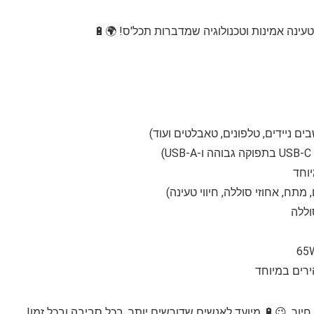
וללה
ך. 😉🔋 מיועד לאנשים שדורשים יותר, בכל סביבה ובכל זמן!