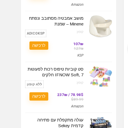
Amazon
מושב אמבטיה מסתובב ונפתח
Minene – שמנת
קופון:
ADICOKSP
107₪
לרכישה
127₪
KSP
סט קוביות טיפוס רכות לפעוטות
IFNOW Soft, 7 חלקים
קופון:
ללא קופון
78.98$ / 237₪
לרכישה
$89.99
Amazon
עגלה מתקפלת עם פתיחה
קדמית Sekey