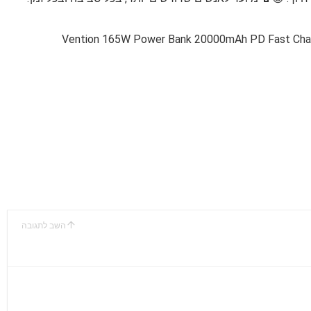
【CCC Certification】Vention 165W Power Bank 20000mAh PD Fas
השב לתגובה