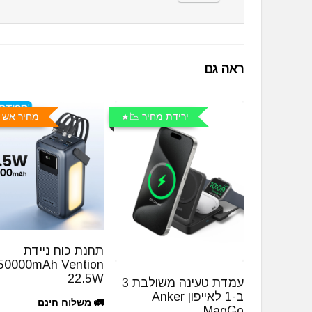
ראה גם
ירידת מחיר 📉
מחיר אש 
תחנת כוח ניידת
50000mAh Vention
22.5W
עמדת טעינה משולבת 3
ב-1 לאייפון Anker
🚛 משלוח חינם
MagGo