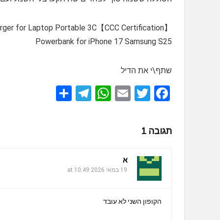
t Charger for Laptop Portable 3C
Powerbank for iPhone 17 Samsung S25
שתף\י את הדיל
S
T
W
E
T
F
h
el
h
m
wi
a
ar
e
at
ail
tt
ce
תגובה 1
e
gr
s
er
b
a
A
o
א
m
p
o
19 במאי 2026 at 10:49
p
k
הקופון השני לא עובד