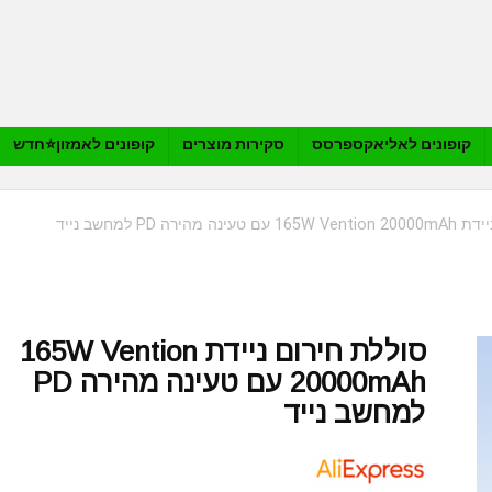
קופונים לאליאקספרסס
סקירות מוצרים
קופונים לאמזון⭐️חדש
מהירה PD למחשב נייד
סוללת חירום ניידת 165W Vention
20000mAh עם טעינה מהירה PD
למחשב נייד