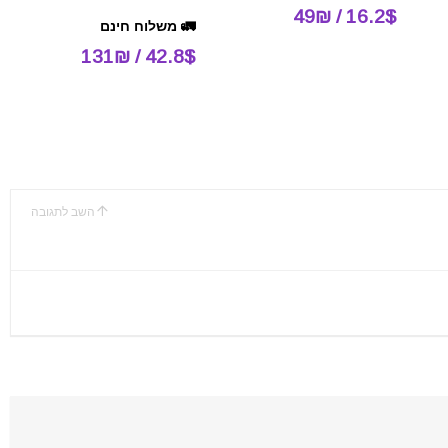
16.2$ / 49₪
🚛 משלוח חינם
42.8$ / 131₪
השב לתגובה