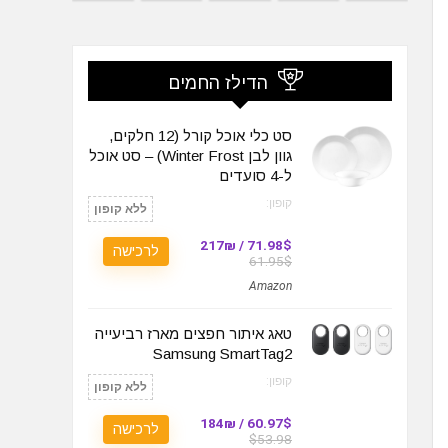
הדילז החמים
סט כלי אוכל קורל (12 חלקים,
גוון לבן Winter Frost) – סט אוכל
ל-4 סועדים
קופון:
ללא קופון
71.98$ / 217₪
לרכישה
61.95$
Amazon
טאג איתור חפצים מארז רביעייה
Samsung SmartTag2
קופון:
ללא קופון
60.97$ / 184₪
לרכישה
$53.98