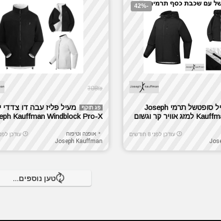
-42%
308₪
מעיל סופטשל תרמי Joseph
מעיל פליז עבה דו צדדי י
פג תוקף
אוויר קר וגשום
eph Kauffman Windblock Pro-X
אופנה וטיפוח
עודכן לפני 8 חודשים
עודכן לפני 8 חודש
Joseph Kauffman
Jos
טען נוספים...