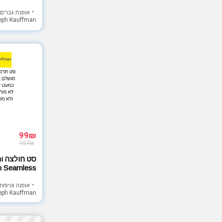
הקבוצה
אופנת גברים
eph Kauffman
99₪
157₪
סט חולצה ו
fman Seamless
אופנה וטיפוח
eph Kauffman