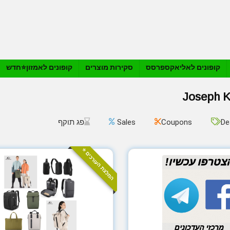
קופונים לאליאקספרסס
סקירות מוצרים
קופונים לאמזון⭐️חדש
Joseph 
De
Coupons
Sales
פג תוקף
המלצת העורכים ⭐️