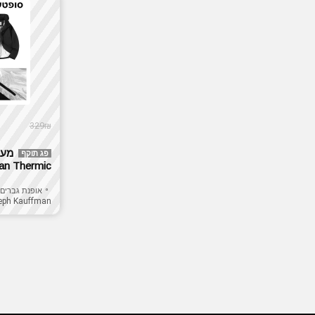
329₪
פג תוקף
Kauffman Thermic למזג 
אופנת גברים
eph Kauffman