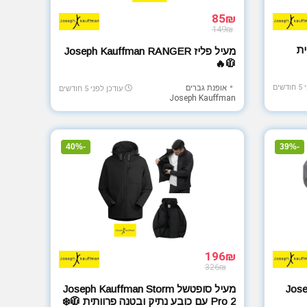
85₪
149₪
Kingson מבית
מעיל פליז Joseph Kauffman RANGER
🧥🔥
ים
אופנת גברים
עודכן לפני 5 חודשים
Joseph Kauffman
-40%
-39%
196₪
326₪
ג Panther מבית Joseph
מעיל סופטשל Joseph Kauffman Storm
Pro 2 עם כובע נתיק ובטנה פרוותית 🧥❄️