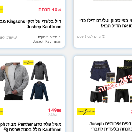
40% הנחה
! בפייסבוק וטלגרם דילז כדי
דיל בלעדי על תיקי s
 את הדיל הבא!
Joshep Kauffman
עודכן לפני 6 שנים
תיקים וארנקים
עודכן לפני 5 חודש
Joseph Kauffman
149₪
243₪
בוקסרים מנדפים איכותיים Joseph
מעיל פליז סרו
Kauffm בהנחה בלעדית לחברי
Kauffman כולל בטנת שרפה 🐆