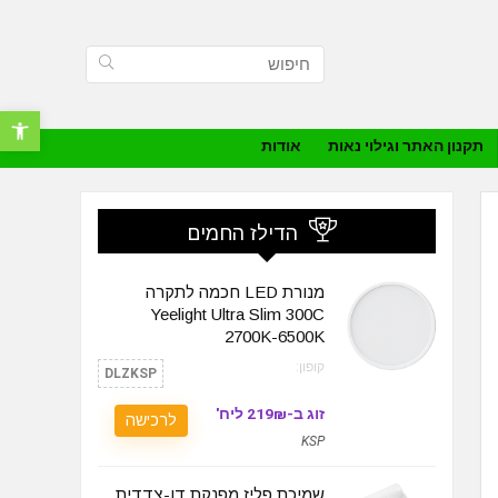
פתח סרגל נ
תקנון האתר וגילוי נאות
אודות
הדילז החמים
מנורת LED חכמה לתקרה
Yeelight Ultra Slim 300C
2700K-6500K
קופון:
DLZKSP
זוג ב-219₪ ליח'
לרכישה
KSP
שמיכת פליז מפנקת דו-צדדית