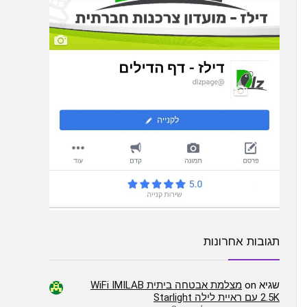
תגובות אחרונות
שגיא
on
מצלמת אבטחה ביתית WiFi IMILAB
2.5K עם ראיית לילה Starlight