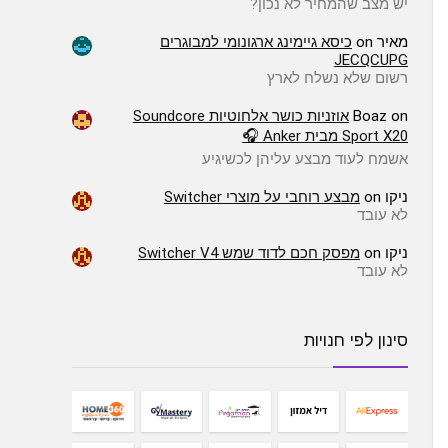
יש מצב שהמחיר לא נכון?
מאיר
on
כיסא גיימינג ארגונומי למבוגרים
JECQCUPG
רשום שלא נשלח לארץ
on
Boaz
אוזניות כושר אלחוטיות Soundcore
Sport X20 מבית Anker 🎧
אשמח לעוד מבצע עליהן לכשיגיע
ניקו
on
מבצע רוחבי על מוצרי Switcher
לא עובד
ניקו
on
מפסק חכם לדוד שמש Switcher V4
לא עובד
סינון לפי חנויות