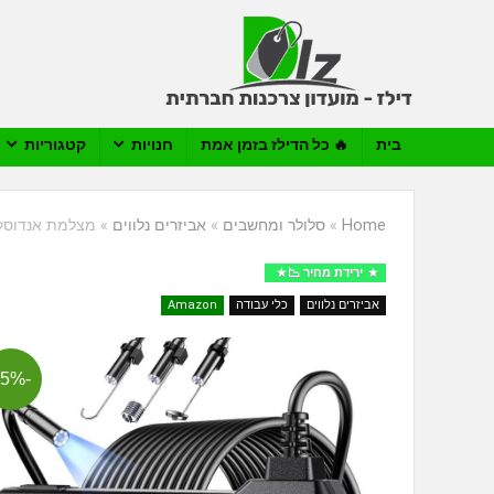
בית
🔥 כל הדילז בזמן אמת
חנויות
קטגוריות
Home
»
סלולר ומחשבים
»
אביזרים נלווים
»
מצלמת אנדוסקופ עם מסך 
ירידת מחיר 📉
אביזרים נלווים
כלי עבודה
Amazon
-25%