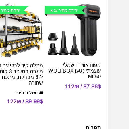
ירידת מחיר 📉
ירידת מחיר 
מפוח אוויר חשמלי
מתלה קיר לכלי עבוד
עוצמתי נטען WOLFBOX
מוגבה במיוחד 
MF60
ל-8 מברגות, מתכת
שחורה
37.38$ / 112₪
🚛 משלוח חינם
39.99$ / 122₪
תגובות