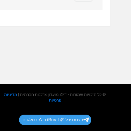
© כל הזכויות שמורות - דילז מועדון צרכנות חברתית |
מדיניות
פרטיות
הצטרפו ל @iBuyIL דילז בטלגרם