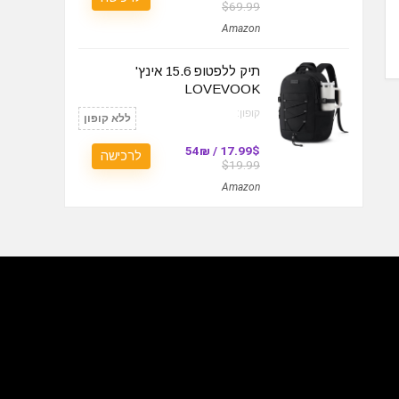
$69.99
Amazon
תיק ללפטופ 15.6 אינץ'
LOVEVOOK
קופון:
ללא קופון
17.99$ / 54₪
לרכישה
$19.99
Amazon