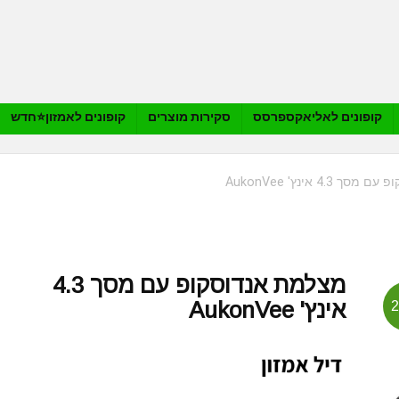
קופונים לאליאקספרסס
סקירות מוצרים
קופונים לאמזון⭐️חדש
4.3 אינץ' AukonVee
מצלמת אנדוסקופ עם מסך 4.3
אינץ' AukonVee