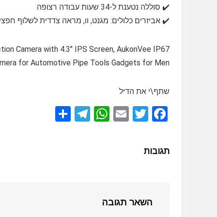
✔️ סוללה נטענת ל-34 שעות עבודה רצופה
✔️ אביזרים כלולים: מגנט, וו, מראה צדדית לשלוף חפצ
ion Camera with 4.3" IPS Screen, AukonVee IP67
amera for Automotive Pipe Tools Gadgets for Men
שתף\י את הדיל
S
T
W
E
T
F
h
el
h
m
wi
a
ar
e
at
ail
tt
ce
תגובות
e
gr
s
er
b
a
A
o
m
p
o
השאר תגובה
p
k