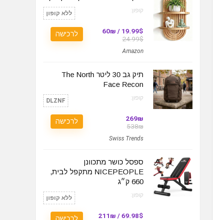
קופון:
ללא קופון
19.99$ / 60₪
לרכישה
24.99$
Amazon
תיק גב 30 ליטר The North
Face Recon
קופון:
DLZNF
269₪
לרכישה
538₪
Swiss Trends
ספסל כושר מתכוונן
NICEPEOPLE מתקפל לבית,
660 ק״ג
קופון:
ללא קופון
69.98$ / 211₪
לרכישה