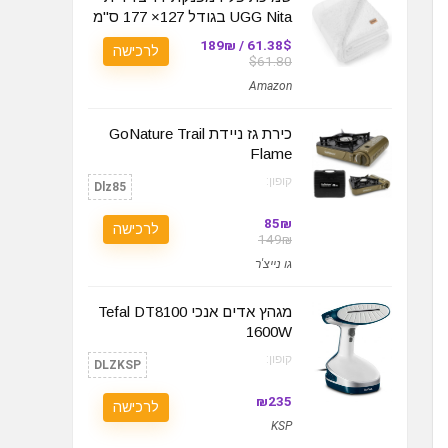
UGG Nita בגודל 127× 177 ס"מ
61.38$ / 189₪
לרכישה
$61.80
Amazon
כירת גז ניידת GoNature Trail
Flame
קופון:
Dlz85
85₪
לרכישה
149₪
גו נייצ'ר
מגהץ אדים אנכי Tefal DT8100
1600W
קופון:
DLZKSP
₪235
לרכישה
KSP