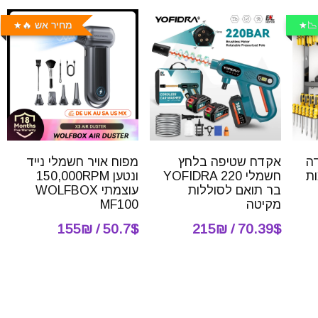
📉
מחיר אש 🔥
ה
אקדח שטיפה בלחץ
מפוח אויר חשמלי נייד
3 קומות
חשמלי YOFIDRA 220
ונטען 150,000RPM
בר תואם לסוללות
עוצמתי WOLFBOX
מקיטה
MF100
50.7$ / 155₪
70.39$ / 215₪