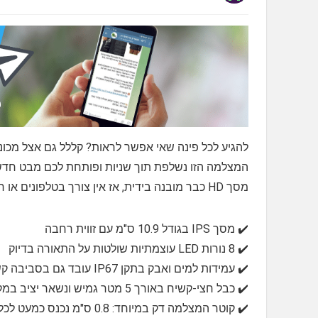
להגיע לכל פינה שאי אפשר לראות? קללל גם אצל מכונאי
המצלמה הזו נשלפת תוך שניות ופותחת לכם מבט חדש לכ
מסך HD כבר מובנה בידית, אז אין צורך בטלפונים או חיבור לאפליקציות מעצבנות.
✔️ מסך IPS בגודל 10.9 ס"מ עם זווית רחבה
✔️ 8 נורות LED עוצמתיות שולטות על התאורה בדיוק
✔️ עמידות למים ואבק בתקן IP67 עובד גם בסביבה קשוחה
✔️ כבל חצי-קשיח באורך 5 מטר גמיש ונשאר יציב במקומות קשים
✔️ קוטר המצלמה דק במיוחד: 0.8 ס"מ נכנס כמעט לכל חור