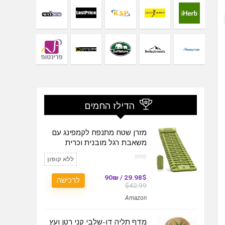
הדילז החמים
מזרן שטח מתנפח לקמפינג עם
משאבת רגל מובנית וכרית
קופון:
ללא קופון
29.98$ / 90₪
לרכישה
$42.99
Amazon
מדף תליה דו-שלבי קני רטן ועץ