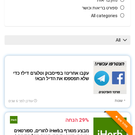
מזון בריאות
ספורט בריאות וכושר
All categories
All
עקבו אחרינו! בפייסבוק וטלגרם דילז כדי
שלא תפספסו את הדיל הבא!
שונות
עודכן לפני 6 שנים
מחיר אש 🔥
29% הנחה
מבצע מטורף בiHerb להורים, ספורטאים