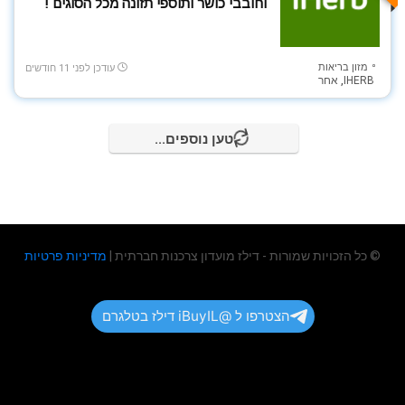
וחובבי כושר ותוספי תזונה מכל הסוגים !
מזון בריאות
עודכן לפני 11 חודשים
IHERB
,
אחר
טען נוספים...
© כל הזכויות שמורות - דילז מועדון צרכנות חברתית |
מדיניות פרטיות
הצטרפו ל @iBuyIL דילז בטלגרם