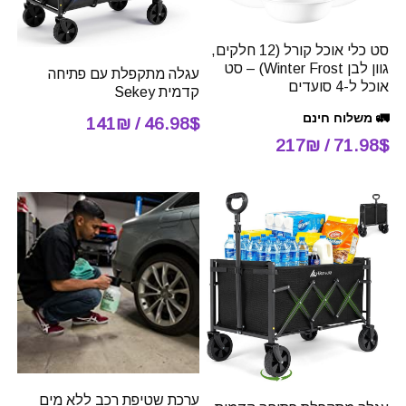
סט כלי אוכל קורל (12 חלקים,
גוון לבן Winter Frost) – סט
עגלה מתקפלת עם פתיחה
אוכל ל-4 סועדים
קדמית Sekey
🚛 משלוח חינם
46.98$ / 141₪
71.98$ / 217₪
ערכת שטיפת רכב ללא מים