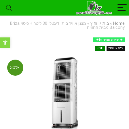
Home
»
בית גן וחוץ
»
מצנן אוויר ביתי דיגטלי 30 ליטר + כיסוי Briza
Balcony מבית החוויה
פתח סרגל נ
ירידת מחיר 📉
בית גן וחוץ
KSP
-30%