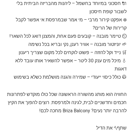
🔌 חסכוני במיוחד בחשמל – ליהנות מהבריזה הביתית בלי
לשבור קופת חיסכון
❄️ אפקט קירור מרבי – מי אמר שבמרפסת אי אפשר לקבל
קרירות של הרים?
⏲️ טיימר מובנה – קובעים פעם אחת, והמצנן דואג לכל השאר!
🌱 יוניזטור מובנה – אוויר רענן, נקי ובריא בכל נשימה
🛒 נייד וקל להזזה – פשוט לוקחים לכל מקום שצריך ריענון
💧 מיכל מים ענק 30 ליטר – אפשר להשאיר אותו עובד ללא
דאגות
🧥 כולל כיסוי ייעודי – שמירה והגנה מושלמת כשלא בשימוש
החוויה הוא מותג מהשורה הראשונה שכל כולו מוקדש לפתרונות
חכמים וחדשניים לבית, לגינה ולמרפסת. רוצים להפוך את הקיץ
להרבה יותר נעים? Briza Balcony מחכה לכם!
שתף\י את הדיל