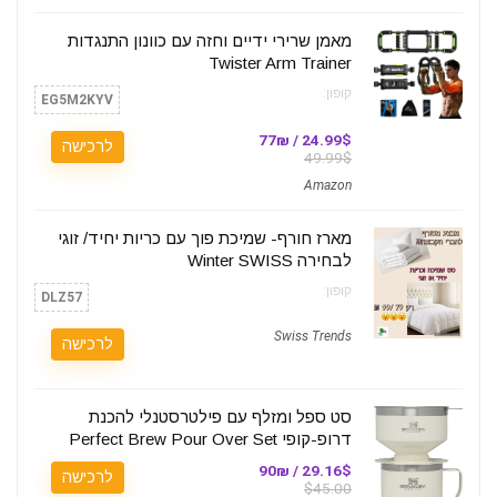
מאמן שרירי ידיים וחזה עם כוונון התנגדות
Twister Arm Trainer
קופון:
EG5M2KYV
24.99$ / 77₪
לרכישה
49.99$
Amazon
מארז חורף- שמיכת פוך עם כריות יחיד/ זוגי
לבחירה Winter SWISS
קופון:
DLZ57
Swiss Trends
לרכישה
סט ספל ומזלף עם פילטרסטנלי להכנת
דרופ-קופי Perfect Brew Pour Over Set
29.16$ / 90₪
לרכישה
$45.00