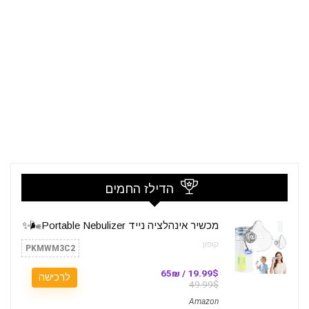
הדילז החמים
מכשיר אינהלציה נייד Portable Nebulizer🌬️✨
קופון:
PKMWM3C2
19.99$ / 65₪
לרכישה
49.99$
Amazon