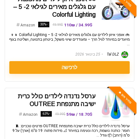
מחיר אש 🔥
עם גלגלים מאירים לגילאי 2- 5 –
Colorful Lighting
-30%
34.99$ / 110₪
49.99$
Amazon
🚲 אופני איזון לילדים עם גלגלים מאירים לגילאי 2- 5 – Colorful Lighting 👧👦
מיועדים במיוחד לגיל הרך – ומעודדים שיווי משקל, ביטחון בתנועה, ושליטה בגוף
...
Tal DLZ
25 בינואר 2026
לרכישה
מחיר אש 🔥
ערסל נדנדה לילדים כולל כרית
ישיבה מתנפחת OUTREE
-63%
18.70$ / 59₪
49.99$
Amazon
ערסל נדנדה לילדים כולל כרית ישיבה מתנפחת OUTREE פרטים טכניים: 🧵
חומר: כותנה נושמת, רכה ונעימה במיוחד 📐 מידות פתוח: 19 ס"מ (אורך) על 9
ס"מ (רוחב) 📦 גודל ...