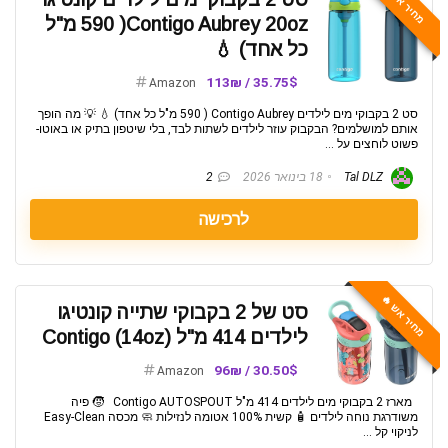
מחיר אש 🔥
Contigo Aubrey 20oz( 590 מ"ל
כל אחד) 💧
35.75$ / 113₪
Amazon
סט 2 בקבוקי מים לילדים Contigo Aubrey ( 590 מ"ל כל אחד) 💧 💡 מה הופך
אותם למושלמים? הבקבוק עוזר לילדים לשתות לבד, בלי שיטפון בתיק או באוטו-
פשוט לוחצים על ...
Tal DLZ
18 בינואר 2026
2
לרכישה
מחיר אש 🔥
סט של 2 בקבוקי שתייה קונטיגו
לילדים 414 מ"ל (14oz) Contigo
30.50$ / 96₪
Amazon
מארז 2 בקבוקי מים לילדים 414 מ"ל Contigo AUTOSPOUT 🧒 פיה
משודרגת נוחה לילדים 🧴 קשית 100% אטומה לנזילות 🧼 מכסה Easy-Clean
לניקוי קל ...