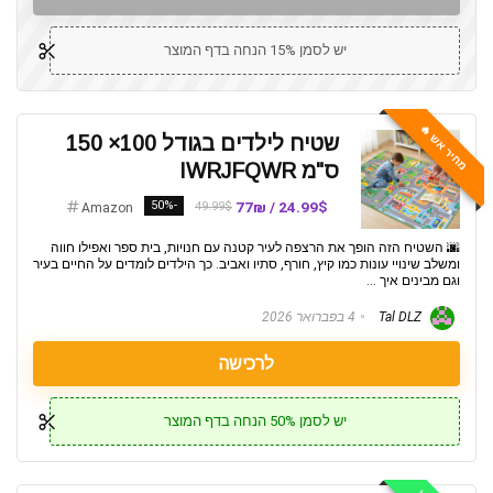
יש לסמן 15% הנחה בדף המוצר
מחיר אש 🔥
שטיח לילדים בגודל 100× 150
ס"מ IWRJFQWR
-50%
24.99$ / 77₪
49.99$
Amazon
🌆 השטיח הזה הופך את הרצפה לעיר קטנה עם חנויות, בית ספר ואפילו חווה
ומשלב שינויי עונות כמו קיץ, חורף, סתיו ואביב. כך הילדים לומדים על החיים בעיר
וגם מבינים איך ...
Tal DLZ
4 בפברואר 2026
לרכישה
יש לסמן 50% הנחה בדף המוצר