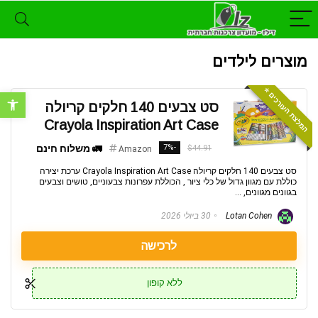
מוצרים לילדים
המלצת העורכים ⭐️
פתח סרגל נ
סט צבעים 140 חלקים קריולה
Crayola Inspiration Art Case
-7%
🚛 משלוח חינם
$44.91
Amazon
סט צבעים 140 חלקים קריולה Crayola Inspiration Art Case ערכת יצירה
כוללת עם מגוון גדול של כלי ציור , הכוללת עפרונות צבעוניים, טושים וצבעים
בגוונים מגוונים, ...
Lotan Cohen
30 ביולי 2026
לרכישה
ללא קופון