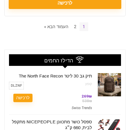
לרכישה
1
2
העמוד הבא »
הדילז החמים
תיק גב 30 ליטר The North Face Recon
קופון:
DLZNF
269₪
לרכישה
538₪
Swiss Trends
ספסל כושר מתכוונן NICEPEOPLE מתקפל
לבית, 660 ק״ג