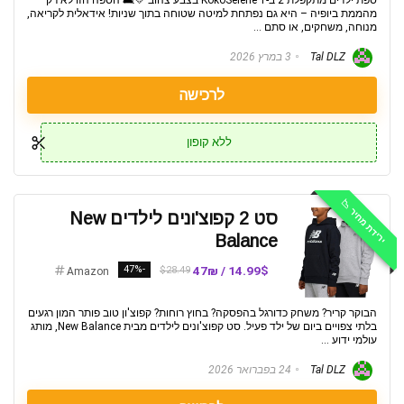
ספת ילדים מתקפלת 2 ב-1 KokoSelene בצבע צהוב 💛🛋️ הספה הזו לא רק
מהממת ביופיה – היא גם נפתחת למיטה שטוחה בתוך שניות! אידאלית לקריאה,
מנוחה, משחקים, או סתם ...
Tal DLZ
3 במרץ 2026
לרכישה
ללא קופון
ירידת מחיר 📉
סט 2 קפוצ'ונים לילדים New
Balance
-47%
14.99$ / 47₪
$28.49
Amazon
הבוקר קריר? משחק כדורגל בהפסקה? בחוץ רוחות? קפוצ'ון טוב פותר המון רגעים
בלתי צפויים ביום של ילד פעיל. סט קפוצ'ונים לילדים מבית New Balance, מותג
עולמי ידוע ...
Tal DLZ
24 בפברואר 2026