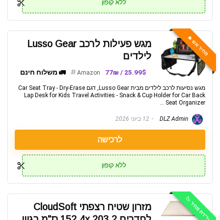
ללא קופון
מחיר אש 🔥
מגש פעילות לרכב Lusso Gear
לילדים
25.99$ / 77₪
🚛 משלוח חינם
Amazon
מגש נסיעות לרכב לילדים מבית Lusso Gear, דגם Car Seat Tray - Dry-Erase
Lap Desk for Kids Travel Activities - Snack & Cup Holder for Car Back
Seat Organizer ...
DLZ Admin
12 ביוני 2026
לרכישה
ללא קופון
ירידת מחיר 📉
מזרון שטיח רצפתי CloudSoft
לחדרים 152.4x 203.2 ס"מ בגוון