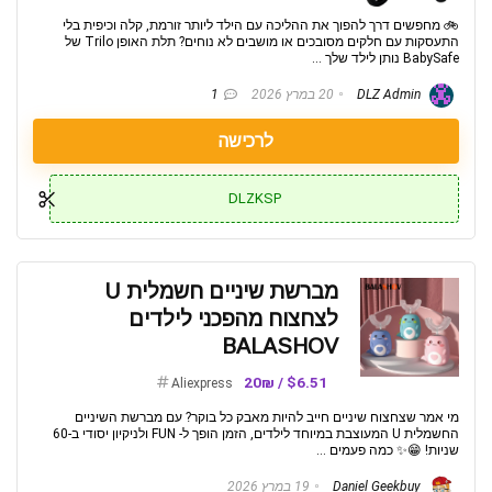
🚲 מחפשים דרך להפוך את ההליכה עם הילד ליותר זורמת, קלה וכיפית בלי
התעסקות עם חלקים מסובכים או מושבים לא נוחים? תלת האופן Trilo של
BabySafe נותן לילד שלך ...
DLZ Admin
20 במרץ 2026
1
לרכישה
DLZKSP
מברשת שיניים חשמלית U
לצחצוח מהפכני לילדים
BALASHOV
$6.51 / 20₪
Aliexpress
מי אמר שצחצוח שיניים חייב להיות מאבק כל בוקר? עם מברשת השיניים
החשמלית U המעוצבת במיוחד לילדים, הזמן הופך ל- FUN ולניקיון יסודי ב-60
שניות! 😁✨ כמה פעמים ...
Daniel Geekbuy
19 במרץ 2026