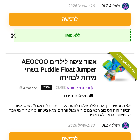
DLZ Admin
26 באפריל 2026
לרכישה
ללא קופון
המלצת העורכים ⭐️
אפוד ציפה לילדים AEOCOO
Puddle Float Jumper בשתי
מידות לבחירה
-20%
19.18$ / 58₪
23.98$
Amazon
🚛 משלוח חינם
🐟 מחפשים דרך לתת לילד שלכם להשתולל בבריכה בלי דאגות? כשיש אפוד
הציפה הזה הסיבוב הבא במים הוא נטול פחדים, מלא ביטחון וכיף טהור! מי אמר
שבטיחות והנאה לא הולכים ...
DLZ Admin
23 באפריל 2026
לרכישה