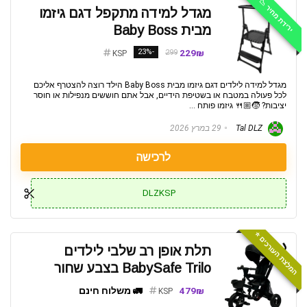
ירידת מחיר 📉
מגדל למידה מתקפל דגם גיזמו
מבית Baby Boss
-23%
229₪
299
KSP
מגדל למידה לילדים דגם גיזמו מבית Baby Boss הילד רוצה להצטרף אליכם
לכל פעולה במטבח או בשטיפת הידיים, אבל אתם חוששים מנפילות או חוסר
יציבות? 🧒🏼🍴 גיזמו פותח ...
Tal DLZ
29 במרץ 2026
לרכישה
DLZKSP
המלצת העורכים ⭐️
תלת אופן רב שלבי לילדים
BabySafe Trilo בצבע שחור
479₪
🚛 משלוח חינם
KSP