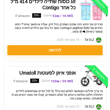
ירידת מחיר 📉
זוג כוסות שתייה לילדים 414 מ"ל
כל אחד Contigo
-29%
16.98$ / 52₪
$23.99
Amazon
מכירים את הרגע הזה שמים נשפכים בכל תיק, עגלה או מושב אחורי? הסט
החדש של Contigo Leighton Kids הופך כל טיול עם הילדים לחוויה יבשה
(וסופר כיפית!) 🦙🦋 מותג ...
Tal DLZ
14 בפברואר 2026
לרכישה
ירידת מחיר 📉
אופני איזון לפעוטות Umatoll
-33%
39.98$ / 123₪
$59.99
Amazon
מי צריך פדלים כשאפשר לגלוש כמו טיל? 🚀 לכל הורים שמחפשים לילדים
התחלה חלקה ומלאת ביטחון אל עולם האופניים, קבלו את אופני האיזון מבית
Umatoll, המותג שמבין מה ...
Tal DLZ
12 בפברואר 2026