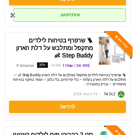
JM3PCFKW
מחיר אש 🔥
🪜 שרפרף בטיחות לילדים
מתקפל ומתלבש על דלת הארון
Step Buddy 👶
-30%
34.99$ / 110₪
49.99$
Amazon
🪜 שרפרף בטיחות לילדים מתקפל ומתלבש על דלת הארון Step Buddy 👶 ✅
מתלבש על דלת הארון בקלות – בלי קידוחים, בלי בלגן ✅ עומד בתקני בטיחות
מחמירים – נבדק במעבדה ...
Tal DLZ
19 בינואר 2026
לרכישה
סט 2 בקבוקי מים לילדים קונטיגו