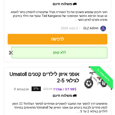
🚛 משלוח חינם
רגעי חיבוק שממש משנים את כל האווירה מבלי שתצטרכו להמתין בתור לאמא
או אבא! הכיסא החושי המהפכני של Ted Kangaroo עוטף את הילד בחיבוק
מרגיע ותורם לאיזון רגשי ...
DLZ Admin
2 במאי 2026
לרכישה
ללא קופון
ירידת מחיר 📉
אופני איזון לילדים קטנים Umatoll
לגילאי 2-5
-37%
37.98$ / 113₪
$59.99
Amazon
🚛 משלוח חינם
מחפשים דרך להפוך את המעבר לאופניים אמיתיים לסיפור הצלחה? 🚴‍♂️ הזמן
לנפץ פחדים ולבנות ביטחון עם אופני האיזון של Umatoll! מתאימים במיוחד
לילדים בגילאי 2 עד 5 ...