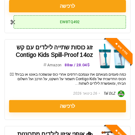
לרכישה
EW8TQ492
מחיר אש 🔥
זוג כוסות שתייה לילדים עם קש
Contigo Kids Spill-Proof 14oz
28.04$ / 88₪
Amazon
כמה פעמים מצאתם את עצמכם רודפים אחרי כוס שנשפכה באוטו או בבית? 🤦‍♂️
הכוס החדשנית של Contigo Kids תשמור על השקט, על הרכב ועל השלום
הביתי, ומאפשרת לילדים לשתות ...
Tal DLZ
26 בינואר 2026
לרכישה
🚲 אופני איזון לילדים מתכוננות