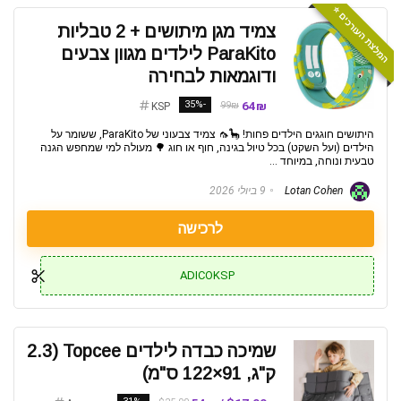
המלצת העורכים ⭐️
צמיד מגן מיתושים + 2 טבליות
ParaKito לילדים מגוון צבעים
ודוגמאות לבחירה
-35%
64₪
99₪
KSP
היתושים חוגגים הילדים פחות! 🦕🦟 צמיד צבעוני של ParaKito, ששומר על
הילדים (ועל השקט) בכל טיול בגינה, חוף או חוג 🌳 מעולה למי שמחפש הגנה
טבעית ונוחה, במיוחד ...
Lotan Cohen
9 ביולי 2026
לרכישה
ADICOKSP
שמיכה כבדה לילדים Topcee (2.3
ק"ג, 91×122 ס"מ)