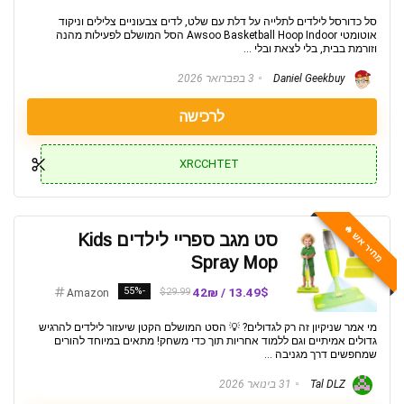
סל כדורסל לילדים לתלייה על דלת עם שלט, לדים צבעוניים צלילים וניקוד
אוטומטי Awsoo Basketball Hoop Indoor הסל המושלם לפעילות מהנה
וזורמת בבית, בלי לצאת ובלי ...
Daniel Geekbuy
3 בפברואר 2026
לרכישה
XRCCHTET
מחיר אש 🔥
סט מגב ספריי לילדים Kids
Spray Mop
-55%
13.49$ / 42₪
$29.99
Amazon
מי אמר שניקיון זה רק לגדולים? 💡 הסט המושלם הקטן שיעזור לילדים להרגיש
גדולים אמיתיים וגם ללמוד אחריות תוך כדי משחק! מתאים במיוחד להורים
שמחפשים דרך מגניבה ...
Tal DLZ
31 בינואר 2026