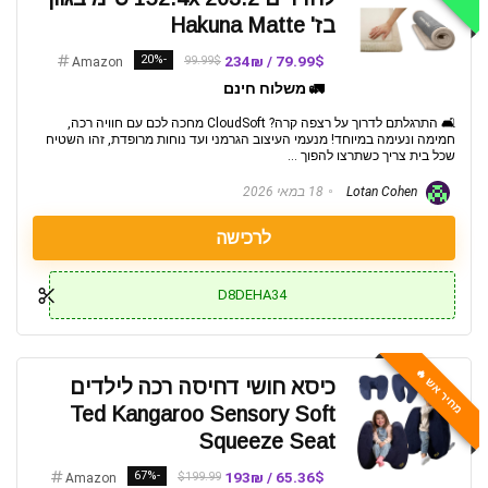
בז' Hakuna Matte
-20%
79.99$ / 234₪
99.99$
Amazon
🚛 משלוח חינם
🛋️ התרגלתם לדרוך על רצפה קרה? CloudSoft מחכה לכם עם חוויה רכה,
חמימה ונעימה במיוחד! מנעמי העיצוב הגרמני ועד נוחות מרופדת, זהו השטיח
שכל בית צריך כשתרצו להפוך ...
Lotan Cohen
18 במאי 2026
לרכישה
D8DEHA34
מחיר אש 🔥
כיסא חושי דחיסה רכה לילדים
Ted Kangaroo Sensory Soft
Squeeze Seat
-67%
65.36$ / 193₪
$199.99
Amazon