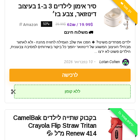
רב מכר 👑
סיר אימון לילדים 3 ב-1 בעיצוב
דינוזואר, צבע בז׳
-50%
19.99$ / 62₪
39.99$
Amazon
🚛 משלוח חינם
ילדים מפחדים משינוי? 🍀 הפכו את שלב הגמילה לחוויה מהנה - ולא לאתגר
מבהיל! העיצוב המשגע של דינוזואר יהפוך כל ביקור בשירותים למסיבה צבעונית,
הילדים פשוט לא ירצו ...
Lotan Cohen
10 בפברואר 2026
לרכישה
ללא קופון
ירידת מחיר 📉
בקבוק שתייה לילדים CamelBak
Crayola Flip Straw Tritan
Renew 414 מ"ל 💦