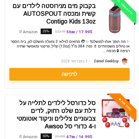
ירידת מחיר 📉
בקבוק מים מנירוסטה לילדים עם
קשית ומכסה AUTOSPOUT
Contigo Kids 13oz
-25%
17.99$ / 56₪
$23.99
Amazon
✨ מה הופך אותו למושלם? ✨ 🧒 מתאים לגילאי 3 ומעלה מושלם לגן, בית הספר
או טיולים משפחתיים 🥤 נפח: 384 מ"ל (13oz) קליל, פרקטי ומאפשר שתיה
רציפה 🔒 מכסה ...
Daniel Geekbuy
3 בפברואר 2026
לרכישה
מחיר אש 🔥
סל כדורסל לילדים לתלייה על
דלת עם שלט רחוק, לדים
צבעוניים צלילים וניקוד אוטומטי
ו-4 כדורי סל Awsoo
-50%
14.99$ / 47₪
29.99$
Amazon