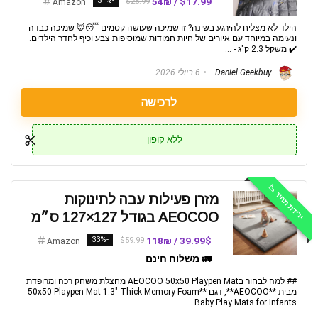
-31%
$17.99 / 54₪
$25.99
Amazon
הילד לא מצליח להירגע בשינה? זו שמיכה שעושה קסמים 😴🦊 שמיכה כבדה
ונעימה במיוחד עם איורים של חיות חמודות שמוסיפות צבע וכיף לחדר הילדים.
✔️ משקל 2.3 ק"ג - ...
Daniel Geekbuy
6 ביולי 2026
לרכישה
ללא קופון
ירידת מחיר 📉
מזרן פעילות עבה לתינוקות
AEOCOO בגודל 127×127 ס״מ
-33%
39.99$ / 118₪
$59.99
Amazon
🚛 משלוח חינם
## למה לבחור בAEOCOO 50x50 Playpen Mat מחצלת משחק רכה ומרופדת
מבית **AEOCOO**, דגם **50x50 Playpen Mat 1.3" Thick Memory Foam
Baby Play Mats for Infants ...