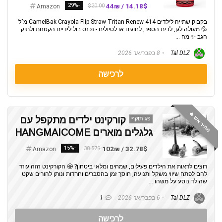
-29%
14.18$ / 44₪
$20.00
Amazon
בקבוק שתייה לילדים CamelBak Crayola Flip Straw Tritan Renew 414 מ"ל
💦 מעולה לגן, לבית הספר, לחוגים או לטיולים - נכנס בול לידיים הקטנות ולתיק
הגב ✨ מה ...
Tal DLZ
8 בפברואר 2026
לרכישה
מחיר אש 🔥
קורקינט ילדים מתקפל עם
פג תוקף
גלגלים מוארים HANGMAICOME
-15%
32.78$ / 102₪
38.57$
Amazon
רוצים לראות את הילדים פעילים, שמחים ומלאי ביטחון? 🤩 הקורקינט הזה עוזר
להם לפתח שיווי משקל ותנועה, חוסך זמן בהסברים וחרדות ונותן להורים שקט
שהילד נוסע על משהו ...
Tal DLZ
6 בפברואר 2026
1
לרכישה