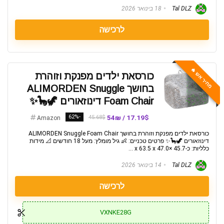
Tal DLZ
18 בינואר 2026
לרכישה
מחיר אש 🔥
כורסאת ילדים מפנקת וזוהרת
בחושך ALIMORDEN Snuggle
Foam Chair דינוזאורים 🦖🦕✨
-62%
17.19$ / 54₪
45.68$
Amazon
כורסאת ילדים מפנקת וזוהרת בחושך ALIMORDEN Snuggle Foam Chair
דינוזאורים 🦖🦕✨ פרטים טכניים: 👶 גיל מומלץ: מעל 18 חודשים 📐 מידות
כלליות: כ-45.7 ×x 63.5 x 47.0 ...
Tal DLZ
14 בינואר 2026
לרכישה
VXNKE28G