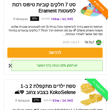
מחיר אש 🔥
סט 7 חלקים קוביות טיפוס רכות
לפעוטות Erament
-30%
62.99$ / 194₪
89.99$
Amazon
הטיפוס הראשון בדרך להרפתקה והכל בבית! 🚀 תנו לקטנטנים שבבית שלכם
משטח משחק מושלם 🌈 עם סט הטיפוס הרך הכולל 7 בלוקים צבעוניים במיוחד.
סוף סוף אפשר לשחרר אנרגיות, ...
Tal DLZ
4 במרץ 2026
לרכישה
יש לסמן 30% הנחה בדף המוצר
ירידת מחיר 📉
ספת ילדים מתקפלת 2 ב-1
KokoSelene בצבע צהוב 💛🛋️
-27%
26.96$ / 83₪
$36.99
Amazon