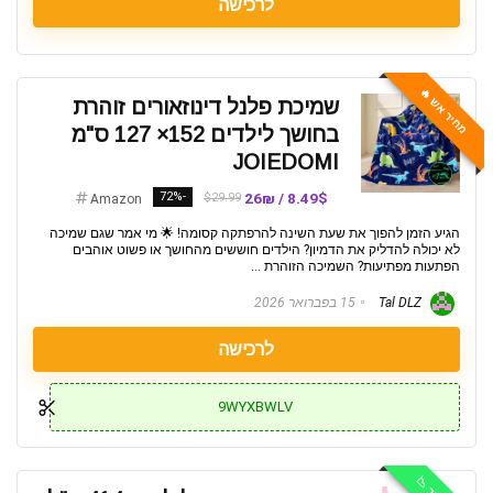
לרכישה
מחיר אש 🔥
שמיכת פלנל דינוזאורים זוהרת
בחושך לילדים 152× 127 ס"מ
JOIEDOMI
-72%
8.49$ / 26₪
$29.99
Amazon
הגיע הזמן להפוך את שעת השינה להרפתקה קסומה! 🌟 מי אמר שגם שמיכה
לא יכולה להדליק את הדמיון? הילדים חוששים מהחושך או פשוט אוהבים
הפתעות מפתיעות? השמיכה הזוהרת ...
Tal DLZ
15 בפברואר 2026
לרכישה
9WYXBWLV