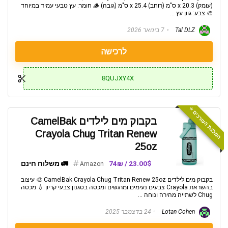
(עומק) x 20.3 ס"מ (רוחב) x 25.4 ס"מ (גובה) 🪵 חומר: עץ טבעי עמיד במיוחד
🎨 צבע: גוון עץ ...
Tal DLZ
7 בינואר 2026
לרכישה
8QUJXY4X
המלצת העורכים ⭐️
בקבוק מים לילדים CamelBak
Crayola Chug Tritan Renew
25oz
23.00$ / 74₪
🚛 משלוח חינם
Amazon
בקבוק מים לילדים CamelBak Crayola Chug Tritan Renew 25oz 🎨 עיצוב
בהשראת Crayola צבעים נעימים ומרגשים ומכסה בסגנון צבעי קריון 💧 מכסה
Chug לשתייה מהירה ונוחה ...
Lotan Cohen
24 בדצמבר 2025