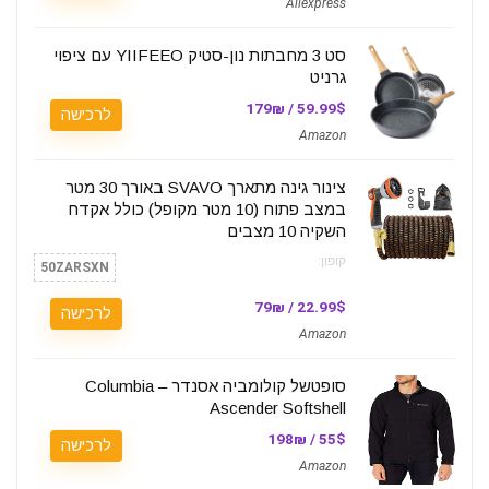
Aliexpress
סט 3 מחבתות נון-סטיק YIIFEEO עם ציפוי
גרניט
59.99$ / 179₪
לרכישה
Amazon
צינור גינה מתארך SVAVO באורך 30 מטר
במצב פתוח (10 מטר מקופל) כולל אקדח
השקיה 10 מצבים
קופון:
50ZARSXN
22.99$ / 79₪
לרכישה
Amazon
סופטשל קולומביה אסנדר – Columbia
Ascender Softshell
55$ / 198₪
לרכישה
Amazon