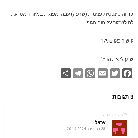
פרווה סינטטית פנימית (שרפה) עבה ומפנקת במיוחד מסייעת
לנו לשמור על חום הגוף.
קישור כאן
179₪
שתף\י את הדיל
S
T
W
E
T
F
h
el
h
m
wi
a
ar
e
at
ail
tt
ce
3 תגובות
e
gr
s
er
b
a
A
o
השב לתגובה
m
p
o
אראל
k
28 בנובמבר 2024 at 20:10
p