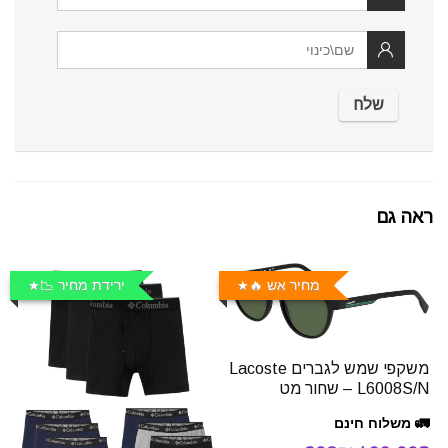
ראה גם
מחיר אש 🔥
ירידת מחיר 📉
משקפי שמש לגברים Lacoste
L6008S/N – שחור מט
🚛 משלוח חינם