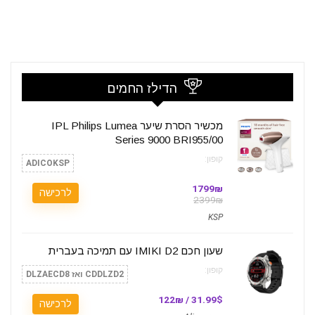
הדילז החמים
מכשיר הסרת שיער IPL Philips Lumea
Series 9000 BRI955/00
קופון:
ADICOKSP
1799₪
לרכישה
2399₪
KSP
שעון חכם IMIKI D2 עם תמיכה בעברית
קופון:
CDDLZD2 ואז DLZAECD8
31.99$ / 122₪
לרכישה