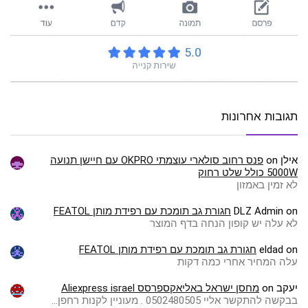
תגובות אחרונות
אילן
on
פנס רחוב סולארי עוצמתי OKPRO עם חיישן תנועה
5000W כולל שלט רחוק
לא זמין באמזון
on
DLZ Admin
חגורת גב תומכת עם רפידת מותן FEATOL
לא עלה יש קופון הנחה בדף המוצר
on
eldad
חגורת גב תומכת עם רפידת מותן FEATOL
עלה המחיר אחרי כמה דקות
יעקב
on
מחסן ישראל באליאקספרסס Aliexpress israel
בבקשה להתקשר אליי 0502480505 . מעוניין לקנות רחפן…