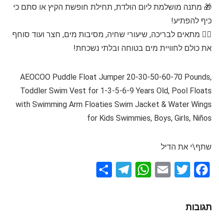
🎁 מתנה מושלמת ליום הולדת, תחילת חופשת הקיץ או סתם כי
כיף להפתיע!
🏊‍♂️ מתאים לבריכה, שיעורי שחיה, מסיבות מים, חצר ועוד סוחף
את כולם לחוויית מים בטוחה ובלתי נשכחת!
AEOCOO Puddle Float Jumper 20-30-50-60-70 Pounds,
Toddler Swim Vest for 1-3-5-6-9 Years Old, Pool Floats
with Swimming Arm Floaties Swim Jacket & Water Wings
for Kids Swimmies, Boys, Girls, Niños
שתף\י את הדיל
S
T
W
E
T
F
h
el
h
m
wi
a
ar
e
at
ail
tt
ce
תגובות
e
gr
s
er
b