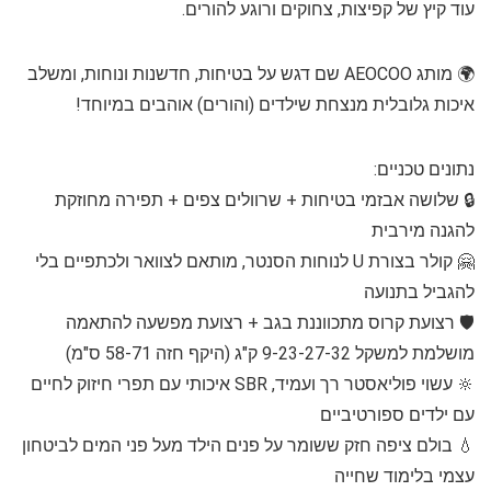
עוד קיץ של קפיצות, צחוקים ורוגע להורים.
🌍 מותג AEOCOO שם דגש על בטיחות, חדשנות ונוחות, ומשלב
איכות גלובלית מנצחת שילדים (והורים) אוהבים במיוחד!
נתונים טכניים:
🔒 שלושה אבזמי בטיחות + שרוולים צפים + תפירה מחוזקת
להגנה מירבית
🤗 קולר בצורת U לנוחות הסנטר, מותאם לצוואר ולכתפיים בלי
להגביל בתנועה
🛡️ רצועת קרוס מתכווננת בגב + רצועת מפשעה להתאמה
מושלמת למשקל 9-23-27-32 ק"ג (היקף חזה 58-71 ס"מ)
🔆 עשוי פוליאסטר רך ועמיד, SBR איכותי עם תפרי חיזוק לחיים
עם ילדים ספורטיביים
💧 בולם ציפה חזק ששומר על פנים הילד מעל פני המים לביטחון
עצמי בלימוד שחייה