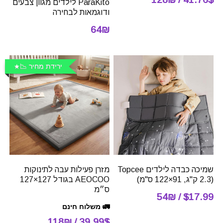
ParaKito לילדים מגוון צבעים
ודוגמאות לבחירה
64₪
ירידת מחיר 📉
שמיכה כבדה לילדים Topcee
מזרן פעילות עבה לתינוקות
(2.3 ק"ג, 91×122 ס"מ)
AEOCOO בגודל 127×127
ס״מ
$17.99 / 54₪
🚛 משלוח חינם
39.99$ / 118₪