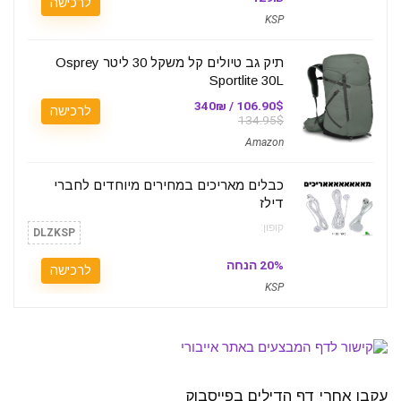
לרכישה
KSP
תיק גב טיולים קל משקל 30 ליטר Osprey
Sportlite 30L
106.90$ / 340₪
לרכישה
134.95$
Amazon
כבלים מאריכים במחירים מיוחדים לחברי
דילז
קופון:
DLZKSP
20% הנחה
לרכישה
KSP
עקבו אחרי דף הדילים בפייסבוק