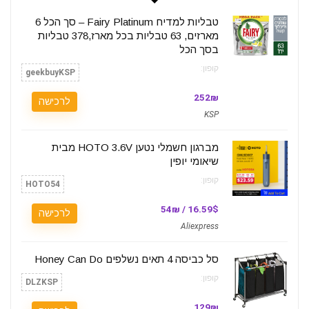
טבליות למדיח Fairy Platinum – סך הכל 6
מארזים, 63 טבליות בכל מארז,378 טבליות
בסך הכל
קופון:
geekbuyKSP
252₪
לרכישה
KSP
מברגון חשמלי נטען HOTO 3.6V מבית
שיאומי יופין
קופון:
HOTO54
16.59$ / 54₪
לרכישה
Aliexpress
סל כביסה 4 תאים נשלפים Honey Can Do
קופון:
DLZKSP
129₪