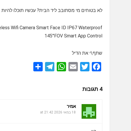
לא בטוחים מי מסתובב ליד הבית? עכשיו תוכלו להיות
reless Wifi Camera Smart Face ID IP67 Waterproof
145°FOV Smart App Control
שתף\י את הדיל
S
T
W
E
T
F
h
el
h
m
wi
a
ar
e
at
ail
tt
ce
4 תגובות
e
gr
s
er
b
a
A
o
אמיר
m
p
o
18 במאי 2026 at 21:42
p
k
היי