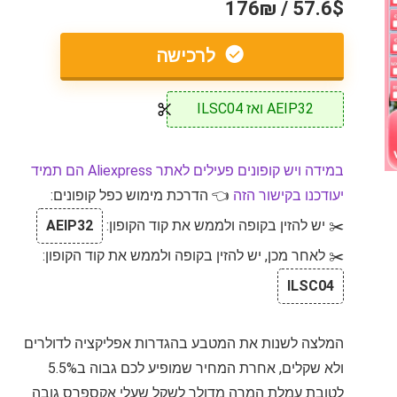
57.6$ / 176₪
לרכישה
AEIP32 ואז ILSC04
במידה ויש קופונים פעילים לאתר Aliexpress הם תמיד
יעודכנו בקישור הזה
👈 הדרכת מימוש כפל קופונים:
✂️ יש להזין בקופה ולממש את קוד הקופון:
AEIP32
✂️ לאחר מכן, יש להזין בקופה ולממש את קוד הקופון:
ILSC04
המלצה לשנות את המטבע בהגדרות אפליקציה לדולרים
ולא שקלים, אחרת המחיר שמופיע לכם גבוה ב5.5%
לטובת עמלת המרה מדולר לשקל שעלי אקספרס גובה