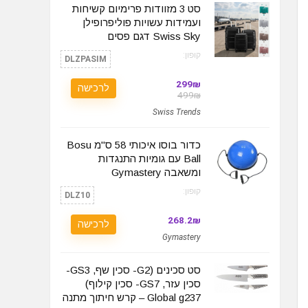
סט 3 מזוודות פרימיום קשיחות
ועמידות עשויות פוליפרופילן
Swiss Sky דגם פסים
קופון:
DLZPASIM
299₪
לרכישה
499₪
Swiss Trends
כדור בוסו איכותי 58 ס"מ Bosu
Ball עם גומיות התנגדות
ומשאבה Gymastery
קופון:
DLZ10
268.2₪
לרכישה
Gymastery
סט סכינים (G2- סכין שף, GS3-
סכין עזר, GS7- סכין קילוף)
Global g237 – קרש חיתוך מתנה