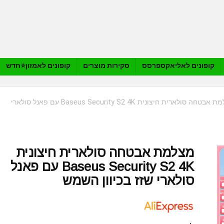
קופונים לאליאקספרסס
סקירות מוצרים
קופונים לאמזון⭐️חדש
מצלמת אבטחה סולארית חיצונית Baseus Security S2 4K עם פאנל סולארי
מצלמת אבטחה סולארית חיצונית
Baseus Security S2 4K עם פאנל
סולארי שזז בכיוון השמש