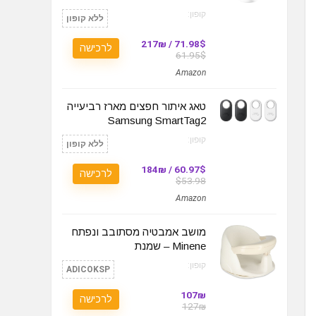
קופון:
ללא קופון
71.98$ / 217₪
לרכישה
61.95$
Amazon
טאג איתור חפצים מארז רביעייה
Samsung SmartTag2
קופון:
ללא קופון
60.97$ / 184₪
לרכישה
$53.98
Amazon
מושב אמבטיה מסתובב ונפתח
Minene – שמנת
קופון:
ADICOKSP
107₪
לרכישה
127₪