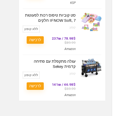
KSP
סט קוביות טיפוס רכות לפעוטות
IFNOW Soft, 7 חלקים
קופון:
ללא קופון
78.98$ / 237₪
לרכישה
$89.99
Amazon
עגלה מתקפלת עם פתיחה
קדמית Sekey
קופון:
ללא קופון
46.98$ / 141₪
לרכישה
$59.99
Amazon