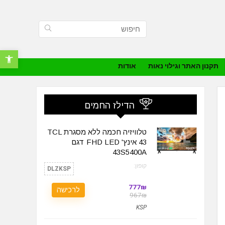
פתח סרגל נ
תקנון האתר וגילוי נאות
אודות
הדילז החמים
טלוויזיה חכמה ללא מסגרת TCL
43 אינץ' FHD LED דגם
43S5400A
קופון:
DLZKSP
777₪
לרכישה
967₪
KSP