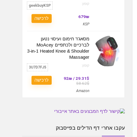
קופון:
geekbuyKSP
679₪
לרכישה
KSP
מסאג'ר חימום ועיסוי נטען
לברכיים ולכתפיים MoAcey
3‑in‑1 Heated Knee & Shoulder
Massager
קופון:
3U7D7FJ5
29.31$ / 92₪
לרכישה
58.62$
Amazon
עקבו אחרי דף הדילים בפייסבוק