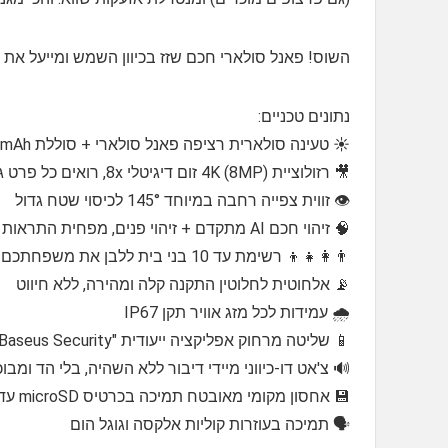
השוס! פאנל סולארי חכם שזז בכיוון השמש ומייעל א
נתונים טכניים:
☀️ טעינה סולארית רציפה פאנל סולארי + סוללת 7800mAh מובנית, בלי לדאוג לטעינה
🎥 רזולוציית 4K (8MP) זום דיגיטלי 8x, רואים כל פרט גם בלילה (כולל מצב לילה צבעוני בטווח 8 מטר)
👁️ זווית צפייה רחבה במיוחד 145° לכיסוי שטח גדול
🧠 זיהוי חכם AI מתקדם + זיהוי פנים, מפחית התראות שווא ומתריע על מה שחשוב בלבד (בני אדם, רכבים, חיות)
👨‍👩‍👧‍👦 רשימת עד 10 בני בית ללבן את משפחתכם ואורחים קבועים, וקביעת אזורי פיקוח פרטיים
📡 אלחוטית לחלוטין התקנה קלה ומהירה, ללא חיווט
🌧️ עמידות לכל מזג אוויר תקן IP67
📱 שליטה מרחוק אפליקציה ייעודית "Baseus Security" בהתראה חכמה ושליטה מכל מקום
🔊 צ'אט דו-כיווני מיידי דיבור ללא השהיה, בלי הד ומבו
💾 אחסון מקומי מאובטח תמיכה בכרטיס microSD עד 512GB (לא כלול) בלי דמי מנוי, בלי ענן
🗣️ תמיכה בעוזרות קוליות אלקסה וגוגל הום