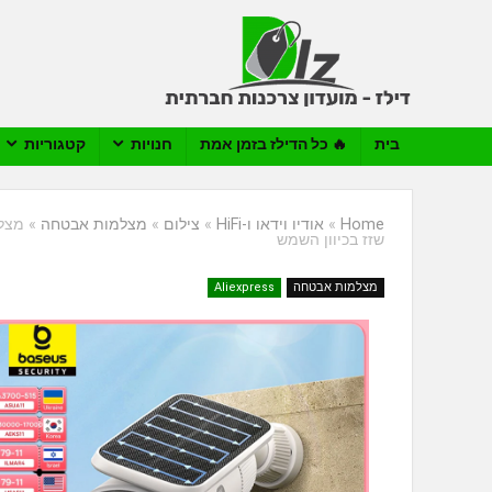
בית
🔥 כל הדילז בזמן אמת
חנויות
קטגוריות
Home
»
אודיו וידאו ו-HiFi
»
צילום
»
מצלמות אבטחה
»
שזז בכיוון השמש
מצלמות אבטחה
Aliexpress