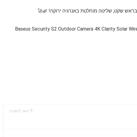
 בראש שקט, שליטה מוחלטת באנרגיה ירוקה! 🌿🚀
Baseus Security S2 Outdoor Camera 4K Clarity Solar Wi
השב לתגובה