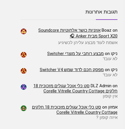
תגובות אחרונות
on
Boaz
אוזניות כושר אלחוטיות Soundcore
Sport X20 מבית Anker 🎧
אשמח לעוד מבצע עליהן לכשיגיע
ניקו
on
מבצע רוחבי על מוצרי Switcher
לא עובד
ניקו
on
מפסק חכם לדוד שמש Switcher V4
לא עובד
on
DLZ Admin
סט כלי אוכל עגולים מזכוכית 18
חלקים Corelle Vitrelle Country Cottage
אין קופון
אמזון
on
סט כלי אוכל עגולים מזכוכית 18 חלקים
Corelle Vitrelle Country Cottage
איזה קופון ?