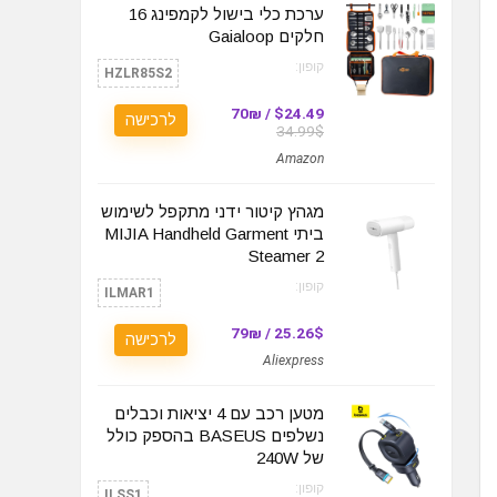
ערכת כלי בישול לקמפינג 16
חלקים Gaialoop
קופון:
HZLR85S2
$24.49 / 70₪
לרכישה
34.99$
Amazon
מגהץ קיטור ידני מתקפל לשימוש
ביתי MIJIA Handheld Garment
Steamer 2
קופון:
ILMAR1
25.26$ / 79₪
לרכישה
Aliexpress
מטען רכב עם 4 יציאות וכבלים
נשלפים BASEUS בהספק כולל
של 240W
קופון:
ILSS1