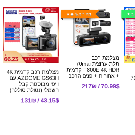
📉
מחיר אש 🔥
מצלמת רכב
תלת-ערוצית 70mai
T800E 4K HDR קדמית
מצלמת רכב קדמית 4K
+ אחורית + פנים הרכב
7
AZDOME GS63H עם
וויפי מבוססת קבל
70.99$ / 217₪
חשמלי (נטולת סוללה)
43.15$ / 131₪