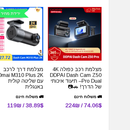
ירידת מחיר 
מצלמת רכב כפולה 4K
מצלמת דרך לרכב
0mai M310 Plus 2K
DDPAI Dash Cam Z50
Pro Dual– תיעוד איכותי
עם שליטה קולית
של הדרך! 🚗📷
באנגלית
🚛 משלוח חינם
🚛 משלוח חינם
38.89$ / 119₪
74.06$ / 224₪