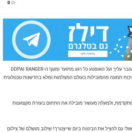
0
⛈️ רכבת בגשם, שלג או מדבר מאובק? לא משנה מה עובר עליך ועל האופנוע כל רגע מתועד ומוגן! ה-DDPAI RANGER
 איכות תמונה מהמובילות בעולם המצלמות ומלא בחדשנות טכנולוגית
לום מתקדמת, ולמעלה מעשור מובילה את התחום בעזרת מקצוענות
אולי גם להציל את הביטוח ביום שייצטרך! שילוב מושלם של צילום