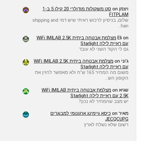
ויצמן
on
סט משקולות מודולרי 20 קילו 5 ב-1
FITPLAM
שלום, בניסיון לרכוש ראיתי שיש דמי shipping and
han…
on
Eli
מצלמת אבטחה ביתית WiFi IMILAB 2.5K
עם ראיית לילה Starlight
גם לי הקוד השני לא עובד
ג'וני
on
מצלמת אבטחה ביתית WiFi IMILAB 2.5K
עם ראיית לילה Starlight
משום מה המחיר 165 ש"ח ולא מאפשר להזין את
הקופון הש…
שגיא
on
מצלמת אבטחה ביתית WiFi IMILAB
2.5K עם ראיית לילה Starlight
יש מצב שהמחיר לא נכון?
מאיר
on
כיסא גיימינג ארגונומי למבוגרים
JECQCUPG
רשום שלא נשלח לארץ