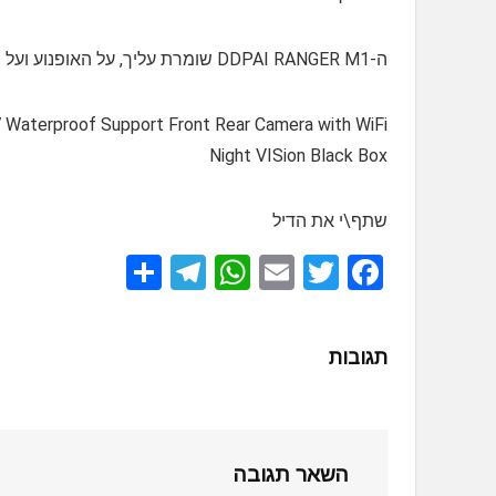
ה-DDPAI RANGER M1 שומרת עליך, על האופנוע ועל הזכרונות. כי חיים של אופנוען לא מחייכים רק בשביל הרוח! 🏍️✨
aterproof Support Front Rear Camera with WiFi
Night VISion Black Box
שתף\י את הדיל
S
T
W
E
T
F
h
el
h
m
wi
a
ar
e
at
ail
tt
ce
תגובות
e
gr
s
er
b
a
A
o
m
p
o
השאר תגובה
p
k