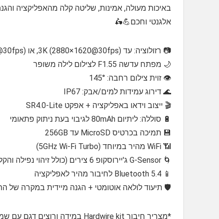
באיכות מעולה, אמינות, שליטה קלה מהאפליקציה והגנה ב
אלגנטי וחכם💪🛵
📷 רזולוציה: עד 3K (2880×1620@30fps), או 2K (2560×1440@30fps)
🌙 מפתח עדשה F1.55 לצילום לילה משופר
👁️ זוית צילום רחבה: 145°
🌊 דירוג עמידות למים/אבק: IP67
🎬 ייצוב וידאו באפליקציה + אפקט SR4.0-Lite
🔋 סוללה: ליתיום 80mAh לגיבוי בעת ניתוק פתאומי
💾 תמיכה בכרטיס MicroSD עד 256GB
📶 WiFi מהיר במיוחד (5GHz Wi-Fi Turbo)
🌀 G-Sensor ג'יירוסקופ 6 צירים (כולל זיהוי נפילה והקלטות חירום)
📱 Bluetooth 5.4 לחיבור מהיר לאפליקציה
🛡️ תיעוד לולאה אוטומטי + הגנה מיידית במקרה של ה
*מצריך חיבור Hardwire kit במידה ורוצים דגם עם שמירה 24h בחניה