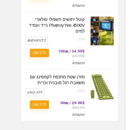
Amazon
קוטל יתושים חשמלי סולארי
PhatroyYee 4500V נייד ועמיד
למים
קופון:
6HFHVUTZ
34.99$ / 105₪
לרכישה
69.99$
Amazon
מזרן שטח מתנפח לקמפינג עם
משאבת רגל מובנית וכרית
קופון:
ללא קופון
29.98$ / 90₪
לרכישה
$42.99
Amazon