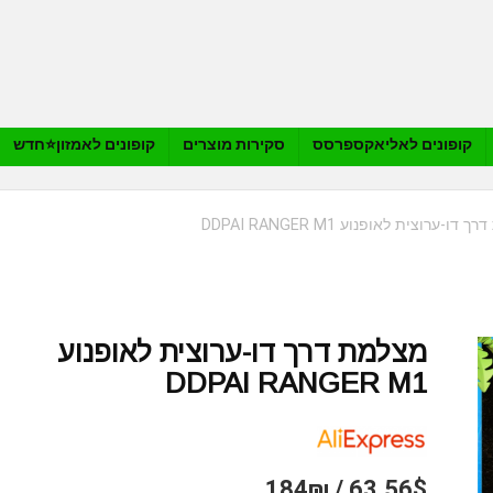
קופונים לאליאקספרסס
סקירות מוצרים
קופונים לאמזון⭐️חדש
ו-ערוצית לאופנוע DDPAI RANGER M1
מצלמת דרך דו-ערוצית לאופנוע
DDPAI RANGER M1
63.56$ / 184₪