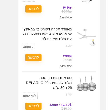
949₪
לרכישה
1099₪
LastPrice
מאוורר תקרה דקורטיבי 52 אינץ'
ARROW 40W דגם 600302-009
עם שלט ותאורת לד
קופון:
ADIDLZ
299₪
לרכישה
599₪
LastPrice
סט מחבתות נירוסטה
תלת-שכבתית DELARLO 20,
26 ו-30 ס"מ
קופון:
ללא קופון
42.49$ / 128₪
לרכישה
$49.99