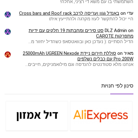
השתמשתי בו עם משא די רציני, אחלה!
עדי
on
באנדל גגון ועריסה לרכב Cross bars and Roof rack
היי יכול להתקשר לעוז מקרגה ולהתייעץ איתו
on
DLZ Admin
סט סירים ומחבתות 19 חלקים עם ידיות
מתפרקות CAROTE
הדיל הסתיים :( ️נעדכן כאן ובוואטסאפ כשהדיל יחזור מ…
מאיר
on
סוללת חירום ניידת 25000mAh UGREEN Nexode
Pro 200W עם כבלים נשלפים
אנחנו מלא סטודנטים להנדסה וגם מילואמניקים, חייבים…
סינון לפי חנויות