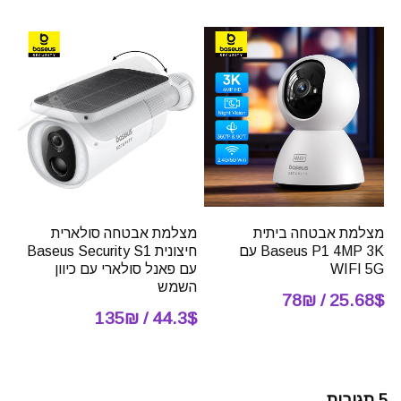
מצלמת אבטחה ביתית
מצלמת אבטחה סולארית
Baseus P1 4MP 3K עם
חיצונית Baseus Security S1
WIFI 5G
עם פאנל סולארי עם כיוון
השמש
25.68$ / 78₪
44.3$ / 135₪
5 תגובות