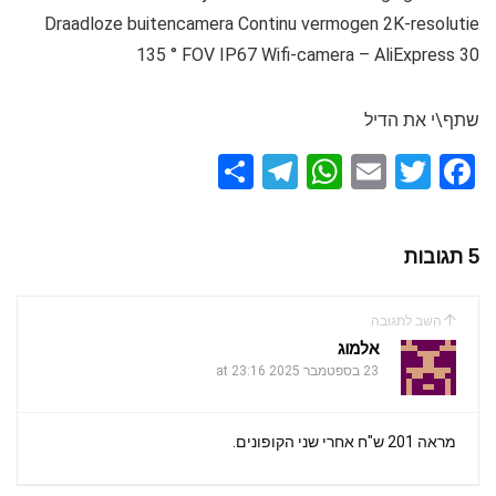
Draadloze buitencamera Continu vermogen 2K-resolutie
135 ° FOV IP67 Wifi-camera – AliExpress 30
שתף\י את הדיל
S
T
W
E
T
F
h
el
h
m
wi
a
ar
e
at
ail
tt
ce
5 תגובות
e
gr
s
er
b
a
A
o
השב לתגובה
m
p
o
אלמוג
k
23 בספטמבר 2025 at 23:16
p
מראה 201 ש"ח אחרי שני הקופונים.