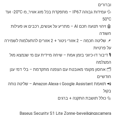
וברורים
💦 עמידות גבוהה IP67 – מתפקדת בכל מזג אוויר, מ-20°C- ועד
50°C
🤖 זיהוי תנועה חכם AI – מתריע על אנשים, רכבים או פעילות
חשודה
📌 שליטה חכמה – 2 אזורי ניטור + 2 אזורים להתעלמות לשמירה
על פרטיות
🎙️ דיבור דו-כיווני בזמן אמת – שיחה מיידית עם מי שנמצא מול
המצלמה
🗂️ אחסון מקומי מאובטח עם הצפנה מתקדמת – בלי דמי ענן
חודשיים
📲 תואמת Google Assistant ו-Amazon Alexa – שליטה נוחה
בקול
🔩 כולל תושבת התקנה + ברגים
Baseus Security S1 Lite Zonne-beveiligingscamera