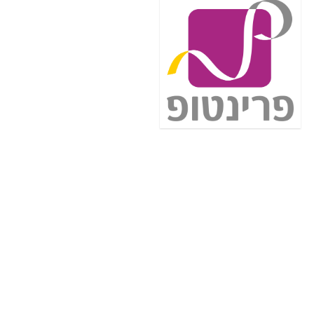
הדילז החמים
מסיר שאריות בנייה GATOR GA4200 בנפח 1
ליטר
קופון:
ADICOKSP
35₪
לרכישה
59₪