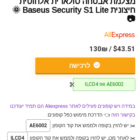
מצלמת אבטחה סולארית אלחוטית
חיצונית Baseus Security S1 Lite 🌞
📷
$43.51 / 130₪
לרכישה
AE6002 ואז ILCD4
במידה ויש קופונים פעילים לאתר Aliexpress הם תמיד יעודכנו
בקישור הזה
👈 הדרכת מימוש כפל קופונים:
✂️ יש להזין בקופה ולממש את קוד הקופון:
AE6002
✂️ לאחר מכן, יש להזין בקופה ולממש את קוד הקופון:
ILCD4