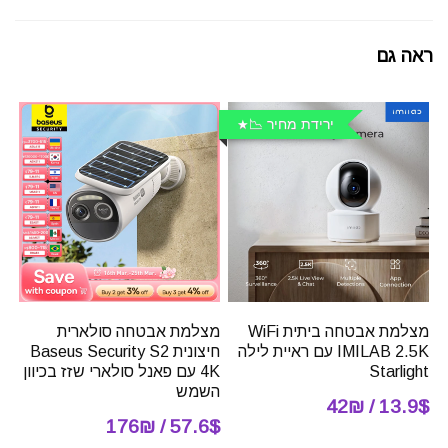
ראה גם
ירידת מחיר 📉
מצלמת אבטחה ביתית WiFi
מצלמת אבטחה סולארית
IMILAB 2.5K עם ראיית לילה
חיצונית Baseus Security S2
Starlight
4K עם פאנל סולארי שזז בכיוון
השמש
13.9$ / 42₪
57.6$ / 176₪