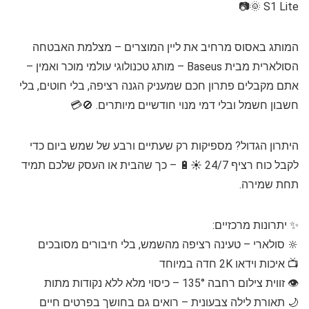
S1 Lite 🌞📷
המותג באסוס מרחיב את ליין המוצרים – מצלמת האבטחה
הסולארית מבית Baseus – מותג טכנולוגי עולמי מוכר ואמין –
אתם מקבלים פתרון חכם שמעניק הגנה רציפה, בלי חוטים, בלי
חשבון חשמל ובלי דמי מנוי חודשיים מיותרים. 🚫💳
היתרון הגדול? מספיקות רק שעתיים ורבע של שמש ביום כדי
לקבל כוח רציף 24/7 ☀️🔋 – כך שהבית או העסק שלכם תמיד
תחת שמירה.
✨ יתרונות מרכזיים:
🔆 סולארי – טעינה רציפה מהשמש, בלי חיבורים מסובכים
📺 איכות וידאו 2K חדה במיוחד
👁️ זווית צילום רחבה 135° – כיסוי מלא ללא נקודות מתות
🌙 תאורת לילה צבעונית – רואים גם בחושך בפרטים חיים