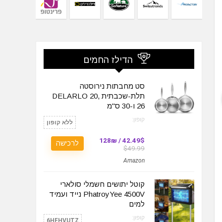
הדילז החמים
סט מחבתות נירוסטה
תלת-שכבתית DELARLO 20,
26 ו-30 ס"מ
קופון:
ללא קופון
42.49$ / 128₪
לרכישה
$49.99
Amazon
קוטל יתושים חשמלי סולארי
PhatroyYee 4500V נייד ועמיד
למים
קופון:
6HFHVUTZ