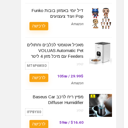
דיל יומי באמזון בובות Funko
Pop ועוד צעצועים
Amazon
לרכישה
מאכיל אוטומטי לכלבים וחתולים
VOLUAS Automatic Pet
Feeders עם מיכל מזון 4 ליטר
קופון:
MT6P6WXO
29.99$ / 105₪
לרכישה
Amazon
מפיץ ריח לרכב Baseus Car
Diffuser Humidifier
קופון:
IFPBYX0
$16.40 / 59₪
לרכישה