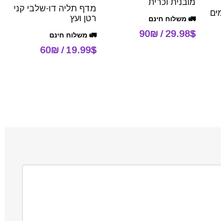
מובנית וכרית
מדף תליה דו-שלבי קני
רטן ועץ
🚛 משלוח חינם
29.98$ / 90₪
🚛 משלוח חינם
19.99$ / 60₪