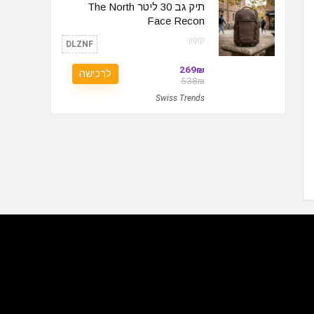
תיק גב 30 ליטר The North
Face Recon
קופון:
DLZNF
269₪
לרכישה
538₪
Swiss Trends