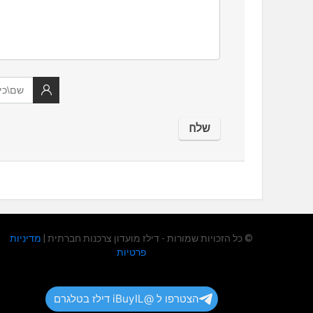
© כל הזכויות שמורות - דילז מועדון צרכנות חברתית |
מדיניות
פרטיות
הצטרפו ל @iBuyIL דילז בטלגרם