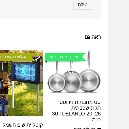
ראה גם
ירידת מחיר 📉
המלצת העורכים 
סט מחבתות נירוסטה
תלת-שכבתית
DELARLO 20, 26 ו-30
ס"מ
קוטל יתושים חשמלי