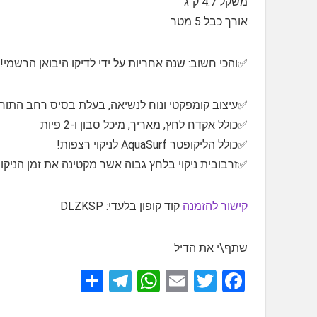
משקל 4.7 ק"ג
אורך כבל 5 מטר
✅והכי חשוב: שנה אחריות על ידי לדיקו היבואן הרשמי!
✅עיצוב קומפקטי ונוח לנשיאה, בעלת בסיס רחב התורם
✅כולל אקדח לחץ, מאריך, מיכל סבון ו-2 פיות
✅כולל הליקופטר AquaSurf לניקוי רצפות!
✅זרבובית ניקוי בלחץ גבוה אשר מקטינה את זמן הניקוי
קישור להזמנה
קוד קופון בלעדי: DLZKSP
שתף\י את הדיל
S
T
W
E
T
F
h
el
h
m
wi
a