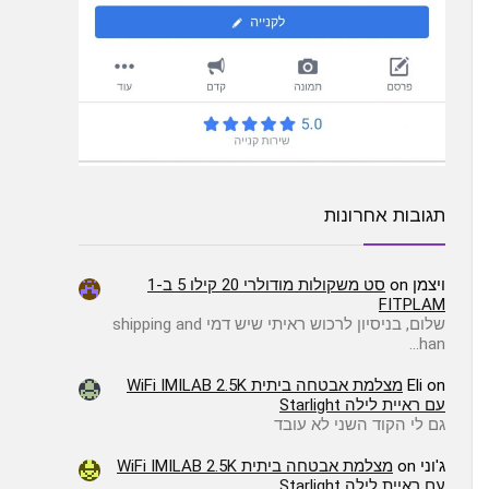
תגובות אחרונות
ויצמן
on
סט משקולות מודולרי 20 קילו 5 ב-1
FITPLAM
שלום, בניסיון לרכוש ראיתי שיש דמי shipping and
han…
on
Eli
מצלמת אבטחה ביתית WiFi IMILAB 2.5K
עם ראיית לילה Starlight
גם לי הקוד השני לא עובד
ג'וני
on
מצלמת אבטחה ביתית WiFi IMILAB 2.5K
עם ראיית לילה Starlight