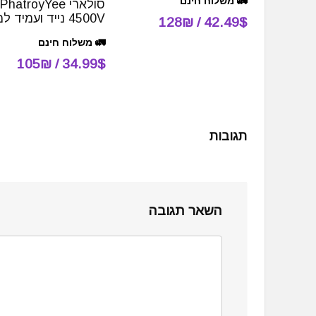
🚛 משלוח חינם
סולארי PhatroyYee
4500V נייד ועמיד למים
42.49$ / 128₪
🚛 משלוח חינם
34.99$ / 105₪
תגובות
השאר תגובה