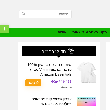
פתח סרגל נ
תקנון האתר וגילוי נאות
אודות
הדילז החמים
שישיית חולצות בייסיק 100%
כותנה עם צווארון וי V מבית
Amazon Essentials
16.19$ / 60₪
לרכישה
Amazon
עדכון שבועי קופונים שווים
בטלגרם 9-16/03/25