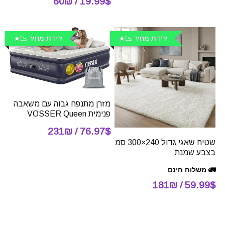
19.99$ / 60₪
ירידת מחיר 📉
ירידת מחיר 📉
מזרן מתנפח גבוה עם משאבה
פנימית VOSSER Queen
76.97$ / 231₪
שטיח שאגי גדול 240×300 סמ
בצבע שמנת
🚛 משלוח חינם
59.99$ / 181₪