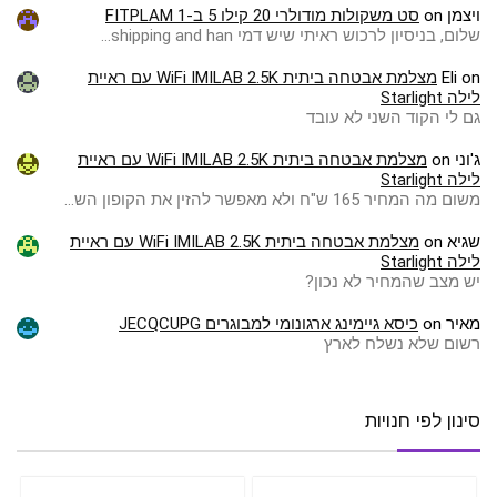
ויצמן
on
סט משקולות מודולרי 20 קילו 5 ב-1 FITPLAM
שלום, בניסיון לרכוש ראיתי שיש דמי shipping and han…
on
Eli
מצלמת אבטחה ביתית WiFi IMILAB 2.5K עם ראיית
לילה Starlight
גם לי הקוד השני לא עובד
ג'וני
on
מצלמת אבטחה ביתית WiFi IMILAB 2.5K עם ראיית
לילה Starlight
משום מה המחיר 165 ש"ח ולא מאפשר להזין את הקופון הש…
שגיא
on
מצלמת אבטחה ביתית WiFi IMILAB 2.5K עם ראיית
לילה Starlight
יש מצב שהמחיר לא נכון?
מאיר
on
כיסא גיימינג ארגונומי למבוגרים JECQCUPG
רשום שלא נשלח לארץ
סינון לפי חנויות