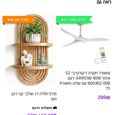
ראה גם
ירידת מחיר 📉
מחיר אש 🔥
מאוורר תקרה דקורטיבי 52
אינץ' ARROW 40W דגם
600302-009 עם שלט ותאורת
לד
מדף תליה דו-שלבי קני רטן
299₪
ועץ
🚛 משלוח חינם