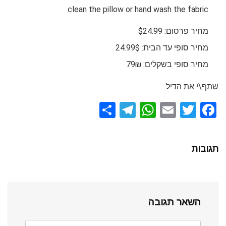
clean the pillow or hand wash the fabric
מחיר פרסום: $24.99
מחיר סופי עד הבית: 24.99$
מחיר סופי בשקלים: 79₪
שתף\י את הדיל
S
T
W
E
T
F
h
el
h
m
wi
a
ar
e
at
ail
tt
ce
תגובות
e
gr
s
er
b
a
A
o
m
p
o
השאר תגובה
p
k