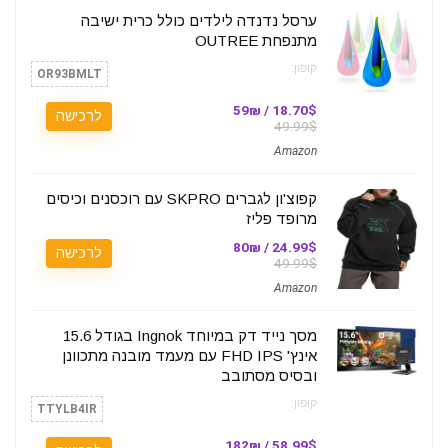
ערסל נדנדה לילדים כולל כרית ישיבה
מתנפחת OUTREE
קופון:
OR93BMLT
18.70$ / 59₪
לרכישה
49.99$
Amazon
קפוצ'ון לגברים SKPRO עם רוכסנים וכיסים
מרופד פליז
24.99$ / 80₪
לרכישה
49.99$
Amazon
מסך נייד דק במיוחד Ingnok בגודל 15.6
אינץ' FHD IPS עם מעמד מובנה מתכוונן
ובסיס מסתובב
קופון:
TTYLB4IR
58.99$ / 182₪