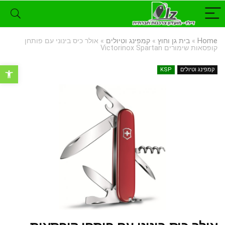
Home
»
בית גן וחוץ
»
קמפינג וטיולים
»
אולר כיס בינוני עם פותחן
קופסאות שימורים Victorinox Spartan
פתח סרגל נ
קמפינג וטיולים
KSP