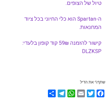
טיול של הצופים.
ה-Spartan הוא כלי החיוני בכל ציוד
המחנאות.
קישור להזמנה
59₪ קוד קופון בלעדי:
DLZKSP
שתף\י את הדיל
S
T
W
E
T
F
h
el
h
m
wi
a