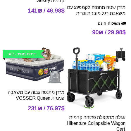
קדמית Sekey
מזרן שטח מתנפח לקמפינג עם
46.98$ / 141₪
משאבת רגל מובנית וכרית
🚛 משלוח חינם
29.98$ / 90₪
ירידת מחיר 📉
מזרן מתנפח גבוה עם משאבה
פנימית VOSSER Queen
76.97$ / 231₪
עגלה מתקפלת פתיחה קדמית
Hikenture Collapsible Wagon
Cart