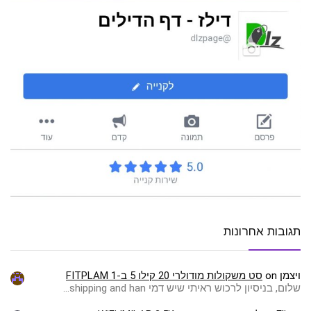
תגובות אחרונות
ויצמן
on
סט משקולות מודולרי 20 קילו 5 ב-1 FITPLAM
שלום, בניסיון לרכוש ראיתי שיש דמי shipping and han…