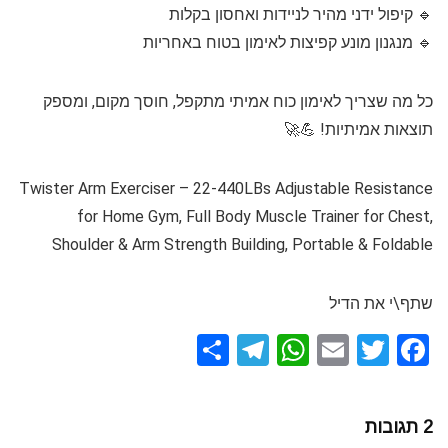
🔹 קיפול ידני מהיר לניידות ואחסון בקלות
🔹 מנגנון מונע קפיצות לאימון בטוח באחריות
כל מה שצריך לאימון כוח אמיתי מתקפל, חוסך מקום, ומספק
תוצאות אמיתיות! 💪🚀
Twister Arm Exerciser – 22-440LBs Adjustable Resistance
for Home Gym, Full Body Muscle Trainer for Chest,
Shoulder & Arm Strength Building, Portable & Foldable
שתף\י את הדיל
S
T
W
E
T
F
h
el
h
m
wi
a
ar
e
at
ail
tt
ce
2 תגובות
e
gr
s
er
b