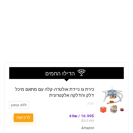
הדילז החמים
כירת גז ניידת אולטרה-קלה עם מתאם מיכל
דלק והדלקה אלקטרונית
קופון:
ללא קופון
16.99$ / 49₪
לרכישה
$17.99
Amazon