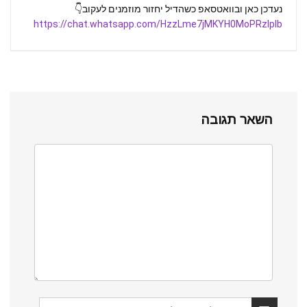
️נעדכן כאן ובוואטסאפ כשהדיל יחזור מוזמנים לעקוב👇
https://chat.whatsapp.com/HzzLme7jMKYH0MoPRzlplb
השאר תגובה