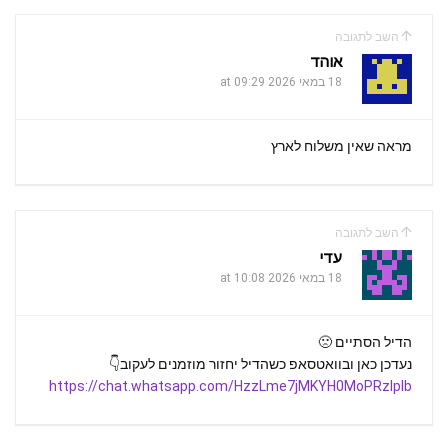
a
A
o
השב לתגובה
m
p
o
אוהד
k
18 במאי 2026 at 09:29
p
מראה שאין משלוח לארץ
השב לתגובה
עדי
18 במאי 2026 at 10:08
הדיל הסתיים 🙁
️נעדכן כאן ובוואטסאפ כשהדיל יחזור מוזמנים לעקוב👇
https://chat.whatsapp.com/HzzLme7jMKYH0MoPRzlplb