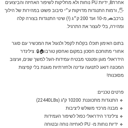
אחרת🚦, ידיות PU נוחות ולא מחליקות לשיפור האחיזה והביצועים
🖐️, ורמות התנגדות מדויקות ע״י סיבוב פשוט במהירות של הילוך
ברכב🚗, מ-10 ועד 200 ק״ג (!) שינוי התנגדות בצורה קלה
ומהירה, בלי לעצור את התרגיל.
בתום האימון תוכלו בקלות לקפל ולנעול את המכשיר עם סוגר
אחורי מתוחכם חסכון במקום ואחסון טורבו🏠🔒. צילינדר
הידראולי מוגן ופטנטי מבטיח עמידות-העל למשך שנים, ועיצוב
המכונה דואג לתנועה עדינה ולחזרתיות מוגנת בלי קפיצות
מסוכנות!
פרטים טכניים:
🔹 התנגדות מתכווננת: 10200 ק"ג (22440LBs)
🔹 מבנה מרכזי משולש ליציבות
🔹 צילינדר הידראולי כפול לשיפור העמידות
🔹 ידיות נוחות מ- PU לאחיזה נוחה ובטוחה