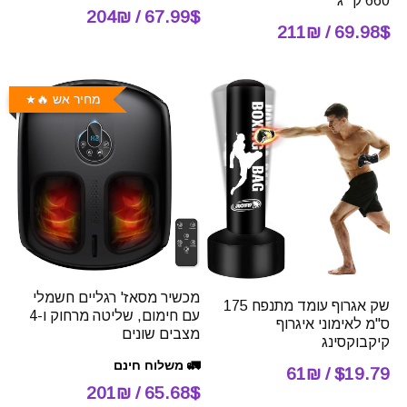
660 ק״ג
67.99$ / 204₪
69.98$ / 211₪
מחיר אש 🔥
מכשיר מסאז' רגליים חשמלי
שק אגרוף עומד מתנפח 175
עם חימום, שליטה מרחוק ו-4
ס"מ לאימוני איגרוף
מצבים שונים
קיקבוקסינג
🚛 משלוח חינם
$19.79 / 61₪
65.68$ / 201₪