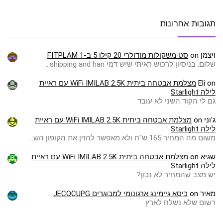
תגובות אחרונות
ויצמן
on
סט משקולות מודולרי 20 קילו 5 ב-1 FITPLAM
שלום, בניסיון לרכוש ראיתי שיש דמי shipping and han…
on
Eli
מצלמת אבטחה ביתית WiFi IMILAB 2.5K עם ראיית
לילה Starlight
גם לי הקוד השני לא עובד
ג'וני
on
מצלמת אבטחה ביתית WiFi IMILAB 2.5K עם ראיית
לילה Starlight
משום מה המחיר 165 ש"ח ולא מאפשר להזין את הקופון הש…
שגיא
on
מצלמת אבטחה ביתית WiFi IMILAB 2.5K עם ראיית
לילה Starlight
יש מצב שהמחיר לא נכון?
מאיר
on
כיסא גיימינג ארגונומי למבוגרים JECQCUPG
רשום שלא נשלח לארץ