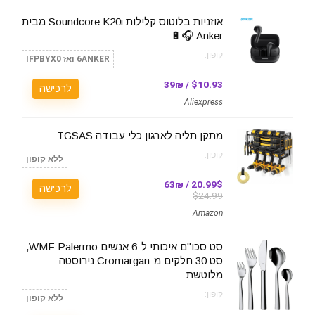
אוזניות בלוטוס קלילות Soundcore K20i מבית
Anker 🎧🔋
קופון:
6ANKER ואז IFPBYX0
$10.93 / 39₪
לרכישה
Aliexpress
מתקן תליה לארגון כלי עבודה TGSAS
קופון:
ללא קופון
20.99$ / 63₪
לרכישה
$24.99
Amazon
סט סכו"ם איכותי ל-6 אנשים WMF Palermo,
סט 30 חלקים מ-Cromargan נירוסטה
מלוטשת
קופון:
ללא קופון