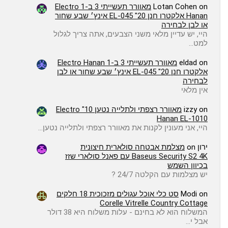
on
Lotan Cohen
מאוורר תעשייתי 3 ב-1 Electro
Hanan אלקטרו חנן EL-045 "20 אינץ׳ שבע שחור
או לבן לבחירה
היי, יש עדיין מלאי משני הצבעים, אתה צריך לגלול
למט…
on
eldad
מאוורר תעשייתי 3 ב-1 Electro Hanan
אלקטרו חנן EL-045 "20 אינץ׳ שבע שחור או לבן
לבחירה
אין מלאי
on
izzy
מאוורר רצפתי ולתלייה נטען 10" Electro
Hanan EL-1010
היי, אני מעונין לקנות את מאוורר רצפתי ולתלייה נטען…
ירון
on
מצלמת אבטחה סולארית חיצונית
Baseus Security S2 4K עם פאנל סולארי שזז
בכיוון השמש
יש מצלמות עם הקלטה 24/7 ?
on
Modi
סט כלי אוכל עגולים מזכוכית 18 חלקים
Corelle Vitrelle Country Cottage
המשלוח הוא לא בחינם - עלות משלוח היא 38 דולר
אבל י…