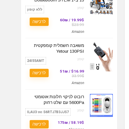
קופון:
ללא קופון
19.99$ / 60₪
לרכישה
$23.99
Amazon
משאבה חשמלית קומפקטית
Yetour 130PSI
קופון:
24I55AMT
$16.99 / 51₪
לרכישה
33.99$
Amazon
רובוט לניקוי חלונות אוטומטי
5600Pa עם שלט רחוק
קופון:
S6RTJ7B3JJS7 ואז ILAU3
58.19$ / 175₪
לרכישה