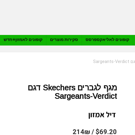
קופונים לאליאקספרסס
סקירות מוצרים
קופונים לאמזון⭐️חדש
מגף לגברים Skechers דגם
Sargeants-Verdict
$69.20 / 214₪