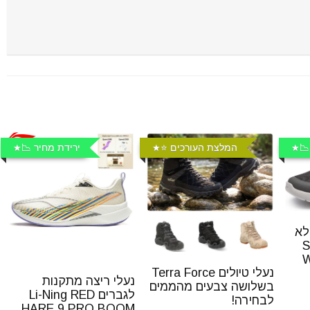
📉
המלצת העורכים ⭐️
ירידת מחיר 📉
לא
S
W
נעלי טיולים Terra Force
נעלי ריצה מתקנות
בשלושה צבעים מהממים
לגברים Li-Ning RED
לבחירה!
HARE 9 PRO BOOM