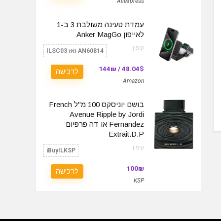
Aliexpress
עמדת טעינה משולבת 3 ב-1
לאייפון Anker MagGo
קופון:
AN60814 ואז ILSC03
48.04$ / 144₪
לרכישה
Amazon
בושם יוניסקס 100 מ"ל French
Avenue Ripple by Jordi
Fernandez או דה פרפיום
Extrait.D.P
קופון:
iBuyILKSP
100₪
לרכישה
KSP