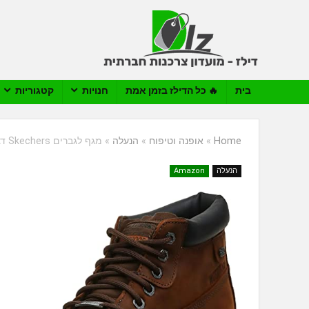
בית
🔥 כל הדילז בזמן אמת
חנויות
קטגוריות
Home
»
אופנה וטיפוח
»
הנעלה
»
מגף לגברים Skechers דגם Sargeants-Verdict
הנעלה
Amazon