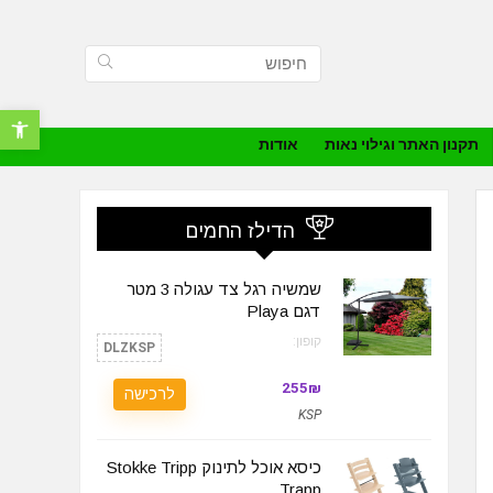
פתח סרגל נ
תקנון האתר וגילוי נאות
אודות
הדילז החמים
שמשיה רגל צד עגולה 3 מטר
דגם Playa
קופון:
DLZKSP
255₪
לרכישה
KSP
כיסא אוכל לתינוק Stokke Tripp
Trapp