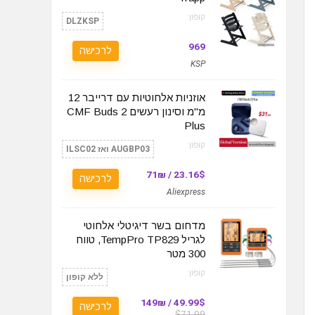
קופון:
DLZKSP
969
לרכישה
KSP
אוזניות אלחוטיות עם דרייבר 12
מ"מ וסינון רעשים CMF Buds 2
Plus
קופון:
AUGBP03 ואז ILSC02
23.16$ / 71₪
לרכישה
Aliexpress
מדחום בשר דיגיטלי אלחוטי
לגריל TempPro TP829, טווח
300 מטר
קופון:
ללא קופון
49.99$ / 149₪
לרכישה
$71.99