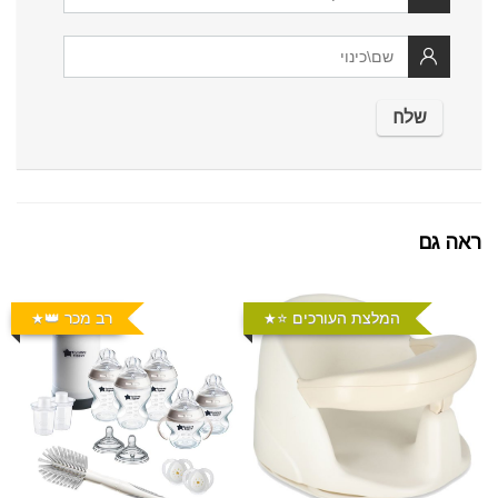
ראה גם
המלצת העורכים ⭐️
רב מכר 👑