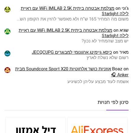
ג'וני
on
מצלמת אבטחה ביתית WiFi IMILAB 2.5K עם ראיית
לילה Starlight
משום מה המחיר 165 ש"ח ולא מאפשר להזין את הקופון הש…
שגיא
on
מצלמת אבטחה ביתית WiFi IMILAB 2.5K עם ראיית
לילה Starlight
יש מצב שהמחיר לא נכון?
מאיר
on
כיסא גיימינג ארגונומי למבוגרים JECQCUPG
רשום שלא נשלח לארץ
on
Boaz
אוזניות כושר אלחוטיות Soundcore Sport X20 מבית
Anker 🎧
אשמח לעוד מבצע עליהן לכשיגיע
סינון לפי חנויות