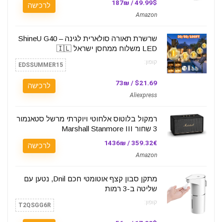
49.99$ / 187₪
לרכישה
Amazon
שרשרת תאורה סולארית לגינה – ShineU G40
LED משלוח ממחסן ישראל 🇮🇱
קופון:
EDSSUMMER15
$21.69 / 73₪
לרכישה
Aliexpress
רמקול בלוטוס אלחוטי ויוקרתי מרשל סטאנמור
3 שחור Marshall Stanmore III
359.32€ / 1436₪
לרכישה
Amazon
מתקן סבון קצף אוטומטי חכם Dnil, נטען עם
שליטה ב-3 רמות
קופון:
T2QSGG6R