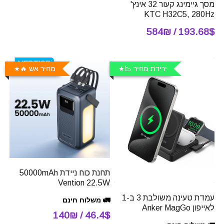
מסך גיימינג קעור 32 אינץ'
KTC H32C5, 280Hz
193.68$ / 584₪
ירידת מחיר 📉
מחיר אש 🔥
תחנת כוח ניידת 50000mAh
Vention 22.5W
עמדת טעינה משולבת 3 ב-1
🚛 משלוח חינם
לאייפון Anker MagGo
46.4$ / 140₪