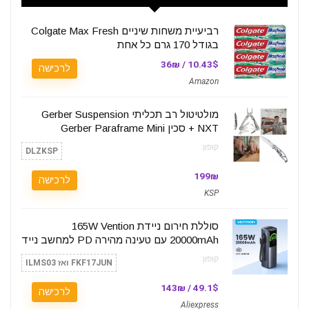
רביעיית משחות שיניים Colgate Max Fresh
בגודל 170 גרם כל אחת
10.43$ / 36₪
לרכישה
Amazon
מולטיטול רב תכליתי Gerber Suspension
NXT + סכין Gerber Paraframe Mini
קופון:
DLZKSP
199₪
לרכישה
KSP
סוללת חירום ניידת 165W Vention
20000mAh עם טעינה מהירה PD למחשב נייד
קופון:
FKF17JUN ואז ILMS03
49.1$ / 143₪
לרכישה
Aliexpress