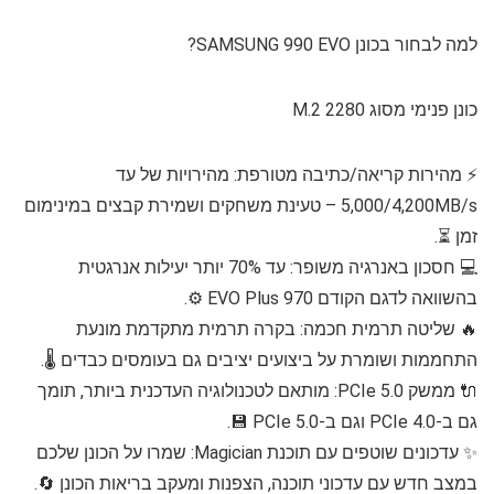
למה לבחור בכונן SAMSUNG 990 EVO?
כונן פנימי מסוג M.2 2280
⚡️ מהירות קריאה/כתיבה מטורפת: מהירויות של עד
5,000/4,200MB/s – טעינת משחקים ושמירת קבצים במינימום
זמן ⏳.
💻 חסכון באנרגיה משופר: עד 70% יותר יעילות אנרגטית
בהשוואה לדגם הקודם 970 EVO Plus ⚙️.
🔥 שליטה תרמית חכמה: בקרה תרמית מתקדמת מונעת
התחממות ושומרת על ביצועים יציבים גם בעומסים כבדים 🌡.
🔌 ממשק PCIe 5.0: מותאם לטכנולוגיה העדכנית ביותר, תומך
גם ב-PCIe 4.0 וגם ב-PCIe 5.0 💾.
✨ עדכונים שוטפים עם תוכנת Magician: שמרו על הכונן שלכם
במצב חדש עם עדכוני תוכנה, הצפנות ומעקב בריאות הכונן 🔄.