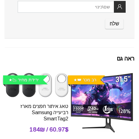
ראה גם
רב מכר 👑
ירידת מחיר 📉
טאג איתור חפצים מארז
רביעייה Samsung
SmartTag2
60.97$ / 184₪