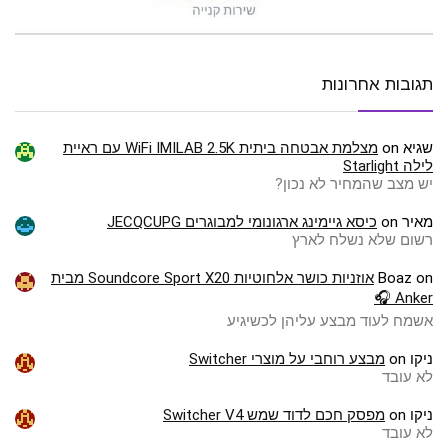
תגובות אחרונות
שגיא
on
מצלמת אבטחה ביתית WiFi IMILAB 2.5K עם ראיית
לילה Starlight
יש מצב שהמחיר לא נכון?
מאיר
on
כיסא גיימינג ארגונומי למבוגרים JECQCUPG
רשום שלא נשלח לארץ
on
Boaz
אוזניות כושר אלחוטיות Soundcore Sport X20 מבית
Anker 🎧
אשמח לעוד מבצע עליהן לכשיגיע
ניקו
on
מבצע רוחבי על מוצרי Switcher
לא עובד
ניקו
on
מפסק חכם לדוד שמש Switcher V4
לא עובד