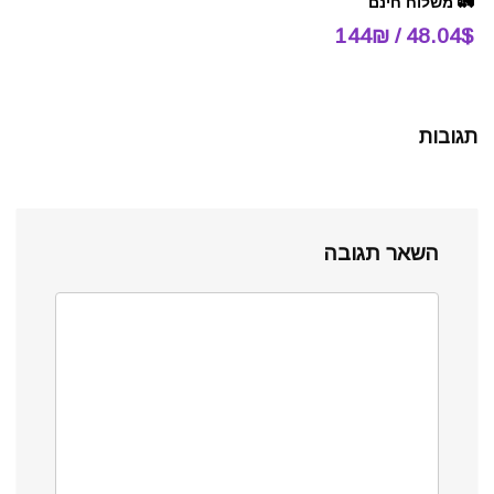
🚛 משלוח חינם
48.04$ / 144₪
תגובות
השאר תגובה