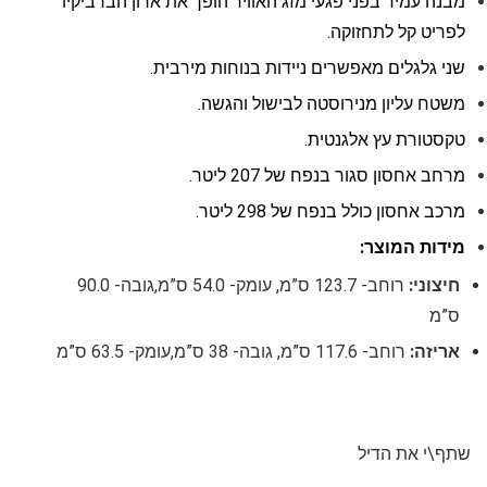
מבנה עמיד בפני פגעי מזג האוויר הופך את ארון הברביקיו
לפריט קל לתחזוקה.
שני גלגלים מאפשרים ניידות בנוחות מירבית.
משטח עליון מנירוסטה לבישול והגשה.
טקסטורת עץ אלגנטית.
מרחב אחסון סגור בנפח של 207 ליטר.
מרכב אחסון כולל בנפח של 298 ליטר.
מידות המוצר:
חיצוני:
רוחב- 123.7 ס”מ, עומק- 54.0 ס”מ,גובה- 90.0
ס”מ
אריזה:
רוחב- 117.6 ס”מ, גובה- 38 ס”מ,עומק- 63.5 ס”מ
שתף\י את הדיל