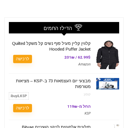
הדילז החמים
קלווין קליין מעיל פוף נשים קל משקל Quilted
Hooded Puffer Jacket
62.99$ / 201₪
לרכישה
Amazon
מבצעי יום העצמאות 73 ב-KSP – מציאות
מטורפות
קופון:
ibuyiLKSP
החל מ-119₪
לרכישה
KSP
סילונית אלחוטית לניקוי השיניים Bitvae