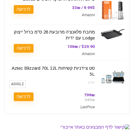
9.99$ / 33₪
לרכישה
Amazon
מחבת פלאנצ'ה מרובעת 28 ס"מ ברזל ייצוק
Lodge עם ידית
$29.90 / 106₪
לרכישה
Amazon
סט צידניות קשיחות Aztec Blizzard 70L 12L
5L
קופון:
ADIDLZ
799₪
לרכישה
949₪
LastPrice