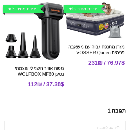
ירידת מחיר 📉
ירידת מחיר 📉
מזרן מתנפח גבוה עם משאבה
פנימית VOSSER Queen
76.97$ / 231₪
מפוח אוויר חשמלי עוצמתי
נטען WOLFBOX MF60
37.38$ / 112₪
תגובה 1
השב לתגובה