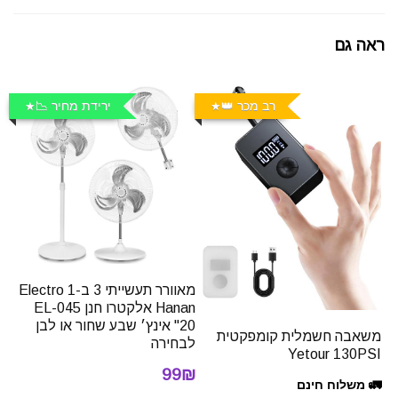
ראה גם
רב מכר 👑
ירידת מחיר 📉
מאוורר תעשייתי 3 ב-1 Electro
Hanan אלקטרו חנן EL-045
"20 אינץ׳ שבע שחור או לבן
משאבה חשמלית קומפקטית
לבחירה
Yetour 130PSI
99₪
🚛 משלוח חינם