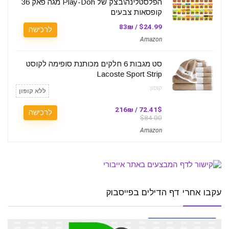
הפלסטלינה\בצק של Play-Doh מגה פאק 36
קופסאות צבעים
$24.99 / 83₪
לרכישה
Amazon
סט מגבות 6 חלקים מכותנת סופימה לקוסט
Lacoste Sport Strip
קופון:
ללא קופון
72.41$ / 216₪
לרכישה
$84.00
Amazon
עקבו אחרי דף הדילים בפייסבוק