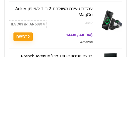
עמדת טעינה משולבת 3 ב-1 לאייפון Anker
MagGo
קופון:
AN60814 ואז ILSC03
48.04$ / 144₪
לרכישה
Amazon
בושם יוניסקס 100 מ"ל French Avenue
Ripple by Jordi Fernandez או דה פרפיום
Extrait.D.P
קופון:
iBuyILKSP
100₪
לרכישה
KSP
מאוורר תעשייתי 3 ב-1 Electro Hanan
אלקטרו חנן EL-045 "20 אינץ׳ שבע שחור או
לבן לבחירה
קופון:
ADIDLZ