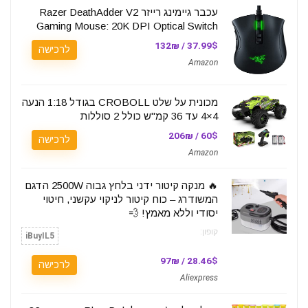
עכבר גיימינג רייזר Razer DeathAdder V2
Gaming Mouse: 20K DPI Optical Switch
37.99$ / 132₪
לרכישה
Amazon
מכונית על שלט CROBOLL בגודל 1:18 הנעה
4×4 עד 36 קמ"ש כולל 2 סוללות
60$ / 206₪
לרכישה
Amazon
🔥 מנקה קיטור ידני בלחץ גבוה 2500W הדגם
המשודרג – כוח קיטור לניקוי עקשני, חיטוי
יסודי וללא מאמץ! 💨
קופון:
iBuyIL5
28.46$ / 97₪
לרכישה
Aliexpress