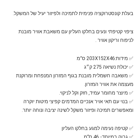
בעלת קונסטרוקציה פנימית לתמיכה ולפיזור יעיל של המשקל.
ציפוי קטיפתי ונעים בחלקו העליון עם משאבת אוויר מובנת
לניפוח וריקון אוויר .
✅️ מידות:203X152X46 ס”מ
✅️ יכולת נשיאה 275 ק״ג
✅️ משאבה חשמלית מובנת בגוף המזרון המנפחת ומרוקנת
מעצמה את אוויר המזרון.
✅️ מיוצר מחומר עמיד, חזק וקל לניקוי.
✅️ בנוי עם תאי אויר אנכיים המדמים קפיצי מיטות יוקרה
ומאפשרים תמיכה ופיזור משקל לשינה יציבה ונוחה יותר.
✅️ קטיפה נעימה למגע בחלקו העליון
✅️ גבוה במיוחד- 46 ס“מ.