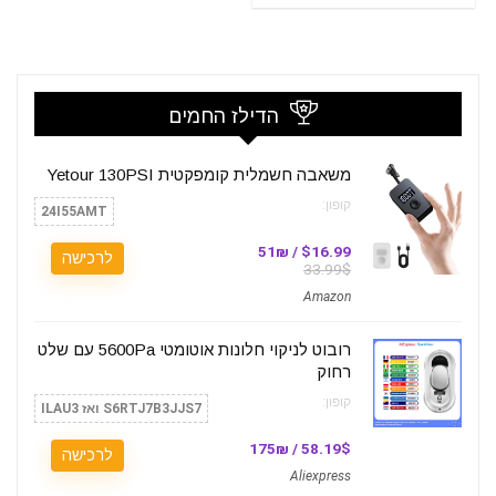
הדילז החמים
משאבה חשמלית קומפקטית Yetour 130PSI
קופון:
24I55AMT
$16.99 / 51₪
לרכישה
33.99$
Amazon
רובוט לניקוי חלונות אוטומטי 5600Pa עם שלט
רחוק
קופון:
S6RTJ7B3JJS7 ואז ILAU3
58.19$ / 175₪
לרכישה
Aliexpress