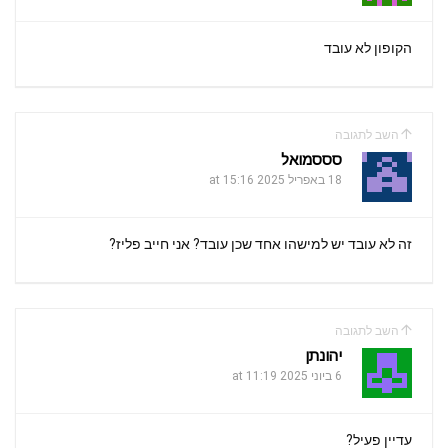
הקופון לא עובד
השב לתגובה
סססמואל
18 באפריל 2025 at 15:16
זה לא עובד יש למישהו אחד שכן עובד? אני חייב פליז?
השב לתגובה
יהונתן
6 ביוני 2025 at 11:19
עדיין פעיל?