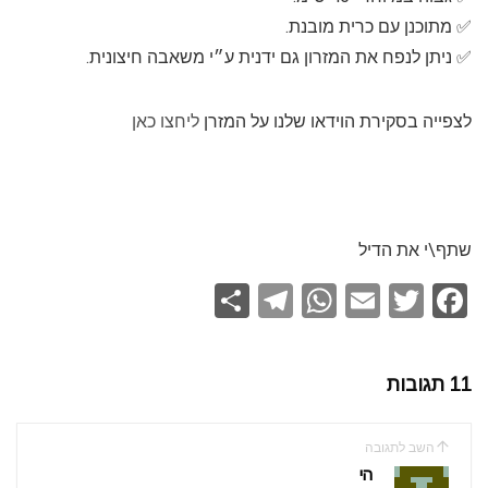
✅️ מתוכנן עם כרית מובנת.
✅️ ניתן לנפח את המזרון גם ידנית ע״י משאבה חיצונית.
לצפייה בסקירת הוידאו שלנו על המזרן
ליחצו כאן
שתף\י את הדיל
S
T
W
E
T
F
h
el
h
m
wi
a
ar
e
at
ail
tt
ce
11 תגובות
e
gr
s
er
b
a
A
o
השב לתגובה
m
p
o
הי