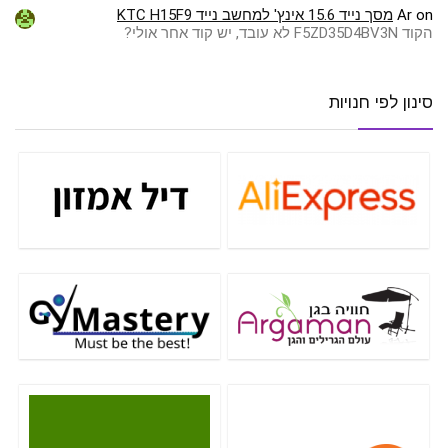
on
Ar
מסך נייד 15.6 אינץ' למחשב נייד KTC H15F9
הקוד F5ZD35D4BV3N לא עובד, יש קוד אחר אולי?
סינון לפי חנויות