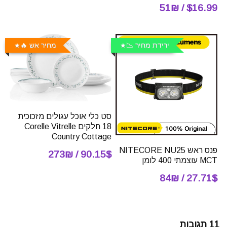
$16.99 / 51₪
ירידת מחיר 📉
מחיר אש 🔥
סט כלי אוכל עגולים מזכוכית
18 חלקים Corelle Vitrelle
Country Cottage
פנס ראש NITECORE NU25
90.15$ / 273₪
MCT עוצמתי 400 לומן
27.71$ / 84₪
11 תגובות