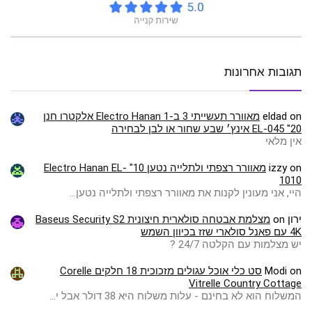
תגובות אחרונות
on
eldad
מאוורר תעשייתי 3 ב-1 Electro Hanan אלקטרו חנן
EL-045 "20 אינץ׳ שבע שחור או לבן לבחירה
אין מלאי
on
izzy
מאוורר רצפתי ולתלייה נטען 10" Electro Hanan EL-
1010
היי, אני מעונין לקנות את מאוורר רצפתי ולתלייה נטען…
ירון
on
מצלמת אבטחה סולארית חיצונית Baseus Security S2
4K עם פאנל סולארי שזז בכיוון השמש
יש מצלמות עם הקלטה 24/7 ?
on
Modi
סט כלי אוכל עגולים מזכוכית 18 חלקים Corelle
Vitrelle Country Cottage
המשלוח הוא לא בחינם - עלות משלוח היא 38 דולר אבל י…